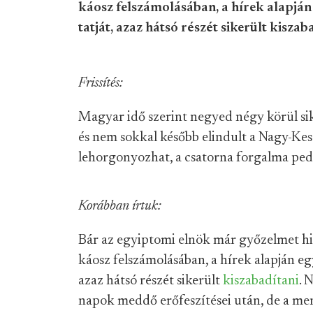
káosz felszámolásában, a hírek alapján 
tatját, azaz hátsó részét sikerült kiszab
Frissítés:
Magyar idő szerint negyed négy körül sike
és nem sokkal később elindult a Nagy-Keser
lehorgonyozhat, a csatorna forgalma pedi
Korábban írtuk:
Bár az egyiptomi elnök már győzelmet hi
káosz felszámolásában, a hírek alapján egy
azaz hátsó részét sikerült
kiszabadítani
. 
napok meddő erőfeszítései után, de a ment