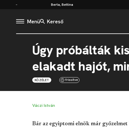
Berta, Bettina
Menü
Kereső
Úgy próbálták ki
elakadt hajót, m
frissítve
KÖZÉLET
Váczi István
Bár az egyiptomi elnök már győzelmet h