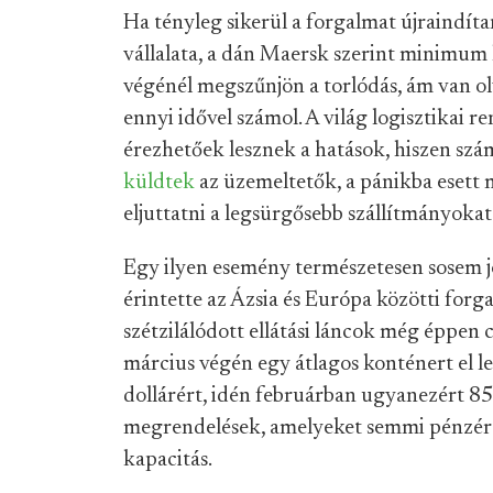
Ha tényleg sikerül a forgalmat újraindíta
vállalata, a dán Maersk szerint minimum 
végénél megszűnjön a torlódás, ám van ol
ennyi idővel számol. A világ logisztikai 
érezhetőek lesznek a hatások, hiszen sz
küldtek
az üzemeltetők, a pánikba esett
eljuttatni a legsürgősebb szállítmányokat
Egy ilyen esemény természetesen sosem j
érintette az Ázsia és Európa közötti for
szétzilálódott ellátási láncok még éppen
március végén egy átlagos konténert el l
dollárért, idén februárban ugyanezért 850
megrendelések, amelyeket semmi pénzért 
kapacitás.