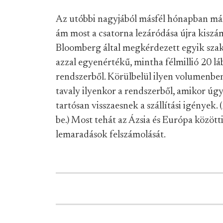
Az utóbbi nagyjából másfél hónapban már 7
ám most a csatorna lezáródása újra kiszám
Bloomberg által megkérdezett egyik szaké
azzal egyenértékű, mintha félmillió 20 láb
rendszerből. Körülbelül ilyen volumenben
tavaly ilyenkor a rendszerből, amikor úg
tartósan visszaesnek a szállítási igények
be.) Most tehát az Ázsia és Európa között
lemaradások felszámolását.