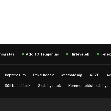
mogatás
Adó 1% felajánlás
Hírlevelek
Telex
Impresszum
Etikai kódex
Átláthatóság
ÁSZF
Ad
Süti beállítások
Szabályzatok
Kommentelési szabályza