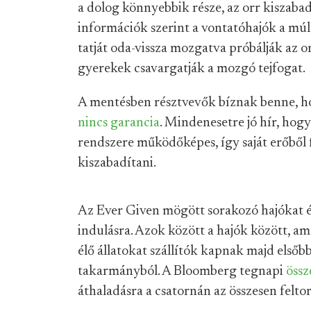
a dolog könnyebbik része, az orr kiszabad
információk szerint a vontatóhajók a mú
tatját oda-vissza mozgatva próbálják az o
gyerekek csavargatják a mozgó tejfogat.
A mentésben résztvevők bíznak benne, hog
nincs garancia
. Mindenesetre jó hír, hogy
rendszere működőképes, így saját erőből fo
kiszabadítani.
Az Ever Given mögött sorakozó hajókat ér
indulásra. Azok között a hajók között, a
élő állatokat szállítók kapnak majd első
takarmányból. A Bloomberg tegnapi
össz
áthaladásra a csatornán az összesen felto