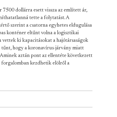
500 dollárra esett vissza az említett ár,
íthatatlanná tette a folytatást. A
rtő szerint a csatorna egyhetes eldugulása
as konténer eltűnt volna a logisztikai
 vettek ki kapacitásokat a hajótársaságok
y tűnt, hogy a koronavírus-járvány miatt
. (Aminek aztán pont az ellentéte következett
i forgalomban kezdhetik elölről a