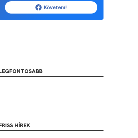
Követem!
LEGFONTOSABB
FRISS HÍREK