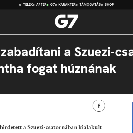
TELEX
AFTER
G7
KARAKTER
TÁMOGATÁS
SHOP
szabadítani a Szuezi-c
intha fogat húznának
irdetett a Szuezi-csatornában kialakult