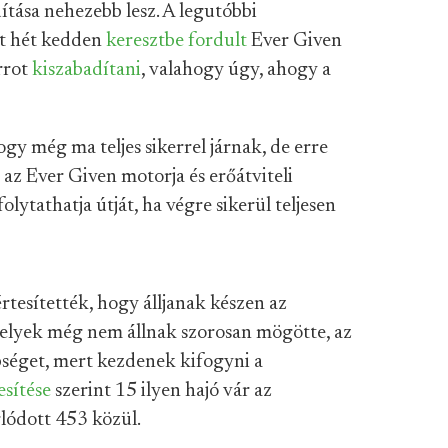
ítása nehezebb lesz. A legutóbbi
lt hét kedden
keresztbe fordult
Ever Given
rrot
kiszabadítani
, valahogy úgy, ahogy a
y még ma teljes sikerrel járnak, de erre
 az Ever Given motorja és erőátviteli
lytathatja útját, ha végre sikerül teljesen
tesítették, hogy álljanak készen az
melyek még nem állnak szorosan mögötte, az
bbséget, mert kezdenek kifogyni a
esítése
szerint 15 ilyen hajó vár az
rlódott 453 közül.