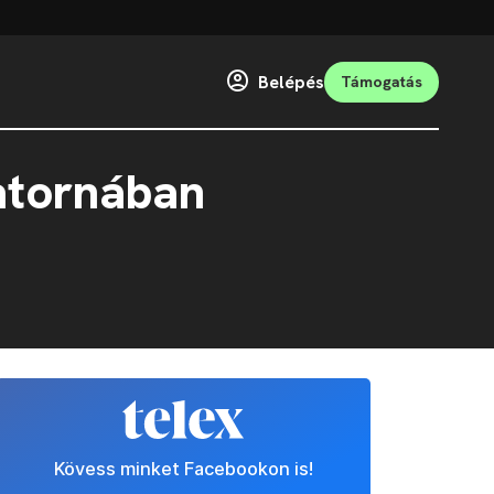
Belépés
Támogatás
satornában
Kövess minket Facebookon is!