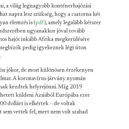
ni, a világ legnagyobb konténerhajózási
hat napra lesz szükség, hogy a csatorna két
yan elemzés is (
pdf
), amely legalább kétszer
rendszerében ugyanakkor jóval tovább
ámos hajót inkább Afrika megkerülésére
 megbízók pedig igyekeznek légi úton
.
ön jókor, de most különösen érzékenyen
galmat. A koronavírus-járvány nyomán
 csak kezdtek helyrejönni. Míg 2019
ehetett küldeni Ázsiából Európába ezer
0 dollárt is elkértek – de voltak
sem vettek fel, mert nem volt szabad