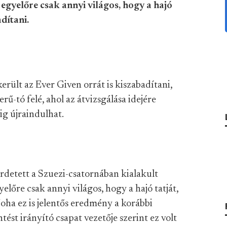
egyelőre csak annyi világos, hogy a hajó
adítani.
rült az Ever Given orrát is kiszabadítani,
ű-tó felé, ahol az átvizsgálása idejére
g újraindulhat.
rdetett a Szuezi-csatornában kialakult
előre csak annyi világos, hogy a hajó tatját,
Noha ez is jelentős eredmény a korábbi
ést irányító csapat vezetője szerint ez volt