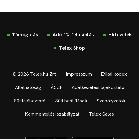
Támogatás
Adó 1% felajánlás
Hírlevelek
Telex Shop
© 2026 Telex.hu Zrt.
Impresszum
Etikai kódex
Átláthatóság
ÁSZF
Adatkezelési tájékoztató
Sütitájékoztató
Süti beállítások
Szabályzatok
Kommentelési szabályzat
Telex Sales