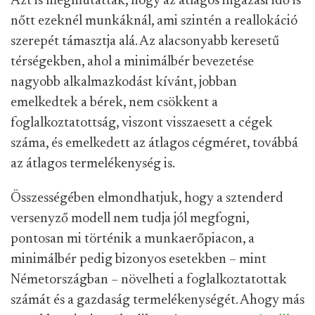
Azt is megmutatták, hogy az átlagos ingázási idő is
nőtt ezeknél munkáknál, ami szintén a reallokáció
szerepét támasztja alá. Az alacsonyabb keresetű
térségekben, ahol a minimálbér bevezetése
nagyobb alkalmazkodást kívánt, jobban
emelkedtek a bérek, nem csökkent a
foglalkoztatottság, viszont visszaesett a cégek
száma, és emelkedett az átlagos cégméret, továbbá
az átlagos termelékenység is.
Összességében elmondhatjuk, hogy a sztenderd
versenyző modell nem tudja jól megfogni,
pontosan mi történik a munkaerőpiacon, a
minimálbér pedig bizonyos esetekben – mint
Németországban – növelheti a foglalkoztatottak
számát és a gazdaság termelékenységét. Ahogy más