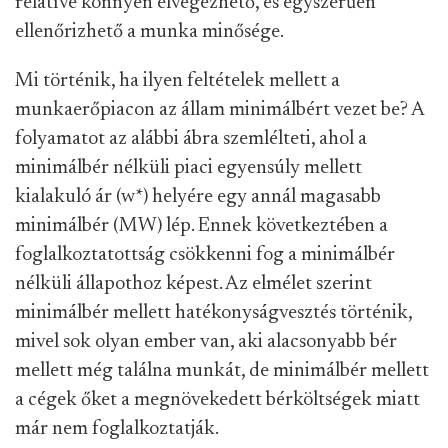
relatíve könnyen elvégezhető, és egyszerűen
ellenőrizhető a munka minősége.
Mi történik, ha ilyen feltételek mellett a
munkaerőpiacon az állam minimálbért vezet be? A
folyamatot az alábbi ábra szemlélteti, ahol a
minimálbér nélküli piaci egyensúly mellett
kialakuló ár (w*) helyére egy annál magasabb
minimálbér (MW) lép. Ennek következtében a
foglalkoztatottság csökkenni fog a minimálbér
nélküli állapothoz képest. Az elmélet szerint
minimálbér mellett hatékonyságvesztés történik,
mivel sok olyan ember van, aki alacsonyabb bér
mellett még találna munkát, de minimálbér mellett
a cégek őket a megnövekedett bérköltségek miatt
már nem foglalkoztatják.