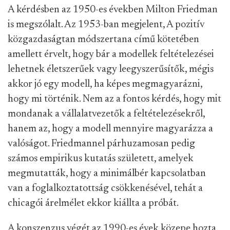
A kérdésben az 1950-es években Milton Friedman
is megszólalt. Az 1953-ban megjelent, A pozitív
közgazdaságtan módszertana című kötetében
amellett érvelt, hogy bár a modellek feltételezései
lehetnek életszerűek vagy leegyszerűsítők, mégis
akkor jó egy modell, ha képes megmagyarázni,
hogy mi történik. Nem az a fontos kérdés, hogy mit
mondanak a vállalatvezetők a feltételezésekről,
hanem az, hogy a modell mennyire magyarázza a
valóságot. Friedmannel párhuzamosan pedig
számos empirikus kutatás született, amelyek
megmutatták, hogy a minimálbér kapcsolatban
van a foglalkoztatottság csökkenésével, tehát a
chicagói árelmélet ekkor kiállta a próbát.
A konszenzus végét az 1990-es évek közepe hozta