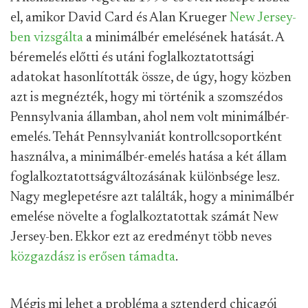
el, amikor David Card és Alan Krueger
New Jersey-
ben vizsgálta
a minimálbér emelésének hatását. A
béremelés előtti és utáni foglalkoztatottsági
adatokat hasonlították össze, de úgy, hogy közben
azt is megnézték, hogy mi történik a szomszédos
Pennsylvania államban, ahol nem volt minimálbér-
emelés. Tehát Pennsylvaniát kontrollcsoportként
használva, a minimálbér-emelés hatása a két állam
foglalkoztatottságváltozásának különbsége lesz.
Nagy meglepetésre azt találták, hogy a minimálbér
emelése növelte a foglalkoztatottak számát New
Jersey-ben. Ekkor ezt az eredményt több neves
közgazdász is erősen támadta
.
Mégis mi lehet a probléma a sztenderd chicagói