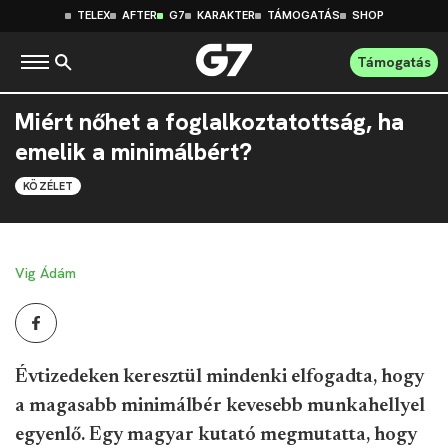
TELEX
AFTER
G7
KARAKTER
TÁMOGATÁS
SHOP
Támogatás
Miért nőhet a foglalkoztatottság, ha
emelik a minimálbért?
KÖZÉLET
Vig Ádám
Évtizedeken keresztül mindenki elfogadta, hogy
a magasabb minimálbér kevesebb munkahellyel
egyenlő. Egy magyar kutató megmutatta, hogy