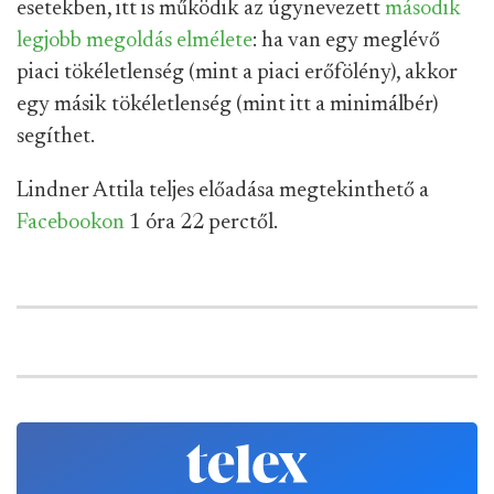
esetekben, itt is működik az úgynevezett
második
legjobb megoldás elmélete
: ha van egy meglévő
piaci tökéletlenség (mint a piaci erőfölény), akkor
egy másik tökéletlenség (mint itt a minimálbér)
segíthet.
Lindner Attila teljes előadása megtekinthető a
Facebookon
1 óra 22 perctől.