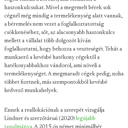
haszonkulcsukat. Mivel a megemelt bérek sok
cégnél még mindig a termelékenység alatt vannak,
a béremelés nem vezet a foglalkoztatottság
csökkenéséhez, sőt, az alacsonyabb haszonkulcs
mellett a vállalat több dolgozót kíván
foglalkoztatni, hogy behozza a veszteségét. Tehát a
munkaerő a kevésbé hatékony cégektől a
hatékonyabbakhoz vándorol, ami növeli a
termelékenységet. A megmaradt cégek pedig, noha
többet fizetnek, más szempontokból kevésbé
kedvező munkahelyek.
Ennek a reallokációnak a szerepét vizsgálja
Lindner és szerzőtársai (2020)
legújabb
tanulmánya
. A 2015-ös német minimálbér