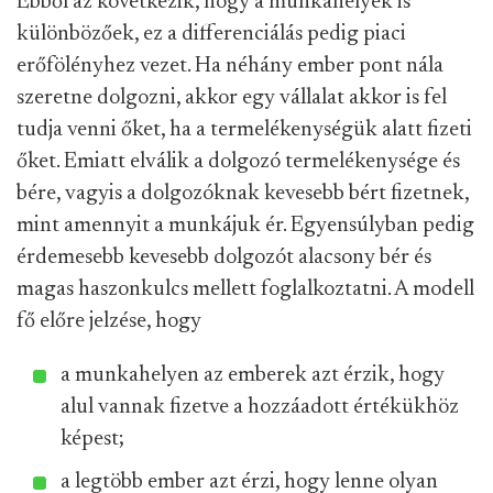
Ebből az következik, hogy a munkahelyek is
különbözőek, ez a differenciálás pedig piaci
erőfölényhez vezet. Ha néhány ember pont nála
szeretne dolgozni, akkor egy vállalat akkor is fel
tudja venni őket, ha a termelékenységük alatt fizeti
őket. Emiatt elválik a dolgozó termelékenysége és
bére, vagyis a dolgozóknak kevesebb bért fizetnek,
mint amennyit a munkájuk ér. Egyensúlyban pedig
érdemesebb kevesebb dolgozót alacsony bér és
magas haszonkulcs mellett foglalkoztatni. A modell
fő előre jelzése, hogy
a munkahelyen az emberek azt érzik, hogy
alul vannak fizetve a hozzáadott értékükhöz
képest;
a legtöbb ember azt érzi, hogy lenne olyan