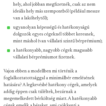
hely, ahol jobban megfizetnék, csak az nem
ideális hely más szempontból (például messze
van a lakóhelytől);
ugyanolyan képességű és hatékonyságú
dolgozók egyes cégeknél többet keresnek,
mint máshol (van vállalati szintű bérprémium);
a hatékonyabb, nagyobb cégek magasabb
vállalati bérprémiumot fizetnek.
Vajon ebben a modellben mi történik a
foglalkoztatottsággal a minimálbér emelésének
hatására? A legkevésbé hatékony cégek, amelyek
addig éppen csak túléltek, bezárnak a
megemelkedett bérköltség miatt. A hatékonyabb
cégek emelik a béreket, ami csökkenti a