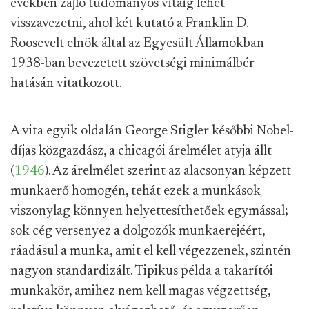
években zajló tudományos vitáig lehet
visszavezetni, ahol két kutató a Franklin D.
Roosevelt elnök által az Egyesült Államokban
1938-ban bevezetett szövetségi minimálbér
hatásán vitatkozott.
A vita egyik oldalán George Stigler későbbi Nobel-
díjas közgazdász, a chicagói árelmélet atyja állt
(
1946
). Az árelmélet szerint az alacsonyan képzett
munkaerő homogén, tehát ezek a munkások
viszonylag könnyen helyettesíthetőek egymással;
sok cég versenyez a dolgozók munkaerejéért,
ráadásul a munka, amit el kell végezzenek, szintén
nagyon standardizált. Tipikus példa a takarítói
munkakör, amihez nem kell magas végzettség,