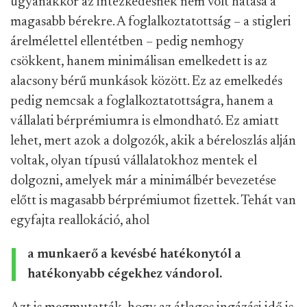
ugyanakkor az intézkedésnek nem volt hatása a
magasabb bérekre. A foglalkoztatottság – a stigleri
árelmélettel ellentétben – pedig nemhogy
csökkent, hanem minimálisan emelkedett is az
alacsony bérű munkások között. Ez az emelkedés
pedig nemcsak a foglalkoztatottságra, hanem a
vállalati bérprémiumra is elmondható. Ez amiatt
lehet, mert azok a dolgozók, akik a béreloszlás alján
voltak, olyan típusú vállalatokhoz mentek el
dolgozni, amelyek már a minimálbér bevezetése
előtt is magasabb bérprémiumot fizettek. Tehát van
egyfajta reallokáció, ahol
a munkaerő a kevésbé hatékonytól a
hatékonyabb cégekhez vándorol.