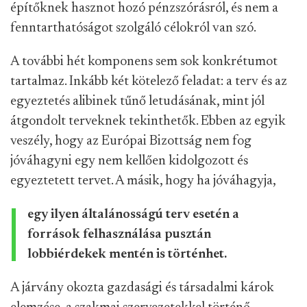
építőknek hasznot hozó pénzszórásról, és nem a
fenntarthatóságot szolgáló célokról van szó.
A további hét komponens sem sok konkrétumot
tartalmaz. Inkább két kötelező feladat: a terv és az
egyeztetés alibinek tűnő letudásának, mint jól
átgondolt terveknek tekinthetők. Ebben az egyik
veszély, hogy az Európai Bizottság nem fog
jóváhagyni egy nem kellően kidolgozott és
egyeztetett tervet. A másik, hogy ha jóváhagyja,
egy ilyen általánosságú terv esetén a
források felhasználása pusztán
lobbiérdekek mentén is történhet.
A járvány okozta gazdasági és társadalmi károk