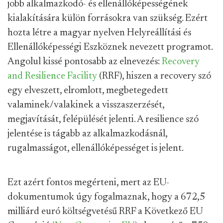
jobb alkalmazkodó- és ellenállóképességének
kialakítására külön forrásokra van szükség. Ezért
hozta létre a magyar nyelven Helyreállítási és
Ellenállóképességi Eszköznek nevezett programot.
Angolul kissé pontosabb az elnevezés:
Recovery
and Resilience Facility
(RRF), hiszen a recovery szó
egy elveszett, elromlott, megbetegedett
valaminek/valakinek a visszaszerzését,
megjavítását, felépülését jelenti. A resilience szó
jelentése is tágabb az alkalmazkodásnál,
rugalmasságot, ellenállóképességet is jelent.
Ezt azért fontos megérteni, mert az EU-
dokumentumok úgy fogalmaznak, hogy a 672,5
milliárd euró költségvetésű RRF a Következő EU