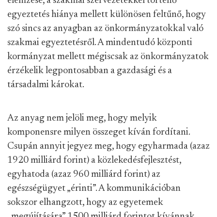
elemzése, a szakmai szervezetekkel történő
egyeztetés hiánya mellett különösen feltűnő, hogy
szó sincs az anyagban az önkormányzatokkal való
szakmai egyeztetésről. A mindentudó központi
kormányzat mellett mégiscsak az önkormányzatok
érzékelik legpontosabban a gazdasági és a
társadalmi károkat.
Az anyag nem jelöli meg, hogy melyik
komponensre milyen összeget kíván fordítani.
Csupán annyit jegyez meg, hogy egyharmada (azaz
1920 milliárd forint) a közlekedésfejlesztést,
egyhatoda (azaz 960 milliárd forint) az
egészségügyet „érinti”. A kommunikációban
sokszor elhangzott, hogy az egyetemek
„megújítására” 1500 milliárd forintot kívánnak