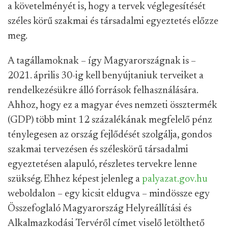
a követelményét is, hogy a tervek véglegesítését
széles körű szakmai és társadalmi egyeztetés előzze
meg.
A tagállamoknak – így Magyarországnak is –
2021. április 30-ig kell benyújtaniuk terveiket a
rendelkezésükre álló források felhasználására.
Ahhoz, hogy ez a magyar éves nemzeti össztermék
(GDP) több mint 12 százalékának megfelelő pénz
ténylegesen az ország fejlődését szolgálja, gondos
szakmai tervezésen és széleskörű társadalmi
egyeztetésen alapuló, részletes tervekre lenne
szükség. Ehhez képest jelenleg a
palyazat.gov.hu
weboldalon – egy kicsit eldugva – mindössze egy
Összefoglaló Magyarország Helyreállítási és
Alkalmazkodási Tervéről címet viselő letölthető