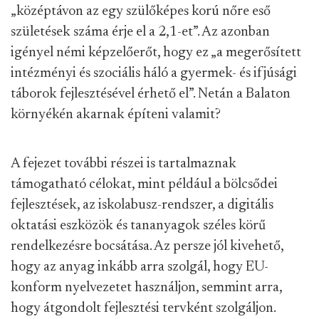
„középtávon az egy szülőképes korú nőre eső
születések száma érje el a 2,1-et”. Az azonban
igényel némi képzelőerőt, hogy ez „a megerősített
intézményi és szociális háló a gyermek- és ifjúsági
táborok fejlesztésével érhető el”. Netán a Balaton
környékén akarnak építeni valamit?
A fejezet további részei is tartalmaznak
támogatható célokat, mint például a bölcsődei
fejlesztések, az iskolabusz-rendszer, a digitális
oktatási eszközök és tananyagok széles körű
rendelkezésre bocsátása. Az persze jól kivehető,
hogy az anyag inkább arra szolgál, hogy EU-
konform nyelvezetet használjon, semmint arra,
hogy átgondolt fejlesztési tervként szolgáljon.