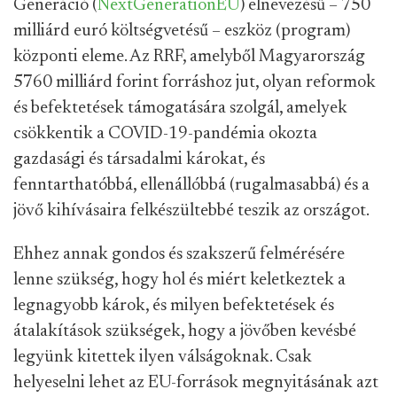
Generáció (
NextGenerationEU
) elnevezésű – 750
milliárd euró költségvetésű – eszköz (program)
központi eleme. Az RRF, amelyből Magyarország
5760 milliárd forint forráshoz jut, olyan reformok
és befektetések támogatására szolgál, amelyek
csökkentik a COVID-19-pandémia okozta
gazdasági és társadalmi károkat, és
fenntarthatóbbá, ellenállóbbá (rugalmasabbá) és a
jövő kihívásaira felkészültebbé teszik az országot.
Ehhez annak gondos és szakszerű felmérésére
lenne szükség, hogy hol és miért keletkeztek a
legnagyobb károk, és milyen befektetések és
átalakítások szükségek, hogy a jövőben kevésbé
legyünk kitettek ilyen válságoknak. Csak
helyeselni lehet az EU-források megnyitásának azt