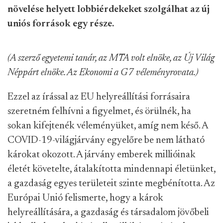
növelése helyett lobbiérdekeket szolgálhat az új
uniós források egy része.
(A szerző egyetemi tanár, az MTA volt elnöke, az Új Világ
Néppárt elnöke. Az Ekonomi a G7 véleményrovata.)
Ezzel az írással az EU helyreállítási forrásaira
szeretném felhívni a figyelmet, és örülnék, ha
sokan kifejtenék véleményüket, amíg nem késő. A
COVID-19-világjárvány egyelőre be nem látható
károkat okozott. A járvány emberek millióinak
életét követelte, átalakította mindennapi életünket,
a gazdaság egyes területeit szinte megbénította. Az
Európai Unió felismerte, hogy a károk
helyreállítására, a gazdaság és társadalom jövőbeli