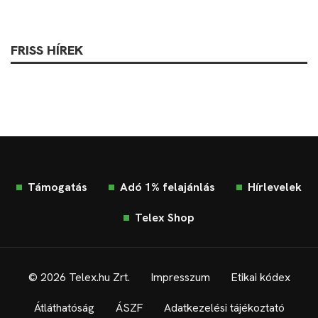
FRISS HÍREK
Támogatás
Adó 1% felajánlás
Hírlevelek
Telex Shop
© 2026 Telex.hu Zrt.
Impresszum
Etikai kódex
Átláthatóság
ÁSZF
Adatkezelési tájékoztató