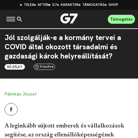
TELEX
AFTER
G7
KARAKTER
TÁMOGATÁS
SHOP
Támogatás
Jól szolgálják-e a kormány tervei a
COVID által okozott társadalmi és
gazdasági károk helyreállítását?
frissítve
KÖZÉLET
Pálinkás József
A leginkább sújtott emberek és vállalkozások
segítése, az ország ellenállóképességének