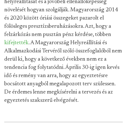
helyreállítását és a jövőbeli ellenállóképesség
növelését hogyan szolgálják. Magyarország 2014
és 2020 között óriási összegeket pazarolt el
fölösleges presztízsberuházásokra. Azt, hogy a
felzárkózás nem pusztán pénz kérdése, többen
kifejtették
. A Magyarország Helyreállítási és
Alkalmazkodási Tervéről szóló összefoglalóból nem
derül ki, hogy a következő években nem ez a
tendencia fog folytatódni. Április 30-ig igen kevés
idő és remény van arra, hogy az egyeztetésre
bocsátott anyagból megalapozott terv szülessen.
De érdemes lenne megkísérelni a tervezés és az
egyeztetés szakszerű elvégzését.