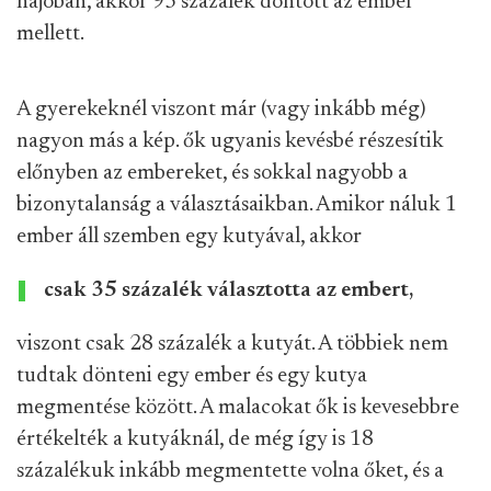
hajóban, akkor 93 százalék döntött az ember
mellett.
A gyerekeknél viszont már (vagy inkább még)
nagyon más a kép. ők ugyanis kevésbé részesítik
előnyben az embereket, és sokkal nagyobb a
bizonytalanság a választásaikban. Amikor náluk 1
ember áll szemben egy kutyával, akkor
csak 35 százalék választotta az embert,
viszont csak 28 százalék a kutyát. A többiek nem
tudtak dönteni egy ember és egy kutya
megmentése között. A malacokat ők is kevesebbre
értékelték a kutyáknál, de még így is 18
százalékuk inkább megmentette volna őket, és a