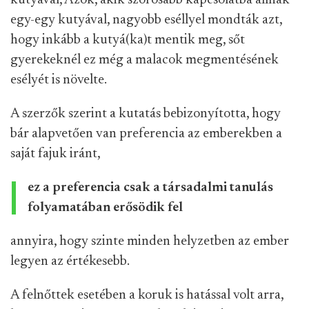
kutyával, Azok, akik szorosabb kapcsolatba állnak
egy-egy kutyával, nagyobb eséllyel mondták azt,
hogy inkább a kutyá(ka)t mentik meg, sőt
gyerekeknél ez még a malacok megmentésének
esélyét is növelte.
A szerzők szerint a kutatás bebizonyította, hogy
bár alapvetően van preferencia az emberekben a
saját fajuk iránt,
ez a preferencia csak a társadalmi tanulás
folyamatában erősödik fel
annyira, hogy szinte minden helyzetben az ember
legyen az értékesebb.
A felnőttek esetében a koruk is hatással volt arra,