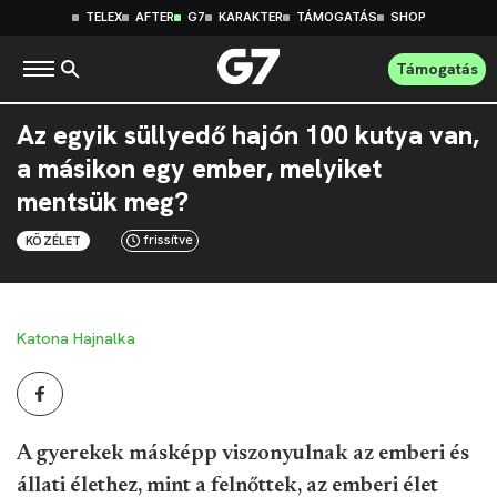
TELEX
AFTER
G7
KARAKTER
TÁMOGATÁS
SHOP
Támogatás
Az egyik süllyedő hajón 100 kutya van,
a másikon egy ember, melyiket
mentsük meg?
frissítve
KÖZÉLET
Katona Hajnalka
A gyerekek másképp viszonyulnak az emberi és
állati élethez, mint a felnőttek, az emberi élet