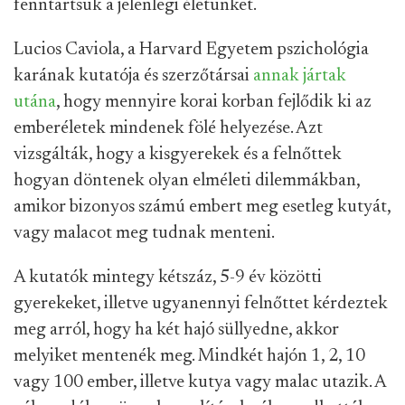
fenntartsuk a jelenlegi életünket.
Lucios Caviola, a Harvard Egyetem pszichológia
karának kutatója és szerzőtársai
annak jártak
utána
, hogy mennyire korai korban fejlődik ki az
emberéletek mindenek fölé helyezése. Azt
vizsgálták, hogy a kisgyerekek és a felnőttek
hogyan döntenek olyan elméleti dilemmákban,
amikor bizonyos számú embert meg esetleg kutyát,
vagy malacot meg tudnak menteni.
A kutatók mintegy kétszáz, 5-9 év közötti
gyerekeket, illetve ugyanennyi felnőttet kérdeztek
meg arról, hogy ha két hajó süllyedne, akkor
melyiket mentenék meg. Mindkét hajón 1, 2, 10
vagy 100 ember, illetve kutya vagy malac utazik. A