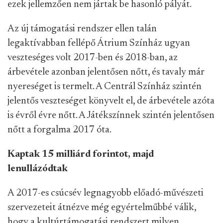
ezek jellemzően nem jártak be hasonló pályát.
Az új támogatási rendszer ellen talán
legaktívabban fellépő Átrium Színház ugyan
veszteséges volt 2017-ben és 2018-ban, az
árbevétele azonban jelentősen nőtt, és tavaly már
nyereséget is termelt. A Centrál Színház szintén
jelentős veszteséget könyvelt el, de árbevétele azóta
is évről évre nőtt. A Játékszínnek szintén jelentősen
nőtt a forgalma 2017 óta.
Kaptak 15 milliárd forintot, majd
lenullázódtak
A 2017-es csúcsév legnagyobb előadó-művészeti
szervezeteit átnézve még egyértelműbbé válik,
hogy a kultúrtámogatási rendszert milyen