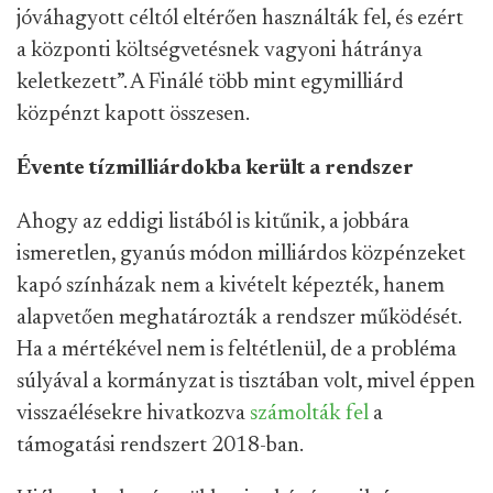
jóváhagyott céltól eltérően használták fel, és ezért
a központi költségvetésnek vagyoni hátránya
keletkezett”. A Finálé több mint egymilliárd
közpénzt kapott összesen.
Évente tízmilliárdokba került a rendszer
Ahogy az eddigi listából is kitűnik, a jobbára
ismeretlen, gyanús módon milliárdos közpénzeket
kapó színházak nem a kivételt képezték, hanem
alapvetően meghatározták a rendszer működését.
Ha a mértékével nem is feltétlenül, de a probléma
súlyával a kormányzat is tisztában volt, mivel éppen
visszaélésekre hivatkozva
számolták fel
a
támogatási rendszert 2018-ban.