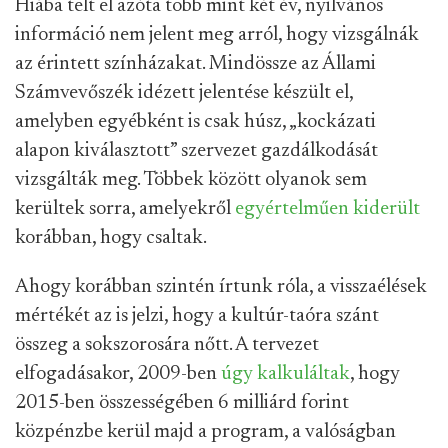
Hiába telt el azóta több mint két év, nyilvános
információ nem jelent meg arról, hogy vizsgálnák
az érintett színházakat. Mindössze az Állami
Számvevőszék idézett jelentése készült el,
amelyben egyébként is csak húsz, „kockázati
alapon kiválasztott” szervezet gazdálkodását
vizsgálták meg. Többek között olyanok sem
kerültek sorra, amelyekről
egyértelműen kiderült
korábban, hogy csaltak.
Ahogy korábban szintén írtunk róla, a visszaélések
mértékét az is jelzi, hogy a kultúr-taóra szánt
összeg a sokszorosára nőtt. A tervezet
elfogadásakor, 2009-ben
úgy kalkuláltak
, hogy
2015-ben összességében 6 milliárd forint
közpénzbe kerül majd a program, a valóságban