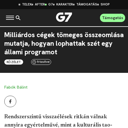
TELEX
AFTER
G7
KARAKTER
TÁMOGATÁS
SHOP
Támogatás
Milliárdos cégek tömeges összeomlása
mutatja, hogyan lophattak szét egy
állami programot
frissítve
KÖZÉLET
Fabók Bálint
Rendszerszintű visszaélések ritkán válnak
annyira egyértelművé, mint a kulturális tao-