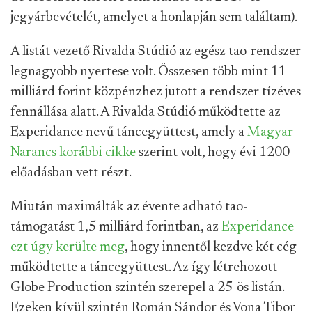
jegyárbevételét, amelyet a honlapján sem találtam).
A listát vezető Rivalda Stúdió az egész tao-rendszer
legnagyobb nyertese volt. Összesen több mint 11
milliárd forint közpénzhez jutott a rendszer tízéves
fennállása alatt. A Rivalda Stúdió működtette az
Experidance nevű táncegyüttest, amely a
Magyar
Narancs korábbi cikke
szerint volt, hogy évi 1200
előadásban vett részt.
Miután maximálták az évente adható tao-
támogatást 1,5 milliárd forintban, az
Experidance
ezt úgy kerülte meg
, hogy innentől kezdve két cég
működtette a táncegyüttest. Az így létrehozott
Globe Production szintén szerepel a 25-ös listán.
Ezeken kívül szintén Román Sándor és Vona Tibor