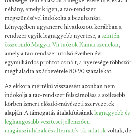
többsége nem válaszolt a megkeresésemre, és az a
néhány, amelyik igen, a tao-rendszer
megszűnésével indokolta a bezuhanást.
Lényegében ugyanerre hivatkozott korábban a
rendszer egyik legnagyobb nyertese, a
szintén
összeomló Magyar Virtuózok Kamarazenekar
,
amely a tao-rendszer utolsó éveiben évi
egymilliárdos profitot csinált, a nyeresége többször
meghaladta az árbevétele 80-90 százalékát.
Az ekkora mértékű visszaesést azonban nem
indokolja a tao-rendszer felszámolása a szélesebb
körben ismert előadó-művészeti szervezetek
alapján. A támogatás átalakításának
legnagyobb és
leghangosabb vesztesei jellemzően
magánszínházak és alternatív társulatok
voltak, de