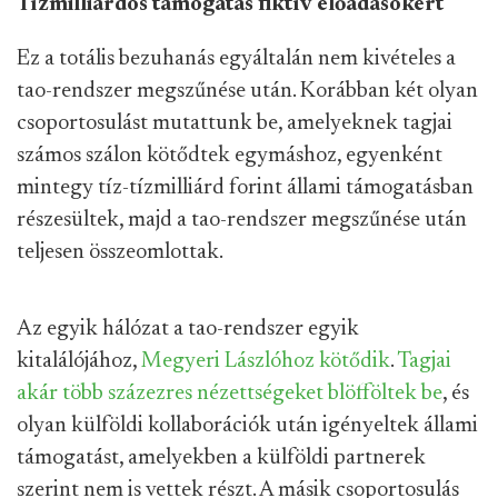
Tízmilliárdos támogatás fiktív előadásokért
Ez a totális bezuhanás egyáltalán nem kivételes a
tao-rendszer megszűnése után. Korábban két olyan
csoportosulást mutattunk be, amelyeknek tagjai
számos szálon kötődtek egymáshoz, egyenként
mintegy tíz-tízmilliárd forint állami támogatásban
részesültek, majd a tao-rendszer megszűnése után
teljesen összeomlottak.
Az egyik hálózat a tao-rendszer egyik
kitalálójához,
Megyeri Lászlóhoz kötődik
.
Tagjai
akár több százezres nézettségeket blöfföltek be
, és
olyan külföldi kollaborációk után igényeltek állami
támogatást, amelyekben a külföldi partnerek
szerint nem is vettek részt. A másik csoportosulás