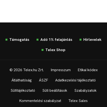
Támogatás
Adó 1% felajánlás
Hírlevelek
Telex Shop
© 2026 Telex.hu Zrt.
Impresszum
Etikai kódex
Átláthatóság
ÁSZF
Adatkezelési tájékoztató
Sütitájékoztató
Süti beállítások
Szabályzatok
Kommentelési szabályzat
Telex Sales