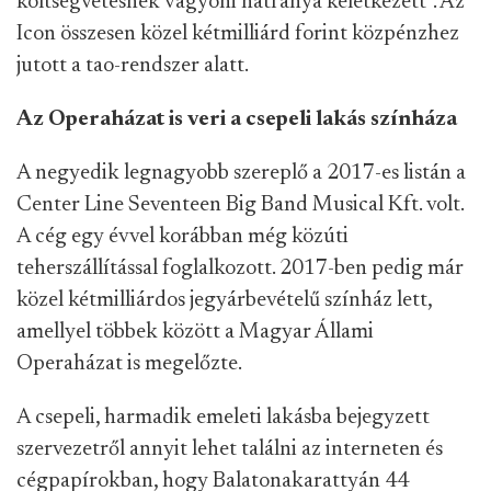
költségvetésnek vagyoni hátránya keletkezett”. Az
Icon összesen közel kétmilliárd forint közpénzhez
jutott a tao-rendszer alatt.
Az Operaházat is veri a csepeli lakás színháza
A negyedik legnagyobb szereplő a 2017-es listán a
Center Line Seventeen Big Band Musical Kft. volt.
A cég egy évvel korábban még közúti
teherszállítással foglalkozott. 2017-ben pedig már
közel kétmilliárdos jegyárbevételű színház lett,
amellyel többek között a Magyar Állami
Operaházat is megelőzte.
A csepeli, harmadik emeleti lakásba bejegyzett
szervezetről annyit lehet találni az interneten és
cégpapírokban, hogy Balatonakarattyán 44