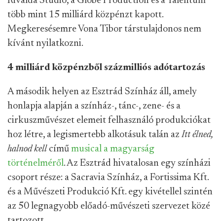
Rivalda Stúdió, a Globe Production és a Talentum
több mint 15 milliárd közpénzt kapott.
Megkeresésemre Vona Tibor társtulajdonos nem
kívánt nyilatkozni.
4 milliárd közpénzből százmilliós adótartozás
A második helyen az Esztrád Színház áll, amely
honlapja alapján a színház-, tánc-, zene- és a
cirkuszművészet elemeit felhasználó produkciókat
hoz létre, a legismertebb alkotásuk talán az
Itt élned,
halnod kell
című
musical a magyarság
történelméről
. Az Esztrád hivatalosan egy színházi
csoport része: a Sacravia Színház, a Fortissima Kft.
és a Művészeti Produkció Kft. egy kivétellel szintén
az 50 legnagyobb előadó-művészeti szervezet közé
tartozott.