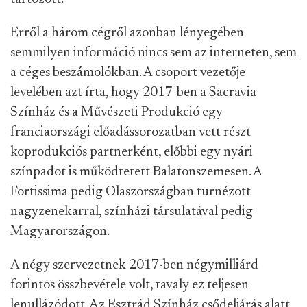
Erről a három cégről azonban lényegében
semmilyen információ nincs sem az interneten, sem
a céges beszámolókban. A csoport vezetője
levelében azt írta, hogy 2017-ben a Sacravia
Színház és a Művészeti Produkció egy
franciaországi előadássorozatban vett részt
koprodukciós partnerként, előbbi egy nyári
színpadot is működtetett Balatonszemesen. A
Fortissima pedig Olaszországban turnézott
nagyzenekarral, színházi társulatával pedig
Magyarországon.
A négy szervezetnek 2017-ben négymilliárd
forintos összbevétele volt, tavaly ez teljesen
lenullázódott. Az Esztrád Színház csődeljárás alatt