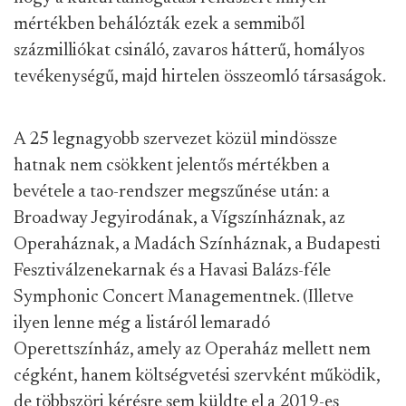
mértékben behálózták ezek a semmiből
százmilliókat csináló, zavaros hátterű, homályos
tevékenységű, majd hirtelen összeomló társaságok.
A 25 legnagyobb szervezet közül mindössze
hatnak nem csökkent jelentős mértékben a
bevétele a tao-rendszer megszűnése után: a
Broadway Jegyirodának, a Vígszínháznak, az
Operaháznak, a Madách Színháznak, a Budapesti
Fesztiválzenekarnak és a Havasi Balázs-féle
Symphonic Concert Managementnek. (Illetve
ilyen lenne még a listáról lemaradó
Operettszínház, amely az Operaház mellett nem
cégként, hanem költségvetési szervként működik,
de többszöri kérésre sem küldte el a 2019-es