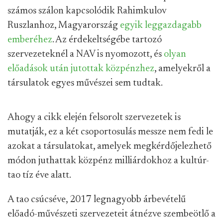
számos szálon kapcsolódik Rahimkulov
Ruszlanhoz, Magyarország
egyik leggazdagabb
emberéhez
. Az érdekeltségébe tartozó
szervezeteknél a NAV is nyomozott, és
olyan
előadások után jutottak közpénzhez
, amelyekről a
társulatok egyes művészei sem tudtak.
Ahogy a cikk elején felsorolt szervezetek is
mutatják, ez a két csoportosulás messze nem fedi le
azokat a társulatokat, amelyek megkérdőjelezhető
módon juthattak közpénz milliárdokhoz a kultúr-
tao tíz éve alatt.
A tao csúcséve, 2017 legnagyobb árbevételű
előadó-művészeti szervezeteit átnézve szembeötlő a