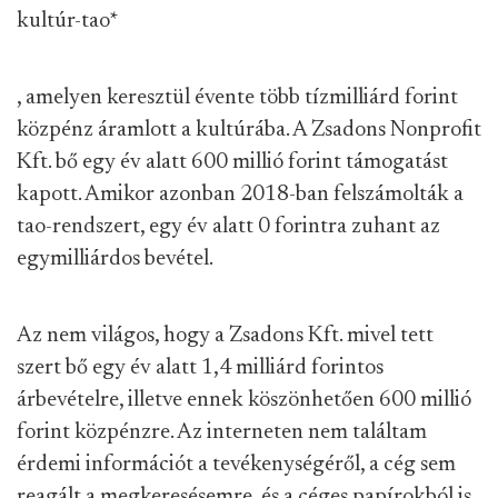
kultúr-tao
*
, amelyen keresztül évente több tízmilliárd forint
közpénz áramlott a kultúrába. A Zsadons Nonprofit
Kft. bő egy év alatt 600 millió forint támogatást
kapott. Amikor azonban 2018-ban felszámolták a
tao-rendszert, egy év alatt 0 forintra zuhant az
egymilliárdos bevétel.
Az nem világos, hogy a Zsadons Kft. mivel tett
szert bő egy év alatt 1,4 milliárd forintos
árbevételre, illetve ennek köszönhetően 600 millió
forint közpénzre. Az interneten nem találtam
érdemi információt a tevékenységéről, a cég sem
reagált a megkeresésemre, és a céges papírokból is