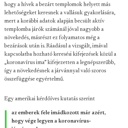
hogy a hívek a bezárt templomok helyett más
lehetőségeket keresnek a vallásuk gyakorlására,
mert a korábbi adatok alapján becsült aktív
templomba járók számánál jóval nagyobb a
növekedés, másrészt ez folyamatos még a
bezárások után is. Ráadásul a vizsgált, imával
kapcsolatba hozható keresési kifejezések közül a
„koronavírus ima” kifejezetten a legnépszerűbb,
így a növekedésnek a járvánnyal való szoros
összefüggése egyértelmű.
Egy amerikai kérdőíves kutatás szerint
az emberek fele imádkozott már azért,
hogy vége legyen a koronavírus-