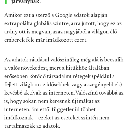
járványnak.
Amikor ezt a szerző a Google adatok alapján
extrapolálta globális szintre, arra jutott, hogy ez az
arány ott is megvan, azaz nagyjából a világon élő
emberek fele már imádkozott ezért.
Az adatok ráadásul valószínűleg még alá is becsülik
a valós növekedést, mert a hitükhöz általában
erősebben kötődő társadalmi rétegek (például a
fejlett világban az idősebbek vagy a szegényebbek)
kevésbé aktívak az interneten. Valószínű továbbá az
is, hogy sokan nem keresnek új imákat az
interneten, ám ettől függetlenül többet
imádkoznak – ezeket az eseteket szintén nem
tartalmazzák az adatok.