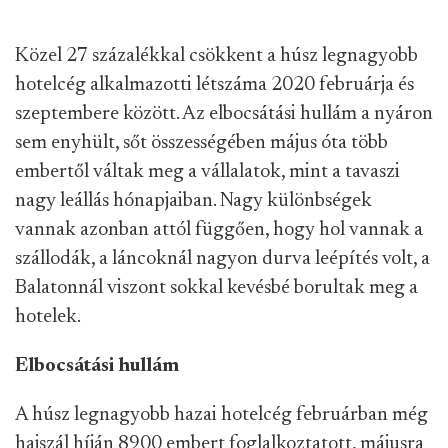
Közel 27 százalékkal csökkent a húsz legnagyobb
hotelcég alkalmazotti létszáma 2020 februárja és
szeptembere között. Az elbocsátási hullám a nyáron
sem enyhült, sőt összességében május óta több
embertől váltak meg a vállalatok, mint a tavaszi
nagy leállás hónapjaiban. Nagy különbségek
vannak azonban attól függően, hogy hol vannak a
szállodák, a láncoknál nagyon durva leépítés volt, a
Balatonnál viszont sokkal kevésbé borultak meg a
hotelek.
Elbocsátási hullám
A húsz legnagyobb hazai hotelcég februárban még
hajszál híján 8900 embert foglalkoztatott, májusra