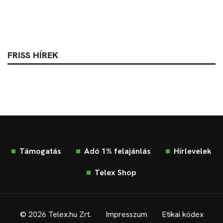
FRISS HÍREK
Támogatás
Adó 1% felajánlás
Hírlevelek
Telex Shop
© 2026 Telex.hu Zrt.
Impresszum
Etikai kódex