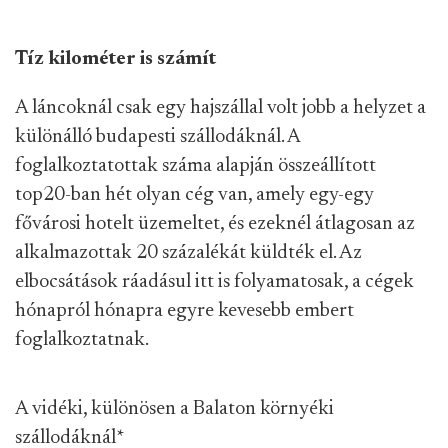
Tíz kilométer is számít
A láncoknál csak egy hajszállal volt jobb a helyzet a
különálló budapesti szállodáknál. A
foglalkoztatottak száma alapján összeállított
top20-ban hét olyan cég van, amely egy-egy
fővárosi hotelt üzemeltet, és ezeknél átlagosan az
alkalmazottak 20 százalékát küldték el. Az
elbocsátások ráadásul itt is folyamatosak, a cégek
hónapról hónapra egyre kevesebb embert
foglalkoztatnak.
A vidéki, különösen a Balaton környéki
szállodáknál
*