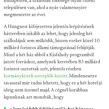
Budapesten, a szállodák többsége olyan vidéki
településen van, ahol a nyár valamennyire
megmentette az évet.
A Hunguest kifejezetten jelentős leépítésének
hátterében inkább az lehet, hogy jelenleg hét
szállodájuk sem működik, hiszen ezeket közel 10
milliárd forintos állami támogatással felújítják.
Mind a hét ház abból a Kisfaludy-programból
jutott forráshoz, amelynek keretében 83 milliárd
forintot osztottak szét, jelentős részben
kormányközeli szereplők között
. Mindenesetre
tavasszal már tudni lehetett, hogy ez a hét hotel jó
ideig nem üzemel majd. A cégnél korábban
lapunknak azt mondták, hogy