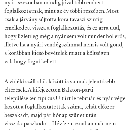
nyári szezonban mindig jóval több embert
foglalkoztatnak, mint az év többi részében. Most
csak a járvány sújtotta kora tavaszi szintig
emelkedett vissza a foglalkoztatás, és ez arra utal,
hogy üzletileg még a nyár sem volt mindenhol erős,
illetve ha a nyári vendégszámmal nem is volt gond,
a korábban kieső bevételek miatt a költségen
valahogy fogni kellett.
A vidéki szállodák között is vannak jelentősebb
eltérések. A kifejezetten Balaton-parti
településeken tipikus U-t írt le február és nyár vége
között a foglalkoztatottak száma, tehát először
beszakadt, majd pár hónap szünet után
visszakapaszkodott. Hévízen azonban már nem