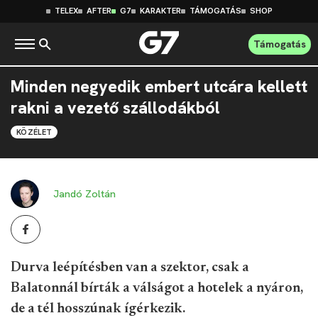
TELEX
AFTER
G7
KARAKTER
TÁMOGATÁS
SHOP
Támogatás
Minden negyedik embert utcára kellett
rakni a vezető szállodákból
KÖZÉLET
Jandó Zoltán
Durva leépítésben van a szektor, csak a
Balatonnál bírták a válságot a hotelek a nyáron,
de a tél hosszúnak ígérkezik.