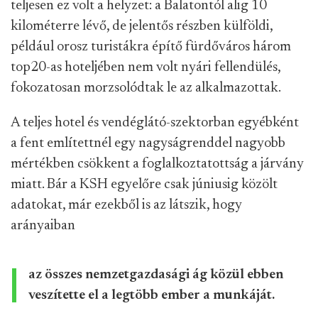
teljesen ez volt a helyzet: a Balatontól alig 10
kilométerre lévő, de jelentős részben külföldi,
például orosz turistákra építő fürdőváros három
top20-as hoteljében nem volt nyári fellendülés,
fokozatosan morzsolódtak le az alkalmazottak.
A teljes hotel és vendéglátó-szektorban egyébként
a fent említettnél egy nagyságrenddel nagyobb
mértékben csökkent a foglalkoztatottság a járvány
miatt. Bár a KSH egyelőre csak júniusig közölt
adatokat, már ezekből is az látszik, hogy
arányaiban
az összes nemzetgazdasági ág közül ebben
veszítette el a legtöbb ember a munkáját.