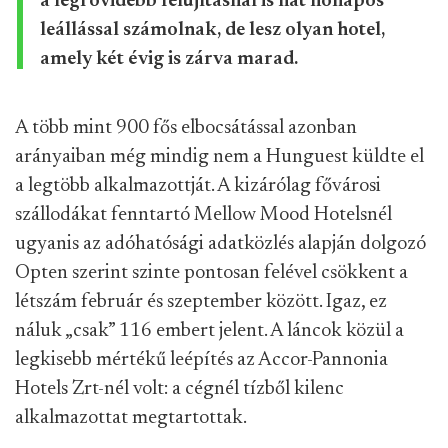
a legrövidebb felújításnál is hat hónapos
leállással számolnak, de lesz olyan hotel,
amely két évig is zárva marad.
A több mint 900 fős elbocsátással azonban
arányaiban még mindig nem a Hunguest küldte el
a legtöbb alkalmazottját. A kizárólag fővárosi
szállodákat fenntartó Mellow Mood Hotelsnél
ugyanis az adóhatósági adatközlés alapján dolgozó
Opten szerint szinte pontosan felével csökkent a
létszám február és szeptember között. Igaz, ez
náluk „csak” 116 embert jelent. A láncok közül a
legkisebb mértékű leépítés az Accor-Pannonia
Hotels Zrt-nél volt: a cégnél tízből kilenc
alkalmazottat megtartottak.