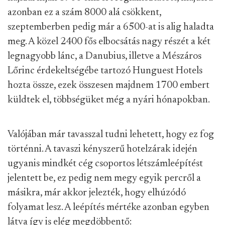
azonban ez a szám 8000 alá csökkent,
szeptemberben pedig már a 6500-at is alig haladta
meg. A közel 2400 fős elbocsátás nagy részét a két
legnagyobb lánc, a Danubius, illetve a Mészáros
Lőrinc érdekeltségébe tartozó Hunguest Hotels
hozta össze, ezek összesen majdnem 1700 embert
küldtek el, többségüket még a nyári hónapokban.
Valójában már tavasszal tudni lehetett, hogy ez fog
történni. A tavaszi kényszerű hotelzárak idején
ugyanis mindkét cég csoportos létszámleépítést
jelentett be, ez pedig nem megy egyik percről a
másikra, már akkor jelezték, hogy elhúzódó
folyamat lesz. A leépítés mértéke azonban egyben
látva így is elég megdöbbentő: