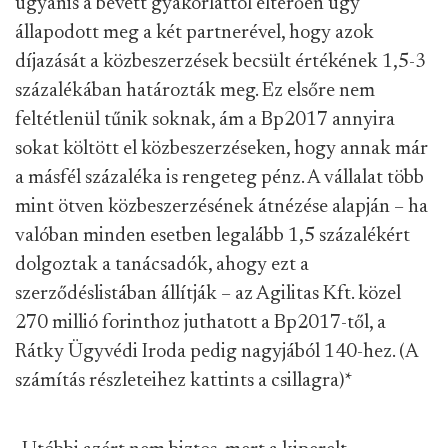
ugyanis a bevett gyakorlattól eltérően úgy
állapodott meg a két partnerével, hogy azok
díjazását a közbeszerzések becsült értékének 1,5-3
százalékában határozták meg. Ez elsőre nem
feltétlenül tűnik soknak, ám a Bp2017 annyira
sokat költött el közbeszerzéseken, hogy annak már
a másfél százaléka is rengeteg pénz. A vállalat több
mint ötven közbeszerzésének átnézése alapján – ha
valóban minden esetben legalább 1,5 százalékért
dolgoztak a tanácsadók, ahogy ezt a
szerződéslistában állítják – az Agilitas Kft. közel
270 millió forinthoz juthatott a Bp2017-től, a
Rátky Ügyvédi Iroda pedig nagyjából 140-hez. (A
számítás részleteihez kattints a csillagra)
*