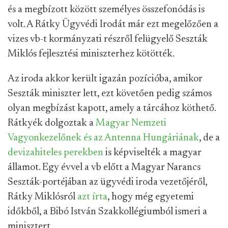
és a megbízott között személyes összefonódás is
volt. A Rátky Ügyvédi Irodát már ezt megelőzően a
vizes vb-t kormányzati részről felügyelő Seszták
Miklós fejlesztési miniszterhez kötötték.
Az iroda akkor került igazán pozícióba, amikor
Seszták miniszter lett, ezt követően pedig számos
olyan megbízást kapott, amely a tárcához köthető.
Rátkyék dolgoztak a
Magyar Nemzeti
Vagyonkezelőnek és az Antenna Hungáriának
, de a
devizahiteles perekben
is képviselték a magyar
államot. Egy évvel a vb előtt a Magyar Narancs
Seszták-portéjában az ügyvédi iroda vezetőjéről,
Rátky Miklósról
azt írta
, hogy még egyetemi
időkből, a Bibó István Szakkollégiumból ismeri a
minisztert.