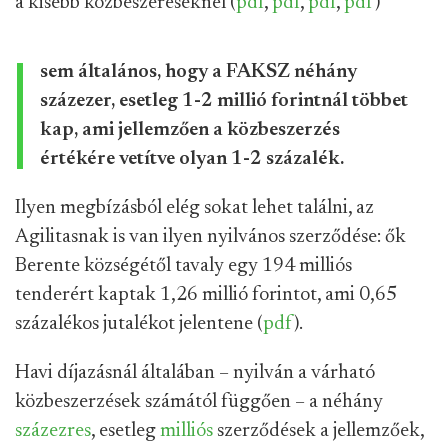
a kisebb közbeszeréseknél (
pdf
,
pdf
,
pdf
,
pdf
)
sem általános, hogy a FAKSZ néhány
százezer, esetleg 1-2 millió forintnál többet
kap, ami jellemzően a közbeszerzés
értékére vetítve olyan 1-2 százalék.
Ilyen megbízásból elég sokat lehet találni, az
Agilitasnak is van ilyen nyilvános szerződése: ők
Berente községétől tavaly egy 194 milliós
tenderért kaptak 1,26 millió forintot, ami 0,65
százalékos jutalékot jelentene (
pdf
).
Havi díjazásnál általában – nyilván a várható
közbeszerzések számától függően – a néhány
százezres
, esetleg
milliós
szerződések a jellemzőek,