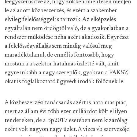
leegyszerűsítve az, hogy zökkenőmentesen menjen
le az adott közbeszerzés, és ezért a szakember
elvileg felelősséggel is tartozik. Az elképzelés
egyáltalán nem ördögtől való, de a gyakorlatban a
rendszer működése néha azért akadozik. Egyrészt
a felelősségvállalás sem mindig valósul meg
maradéktalanul, de ennél is fontosabb, hogy
mostanra a szektor hatalmas üzletté vált, amit
egyre inkább a nagy szereplők, gyakran a FAKSZ-
okat is foglalkoztató ügyvédi irodák fölöznek le.
A közbeszerzési tanácsadás azért is hatalmas piac,
mert az állam évi több ezer milliárdot költ el ilyen
tendereken, de a Bp2017 esetében nem kizárólag
ezért volt nagyon nagy üzlet. A vizes vb szervezője