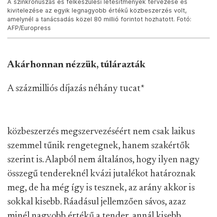
A szinkronúszás és felkészülési létesítmények tervezése és
kivitelezése az egyik legnagyobb értékű közbeszerzés volt,
amelynél a tanácsadás közel 80 millió forintot hozhatott. Fotó:
AFP/Europress
Akárhonnan nézzük, túlárazták
A százmilliós díjazás néhány tucat
*
közbeszerzés megszervezéséért nem csak laikus
szemmel tűnik rengetegnek, hanem szakértők
szerint is. Alapból nem általános, hogy ilyen nagy
összegű tendereknél kvázi jutalékot határoznak
meg, de ha még így is tesznek, az arány akkor is
sokkal kisebb. Ráadásul jellemzően sávos, azaz
minél nagyobb értékű a tender, annál kisebb