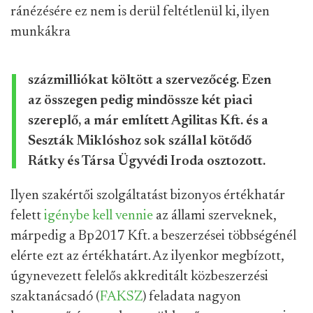
ránézésére ez nem is derül feltétlenül ki, ilyen
munkákra
százmilliókat költött a szervezőcég. Ezen
az összegen pedig mindössze két piaci
szereplő, a már említett Agilitas Kft. és a
Seszták Miklóshoz sok szállal kötődő
Rátky és Társa Ügyvédi Iroda osztozott.
Ilyen szakértői szolgáltatást bizonyos értékhatár
felett
igénybe kell vennie
az állami szerveknek,
márpedig a Bp2017 Kft. a beszerzései többségénél
elérte ezt az értékhatárt. Az ilyenkor megbízott,
úgynevezett felelős akkreditált közbeszerzési
szaktanácsadó (
FAKSZ
) feladata nagyon