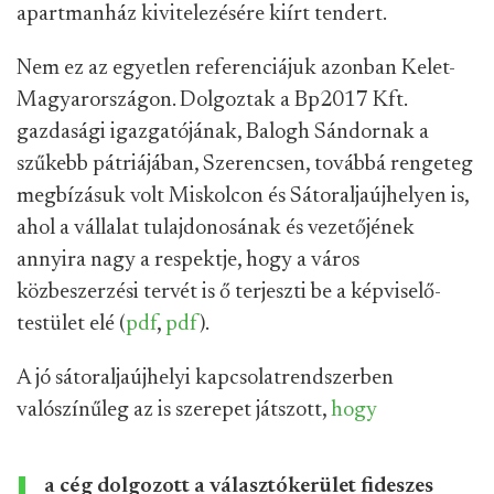
apartmanház kivitelezésére kiírt tendert.
Nem ez az egyetlen referenciájuk azonban Kelet-
Magyarországon. Dolgoztak a Bp2017 Kft.
gazdasági igazgatójának, Balogh Sándornak a
szűkebb pátriájában, Szerencsen, továbbá rengeteg
megbízásuk volt Miskolcon és Sátoraljaújhelyen is,
ahol a vállalat tulajdonosának és vezetőjének
annyira nagy a respektje, hogy a város
közbeszerzési tervét is ő terjeszti be a képviselő-
testület elé (
pdf
,
pdf
).
A jó sátoraljaújhelyi kapcsolatrendszerben
valószínűleg az is szerepet játszott,
hogy
a cég dolgozott a választókerület fideszes