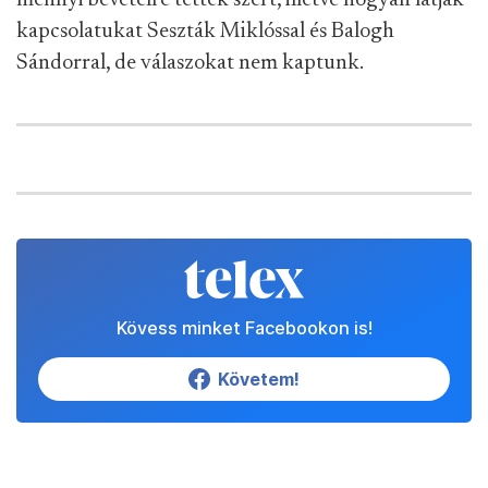
mennyi bevételre tettek szert, illetve hogyan látják
kapcsolatukat Seszták Miklóssal és Balogh
Sándorral, de válaszokat nem kaptunk.
Kövess minket Facebookon is!
Követem!