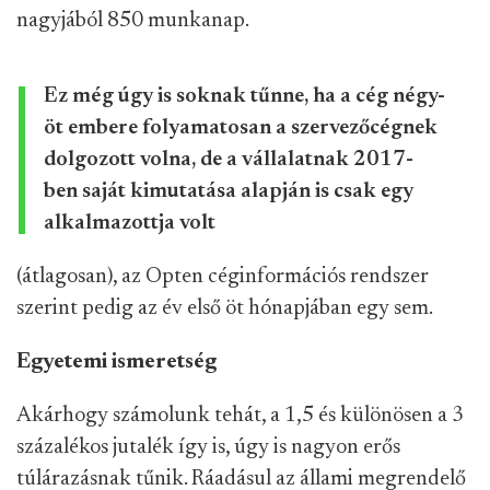
nagyjából 850 munkanap.
Ez még úgy is soknak tűnne, ha a cég négy-
öt embere folyamatosan a szervezőcégnek
dolgozott volna, de a vállalatnak 2017-
ben saját kimutatása alapján is csak egy
alkalmazottja volt
(átlagosan), az Opten céginformációs rendszer
szerint pedig az év első öt hónapjában egy sem.
Egyetemi ismeretség
Akárhogy számolunk tehát, a 1,5 és különösen a 3
százalékos jutalék így is, úgy is nagyon erős
túlárazásnak tűnik. Ráadásul az állami megrendelő