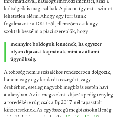
informatikával, katalógusmenedzsmenttel, azaz a
költségeik is magasabbak. A piacon így ezt a szintet
lehetetlen elérni. Ahogy egy forrásunk
fogalmazott: a DKÜ-ről jellemzően csak úgy
szoktak beszélni a piaci szereplők, hogy
mennyire boldogok lennének, ha egyszer
olyan díjazást kapnának, mint az állami
ügynökség.
A többség nem is százalékos rendszerben dolgozik,
hanem vagy egy konkrét összegért, vagy
órabérben, esetleg nagyobb megbízás esetén havi
átalányban. Az itt megszokott díjazás pedig tényleg
a töredékére rúg csak a Bp2017-nél tapasztalt
kifizetéseknek. Az egyösszegű megbízásoknál még