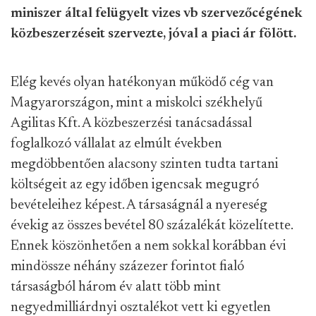
miniszer által felügyelt vizes vb szervezőcégének
közbeszerzéseit szervezte, jóval a piaci ár fölött.
Elég kevés olyan hatékonyan működő cég van
Magyarországon, mint a miskolci székhelyű
Agilitas Kft. A közbeszerzési tanácsadással
foglalkozó vállalat az elmúlt években
megdöbbentően alacsony szinten tudta tartani
költségeit az egy időben igencsak megugró
bevételeihez képest. A társaságnál a nyereség
évekig az összes bevétel 80 százalékát közelítette.
Ennek köszönhetően a nem sokkal korábban évi
mindössze néhány százezer forintot fialó
társaságból három év alatt több mint
negyedmilliárdnyi osztalékot vett ki egyetlen