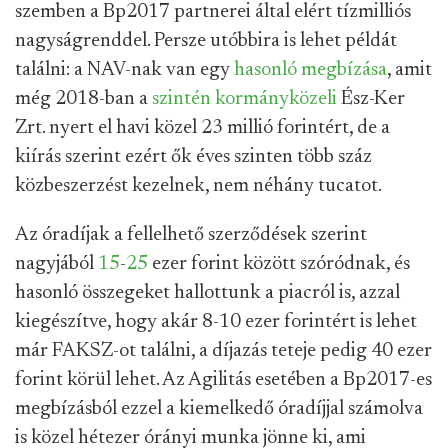
szemben a Bp2017 partnerei által elért tízmilliós
nagyságrenddel. Persze utóbbira is lehet példát
találni: a NAV-nak van egy
hasonló megbízása
, amit
még 2018-ban a
szintén kormányközeli
Ész-Ker
Zrt. nyert el havi közel 23 millió forintért, de a
kiírás szerint ezért ők éves szinten több száz
közbeszerzést kezelnek, nem néhány tucatot.
Az óradíjak a fellelhető szerződések szerint
nagyjából
15
-
25
ezer forint között szóródnak, és
hasonló összegeket hallottunk a piacról is, azzal
kiegészítve, hogy akár 8-10 ezer forintért is lehet
már FAKSZ-ot találni, a díjazás teteje pedig 40 ezer
forint körül lehet. Az Agilitás esetében a Bp2017-es
megbízásból ezzel a kiemelkedő óradíjjal számolva
is közel hétezer órányi munka jönne ki, ami