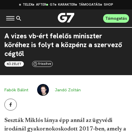
TELEX
AFTER
G7
KARAKTER
TÁMOGATÁS
SHOP
Támogatás
A vizes vb-ért felelős miniszter
köréhez is folyt a közpénz a szervező
cégtől
frissítve
KÖZÉLET
Fabók Bálint
Jandó Zoltán
Seszták Miklós lánya épp annál az ügyvédi
irodánál gyakornokoskodott 2017-ben, amely a