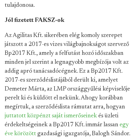
tulajdonosa.
Jól fizetett FAKSZ-ok
Az Agilitas Kft. sikerében elég komoly szerepet
játszott a 2017-es vizes világbajnokságot szervező
Bp2017 Kft., amely a felfutást hozó időszakban
minden jel szerint a legnagyobb megbízója volt az
addig apró tanácsadócégnek. Ez a Bp2017 Kft.
2017-es szerződéslistájából derült ki, amelyet
Demeter Márta, az LMP országgyűlési képviselője
perelt ki és küldött el nekünk. Ahogy korábban
megírtuk, a szerződéslista rámutat arra, hogyan
juttatott közpénzt saját ismerőseinek
és üzleti
érdekeltségeinek a Bp2017 Kft. immár lassan
egy
éve körözött
gazdasági igazgatója, Balogh Sándor.