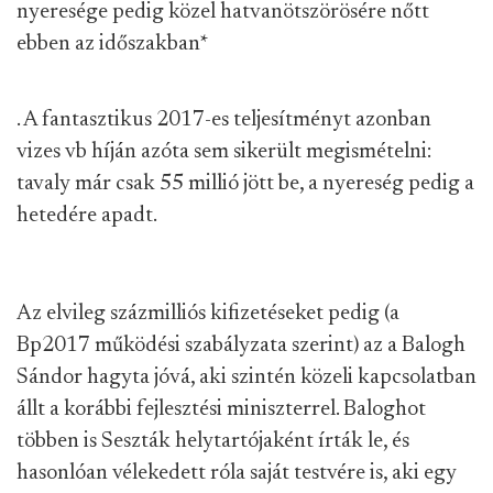
nyeresége pedig közel hatvanötszörösére nőtt
ebben az időszakban
*
. A fantasztikus 2017-es teljesítményt azonban
vizes vb híján azóta sem sikerült megismételni:
tavaly már csak 55 millió jött be, a nyereség pedig a
hetedére apadt.
Az elvileg százmilliós kifizetéseket pedig (a
Bp2017 működési szabályzata szerint) az a Balogh
Sándor hagyta jóvá, aki szintén közeli kapcsolatban
állt a korábbi fejlesztési miniszterrel. Baloghot
többen is Seszták helytartójaként írták le, és
hasonlóan vélekedett róla saját testvére is, aki egy