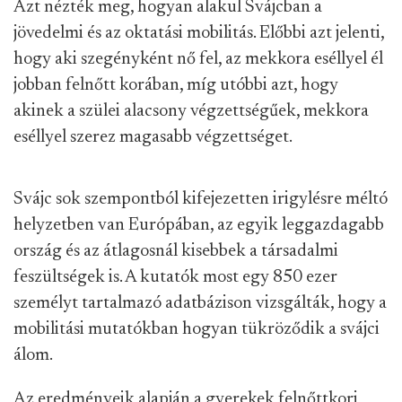
Azt nézték meg, hogyan alakul Svájcban a
jövedelmi és az oktatási mobilitás. Előbbi azt jelenti,
hogy aki szegényként nő fel, az mekkora eséllyel él
jobban felnőtt korában, míg utóbbi azt, hogy
akinek a szülei alacsony végzettségűek, mekkora
eséllyel szerez magasabb végzettséget.
Svájc sok szempontból kifejezetten irigylésre méltó
helyzetben van Európában, az egyik leggazdagabb
ország és az átlagosnál kisebbek a társadalmi
feszültségek is. A kutatók most egy 850 ezer
személyt tartalmazó adatbázison vizsgálták, hogy a
mobilitási mutatókban hogyan tükröződik a svájci
álom.
Az eredményeik alapján a gyerekek felnőttkori