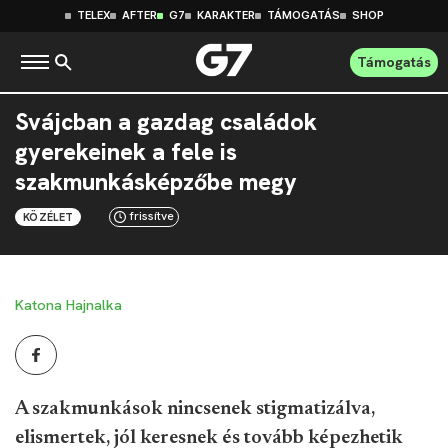
TELEX
AFTER
G7
KARAKTER
TÁMOGATÁS
SHOP
Támogatás
Svájcban a gazdag családok
gyerekeinek a fele is
szakmunkásképzőbe megy
frissítve
KÖZÉLET
Katona Hajnalka
A szakmunkások nincsenek stigmatizálva,
elismertek, jól keresnek és tovább képezhetik