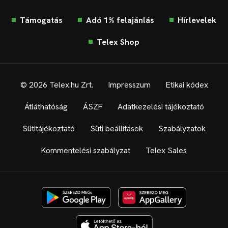
Támogatás
Adó 1% felajánlás
Hírlevelek
Telex Shop
© 2026 Telex.hu Zrt.
Impresszum
Etikai kódex
Átláthatóság
ÁSZF
Adatkezelési tájékoztató
Sütitájékoztató
Süti beállítások
Szabályzatok
Kommentelési szabályzat
Telex Sales