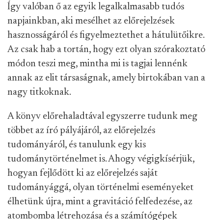
Így valóban ő az egyik legalkalmasabb tudós
napjainkban, aki mesélhet az előrejelzések
hasznosságáról és figyelmeztethet a hátulütőikre.
Az csak hab a tortán, hogy ezt olyan szórakoztató
módon teszi meg, mintha mi is tagjai lennénk
annak az elit társaságnak, amely birtokában van a
nagy titkoknak.
A könyv előrehaladtával egyszerre tudunk meg
többet az író pályájáról, az előrejelzés
tudományáról, és tanulunk egy kis
tudománytörténelmet is. Ahogy végigkísérjük,
hogyan fejlődött ki az előrejelzés saját
tudományággá, olyan történelmi eseményeket
élhetünk újra, mint a gravitáció felfedezése, az
atombomba létrehozása és a számítógépek