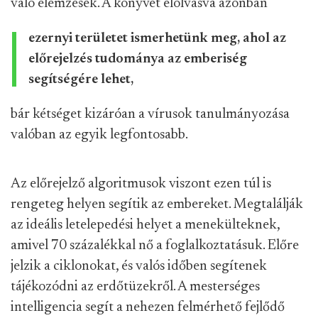
való elemzések. A könyvet elolvasva azonban
ezernyi területet ismerhetünk meg, ahol az
előrejelzés tudománya az emberiség
segítségére lehet,
bár kétséget kizáróan a vírusok tanulmányozása
valóban az egyik legfontosabb.
Az előrejelző algoritmusok viszont ezen túl is
rengeteg helyen segítik az embereket. Megtalálják
az ideális letelepedési helyet a menekülteknek,
amivel 70 százalékkal nő a foglalkoztatásuk. Előre
jelzik a ciklonokat, és valós időben segítenek
tájékozódni az erdőtüzekről. A mesterséges
intelligencia segít a nehezen felmérhető fejlődő