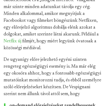
okostelefonok és a „dolgok internete” világában
már szinte minden adatunkat tárolja egy cég.
Minden alkalommal, amikor megnyitjuk a
Facebookot vagy filmeket böngészünk Netflixen,
egy előrejelző algoritmus dobálja elénk azokat a
dolgokat, amiket szerinte látni akarunk. Például a
Netflix új
filmjét, hogy miért legyünk óvatosak a
közösségi médiával.
De ugyanígy előre jelezhető egyéni szinten
rengeteg egészségügyi esemény is. Ma már elég
egy okosóra ahhoz, hogy a fontosabb egészségügyi
mutatóinkat monitorozni tudja, és ebből személyre
szóló előrejelzéseket készítsen. De Vespignani
szerint nem állunk távol attól sem, hogy
on-demand előrejelzéseket rendelhessenek