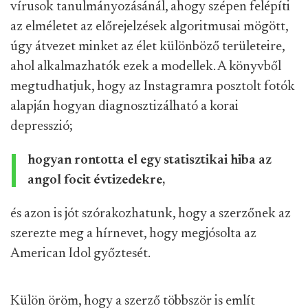
vírusok tanulmányozásánál, ahogy szépen felépíti
az elméletet az előrejelzések algoritmusai mögött,
úgy átvezet minket az élet különböző területeire,
ahol alkalmazhatók ezek a modellek. A könyvből
megtudhatjuk, hogy az Instagramra posztolt fotók
alapján hogyan diagnosztizálható a korai
depresszió;
hogyan rontotta el egy statisztikai hiba az
angol focit évtizedekre,
és azon is jót szórakozhatunk, hogy a szerzőnek az
szerezte meg a hírnevet, hogy megjósolta az
American Idol győztesét.
Külön öröm, hogy a szerző többször is említ