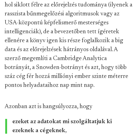
hol siklott félre az előrejelzés tudománya (ilyenek a
rasszista bűnmegelőzési algoritmusok vagy az
USA-központú képfelismerő mesterséges
intelligenciák), de a bevezetőben tett ígéretek
ellenére a könyv igen kis része foglalkozik a big
data és az előrejelzések hátrányos oldalával. A
szerző megemlíti a Cambridge Analytica
botrányát, a Snowden-botrányt és azt, hogy több
száz cég fér hozzá milliónyi ember szinte méterre
pontos helyadataihoz nap mint nap.
Azonban azt is hangsúlyozza, hogy
ezeket az adatokat mi szolgáltatjuk ki
ezeknek a cégeknek,