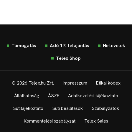
Támogatás
Adó 1% felajánlás
Hírlevelek
Telex Shop
© 2026 Telex.hu Zrt.
Impresszum
Etikai kódex
Átláthatóság
ÁSZF
Adatkezelési tájékoztató
Sütitájékoztató
Süti beállítások
Szabályzatok
Kommentelési szabályzat
Telex Sales