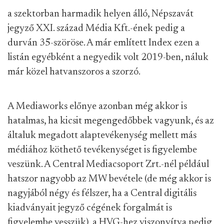
a szektorban harmadik helyen álló, Népszavát
jegyző XXI. század Média Kft.-ének pedig a
durván 35-szöröse. A már említett Index ezen a
listán egyébként a negyedik volt 2019-ben, náluk
már közel hatvanszoros a szorzó.
A Mediaworks előnye azonban még akkor is
hatalmas, ha kicsit megengedőbbek vagyunk, és az
általuk megadott alaptevékenység mellett más
médiához köthető tevékenységet is figyelembe
veszünk. A Central Mediacsoport Zrt.-nél például
hatszor nagyobb az MW bevétele (de még akkor is
nagyjából négy és félszer, ha a Central digitális
kiadványait jegyző cégének forgalmát is
figyelembe vesszük), a HVG-hez viszonyítva pedig