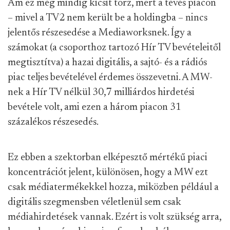
Ám ez még mindig kicsit torz, mert a tévés piacon
– mivel a TV2 nem került be a holdingba – nincs
jelentős részesedése a Mediaworksnek. Így a
számokat (a csoporthoz tartozó Hír TV bevételeitől
megtisztítva) a hazai digitális, a sajtó- és a rádiós
piac teljes bevételével érdemes összevetni. A MW-
nek a Hír TV nélkül 30,7 milliárdos hirdetési
bevétele volt, ami ezen a három piacon 31
százalékos részesedés.
Ez ebben a szektorban elképesztő mértékű piaci
koncentrációt jelent, különösen, hogy a MW ezt
csak médiatermékekkel hozza, miközben például a
digitális szegmensben véletlenül sem csak
médiahirdetések vannak. Ezért is volt szükség arra,