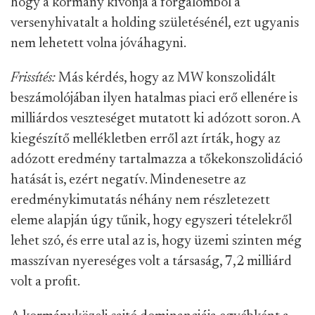
hogy a kormány kivonja a forgalomból a
versenyhivatalt a holding születésénél, ezt ugyanis
nem lehetett volna jóváhagyni.
Frissítés:
Más kérdés, hogy az MW konszolidált
beszámolójában ilyen hatalmas piaci erő ellenére is
milliárdos veszteséget mutatott ki adózott soron. A
kiegészítő mellékletben erről azt írták, hogy az
adózott eredmény tartalmazza a tőkekonszolidáció
hatását is, ezért negatív. Mindenesetre az
eredménykimutatás néhány nem részletezett
eleme alapján úgy tűnik, hogy egyszeri tételekről
lehet szó, és erre utal az is, hogy üzemi szinten még
masszívan nyereséges volt a társaság, 7,2 milliárd
volt a profit.