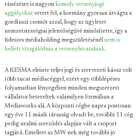
ránézésre is nagyon
komoly versenyjogi
aggályokat
vetett fel, a kormány gyorsan átvágta a
gordiuszi csomót azzal, hogy az ügyletet
nemzetstratégiai jelentőségűvé minősítette, így a
fideszes médiaholding megszületésénél
nem is
kellett vizsgálódnia a versenyhivatalnak
.
A KESMA eleinte teljes jogi és szervezeti káosz volt
több tucat médiacéggel, ezért egy többlépéses
folyamatban lényegében minden megszerzett
vállalatot betereltek valamilyen formában a
Mediaworks alá. A központi cégbe napra pontosan
egy éve 11 másik társaság olvadt be, további 11 cég
pedig uralmi szerződés alapján vált a csoport
tagjává. Emellett az MW-nek még további jó