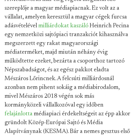
szereplője a magyar médiapiacnak. Ez volt az a
vállalat, amelyen keresztül a magyar cégek furcsa
adásvételével
milliárdokat kaszáló
Heinrich Pecina
egy nemzetközi sajtópiaci tranzakciót kihasználva
megszerzett egy rakat magyarországi
médiaterméket, majd miután néhány évig
működtette ezeket, bezárta a csoporthoz tartozó
Népszabadságot, és az egész pakkot eladta
Mészáros Lőrincnek. A felcsúti milliárdosnál
azonban nem pihent sokáig a médiabirodalom,
mivel Mészáros 2018 végén sok más
kormányközeli vállalkozóval egy időben
felajánlotta
médiapiaci érdekeltségeit az épp akkor
gründolt Közép-Európai Sajtó és Média
Alapítványnak (KESMA). Bár a nemes gesztus első