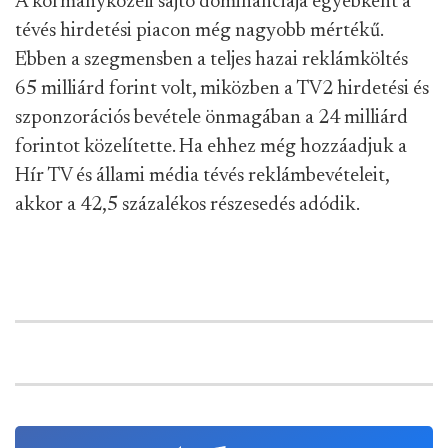
A kormányközeli sajtó dominanciája egyébként a
tévés hirdetési piacon még nagyobb mértékű.
Ebben a szegmensben a teljes hazai reklámköltés
65 milliárd forint volt, miközben a TV2 hirdetési és
szponzorációs bevétele önmagában a 24 milliárd
forintot közelítette. Ha ehhez még hozzáadjuk a
Hír TV és állami média tévés reklámbevételeit,
akkor a 42,5 százalékos részesedés adódik.