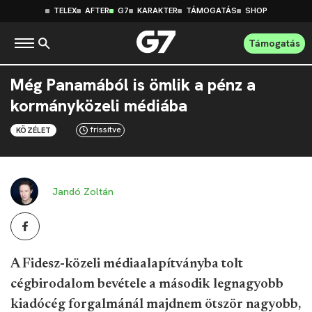
TELEX
AFTER
G7
KARAKTER
TÁMOGATÁS
SHOP
Támogatás
Még Panamából is ömlik a pénz a
kormányközeli médiába
frissítve
KÖZÉLET
Jandó Zoltán
A Fidesz-közeli médiaalapítványba tolt
cégbirodalom bevétele a második legnagyobb
kiadócég forgalmánál majdnem ötször nagyobb,