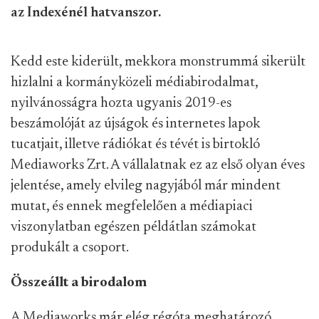
az Indexénél hatvanszor.
Kedd este kiderült, mekkora monstrummá sikerült
hizlalni a kormányközeli médiabirodalmat,
nyilvánosságra hozta ugyanis 2019-es
beszámolóját az újságok és internetes lapok
tucatjait, illetve rádiókat és tévét is birtokló
Mediaworks Zrt. A vállalatnak ez az első olyan éves
jelentése, amely elvileg nagyjából már mindent
mutat, és ennek megfelelően a médiapiaci
viszonylatban egészen példátlan számokat
produkált a csoport.
Összeállt a birodalom
A Mediaworks már elég régóta meghatározó