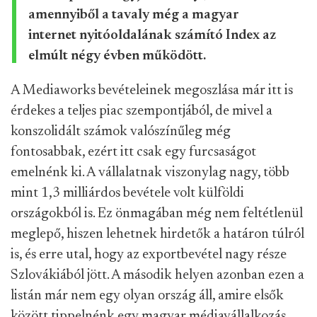
amennyiből a tavaly még a magyar
internet nyitóoldalának számító Index az
elmúlt négy évben működött.
A Mediaworks bevételeinek megoszlása már itt is
érdekes a teljes piac szempontjából, de mivel a
konszolidált számok valószínűleg még
fontosabbak, ezért itt csak egy furcsaságot
emelnénk ki. A vállalatnak viszonylag nagy, több
mint 1,3 milliárdos bevétele volt külföldi
országokból is. Ez önmagában még nem feltétlenül
meglepő, hiszen lehetnek hirdetők a határon túlról
is, és erre utal, hogy az exportbevétel nagy része
Szlovákiából jött. A második helyen azonban ezen a
listán már nem egy olyan ország áll, amire elsők
között tippelnénk egy magyar médiavállalkozás