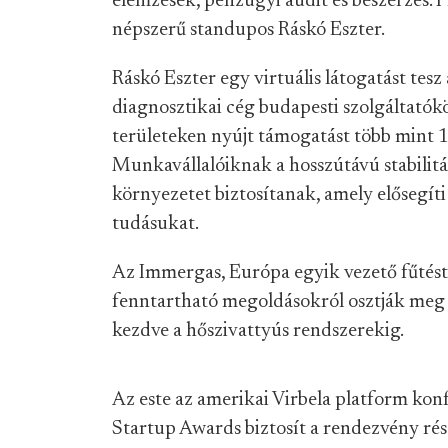
elemzések, pénzügyi audit és beszerzés.
népszerű standupos Ráskó Eszter.
Ráskó Eszter egy virtuális látogatást tesz 
diagnosztikai cég budapesti szolgáltatók
területeken nyújt támogatást több mint 1
Munkavállalóiknak a hosszútávú stabilitá
környezetet biztosítanak, amely elősegíti
tudásukat.
Az Immergas, Európa egyik vezető fűtést
fenntartható megoldásokról osztják meg
kezdve a hőszivattyús rendszerekig.
Az este az amerikai Virbela platform kon
Startup Awards biztosít a rendezvény ré