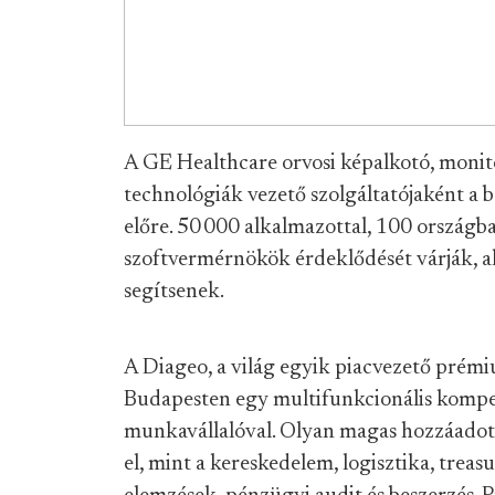
A GE Healthcare orvosi képalkotó, monito
technológiák vezető szolgáltatójaként a b
előre. 50 000 alkalmazottal, 100 országba
szoftvermérnökök érdeklődését várják, 
segítsenek.
A Diageo, a világ egyik piacvezető prémi
Budapesten egy multifunkcionális komp
munkavállalóval. Olyan magas hozzáadott é
el, mint a kereskedelem, logisztika, treasu