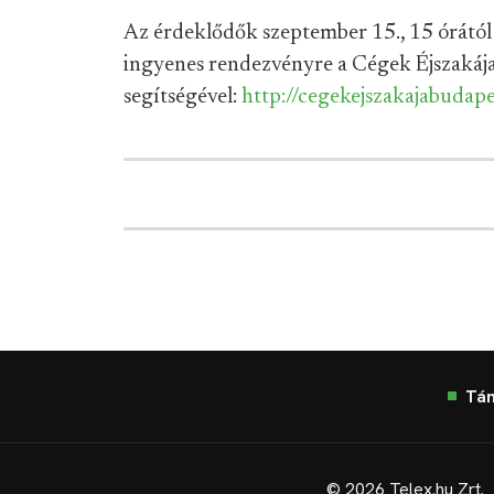
Az érdeklődők szeptember 15., 15 órától
ingyenes rendezvényre a Cégek Éjszakáj
segítségével:
http://cegekejszakajabudap
Tá
© 2026 Telex.hu Zrt.