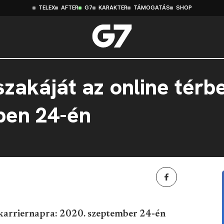
TELEX
AFTER
G7
KARAKTER
TÁMOGATÁS
SHOP
szakáját az online térb
ben 24-én
 karriernapra: 2020. szeptember 24-én