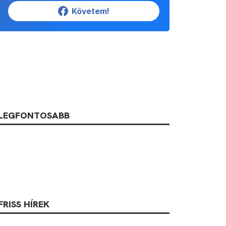
Követem!
LEGFONTOSABB
FRISS HÍREK