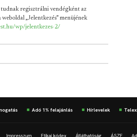
 tudnak regisztrálni vendégként az
a weboldal „Jelentkezés” menüjének
est.hu/wp/jelentkezes-2/
mogatás
Adó 1% felajánlás
Hírlevelek
Telex
Impresszum
Etikai kódex
Átláthatóság
ÁSZF
Ad