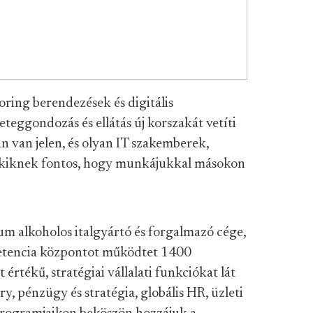
ring berendezések és digitális
eteggondozás és ellátás új korszakát vetíti
n van jelen, és olyan IT szakemberek,
akiknek fontos, hogy munkájukkal másokon
um alkoholos italgyártó és forgalmazó cége,
etencia központot működtet 1400
rtékű, stratégiai vállalati funkciókat lát
ry, pénzügy és stratégia, globális HR, üzleti