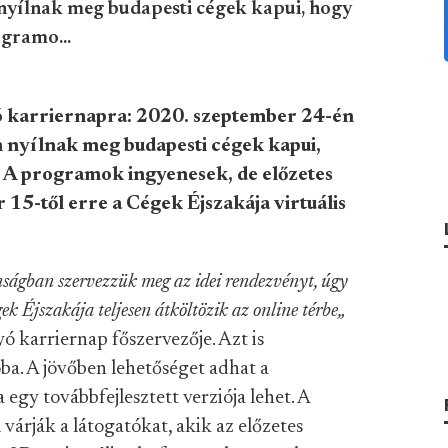
n nyílnak meg budapesti cégek kapui, hogy
ogramo...
ó karriernapra: 2020. szeptember 24-én
an nyílnak meg budapesti cégek kapui,
. A programok ingyenesek, de előzetes
 15-től erre a Cégek Éjszakája virtuális
ságban szervezzük meg az idei rendezvényt, úgy
ek Éjszakája teljesen átköltözik az online térbe„
 karriernap főszervezője. Azt is
óba. A jövőben lehetőséget adhat a
y továbbfejlesztett verziója lehet. A
árják a látogatókat, akik az előzetes