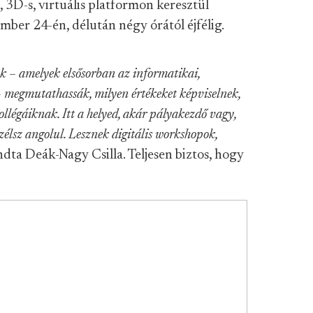
tt, 3D-s, virtuális platformon keresztül
ber 24-én, délután négy órától éjfélig.
ok – amelyek elsősorban az informatikai,
 – megmutathassák, milyen értékeket képviselnek,
llégáiknak. Itt a helyed, akár pályakezdő vagy,
zélsz angolul. Lesznek digitális workshopok,
ta Deák-Nagy Csilla. Teljesen biztos, hogy