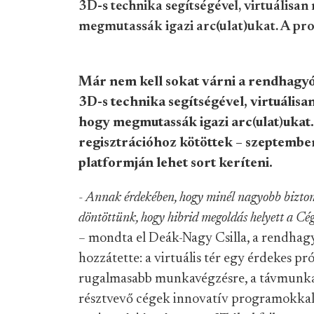
3D-s technika segítségével, virtuálisa
megmutassák igazi arc(ulat)ukat. A pr
Már nem kell sokat várni a rendhagy
3D-s technika segítségével, virtuális
hogy megmutassák igazi arc(ulat)ukat
regisztrációhoz kötöttek – szeptember
platformján lehet sort keríteni.
- Annak érdekében, hogy minél nagyobb bizton
döntöttünk, hogy hibrid megoldás helyett a Cég
–
mondta el Deák-Nagy Csilla, a rendhagyó
hozzátette: a virtuális tér egy érdekes pr
rugalmasabb munkavégzésre, a távmunka eg
résztvevő cégek innovatív programokkal v