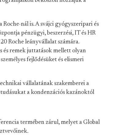
 Programjaikon beköszön hozzájuk a
a Roche-nál is. A svájci gyógyszeripari és
özpontja pénzügyi, beszerzési, IT és HR
20 Roche leányvállalat számára.
s és remek juttatások mellett olyan
 személyes fejlődésüket és elismeri
echnikai vállalatának szakemberei a
 tudásukat a kondenzációs kazánoktól
ferencia termében zárul, melyet a Global
sztvevőinek.