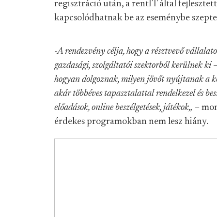
regisztráció után, a rentIT által fejleszte
kapcsolódhatnak be az eseménybe szeptem
-
A rendezvény célja, hogy a résztvevő vállalat
gazdasági, szolgáltatói szektorból kerülnek ki
hogyan dolgoznak, milyen jövőt nyújtanak a ko
akár többéves tapasztalattal rendelkezel és bes
előadások, online beszélgetések, játékok„
– mond
érdekes programokban nem lesz hiány.