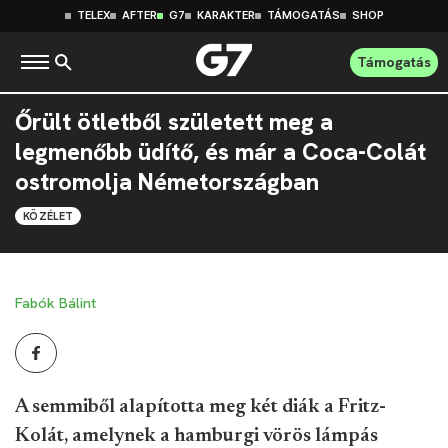
TELEX
AFTER
G7
KARAKTER
TÁMOGATÁS
SHOP
Támogatás
Őrült ötletből született meg a
legmenőbb üdítő, és már a Coca-Colát
ostromolja Németországban
KÖZÉLET
Fabók Bálint
A semmiből alapította meg két diák a Fritz-
Kolát, amelynek a hamburgi vörös lámpás