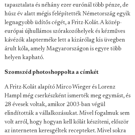
tapasztalata és néhány ezer eurónál több pénze, de
húsz év alatt mégis felépítették Németország egyik
legnagyobb üdítős cégét, a Fritz-Kolát. A közép-
európai újhullámos szórakozóhelyek és kézműves
kávézók alapterméke lett a kizárólag kis üvegben
árult kóla, amely Magyarországon is egyre több
helyen kapható.
Szomszéd photoshoppolta a címkét
A Fritz-Kolát alapító Mirco Wieger és Lorenz
Hampl még cserkészként ismerték meg egymást, és
28 évesek voltak, amikor 2003-ban végül
elindították a vállalkozásukat. Mivel fogalmuk sem
volt arról, hogy hogyan kell kólát készíteni, először
az interneten keresgéltek recepteket. Mivel sokra