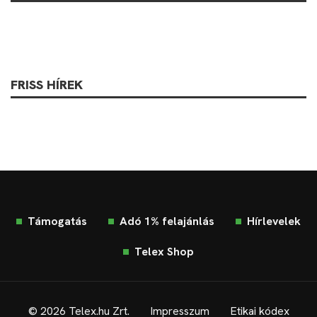
FRISS HÍREK
Támogatás
Adó 1% felajánlás
Hírlevelek
Telex Shop
© 2026 Telex.hu Zrt.
Impresszum
Etikai kódex