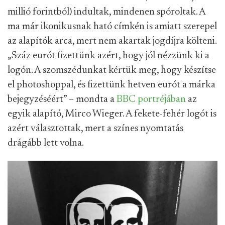
millió forintból) indultak, mindenen spóroltak. A
ma már ikonikusnak ható címkén is amiatt szerepel
az alapítók arca, mert nem akartak jogdíjra költeni.
„Száz eurót fizettünk azért, hogy jól nézzünk ki a
logón. A szomszédunkat kértük meg, hogy készítse
el photoshoppal, és fizettünk hetven eurót a márka
bejegyzéséért” – mondta a
BBC portréjában
az
egyik alapító, Mirco Wieger. A fekete-fehér logót is
azért választottak, mert a színes nyomtatás
drágább lett volna.