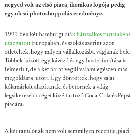
negyed volt az első piaca, ikonikus logója pedig
egy olcsó photoshoppolás eredménye.
1999-ben két hamburgi diák
hátizsákos turistaként
utazgatott
Európában, és szokás szerint azon
ötleteltek, hogy milyen vállalkozásba vágjanak bele.
Többek között egy kávézó és egy hostel indítása is
felmerült, de a két barát végül valami egészen más
megoldásra jutott. Úgy döntöttek, hogy saját
kólamárkát alapítanak, és betörnek a világ
legsikeresebb cégei közé tartozó Coca-Cola és Pepsi
piacára.
A két tanulónak nem volt semmilyen receptje, piaci