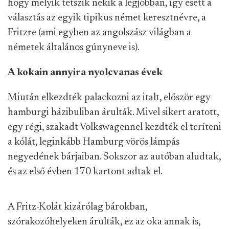
hogy melyik tetszik nekik a legjobban, így esett a
választás az egyik tipikus német keresztnévre, a
Fritzre (ami egyben az angolszász világban a
németek általános gúnyneve is).
A kokain annyira nyolcvanas évek
Miután elkezdték palackozni az italt, először egy
hamburgi házibuliban árulták. Mivel sikert aratott,
egy régi, szakadt Volkswagennel kezdték el teríteni
a kólát, leginkább Hamburg vörös lámpás
negyedének bárjaiban. Sokszor az autóban aludtak,
és az első évben 170 kartont adtak el.
A Fritz-Kolát kizárólag bárokban,
szórakozóhelyeken árulták, ez az oka annak is,