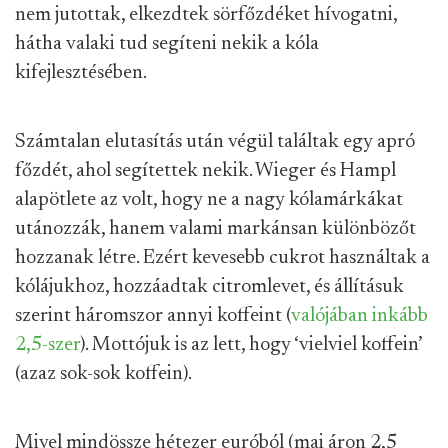
nem jutottak, elkezdtek sörfőzdéket hívogatni,
hátha valaki tud segíteni nekik a kóla
kifejlesztésében.
Számtalan elutasítás után végül találtak egy apró
főzdét, ahol segítettek nekik. Wieger és Hampl
alapötlete az volt, hogy ne a nagy kólamárkákat
utánozzák, hanem valami markánsan különbözőt
hozzanak létre. Ezért kevesebb cukrot használtak a
kólájukhoz, hozzáadtak citromlevet, és állításuk
szerint háromszor annyi koffeint (
valójában inkább
2,5-szer
). Mottójuk is az lett, hogy ‘vielviel koffein’
(azaz sok-sok koffein).
Mivel mindössze hétezer euróból (mai áron 2,5