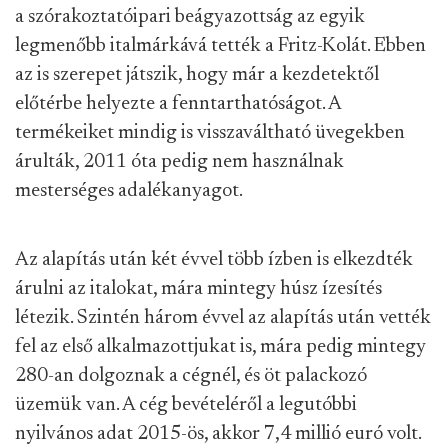
a szórakoztatóipari beágyazottság az egyik
legmenőbb italmárkává tették a Fritz-Kolát. Ebben
az is szerepet játszik, hogy már a kezdetektől
előtérbe helyezte a fenntarthatóságot. A
termékeiket mindig is visszaváltható üvegekben
árulták, 2011 óta pedig nem használnak
mesterséges adalékanyagot.
Az alapítás után két évvel több ízben is elkezdték
árulni az italokat, mára mintegy húsz ízesítés
létezik. Szintén három évvel az alapítás után vették
fel az első alkalmazottjukat is, mára pedig mintegy
280-an dolgoznak a cégnél, és öt palackozó
üzemük van. A cég bevételéről a legutóbbi
nyilvános adat 2015-ös, akkor 7,4 millió euró volt.