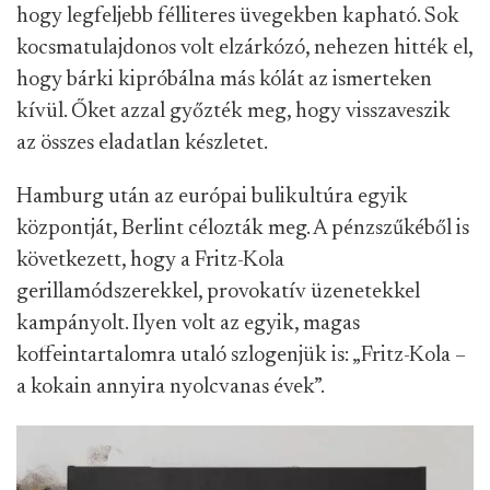
hogy legfeljebb félliteres üvegekben kapható. Sok
kocsmatulajdonos volt elzárkózó, nehezen hitték el,
hogy bárki kipróbálna más kólát az ismerteken
kívül. Őket azzal győzték meg, hogy visszaveszik
az összes eladatlan készletet.
Hamburg után az európai bulikultúra egyik
központját, Berlint célozták meg. A pénzszűkéből is
következett, hogy a Fritz-Kola
gerillamódszerekkel, provokatív üzenetekkel
kampányolt. Ilyen volt az egyik, magas
koffeintartalomra utaló szlogenjük is: „Fritz-Kola –
a kokain annyira nyolcvanas évek”.