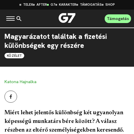
TELEX
AFTER
G7
KARAKTER
TÁMOGATÁS
SHOP
Támogatás
Magyarázatot találtak a fizetési
különbségek egy részére
KÖZÉLET
Katona Hajnalka
Miért lehet jelentős különbség két ugyanolyan
képességű munkatárs bére között? A válasz
részben az eltérő személyiségekben keresendő.