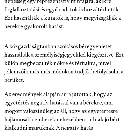
népesség egy reprezentatív mintájára, akikre
foglalkoztatási és egyéb adatok is hozzáférhetők.
Ezt használták a kutatók is, hogy megvizsgálják a
bérekre gyakorolt hatást.
A közgazdaságtanban szokásos béregyenletet
használták a személyiségjegyekkel kiegészítve. Ezt
külön megbecsülték nőkre és férfiakra, mivel
jellemzőik más-más módokon tudják befolyásolni a
bérüket.
Az eredmények alapján arra jutottak, hogy az
egyetértés negatív hatással van a bérekre, ami
mögött valószínűleg az áll, hogy az egyetértésre
hajlamosabb emberek nehezebben tudnak jó bért
kialkudni maguknak. A negatív hatás