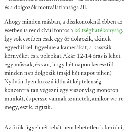
és a dolgozók motiválatlansága áll.
Ahogy minden másban, a diszkontoknál ebben az
esetben is rendkívül fontos a
költséghatékonyság
.
Így sok esetben csak egy őr dolgozik, akinek
egyedül kell figyelnie a kamerákat, a kasszák
környékét és a polcokat. Akár 12-14 órás is lehet
egy műszak, és van, hogy hét napon keresztül
minden nap dolgozik (majd hét napot pihen).
Nyilván ilyen hosszú időn át képtelenség
koncentráltan végezni egy viszonylag monoton
munkát, és persze vannak szünetek, amikor wc-re
megy, eszik, cigizik.
Az őrök figyelmét tehát nem lehetetlen kikerülni,