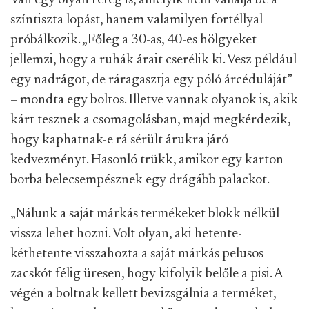
Van egy olyan réteg is, amelyik nem vállalja be a
színtiszta lopást, hanem valamilyen fortéllyal
próbálkozik. „Főleg a 30-as, 40-es hölgyeket
jellemzi, hogy a ruhák árait cserélik ki. Vesz például
egy nadrágot, de ráragasztja egy póló árcéduláját”
– mondta egy boltos. Illetve vannak olyanok is, akik
kárt tesznek a csomagolásban, majd megkérdezik,
hogy kaphatnak-e rá sérült árukra járó
kedvezményt. Hasonló trükk, amikor egy karton
borba belecsempésznek egy drágább palackot.
„Nálunk a saját márkás termékeket blokk nélkül
vissza lehet hozni. Volt olyan, aki hetente-
kéthetente visszahozta a saját márkás pelusos
zacskót félig üresen, hogy kifolyik belőle a pisi. A
végén a boltnak kellett bevizsgálnia a terméket,