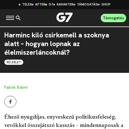
TELEX
AFTER
G7
KARAKTER
TÁMOGATÁS
SHOP
Támogatás
Harminc kiló csirkemell a szoknya
alatt – hogyan lopnak az
élelmiszerláncoknál?
KÖZÉLET
Fabók Bálint
Éhező nyugdíjas, enyveskezű politikusfeleség,
vevőkkel összejátszó kasszás – mindennaposak a