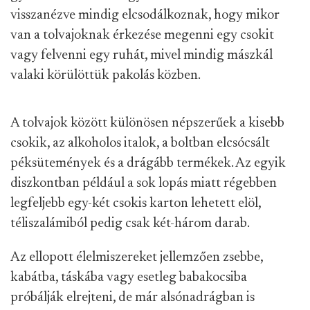
visszanézve mindig elcsodálkoznak, hogy mikor
van a tolvajoknak érkezése megenni egy csokit
vagy felvenni egy ruhát, mivel mindig mászkál
valaki körülöttük pakolás közben.
A tolvajok között különösen népszerűek a kisebb
csokik, az alkoholos italok, a boltban elcsócsált
péksütemények és a drágább termékek. Az egyik
diszkontban például a sok lopás miatt régebben
legfeljebb egy-két csokis karton lehetett elöl,
téliszalámiból pedig csak két-három darab.
Az ellopott élelmiszereket jellemzően zsebbe,
kabátba, táskába vagy esetleg babakocsiba
próbálják elrejteni, de már alsónadrágban is