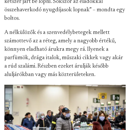
kétszer járt be lopni. Sokszor az eladókkal
összehaverkodó nyugdíjasok lopnak” – mondta egy
boltos.
A nélkülözők és a szenvedélybetegek mellett
számottevő az a réteg, amely a nagyobb értékű,
könnyen eladható árukra megy rá. Ilyenek a
parfümök, drága italok, műszaki cikkek vagy akár
a rúd szalámi. Részben ezeket árulják később
aluljárókban vagy más közterületeken.