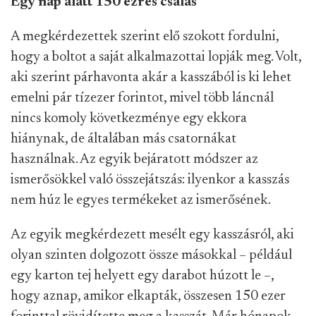
Egy nap alatt 150 ezres csalás
A megkérdezettek szerint elő szokott fordulni,
hogy a boltot a saját alkalmazottai lopják meg. Volt,
aki szerint párhavonta akár a kasszából is ki lehet
emelni pár tízezer forintot, mivel több láncnál
nincs komoly következménye egy ekkora
hiánynak, de általában más csatornákat
használnak. Az egyik bejáratott módszer az
ismerősökkel való összejátszás: ilyenkor a kasszás
nem húz le egyes termékeket az ismerősének.
Az egyik megkérdezett mesélt egy kasszásról, aki
olyan szinten dolgozott össze másokkal – például
egy karton tej helyett egy darabot húzott le –,
hogy aznap, amikor elkapták, összesen 150 ezer