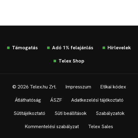
Támogatás
Adó 1% felajánlás
Hírlevelek
Telex Shop
© 2026 Telex.hu Zrt.
Impresszum
Etikai kódex
Átláthatóság
ÁSZF
Adatkezelési tájékoztató
Sütitájékoztató
Süti beállítások
Szabályzatok
Kommentelési szabályzat
Telex Sales