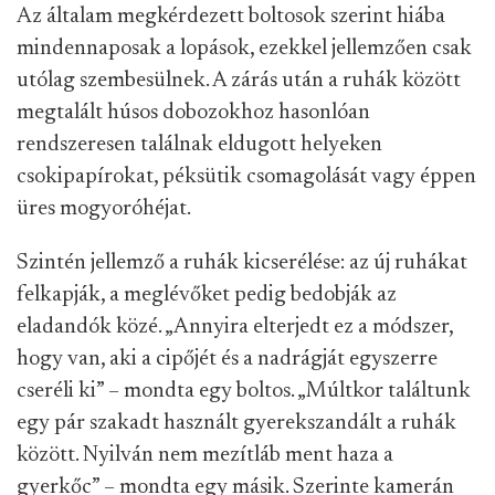
Az általam megkérdezett boltosok szerint hiába
mindennaposak a lopások, ezekkel jellemzően csak
utólag szembesülnek. A zárás után a ruhák között
megtalált húsos dobozokhoz hasonlóan
rendszeresen találnak eldugott helyeken
csokipapírokat, péksütik csomagolását vagy éppen
üres mogyoróhéjat.
Szintén jellemző a ruhák kicserélése: az új ruhákat
felkapják, a meglévőket pedig bedobják az
eladandók közé. „Annyira elterjedt ez a módszer,
hogy van, aki a cipőjét és a nadrágját egyszerre
cseréli ki” – mondta egy boltos. „Múltkor találtunk
egy pár szakadt használt gyerekszandált a ruhák
között. Nyilván nem mezítláb ment haza a
gyerkőc” – mondta egy másik. Szerinte kamerán