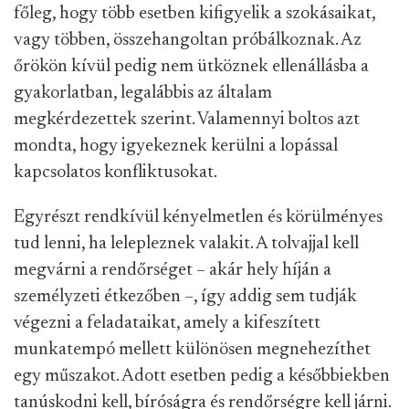
főleg, hogy több esetben kifigyelik a szokásaikat,
vagy többen, összehangoltan próbálkoznak. Az
őrökön kívül pedig nem ütköznek ellenállásba a
gyakorlatban, legalábbis az általam
megkérdezettek szerint. Valamennyi boltos azt
mondta, hogy igyekeznek kerülni a lopással
kapcsolatos konfliktusokat.
Egyrészt rendkívül kényelmetlen és körülményes
tud lenni, ha lelepleznek valakit. A tolvajjal kell
megvárni a rendőrséget – akár hely híján a
személyzeti étkezőben –, így addig sem tudják
végezni a feladataikat, amely a kifeszített
munkatempó mellett különösen megnehezíthet
egy műszakot. Adott esetben pedig a későbbiekben
tanúskodni kell, bíróságra és rendőrségre kell járni.