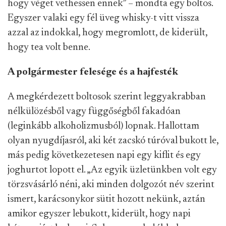
hogy véget vethessen ennek” – mondta egy boltos.
Egyszer valaki egy fél üveg whisky-t vitt vissza
azzal az indokkal, hogy megromlott, de kiderült,
hogy tea volt benne.
A polgármester felesége és a hajfesték
A megkérdezett boltosok szerint leggyakrabban
nélkülözésből vagy függőségből fakadóan
(leginkább alkoholizmusból) lopnak. Hallottam
olyan nyugdíjasról, aki két zacskó túróval bukott le,
más pedig következetesen napi egy kiflit és egy
joghurtot lopott el. „Az egyik üzletünkben volt egy
törzsvásárló néni, aki minden dolgozót név szerint
ismert, karácsonykor sütit hozott nekünk, aztán
amikor egyszer lebukott, kiderült, hogy napi