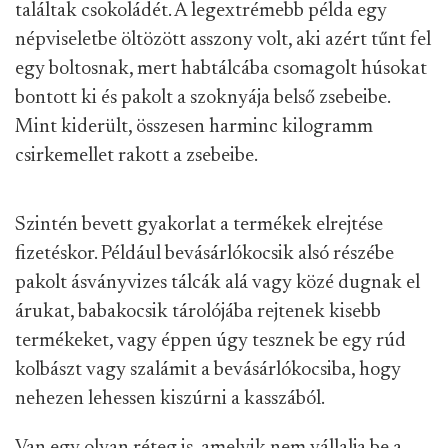
találtak csokoládét. A legextrémebb példa egy
népviseletbe öltözött asszony volt, aki azért tűnt fel
egy boltosnak, mert habtálcába csomagolt húsokat
bontott ki és pakolt a szoknyája belső zsebeibe.
Mint kiderült, összesen harminc kilogramm
csirkemellet rakott a zsebeibe.
Szintén bevett gyakorlat a termékek elrejtése
fizetéskor. Például bevásárlókocsik alsó részébe
pakolt ásványvizes tálcák alá vagy közé dugnak el
árukat, babakocsik tárolójába rejtenek kisebb
termékeket, vagy éppen úgy tesznek be egy rúd
kolbászt vagy szalámit a bevásárlókocsiba, hogy
nehezen lehessen kiszúrni a kasszából.