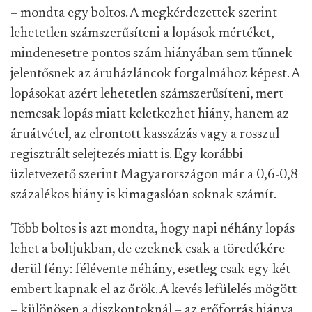
– mondta egy boltos. A megkérdezettek szerint
lehetetlen számszerűsíteni a lopások mértéket,
mindenesetre pontos szám hiányában sem tűnnek
jelentősnek az áruházláncok forgalmához képest. A
lopásokat azért lehetetlen számszerűsíteni, mert
nemcsak lopás miatt keletkezhet hiány, hanem az
áruátvétel, az elrontott kasszázás vagy a rosszul
regisztrált selejtezés miatt is. Egy korábbi
üzletvezető szerint Magyarországon már a 0,6-0,8
százalékos hiány is kimagaslóan soknak számít.
Több boltos is azt mondta, hogy napi néhány lopás
lehet a boltjukban, de ezeknek csak a töredékére
derül fény: félévente néhány, esetleg csak egy-két
embert kapnak el az őrök. A kevés lefülelés mögött
– különösen a diszkontoknál – az erőforrás hiánya