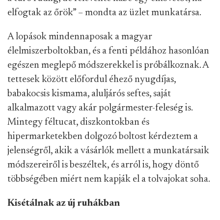
elfogtak az őrök” – mondta az üzlet munkatársa.
A lopások mindennaposak a magyar
élelmiszerboltokban, és a fenti példához hasonlóan
egészen meglepő módszerekkel is próbálkoznak. A
tettesek között előfordul éhező nyugdíjas,
babakocsis kismama, aluljárós seftes, saját
alkalmazott vagy akár polgármester-feleség is.
Mintegy féltucat, diszkontokban és
hipermarketekben dolgozó boltost kérdeztem a
jelenségről, akik a vásárlók mellett a munkatársaik
módszereiről is beszéltek, és arról is, hogy döntő
többségében miért nem kapják el a tolvajokat soha.
Kisétálnak az új ruhákban