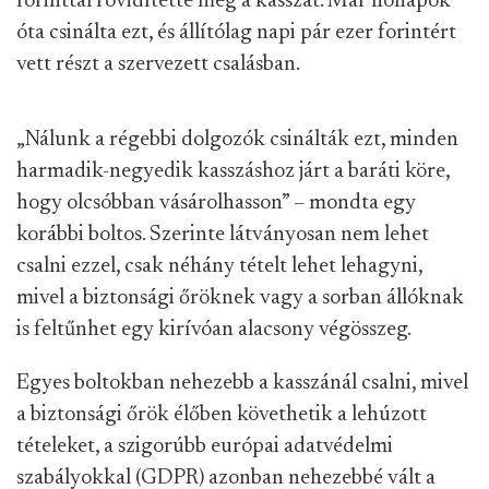
forinttal rövidítette meg a kasszát. Már hónapok
óta csinálta ezt, és állítólag napi pár ezer forintért
vett részt a szervezett csalásban.
„Nálunk a régebbi dolgozók csinálták ezt, minden
harmadik-negyedik kasszáshoz járt a baráti köre,
hogy olcsóbban vásárolhasson” – mondta egy
korábbi boltos. Szerinte látványosan nem lehet
csalni ezzel, csak néhány tételt lehet lehagyni,
mivel a biztonsági őröknek vagy a sorban állóknak
is feltűnhet egy kirívóan alacsony végösszeg.
Egyes boltokban nehezebb a kasszánál csalni, mivel
a biztonsági őrök élőben követhetik a lehúzott
tételeket, a szigorúbb európai adatvédelmi
szabályokkal (GDPR) azonban nehezebbé vált a