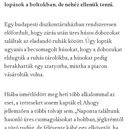
lopások a boltokban, de nehéz ellenük tenni.
Egy budapesti diszkontáruházban rendszeresen
előfordult, hogy zárás után üres húsos dobozokat
találtak az eladandó ruhák között. Úgy lopták
ugyanis a becsomagolt húsokat, hogy a dobozukat
eldugták a ruhás tárolókba, a húsokat pedig
berakhatták egy szatyorba, mintha a piacon
vásárolták volna.
Hiába ismétlődött meg heti több alkalommal az
eset, a tetteseket sosem kapták el. Ahogy
jellemzően a többi tolvajt sem. „Naponta találtunk
hasonló üres csomagolásokat a boltban, jégkrémtől
a túró rudiig, de félévente kábé egy elkövetőt, ha