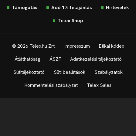
Támogatás
Adó 1% felajánlás
Hírlevelek
Telex Shop
© 2026 Telex.hu Zrt.
Impresszum
Etikai kódex
Átláthatóság
ÁSZF
Adatkezelési tájékoztató
Sütitájékoztató
Süti beállítások
Szabályzatok
Kommentelési szabályzat
Telex Sales