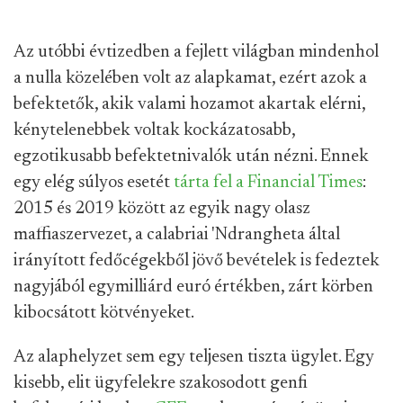
Az utóbbi évtizedben a fejlett világban mindenhol
a nulla közelében volt az alapkamat, ezért azok a
befektetők, akik valami hozamot akartak elérni,
kénytelenebbek voltak kockázatosabb,
egzotikusabb befektetnivalók után nézni. Ennek
egy elég súlyos esetét
tárta fel a Financial Times
:
2015 és 2019 között az egyik nagy olasz
maffiaszervezet, a calabriai 'Ndrangheta által
irányított fedőcégekből jövő bevételek is fedeztek
nagyjából egymilliárd euró értékben, zárt körben
kibocsátott kötvényeket.
Az alaphelyzet sem egy teljesen tiszta ügylet. Egy
kisebb, elit ügyfelekre szakosodott genfi