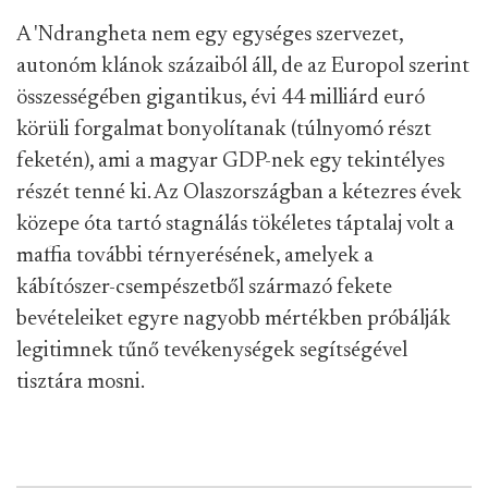
A 'Ndrangheta nem egy egységes szervezet,
autonóm klánok százaiból áll, de az Europol szerint
összességében gigantikus, évi 44 milliárd euró
körüli forgalmat bonyolítanak (túlnyomó részt
feketén), ami a magyar GDP-nek egy tekintélyes
részét tenné ki. Az Olaszországban a kétezres évek
közepe óta tartó stagnálás tökéletes táptalaj volt a
maffia további térnyerésének, amelyek a
kábítószer-csempészetből származó fekete
bevételeiket egyre nagyobb mértékben próbálják
legitimnek tűnő tevékenységek segítségével
tisztára mosni.