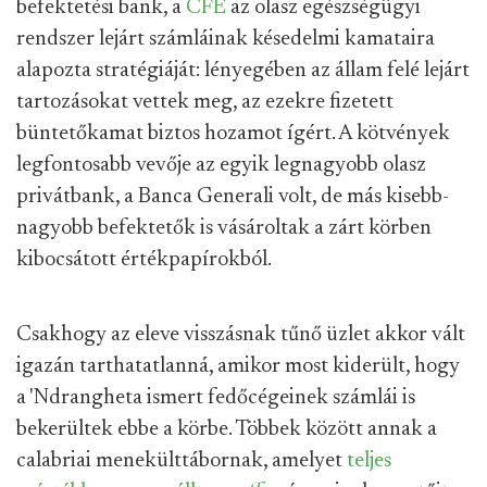
befektetési bank, a
CFE
az olasz egészségügyi
rendszer lejárt számláinak késedelmi kamataira
alapozta stratégiáját: lényegében az állam felé lejárt
tartozásokat vettek meg, az ezekre fizetett
büntetőkamat biztos hozamot ígért. A kötvények
legfontosabb vevője az egyik legnagyobb olasz
privátbank, a Banca Generali volt, de más kisebb-
nagyobb befektetők is vásároltak a zárt körben
kibocsátott értékpapírokból.
Csakhogy az eleve visszásnak tűnő üzlet akkor vált
igazán tarthatatlanná, amikor most kiderült, hogy
a 'Ndrangheta ismert fedőcégeinek számlái is
bekerültek ebbe a körbe. Többek között annak a
calabriai menekülttábornak, amelyet
teljes