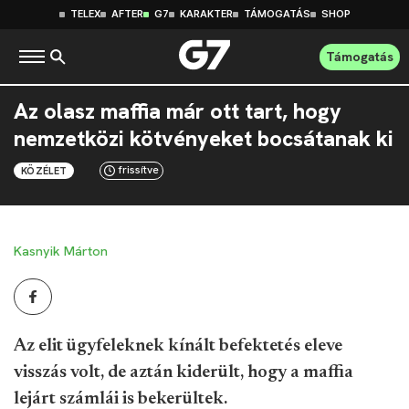
TELEX
AFTER
G7
KARAKTER
TÁMOGATÁS
SHOP
Támogatás
Az olasz maffia már ott tart, hogy
nemzetközi kötvényeket bocsátanak ki
frissítve
KÖZÉLET
Kasnyik Márton
Az elit ügyfeleknek kínált befektetés eleve
visszás volt, de aztán kiderült, hogy a maffia
lejárt számlái is bekerültek.