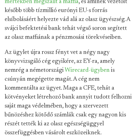
mértékben megszállt a maffia
, és aminek vezetőit
később több tízmillió eurónyi EU-s forrás
elsíbolásáért helyezte vád alá az olasz ügyészség. A
svájci befektetési bank tehát végső soron segített
az olasz maffiának a pénzmosási törekvéseiben.
Az ügylet újra rossz fényt vet a négy nagy
könyvvizsgáló cég egyikére, az EY-ra, amely
nemrég a németországi
Wirecard-ügyben
is
csúnyán megégette magát. A cég nem
kommentálta az ügyet. Maga a CFE, tehát a
kötvényeket létrehozó bank annyit tudott felhozni
saját maga védelmében, hogy a szervezett
bűnözéshez kötődő számlák csak egy nagyon kis
részét tették ki az olasz egészségüggyel
összefüggésben vásárolt eszközeiknek.