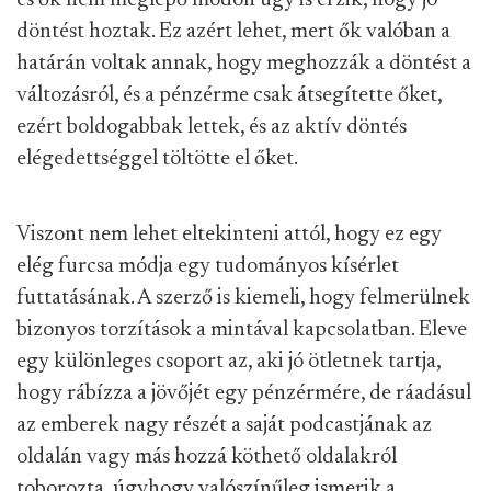
és ők nem meglepő módon úgy is érzik, hogy jó
döntést hoztak. Ez azért lehet, mert ők valóban a
határán voltak annak, hogy meghozzák a döntést a
változásról, és a pénzérme csak átsegítette őket,
ezért boldogabbak lettek, és az aktív döntés
elégedettséggel töltötte el őket.
Viszont nem lehet eltekinteni attól, hogy ez egy
elég furcsa módja egy tudományos kísérlet
futtatásának. A szerző is kiemeli, hogy felmerülnek
bizonyos torzítások a mintával kapcsolatban. Eleve
egy különleges csoport az, aki jó ötletnek tartja,
hogy rábízza a jövőjét egy pénzérmére, de ráadásul
az emberek nagy részét a saját podcastjának az
oldalán vagy más hozzá köthető oldalakról
toborozta, úgyhogy valószínűleg ismerik a