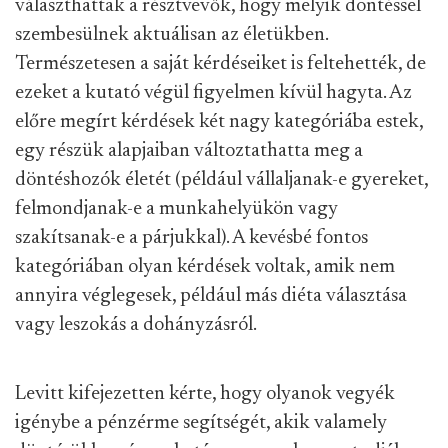
választhattak a résztvevők, hogy melyik döntéssel
szembesülnek aktuálisan az életükben.
Természetesen a saját kérdéseiket is feltehették, de
ezeket a kutató végül figyelmen kívül hagyta. Az
előre megírt kérdések két nagy kategóriába estek,
egy részük alapjaiban változtathatta meg a
döntéshozók életét (például vállaljanak-e gyereket,
felmondjanak-e a munkahelyükön vagy
szakítsanak-e a párjukkal). A kevésbé fontos
kategóriában olyan kérdések voltak, amik nem
annyira véglegesek, például más diéta választása
vagy leszokás a dohányzásról.
Levitt kifejezetten kérte, hogy olyanok vegyék
igénybe a pénzérme segítségét, akik valamely