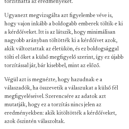
torzíthatta az eredményeket.
Ugyanezt megvizsgálta azt figyelembe véve is,
hogy vajon inkább a boldogabb emberek töltik-e ki
a kérdőíveket. Itt is az látszik, hogy minimálisan
nagyobb arányban töltötték ki a kérdőívet azok,
akik változtattak az életükön, és ez boldogsággal
tölti el őket a külső megfigyelő szerint, így ez újabb
torzítással jár, bár kisebbel, mint az előző.
Végül azt is megnézte, hogy hazudnak-e a
válaszadók, ha összevetik a válaszukat a külső fél
megfigyeléseivel. Szerencsére az adatok azt
mutatják, hogy ez a torzítás nincs jelen az
eredményekben: akik kitöltötték a kérdőíveket,
azok őszintén válaszoltak.