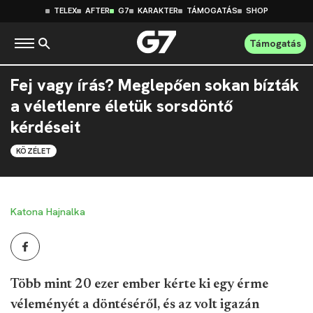
TELEX
AFTER
G7
KARAKTER
TÁMOGATÁS
SHOP
Támogatás
Fej vagy írás? Meglepően sokan bízták
a véletlenre életük sorsdöntő
kérdéseit
KÖZÉLET
Katona Hajnalka
Több mint 20 ezer ember kérte ki egy érme
véleményét a döntéséről, és az volt igazán