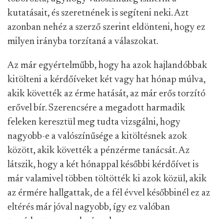
kutatásait, és szeretnének is segíteni neki. Azt
azonban nehéz a szerző szerint eldönteni, hogy ez
milyen irányba torzítaná a válaszokat.
Az már egyértelműbb, hogy ha azok hajlandóbbak
kitölteni a kérdőíveket két vagy hat hónap múlva,
akik követték az érme hatását, az már erős torzító
erővel bír. Szerencsére a megadott harmadik
feleken keresztül meg tudta vizsgálni, hogy
nagyobb-e a valószínűsége a kitöltésnek azok
között, akik követték a pénzérme tanácsát. Az
látszik, hogy a két hónappal későbbi kérdőívet is
már valamivel többen töltötték ki azok közül, akik
az érmére hallgattak, de a fél évvel későbbinél ez az
eltérés már jóval nagyobb, így ez valóban