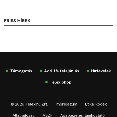
FRISS HÍREK
Támogatás
Adó 1% felajánlás
Hírlevelek
Telex Shop
© 2026 Telex.hu Zrt.
Impresszum
Etikai kódex
Átláthatóság
ÁSZF
Adatkezelési tájékoztató