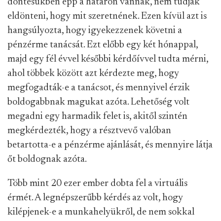
döntésükben épp a határon vannak, nem tudják
eldönteni, hogy mit szeretnének. Ezen kívül azt is
hangsúlyozta, hogy igyekezzenek követni a
pénzérme tanácsát. Ezt előbb egy két hónappal,
majd egy fél évvel későbbi kérdőívvel tudta mérni,
ahol többek között azt kérdezte meg, hogy
megfogadták-e a tanácsot, és mennyivel érzik
boldogabbnak magukat azóta. Lehetőség volt
megadni egy harmadik felet is, akitől szintén
megkérdezték, hogy a résztvevő valóban
betartotta-e a pénzérme ajánlását, és mennyire látja
őt boldognak azóta.
Több mint 20 ezer ember dobta fel a virtuális
érmét. A legnépszerűbb kérdés az volt, hogy
kilépjenek-e a munkahelyükről, de nem sokkal