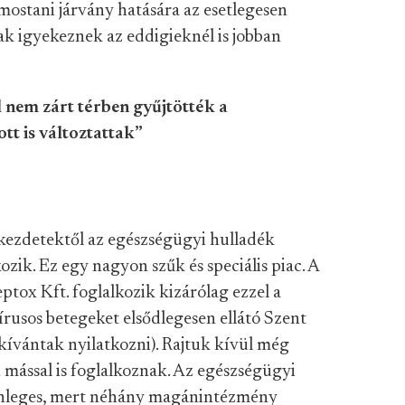
 mostani járvány hatására az esetlegesen
ak igyekeznek az eddigieknél is jobban
 nem zárt térben gyűjtötték a
tt is változtattak”
 kezdetektől az egészségügyi hulladék
kozik. Ez egy nagyon szűk és speciális piac. A
tox Kft. foglalkozik kizárólag ezzel a
usos betegeket elsődlegesen ellátó Szent
 kívántak nyilatkozni). Rajtuk kívül még
 mással is foglalkoznak. Az egészségügyi
lönleges, mert néhány magánintézmény