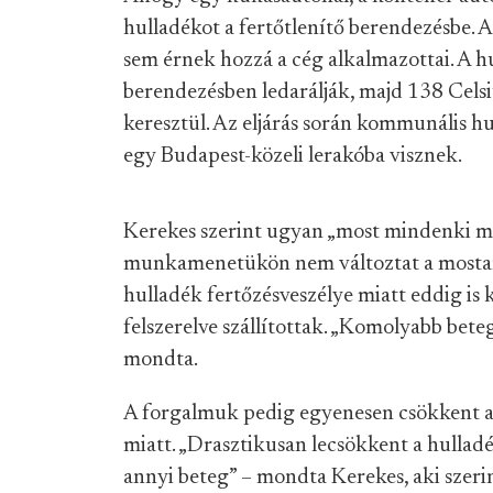
hulladékot a fertőtlenítő berendezésbe. 
sem érnek hozzá a cég alkalmazottai. A hu
berendezésben ledarálják, majd 138 Celsi
keresztül. Az eljárás során kommunális hu
egy Budapest-közeli lerakóba visznek.
Kerekes szerint ugyan „most mindenki meg
munkamenetükön nem változtat a mostani
hulladék fertőzésveszélye miatt eddig is 
felszerelve szállítottak. „Komolyabb bete
mondta.
A forgalmuk pedig egyenesen csökkent a
miatt. „Drasztikusan lecsökkent a hullad
annyi beteg” – mondta Kerekes, aki szerin