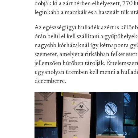
dobják ki a zárt térben elhelyezett, 770 l
leginkább a macskák és a használt tűk ut
Az egészségügyi hulladék azért is különbö
órán belül el kell szállítani a gyűjtőhelye
nagyobb kórházaknál így kétnaponta gyűjt
szemetet, amelyet a ritkábban felkerese
jellemzően hűtőben tárolják. Értelemszer
ugyanolyan ütemben kell menni a hulladé
decemberre.