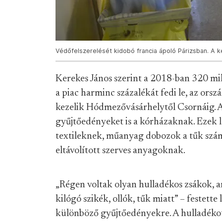
Védőfelszerelését kidobó francia ápoló Párizsban. A ké
Kerekes János szerint a 2018-ban 320 mil
a piac harminc százalékát fedi le, az ors
kezelik Hódmezővásárhelytől Csornáig. A s
gyűjtőedényeket is a kórházaknak. Ezek 
textileknek, műanyag dobozok a tűk szám
eltávolított szerves anyagoknak.
„Régen voltak olyan hulladékos zsákok, a
kilógó szikék, ollók, tűk miatt” – festett
különböző gyűjtőedényekre. A hulladékot 