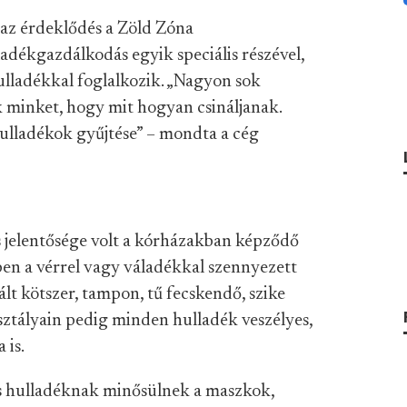
az érdeklődés a Zöld Zóna
adékgazdálkodás egyik speciális részével,
ulladékkal foglalkozik. „Nagyon sok
 minket, hogy mit hogyan csináljanak.
hulladékok gyűjtése” – mondta a cég
s jelentősége volt a kórházakban képződő
en a vérrel vagy váladékkal szennyezett
lt kötszer, tampon, tű fecskendő, szike
ztályain pedig minden hulladék veszélyes,
 is.
es hulladéknak minősülnek a maszkok,