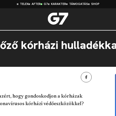
TELEX
AFTER
G7
KARAKTER
TÁMOGATÁS
SHOP
tőző kórházi hulladékka
s azért, hogy gondoskodjon a kórházak
oronavírusos kórházi védőeszközökkel?