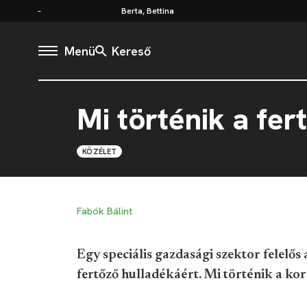
Berta, Bettina
Menü
Kereső
Mi történik a fer
KÖZÉLET
Fabók Bálint
Egy speciális gazdasági szektor felelő
fertőző hulladékáért. Mi történik a k