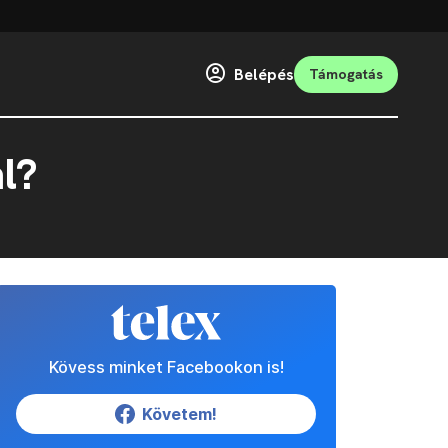
Belépés
Támogatás
l?
Kövess minket Facebookon is!
Követem!