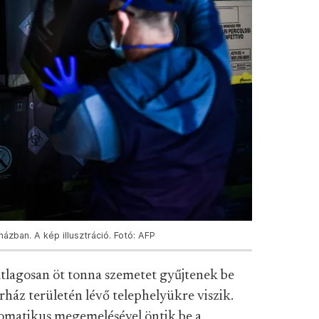
ázban. A kép illusztráció. Fotó: AFP
 átlagosan öt tonna szemetet gyűjtenek be
ház területén lévő telephelyükre viszik.
omatikus megemelésével öntik be a