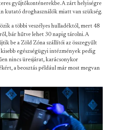
iteres gyűjtőkonténerekbe. A zárt helyiségre
án kutató droghasználók miatt van szükség.
zik a többi veszélyes hulladéktól, mert 48
kről, bár hűtve lehet 30 napig tárolni. A
ik be a Zöld Zóna szállítói az összegyűlt
tt kisebb egészségügyi intézmények pedig
űen nincs üresjárat, karácsonykor
kért, a beosztás például már most megvan