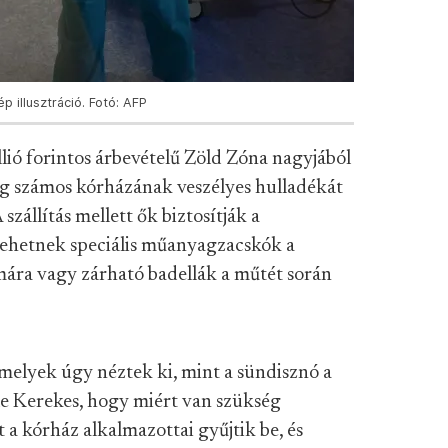
p illusztráció. Fotó: AFP
lió forintos árbevételű Zöld Zóna nagyjából
zág számos kórházának veszélyes hulladékát
zállítás mellett ők biztosítják a
lehetnek speciális műanyagzacskók a
ára vagy zárható badellák a műtét során
melyek úgy néztek ki, mint a sündisznó a
e le Kerekes, hogy miért van szükség
a kórház alkalmazottai gyűjtik be, és