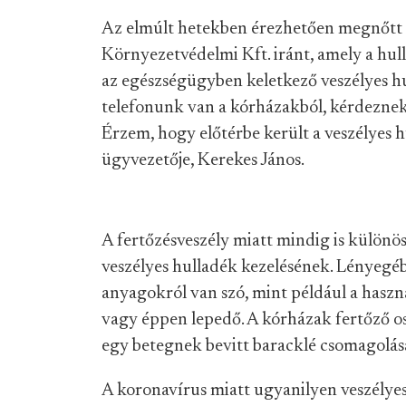
Az elmúlt hetekben érezhetően megnőtt 
Környezetvédelmi Kft. iránt, amely a hull
az egészségügyben keletkező veszélyes h
telefonunk van a kórházakból, kérdeznek
Érzem, hogy előtérbe került a veszélyes 
ügyvezetője, Kerekes János.
A fertőzésveszély miatt mindig is különö
veszélyes hulladék kezelésének. Lényegéb
anyagokról van szó, mint például a haszná
vagy éppen lepedő. A kórházak fertőző os
egy betegnek bevitt baracklé csomagolása
A koronavírus miatt ugyanilyen veszély