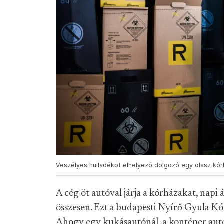
Veszélyes hulladékot elhelyező dolgozó egy olasz kórh
A cég öt autóval járja a kórházakat, napi
összesen. Ezt a budapesti Nyírő Gyula Kór
Ahogy egy kukásautónál, a konténer aut