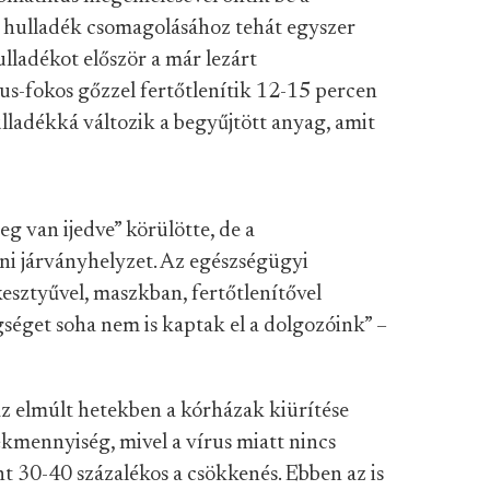
A hulladék csomagolásához tehát egyszer
lladékot először a már lezárt
us-fokos gőzzel fertőtlenítik 12-15 percen
lladékká változik a begyűjtött anyag, amit
 van ijedve” körülötte, de a
 járványhelyzet. Az egészségügyi
kesztyűvel, maszkban, fertőtlenítővel
gséget soha nem is kaptak el a dolgozóink” –
z elmúlt hetekben a kórházak kiürítése
ékmennyiség, mivel a vírus miatt nincs
t 30-40 százalékos a csökkenés. Ebben az is