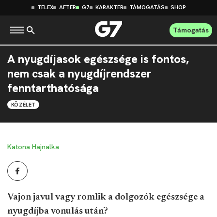
TELEX
AFTER
G7
KARAKTER
TÁMOGATÁS
SHOP
Támogatás
A nyugdíjasok egészsége is fontos,
nem csak a nyugdíjrendszer
fenntarthatósága
KÖZÉLET
Katona Hajnalka
Vajon javul vagy romlik a dolgozók egészsége a
nyugdíjba vonulás után?