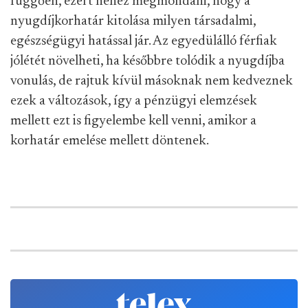
függően, ezért nehéz megmondani, hogy a
nyugdíjkorhatár kitolása milyen társadalmi,
egészségügyi hatással jár. Az egyedülálló férfiak
jólétét növelheti, ha későbbre tolódik a nyugdíjba
vonulás, de rajtuk kívül másoknak nem kedveznek
ezek a változások, így a pénzügyi elemzések
mellett ezt is figyelembe kell venni, amikor a
korhatár emelése mellett döntenek.