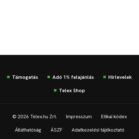
Támogatás
Adó 1% felajánlás
Hírlevelek
Telex Shop
© 2026 Telex.hu Zrt.
Impresszum
Etikai kódex
Átláthatóság
ÁSZF
Adatkezelési tájékoztató