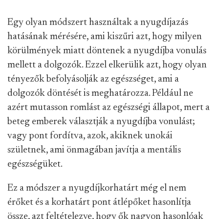
Egy olyan módszert használtak a nyugdíjazás
hatásának mérésére, ami kiszűri azt, hogy milyen
körülmények miatt döntenek a nyugdíjba vonulás
mellett a dolgozók. Ezzel elkerülik azt, hogy olyan
tényezők befolyásolják az egészséget, ami a
dolgozók döntését is meghatározza. Például ne
azért mutasson romlást az egészségi állapot, mert a
beteg emberek választják a nyugdíjba vonulást;
vagy pont fordítva, azok, akiknek unokái
születnek, ami önmagában javítja a mentális
egészségüket.
Ez a módszer a nyugdíjkorhatárt még el nem
érőket és a korhatárt pont átlépőket hasonlítja
össze, azt feltételezve, hogy ők nagyon hasonlóak