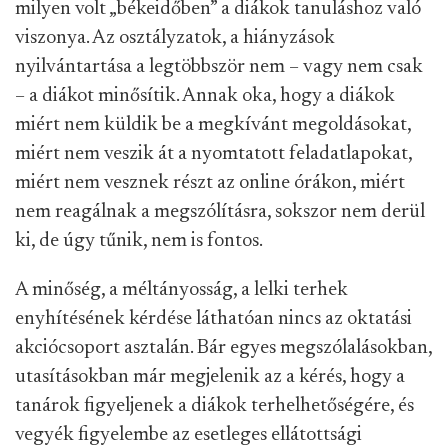
milyen volt „békeidőben” a diákok tanuláshoz való
viszonya. Az osztályzatok, a hiányzások
nyilvántartása a legtöbbször nem – vagy nem csak
– a diákot minősítik. Annak oka, hogy a diákok
miért nem küldik be a megkívánt megoldásokat,
miért nem veszik át a nyomtatott feladatlapokat,
miért nem vesznek részt az online órákon, miért
nem reagálnak a megszólításra, sokszor nem derül
ki, de úgy tűnik, nem is fontos.
A minőség, a méltányosság, a lelki terhek
enyhítésének kérdése láthatóan nincs az oktatási
akciócsoport asztalán. Bár egyes megszólalásokban,
utasításokban már megjelenik az a kérés, hogy a
tanárok figyeljenek a diákok terhelhetőségére, és
vegyék figyelembe az esetleges ellátottsági