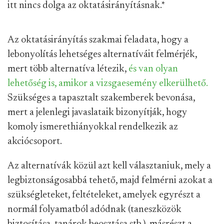
itt nincs dolga az oktatásirányításnak.
*
Az oktatásirányítás szakmai feladata, hogy a
lebonyolítás lehetséges alternatíváit felmérjék,
mert több alternatíva létezik,
és van olyan
lehetőség is, amikor a vizsgaesemény elkerülhető.
Szükséges a tapasztalt szakemberek bevonása,
mert a jelenlegi javaslataik bizonyítják, hogy
komoly ismerethiányokkal rendelkezik az
akciócsoport.
Az alternatívák közül azt kell választaniuk, mely a
legbiztonságosabbá tehető, majd felmérni azokat a
szükségleteket, feltételeket, amelyek egyrészt a
normál folyamatból adódnak (taneszközök
biztosítása, tanárok beosztása stb.), másrészt a