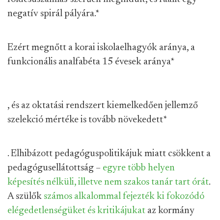
negatív spirál pályára.
*
Ezért megnőtt a korai iskolaelhagyók aránya, a
funkcionális analfabéta 15 évesek aránya
*
, és az oktatási rendszert kiemelkedően jellemző
szelekció mértéke is tovább növekedett
*
. Elhibázott pedagóguspolitikájuk miatt csökkent a
pedagógusellátottság –
egyre több helyen
képesítés nélküli, illetve nem szakos tanár tart órát
.
A szülők
számos alkalommal fejezték ki fokozódó
elégedetlenségüket és kritikájukat
az kormány