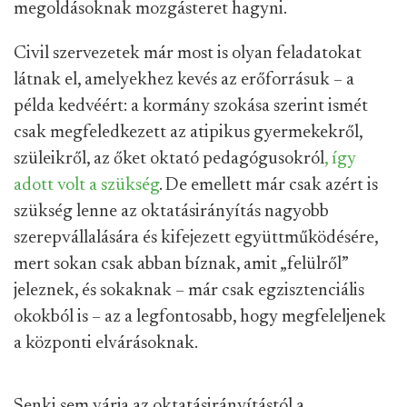
megoldásoknak mozgásteret hagyni.
Civil szervezetek már most is olyan feladatokat
látnak el, amelyekhez kevés az erőforrásuk – a
példa kedvéért: a kormány szokása szerint ismét
csak megfeledkezett az atipikus gyermekekről,
szüleikről, az őket oktató pedagógusokról
, így
adott volt a szükség
. De emellett már csak azért is
szükség lenne az oktatásirányítás nagyobb
szerepvállalására és kifejezett együttműködésére,
mert sokan csak abban bíznak, amit „felülről”
jeleznek, és sokaknak – már csak egzisztenciális
okokból is – az a legfontosabb, hogy megfeleljenek
a központi elvárásoknak.
Senki sem várja az oktatásirányítástól a