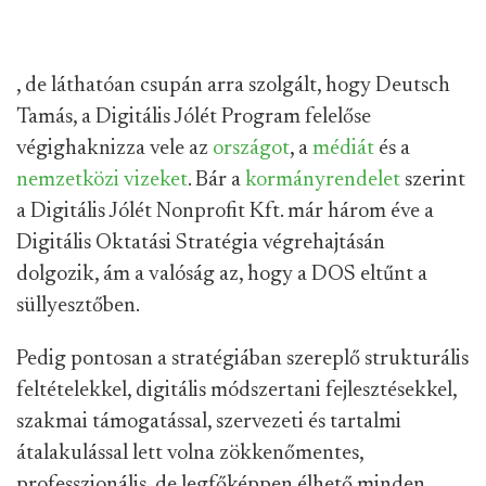
, de láthatóan csupán arra szolgált, hogy Deutsch
Tamás, a Digitális Jólét Program felelőse
végighaknizza vele az
országot
, a
médiát
és a
nemzetközi vizeket
. Bár a
kormányrendelet
szerint
a Digitális Jólét Nonprofit Kft. már három éve a
Digitális Oktatási Stratégia végrehajtásán
dolgozik, ám a valóság az, hogy a DOS eltűnt a
süllyesztőben.
Pedig pontosan a stratégiában szereplő strukturális
feltételekkel, digitális módszertani fejlesztésekkel,
szakmai támogatással, szervezeti és tartalmi
átalakulással lett volna zökkenőmentes,
professzionális, de legfőképpen élhető minden