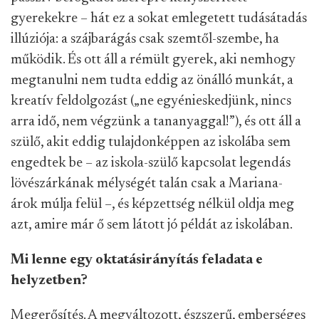
gyerekekre – hát ez a sokat emlegetett tudásátadás
illúziója: a szájbarágás csak szemtől-szembe, ha
működik. És ott áll a rémült gyerek, aki nemhogy
megtanulni nem tudta eddig az önálló munkát, a
kreatív feldolgozást („ne egyénieskedjünk, nincs
arra idő, nem végzünk a tananyaggal!”), és ott áll a
szülő, akit eddig tulajdonképpen az iskolába sem
engedtek be – az iskola-szülő kapcsolat legendás
lövészárkának mélységét talán csak a Mariana-
árok múlja felül –, és képzettség nélkül oldja meg
azt, amire már ő sem látott jó példát az iskolában.
Mi lenne egy oktatásirányítás feladata e
helyzetben?
Megerősítés. A megváltozott, észszerű, emberséges