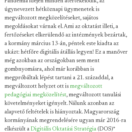
Pandémia idején minden átértékelődik, az
úgynevezett hétköznapi ügymenetek is
megváltozott megközelítéseket, sajátos
megoldásokat várnak el. Ami az oktatást illeti, a
fertőzéseket elkerülendő az intézmények bezártak,
a kormány március 13-án, péntek este kiadta az
ukázt: hétfőre digitális átállás legyen! Ez a manőver
még azokban az országokban sem ment
gombnyomásra, ahol már korábban is
megpróbáltak lépést tartani a 21. századdal, a
megváltozott helyzet ott is
megváltozott
pedagógiai megközelítést
, megváltozott tanulási
követelményeket igényelt. Nálunk azonban az
alapvető feltételek is hiányoztak. Magyarország
kormányának megrendelésére ugyan már 2016-ra
elkészült a
Digitális Oktatási Stratégia
(DOS)
*