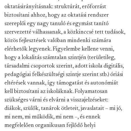
oktatásirányításnak: struktúrát, erőforrást
biztosítani ahhoz, hogy az oktatási rendszer
szereplői egy nagy tanuló és egymást tanító
szervezetté válhassanak, a közkinccsé tett tudások,
közös fejlesztések valóban mindenki számára
elérhetők legyenek. Figyelembe kellene venni,
hogy a lokalitás számtalan szintjén (területileg,
társadalmi csoportok szerint, adott iskola digitális,
pedagógiai felkészültségi szintje szerint stb.) óriási
eltérések vannak, így támogatást és autonómiát
kell biztosítani az iskoláknak. Folyamatosan
szükséges várni és elvárni a visszajelzéseket:
diákok, szülők, tanárok ötleteit, javaslatait – mi jó,
mi nem, mi működik, mi nem –, és ennek
megfelelően organikusan fejlődő helyi