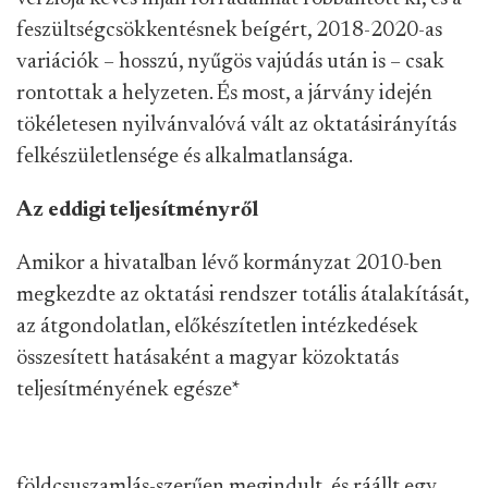
feszültségcsökkentésnek beígért, 2018-2020-as
variációk – hosszú, nyűgös vajúdás után is – csak
rontottak a helyzeten. És most, a járvány idején
tökéletesen nyilvánvalóvá vált az oktatásirányítás
felkészületlensége és alkalmatlansága.
Az eddigi teljesítményről
Amikor a hivatalban lévő kormányzat 2010-ben
megkezdte az oktatási rendszer totális átalakítását,
az átgondolatlan, előkészítetlen intézkedések
összesített hatásaként a magyar közoktatás
teljesítményének egésze
*
földcsuszamlás-szerűen megindult, és ráállt egy