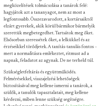
megközelítések tolmácsolása a tanárok felé:
hagyjátok azt a tananyagot, nem az most a
legfontosabb. Összezavarodott, a kortársaiktól
elzárt gyerekek, akik körül bármikor bármelyik
szerettük megbetegedhet. Tartsátok meg őket.
Elsősorban szeressétek őket, a lelkükkel és az
érzéseikkel törődjetek. A tanítás-tanulás fontos –
mert a normalitásra emlékeztet, ritmust ad a
napnak, feladatot az agynak. De ne terheld túl.
Szükségletfeltárás és együttműködés.
Felmérésekkel, visszajelzési lehetőségek
biztosításával meg kellene ismerni a tanárok, a
szülők, a tanulók tapasztalatait, meg kellene
kérdezni, miben lenne szükség segítségre.