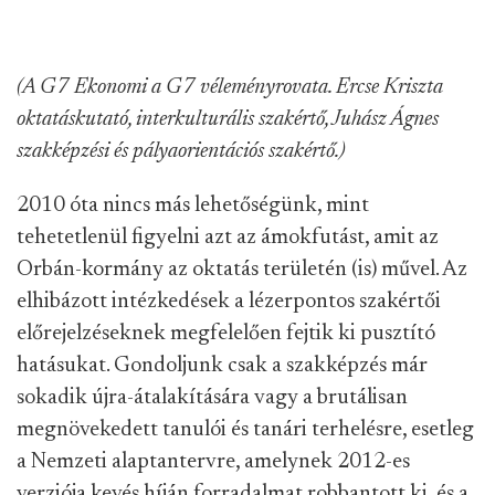
(A G7 Ekonomi a G7 véleményrovata. Ercse Kriszta
oktatáskutató, interkulturális szakértő, Juhász Ágnes
szakképzési és pályaorientációs szakértő.)
2010 óta nincs más lehetőségünk, mint
tehetetlenül figyelni azt az ámokfutást, amit az
Orbán-kormány az oktatás területén (is) művel. Az
elhibázott intézkedések a lézerpontos szakértői
előrejelzéseknek megfelelően fejtik ki pusztító
hatásukat. Gondoljunk csak a szakképzés már
sokadik újra-átalakítására vagy a brutálisan
megnövekedett tanulói és tanári terhelésre, esetleg
a Nemzeti alaptantervre, amelynek 2012-es
verziója kevés híján forradalmat robbantott ki, és a