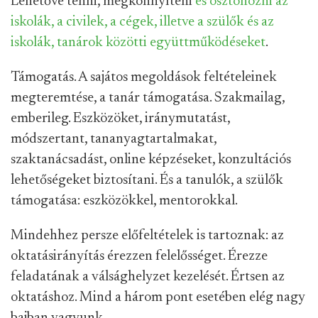
Lehetővé tenni, megkönnyíteni
és ösztönözni az
iskolák, a civilek, a cégek, illetve a szülők és az
iskolák, tanárok közötti együttműködéseket
.
Támogatás. A sajátos megoldások feltételeinek
megteremtése, a tanár támogatása. Szakmailag,
emberileg. Eszközöket, iránymutatást,
módszertant, tananyagtartalmakat,
szaktanácsadást, online képzéseket, konzultációs
lehetőségeket biztosítani. És a tanulók, a szülők
támogatása: eszközökkel, mentorokkal.
Mindehhez persze előfeltételek is tartoznak: az
oktatásirányítás érezzen felelősséget. Érezze
feladatának a válsághelyzet kezelését. Értsen az
oktatáshoz. Mind a három pont esetében elég nagy
bajban vagyunk.