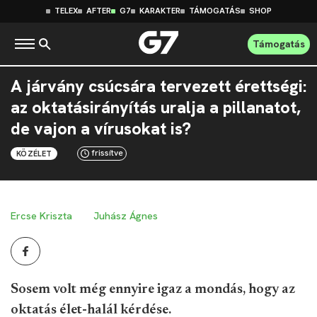
TELEX
AFTER
G7
KARAKTER
TÁMOGATÁS
SHOP
Támogatás
A járvány csúcsára tervezett érettségi:
az oktatásirányítás uralja a pillanatot,
de vajon a vírusokat is?
frissítve
KÖZÉLET
Ercse Kriszta
Juhász Ágnes
Sosem volt még ennyire igaz a mondás, hogy az
oktatás élet-halál kérdése.