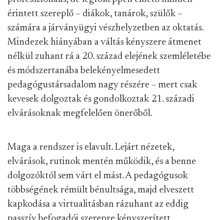
érintett szereplő – diákok, tanárok, szülők –
számára a járványügyi vészhelyzetben az oktatás.
Mindezek hiányában a váltás kényszere átmenet
nélkül zuhant rá a 20. század elejének szemléletébe
és módszertanába belekényelmesedett
pedagógustársadalom nagy részére – mert csak
kevesek dolgoztak és gondolkoztak 21. századi
elvárásoknak megfelelően önerőből.
Maga a rendszer is elavult. Lejárt nézetek,
elvárások, rutinok mentén működik, és a benne
dolgozóktól sem várt el mást. A pedagógusok
többségének rémült bénultsága, majd elveszett
kapkodása a virtualitásban rázuhant az eddig
passzív befogadói szerepre kényszerített