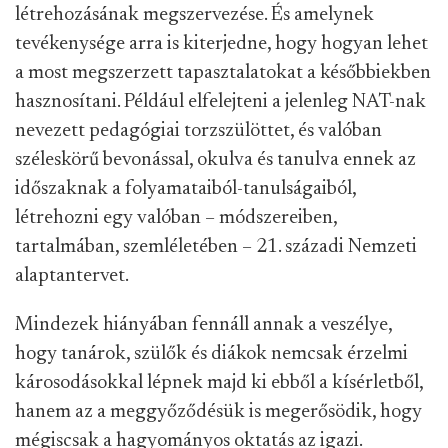
létrehozásának megszervezése. És amelynek
tevékenysége arra is kiterjedne, hogy hogyan lehet
a most megszerzett tapasztalatokat a későbbiekben
hasznosítani. Például elfelejteni a jelenleg NAT-nak
nevezett pedagógiai torzszülöttet, és valóban
széleskörű bevonással, okulva és tanulva ennek az
időszaknak a folyamataiból-tanulságaiból,
létrehozni egy valóban – módszereiben,
tartalmában, szemléletében – 21. századi Nemzeti
alaptantervet.
Mindezek hiányában fennáll annak a veszélye,
hogy tanárok, szülők és diákok nemcsak érzelmi
károsodásokkal lépnek majd ki ebből a kísérletből,
hanem az a meggyőződésük is megerősödik, hogy
mégiscsak a hagyományos oktatás az igazi.