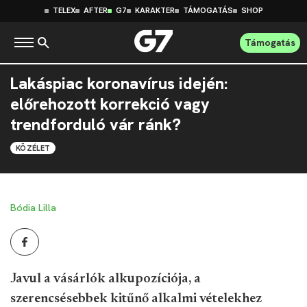
TELEX
AFTER
G7
KARAKTER
TÁMOGATÁS
SHOP
Támogatás
Lakáspiac koronavírus idején:
előrehozott korrekció vagy
trendforduló vár ránk?
KÖZÉLET
Bódia Lilla
Javul a vásárlók alkupozíciója, a
szerencsésebbek kitűnő alkalmi vételekhez