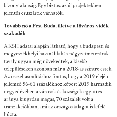
bizonytalanság. Egy biztos: az új projektekben
jelentős csúszások várhatók.
Tovább nő a Pest-Buda, illetve a főváros-vidék
szakadék
A KSH adatai alapján látható, hogy a budapesti és
megyeszékhelyi használtlakás-négyzetméterárak
tavaly ugyan még növekedtek, a kisebb
településeken azonban már a 2018-as szintre estek.
Az összehasonlításhoz fontos, hogy a 2019 elején
jellemző 56-61 százalékhoz képest 2019 harmadik
negyedévében a városok és községek együttes
aránya kiugróan magas, 70 százalék volt a
tranzakciókban, ami az országos átlagot is lefelé
húzta.