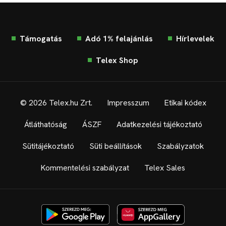
Támogatás
Adó 1% felajánlás
Hírlevelek
Telex Shop
© 2026 Telex.hu Zrt.
Impresszum
Etikai kódex
Átláthatóság
ÁSZF
Adatkezelési tájékoztató
Sütitájékoztató
Süti beállítások
Szabályzatok
Kommentelési szabályzat
Telex Sales