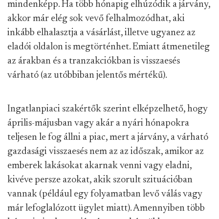
mindenképp. Ha több hónapig elhúzódik a járvány,
akkor már elég sok vevő felhalmozódhat, aki
inkább elhalasztja a vásárlást, illetve ugyanez az
eladói oldalon is megtörténhet. Emiatt átmenetileg
az árakban és a tranzakciókban is visszaesés
várható (az utóbbiban jelentős mértékű).
Ingatlanpiaci szakértők szerint elképzelhető, hogy
április-májusban vagy akár a nyári hónapokra
teljesen le fog állni a piac, mert a járvány, a várható
gazdasági visszaesés nem az az időszak, amikor az
emberek lakásokat akarnak venni vagy eladni,
kivéve persze azokat, akik szorult szituációban
vannak (például egy folyamatban levő válás vagy
már lefoglalózott ügylet miatt). Amennyiben több