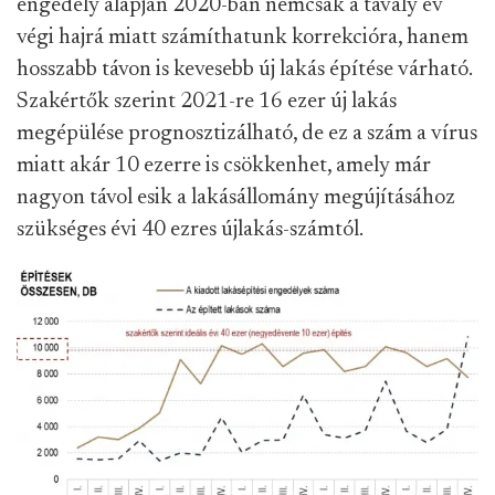
engedély alapján 2020-ban nemcsak a tavaly év
végi hajrá miatt számíthatunk korrekcióra, hanem
hosszabb távon is kevesebb új lakás építése várható.
Szakértők szerint 2021-re 16 ezer új lakás
megépülése prognosztizálható, de ez a szám a vírus
miatt akár 10 ezerre is csökkenhet, amely már
nagyon távol esik a lakásállomány megújításához
szükséges évi 40 ezres újlakás-számtól.