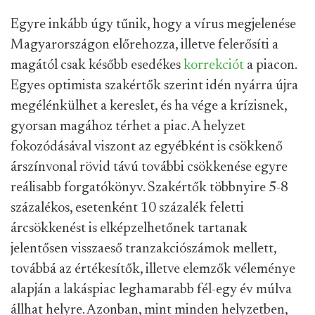
Egyre inkább úgy tűnik, hogy a vírus megjelenése
Magyarországon előrehozza, illetve felerősíti a
magától csak később esedékes
korrekciót
a piacon.
Egyes optimista szakértők szerint idén nyárra újra
megélénkülhet a kereslet, és ha vége a krízisnek,
gyorsan magához térhet a piac. A helyzet
fokozódásával viszont az egyébként is csökkenő
árszínvonal rövid távú további csökkenése egyre
reálisabb forgatókönyv. Szakértők többnyire 5-8
százalékos, esetenként 10 százalék feletti
árcsökkenést is elképzelhetőnek tartanak
jelentősen visszaeső tranzakciószámok mellett,
továbbá az értékesítők, illetve elemzők véleménye
alapján a lakáspiac leghamarabb fél-egy év múlva
állhat helyre. Azonban, mint minden helyzetben,