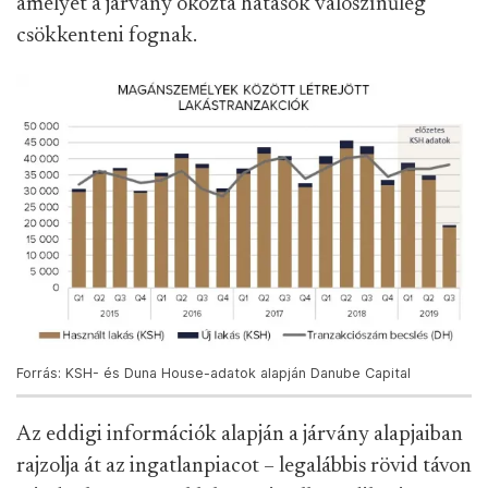
amelyet a járvány okozta hatások valószínűleg
csökkenteni fognak.
Forrás: KSH- és Duna House-adatok alapján Danube Capital
Az eddigi információk alapján a járvány alapjaiban
rajzolja át az ingatlanpiacot – legalábbis rövid távon