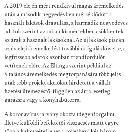
A 2019 elején mért rendkívül magas áremelkedés
után a második negyedévben mérséklődött a
használt lakások drágulása, a harmadik negyedéves
adatok szerint azonban kismértékben csökkentek
az árak a használt lakásoknál. Az új lakások piacán
az év eleji áremelkedést további drágulás követte, a
legfrissebb adatok azonban trendfordulót
vetítenek előre. Az Eltinga szerint például az
általános áremelkedés megtorpanására több jel is
utal: több projekt akciókat hirdetett a vállalt
fizetési ütemezéstől függően az árra, esetleg
garázsra vagy a konyhabútorra.
A koronavírus-járvány okozta idegenforgalmi,
illetve külföldi befektetői visszaesés miatt egyre
több alkalmi vétel lehet a következő két-három