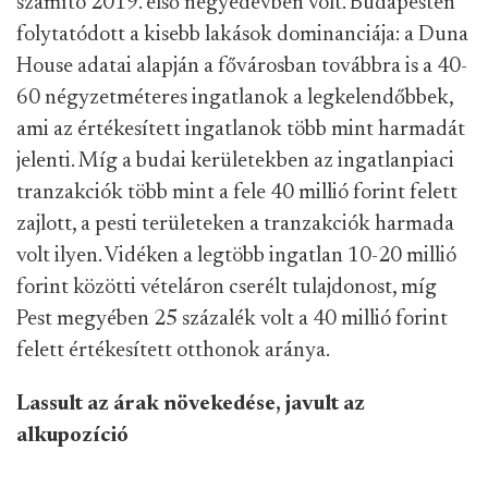
számító 2019. első negyedévben volt. Budapesten
folytatódott a kisebb lakások dominanciája: a Duna
House adatai alapján a fővárosban továbbra is a 40-
60 négyzetméteres ingatlanok a legkelendőbbek,
ami az értékesített ingatlanok több mint harmadát
jelenti. Míg a budai kerületekben az ingatlanpiaci
tranzakciók több mint a fele 40 millió forint felett
zajlott, a pesti területeken a tranzakciók harmada
volt ilyen. Vidéken a legtöbb ingatlan 10-20 millió
forint közötti vételáron cserélt tulajdonost, míg
Pest megyében 25 százalék volt a 40 millió forint
felett értékesített otthonok aránya.
Lassult az árak növekedése, javult az
alkupozíció