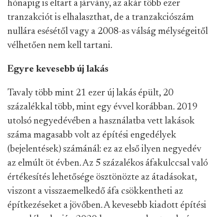
hónapig is eltart a járvány, az akár több ezer
tranzakciót is elhalaszthat, de a tranzakciószám
nullára esésétől vagy a 2008-as válság mélységeitől
vélhetően nem kell tartani.
Egyre kevesebb új lakás
Tavaly több mint 21 ezer új lakás épült, 20
százalékkal több, mint egy évvel korábban. 2019
utolsó negyedévében a használatba vett lakások
száma magasabb volt az építési engedélyek
(bejelentések) számánál: ez az első ilyen negyedév
az elmúlt öt évben. Az 5 százalékos áfakulccsal való
értékesítés lehetősége ösztönözte az átadásokat,
viszont a visszaemelkedő áfa csökkentheti az
építkezéseket a jövőben. A kevesebb kiadott építési