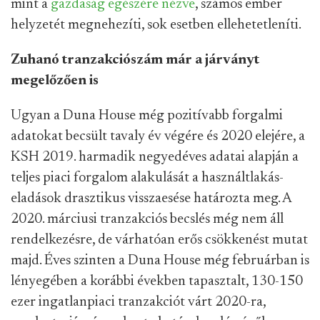
mint a
gazdaság egészére nézve
, számos ember
helyzetét megnehezíti, sok esetben ellehetetleníti.
Zuhanó tranzakciószám már a járványt
megelőzően is
Ugyan a Duna House még pozitívabb forgalmi
adatokat becsült tavaly év végére és 2020 elejére, a
KSH 2019. harmadik negyedéves adatai alapján a
teljes piaci forgalom alakulását a használtlakás-
eladások drasztikus visszaesése határozta meg. A
2020. márciusi tranzakciós becslés még nem áll
rendelkezésre, de várhatóan erős csökkenést mutat
majd. Éves szinten a Duna House még februárban is
lényegében a korábbi években tapasztalt, 130-150
ezer ingatlanpiaci tranzakciót várt 2020-ra,