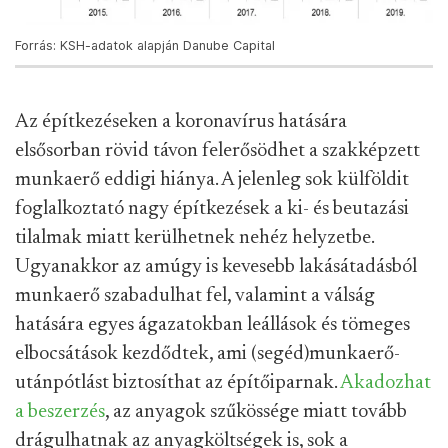
Forrás: KSH-adatok alapján Danube Capital
Az építkezéseken a koronavírus hatására
elsősorban rövid távon felerősödhet a szakképzett
munkaerő eddigi hiánya. A jelenleg sok külföldit
foglalkoztató nagy építkezések a ki- és beutazási
tilalmak miatt kerülhetnek nehéz helyzetbe.
Ugyanakkor az amúgy is kevesebb lakásátadásból
munkaerő szabadulhat fel, valamint a válság
hatására egyes ágazatokban leállások és tömeges
elbocsátások kezdődtek, ami (segéd)munkaerő-
utánpótlást biztosíthat az építőiparnak.
Akadozhat
a beszerzés
, az anyagok szűkössége miatt tovább
drágulhatnak az anyagköltségek is, sok a