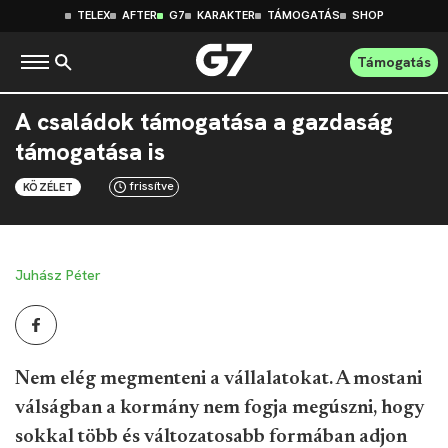
TELEX
AFTER
G7
KARAKTER
TÁMOGATÁS
SHOP
Támogatás
A családok támogatása a gazdaság
támogatása is
frissítve
KÖZÉLET
Juhász Péter
Nem elég megmenteni a vállalatokat. A mostani
válságban a kormány nem fogja megúszni, hogy
sokkal több és változatosabb formában adjon