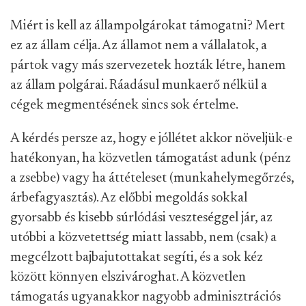
Miért is kell az állampolgárokat támogatni? Mert
ez az állam célja. Az államot nem a vállalatok, a
pártok vagy más szervezetek hozták létre, hanem
az állam polgárai. Ráadásul munkaerő nélkül a
cégek megmentésének sincs sok értelme.
A kérdés persze az, hogy e jóllétet akkor növeljük-e
hatékonyan, ha közvetlen támogatást adunk (pénz
a zsebbe) vagy ha áttételeset (munkahelymegőrzés,
árbefagyasztás). Az előbbi megoldás sokkal
gyorsabb és kisebb súrlódási veszteséggel jár, az
utóbbi a közvetettség miatt lassabb, nem (csak) a
megcélzott bajbajutottakat segíti, és a sok kéz
között könnyen elszivároghat. A közvetlen
támogatás ugyanakkor nagyobb adminisztrációs