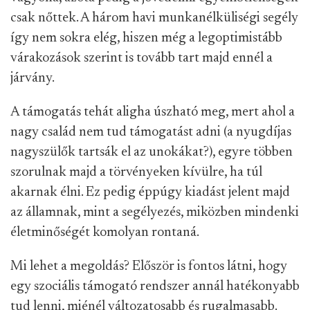
csak nőttek. A három havi munkanélküliségi segély
így nem sokra elég, hiszen még a legoptimistább
várakozások szerint is tovább tart majd ennél a
járvány.
A támogatás tehát aligha úszható meg, mert ahol a
nagy család nem tud támogatást adni (a nyugdíjas
nagyszülők tartsák el az unokákat?), egyre többen
szorulnak majd a törvényeken kívülre, ha túl
akarnak élni. Ez pedig éppúgy kiadást jelent majd
az államnak, mint a segélyezés, miközben mindenki
életminőségét komolyan rontaná.
Mi lehet a megoldás? Először is fontos látni, hogy
egy szociális támogató rendszer annál hatékonyabb
tud lenni, miénél változatosabb és rugalmasabb.