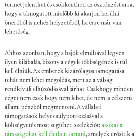
termet jelenthet és csökkentheti az ösztönzést arra,
hogy a támogatott mielőbb ki akarjon kerülni
önerőből is nehéz helyzetéből, ha erre már van
lehetőség.
Ahhoz azonban, hogy a bajok elmúltával legyen
ilyen kilábalás, bizony a cégek többségének is túl
kell élniük. Az emberek kizárólagos támogatása
tehát nem lehet megoldás, mert az a válság
rendkívüli elhúzódásával járhat. Csakhogy minden
céget nem csak hogy nem lehet, de nem is célszerű
állami pénzből megmenteni. A vállalati
támogatások helyes súlypontozásával a
költségvetés most segítheti szelekciót:
azokat a
társaságokat kell életben tartani
, amelyek erősítik a