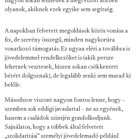
nagyon sokan lennének a megcélzott körben
olyanok, akiknek ezek egyike sem segítség.
A napokban felvetett megoldások közös vonása a
fix, de szerény összegű, minden nagykorúra
vonatkozó támogatás. Ez ugyan eléri a továbbra is
jövedelemmel rendelkezőket is (akik persze
lehetnek vesztesek, hiszen sokan csökkentett
bérért dolgoznak), de legalább senki sem marad ki
belőle.
Másodszor viszont nagyon fontos lenne, hogy –
szemben sok eddigi javaslattal – ne az egyének,
hanem a családok szintjén gondolkodjunk.
Sajnálatos, hogy a többek által felvetett
„szolidaritási” személyi jövedelemadó például