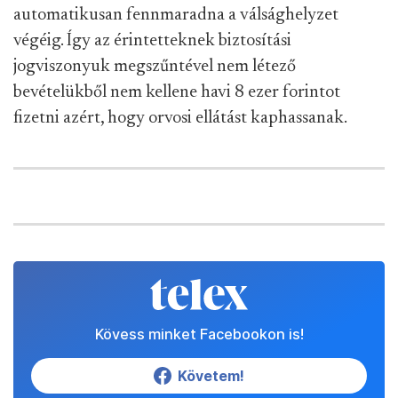
automatikusan fennmaradna a válsághelyzet
végéig. Így az érintetteknek biztosítási
jogviszonyuk megszűntével nem létező
bevételükből nem kellene havi 8 ezer forintot
fizetni azért, hogy orvosi ellátást kaphassanak.
Kövess minket Facebookon is!
Követem!