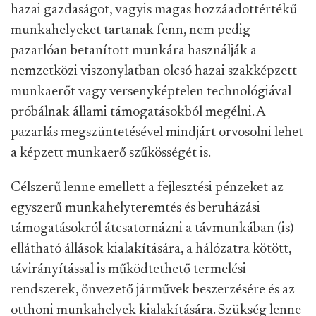
hazai gazdaságot, vagyis magas hozzáadottértékű
munkahelyeket tartanak fenn, nem pedig
pazarlóan betanított munkára használják a
nemzetközi viszonylatban olcsó hazai szakképzett
munkaerőt vagy versenyképtelen technológiával
próbálnak állami támogatásokból megélni. A
pazarlás megszüntetésével mindjárt orvosolni lehet
a képzett munkaerő szűkösségét is.
Célszerű lenne emellett a fejlesztési pénzeket az
egyszerű munkahelyteremtés és beruházási
támogatásokról átcsatornázni a távmunkában (is)
ellátható állások kialakítására, a hálózatra kötött,
távirányítással is működtethető termelési
rendszerek, önvezető járművek beszerzésére és az
otthoni munkahelyek kialakítására. Szükség lenne