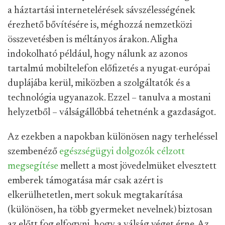
a háztartási internetelérések sávszélességének
érezhető bővítésére is, méghozzá nemzetközi
összevetésben is méltányos árakon. Aligha
indokolható például, hogy nálunk az azonos
tartalmú mobiltelefon előfizetés a nyugat-európai
duplájába kerül, miközben a szolgáltatók és a
technológia ugyanazok. Ezzel – tanulva a mostani
helyzetből – válságállóbbá tehetnénk a gazdaságot.
Az ezekben a napokban különösen nagy terheléssel
szembenéző
egészségügyi dolgozók célzott
megsegítése
mellett a most jövedelmüket elvesztett
emberek támogatása már csak azért is
elkerülhetetlen, mert sokuk megtakarítása
(különösen, ha több gyermeket nevelnek) biztosan
az előtt fog elfogyni, hogy a válság véget érne. Az