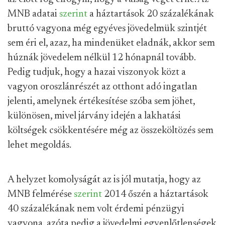
MNB adatai
szerint
a háztartások 20 százalékának
bruttó vagyona még egyéves jövedelmük szintjét
sem éri el, azaz, ha mindenüket eladnák, akkor sem
húznák jövedelem nélkül 12 hónapnál tovább.
Pedig tudjuk, hogy a hazai viszonyok közt a
vagyon oroszlánrészét az otthont adó ingatlan
jelenti, amelynek értékesítése szóba sem jöhet,
különösen, mivel járvány idején a lakhatási
költségek csökkentésére még az összeköltözés sem
lehet megoldás.
A helyzet komolyságát az is jól mutatja, hogy az
MNB felmérése
szerint
2014 őszén a háztartások
40 százalékának nem volt érdemi pénzügyi
vagyona, azóta pedig a jövedelmi egyenlőtlenségek