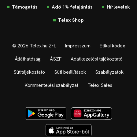
Támogatás
Adó 1% felajánlás
Hírlevelek
Telex Shop
© 2026 Telex.hu Zrt.
Impresszum
Etikai kódex
Átláthatóság
ÁSZF
Adatkezelési tájékoztató
Sütitájékoztató
Süti beállítások
Szabályzatok
Kommentelési szabályzat
Telex Sales