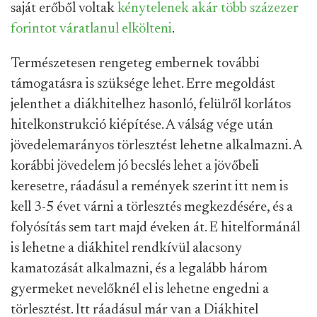
saját erőből voltak
kénytelenek akár több százezer
forintot váratlanul elkölteni
.
Természetesen rengeteg embernek további
támogatásra is szüksége lehet. Erre megoldást
jelenthet a diákhitelhez hasonló, felülről korlátos
hitelkonstrukció kiépítése. A válság vége után
jövedelemarányos törlesztést lehetne alkalmazni. A
korábbi jövedelem jó becslés lehet a jövőbeli
keresetre, ráadásul a remények szerint itt nem is
kell 3-5 évet várni a törlesztés megkezdésére, és a
folyósítás sem tart majd éveken át. E hitelformánál
is lehetne a diákhitel rendkívül alacsony
kamatozását alkalmazni, és a legalább három
gyermeket nevelőknél el is lehetne engedni a
törlesztést. Itt ráadásul már van a Diákhitel