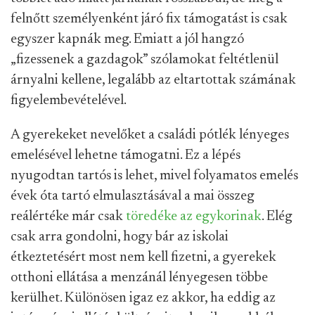
felnőtt személyenként járó fix támogatást is csak
egyszer kapnák meg. Emiatt a jól hangzó
„fizessenek a gazdagok” szólamokat feltétlenül
árnyalni kellene, legalább az eltartottak számának
figyelembevételével.
A gyerekeket nevelőket a családi pótlék lényeges
emelésével lehetne támogatni. Ez a lépés
nyugodtan tartós is lehet, mivel folyamatos emelés
évek óta tartó elmulasztásával a mai összeg
reálértéke már csak
töredéke az egykorinak
. Elég
csak arra gondolni, hogy bár az iskolai
étkeztetésért most nem kell fizetni, a gyerekek
otthoni ellátása a menzánál lényegesen többe
kerülhet. Különösen igaz ez akkor, ha eddig az