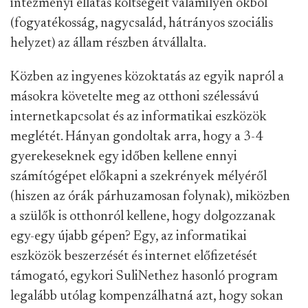
intézményi ellátás költségeit valamilyen okból
(fogyatékosság, nagycsalád, hátrányos szociális
helyzet) az állam részben átvállalta.
Közben az ingyenes közoktatás az egyik napról a
másokra követelte meg az otthoni szélessávú
internetkapcsolat és az informatikai eszközök
meglétét. Hányan gondoltak arra, hogy a 3-4
gyerekeseknek egy időben kellene ennyi
számítógépet előkapni a szekrények mélyéről
(hiszen az órák párhuzamosan folynak), miközben
a szülők is otthonról kellene, hogy dolgozzanak
egy-egy újabb gépen? Egy, az informatikai
eszközök beszerzését és internet előfizetését
támogató, egykori SuliNethez hasonló program
legalább utólag kompenzálhatná azt, hogy sokan