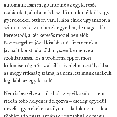
automatikusan megbüntetné az egykeresős
családokat, ahol a másik szülő munkanélküli vagy a
gyerekekkel otthon van. Hiába élnek ugyanazon a
szinten ezek az emberek egyetlen, de magasabb
keresetből, a két keresős modellben élők
összességében jóval kisebb adót fizetnének a
javasolt konstrukciókban, szembe menve a
szolidaritással. Ez a probléma éppen most
különösen égető: az alsóbb jövedelmi osztályokban
az megy ritkaság száma, ha nem lett munkanélküli
legalább az egyik szülő.
Nem is beszélve arról, ahol az egyik szülő – nem
ritkán több helyen is dolgozva – esetleg egyedül
neveli a gyerekeket: az ilyen családok nem csak a
többlet adó miatt járnának rosszabbul, de még a