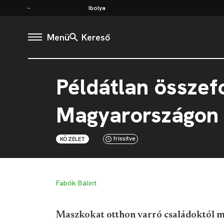
Ibolya
Menü
Kereső
Példátlan összef
Magyarországon 
frissítve
KÖZÉLET
Fabók Bálint
Maszkokat otthon varró családoktól 