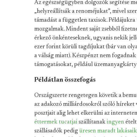
Az egészségügyben dolgozók segítése melle
„helyreállítsák a renoméjukat”, mivel sze
támadást a független taxisok. Példájukra 
mozgalmak. Mindent saját zsebből fizetn
érkező önkénteseknek, ugyanis nekik jell
ezer forint körüli tagdíjukat (bár van olya
a válság miatt). Készpénzt nem fogadnak
támogatásokat, például üzemanyagkárty
Példátlan összefogás
Országszerte rengetegen követik a bemuta
az adakozó milliárdosokról szóló híreke
posztjait alig lehet elkerülni az internete
éttermek
tucatjai
szállítanak
ingyen
étel
szállásadók pedig
üresen maradt lakásaik