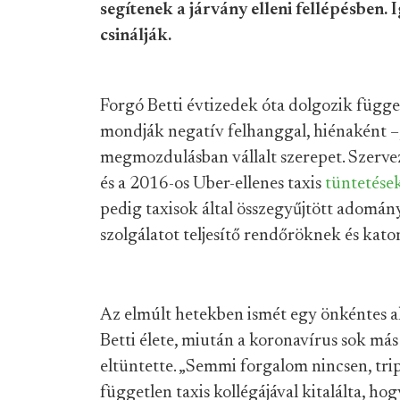
segítenek a járvány elleni fellépésben. 
csinálják.
Forgó Betti évtizedek óta dolgozik függe
mondják negatív felhanggal, hiénaként –,
megmozdulásban vállalt szerepet. Szerve
és a 2016-os Uber-ellenes taxis
tüntetése
pedig taxisok által összegyűjtött adományo
szolgálatot teljesítő rendőröknek és kat
Az elmúlt hetekben ismét egy önkéntes a
Betti élete, miután a koronavírus sok más
eltüntette. „Semmi forgalom nincsen, trip
független taxis kollégájával kitalálta, ho