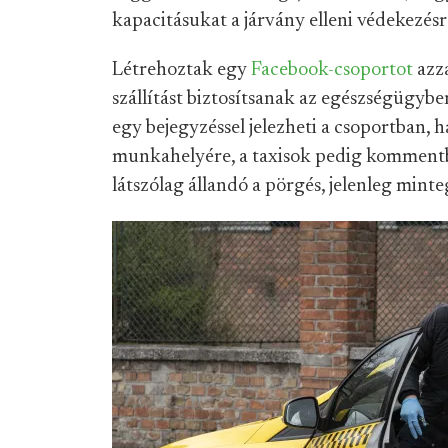
kapacitásukat a járvány elleni védekezésr
Létrehoztak egy
Facebook-csoportot
azza
szállítást biztosítsanak az egészségügy
egy bejegyzéssel jelezheti a csoportban, 
munkahelyére, a taxisok pedig kommentb
látszólag állandó a pörgés, jelenleg mint