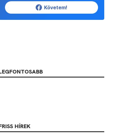
Követem!
LEGFONTOSABB
FRISS HÍREK