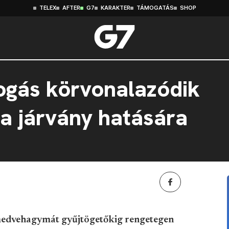
TELEX
AFTER
G7
KARAKTER
TÁMOGATÁS
SHOP
ogás körvonalazódik
a járvány hatására
medvehagymát gyűjtögetőkig rengetegen