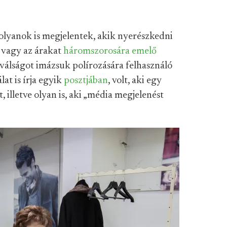
olyanok is megjelentek, akik nyerészkedni
vagy az árakat
háromszorosára emelő
válságot imázsuk polírozására felhasználó
at is írja egyik
posztjában
, volt, aki egy
, illetve olyan is, aki „média megjelenést