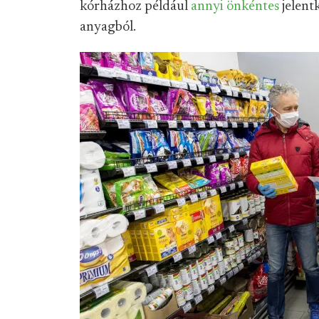
kórházhoz például
annyi önkéntes
jelent
anyagból.