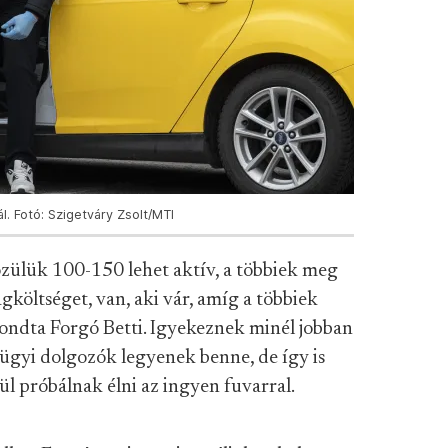
l. Fotó: Szigetváry Zsolt/MTI
özülük 100-150 lehet aktív, a többiek meg
gköltséget, van, aki vár, amíg a többiek
ndta Forgó Betti. Igyekeznek minél jobban
ügyi dolgozók legyenek benne, de így is
nül próbálnak élni az ingyen fuvarral.