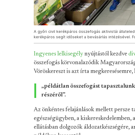
A győri civil kerékpáros összefogás aktivistái állatel
kerékpáros segít időseket a bevásárlás intézésével. F
Ingyenes lelkisegély
nyújtástól kezdve
di
összefogás körvonalazódik Magyarország
Vöröskereszt is azt írta megkeresésemre,
„példátlan összefogást tapasztalunk
részéről”.
Az önkéntes felajánlások mellett persze 
egészségügyben, a kiskereskedelemben, a
ellátásban dolgozók áldozatkészségére, 