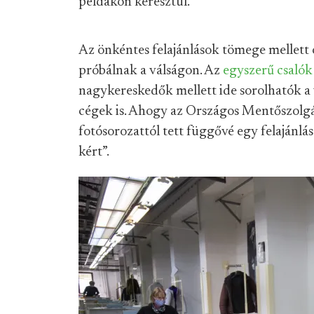
példákon keresztül.
Az önkéntes felajánlások tömege mellett 
próbálnak a válságon. Az
egyszerű csalók
nagykereskedők mellett ide sorolhatók a 
cégek is. Ahogy az Országos Mentőszolgál
fotósorozattól tett függővé egy felajánlást
kért”.