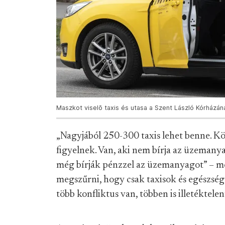
Maszkot viselõ taxis és utasa a Szent László Kórházáná
„Nagyjából 250-300 taxis lehet benne. K
figyelnek. Van, aki nem bírja az üzemanya
még bírják pénzzel az üzemanyagot” – mo
megszűrni, hogy csak taxisok és egészség
több konfliktus van, többen is illetéktele