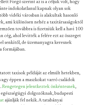
tt Forgó szerint az is a céljuk volt, hogy
rinte indokolatlanul kapnak olyan sok
több vidéki városban is alakultak hasonló
ek, ami különösen nehéz a taxitársaságoktól
emzően továbbra is fizetniük kell a havi 100
n cég, ahol levitték a felére ezt az összeget
 el senkitől, de üzemanyagra keresnek
a formájában.
tott taxisok példáját az elmúlt hetekben,
t vagy éppen a maszkokat varró családok
n.
Rengetegen
jelentkeztek
önkéntesnek
,
t egészségügyi dolgozóknak, budapesti
at
ajánlják fel nekik. A tatabányai