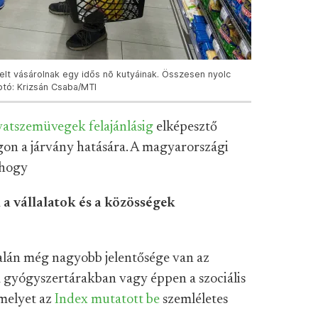
edelt vásárolnak egy idős nõ kutyáinak. Összesen nyolc
otó: Krizsán Csaba/MTI
vatszemüvegek felajánlásig
elképesztő
on a járvány hatására. A magyarországi
 hogy
 a vállalatok és a közösségek
talán még nagyobb jelentősége van az
 gyógyszertárakban vagy éppen a szociális
amelyet az
Index mutatott be
szemléletes