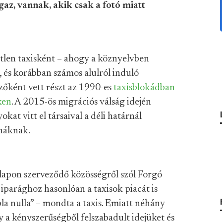
Igaz, vannak, akik csak a fotó miatt
tlen taxisként – ahogy a köznyelvben
 és korábban számos alulról induló
zőként vett részt az 1990-es
taxisblokádban
ken
. A 2015-ös migrációs válság idején
kat vitt el társaival a déli határnál
onáknak.
lapon szerveződő közösségről szól Forgó
 iparághoz hasonlóan a taxisok piacát is
la nulla” – mondta a taxis. Emiatt néhány
gy a kényszerűségből felszabadult idejüket és