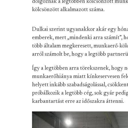
dolgoznak a legtöbben kölcsönzött munka
kölcsönzött alkalmazott száma.
Dulkai szerint ugyanakkor akár egy hóna
emberek, mert „mindenki arra számít”, h
több általam megkeresett, munkaerő-kölcsö
arról számolt be, hogy a legtöbb partnerü
Így a legtöbben arra törekszenek, hogy ne
munkaerőhiánya miatt kínkeservesen felé
helyett inkább szabadságolással, csökke
próbálkozik a legtöbb cég, sok gyár pedig 
karbantartást erre az időszakra áttenni.