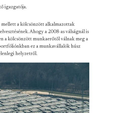
ő igazgatója.
mellett a kölcsönzött alkalmazottak
lvesztésének. Ahogy a 2008-as válságnál is
ően a kölcsönzött munkaerőtől válnak meg a
portfóliónkban ez a munkavállalók húsz
lenlegi helyzetről.