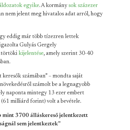
áldozatok egyike
. A kormány
sok százezer
n nem jelent meg hivatalos adat arról, hogy
ogy eddig már több tízezren lettek
igazolta Gulyás Gergely
ütörtöki
kijelentése
, amely szerint 30-40
sban.
 keresők számában” – mondta saját
ó növekedésről számolt be a legnagyobb
ly naponta mintegy 13 ezer embert
61 milliárd forint) volt a bevétele.
 mint 3700 álláskereső jelentkezett
ságnál sem jelentkeztek”