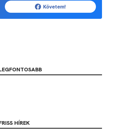
Követem!
LEGFONTOSABB
FRISS HÍREK