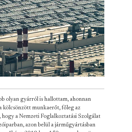
b olyan gyárról is hallottam, ahonnan
 a kölcsönzött munkaerőt, főleg az
k, hogy a Nemzeti Foglalkoztatási Szolgálat
ozóiparban, azon belül a járműgyártásban