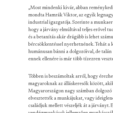
„Most mindenki kivár, abban reménykedik
mondta Hamrák Viktor, az egyik legnag
industrial igazgatója. Szerinte a munkaer
hogy a járvány elmúltával teljes erővel tud
és a betanítás akár drágább is lehet szá
bércsökkentéssel nyerhetnének. Tehát a le
humánusan bánni a dolgozóival, de talán
ennek ellenére is már több tízezren veszte
Többen is beszámoltak arról, hogy érezh
magyaroknak az álláskeresők között, aki
Magyarországon nagy számban dolgozó 
elvesztették a munkájukat, vagy ideiglen
családjuk mellett vészeljék át a járványt.