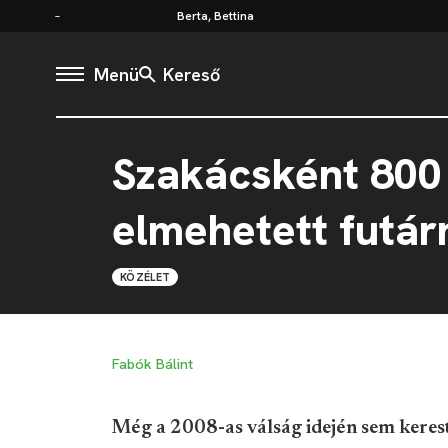
Berta, Bettina
Menü
Kereső
Szakácsként 800 
elmehetett futár
KÖZÉLET
Fabók Bálint
Még a 2008-as válság idején sem keres