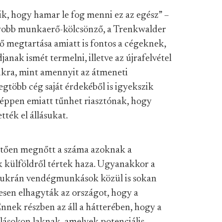
, hogy hamar le fog menni ez az egész” –
yobb munkaerő-kölcsönző, a Trenkwalder
ő megtartása amiatt is fontos a cégeknek,
janak ismét termelni, illetve az újrafelvétel
mukra, mint amennyit az átmeneti
gtöbb cég saját érdekéből is igyekszik
 éppen emiatt tűnhet riasztónak, hogy
tték el állásukat.
etően megnőtt a száma azoknak a
k külföldről tértek haza. Ugyanakkor a
ukrán vendégmunkások közül is sokan
esen elhagyták az országot, hogy a
 Ennek részben az áll a hátterében, hogy a