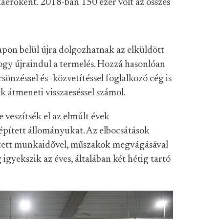
erőként. 2018-ban 150 ezer volt az összes
pon belül újra dolgozhatnak az elküldött
ogy újraindul a termelés. Hozzá hasonlóan
nzéssel és -közvetítéssel foglalkozó cég is
k átmeneti visszaeséssel számol.
 veszítsék el az elmúlt évek
pített állományukat. Az elbocsátások
ntett munkaidővel, műszakok megvágásával
igyekszik az éves, általában két hétig tartó