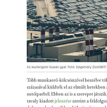
Az esztergomi Suzuki-gyár. Fotó: Szigetváry Zsolt/MTI
Több munkaerő-kölcsönzővel beszélve töb
százasával küldték el az elmúlt hetekben
autóiparból. Ebben az is a szerepet játszi
tavaly kiadott
jelentése
szerint a feldolg