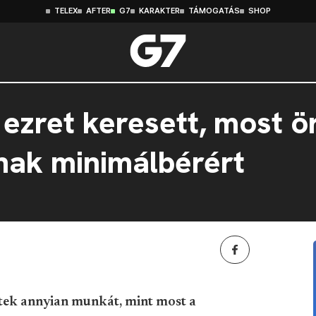
TELEX
AFTER
G7
KARAKTER
TÁMOGATÁS
SHOP
ezret keresett, most ör
nak minimálbérért
tek annyian munkát, mint most a