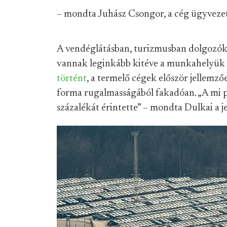
– mondta Juhász Csongor, a cég ügyvezet
A vendéglátásban, turizmusban dolgozók 
vannak leginkább kitéve a munkahelyük e
történt
, a termelő cégek először jellemz
forma rugalmasságából fakadóan. „A mi 
százalékát érintette” – mondta Dulkai a je