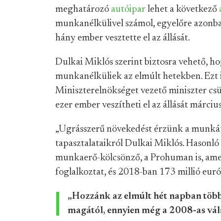
meghatározó
autóipar
lehet a következő
munkanélkülivel számol, egyelőre azonba
hány ember vesztette el az állását.
Dulkai Miklós szerint biztosra vehető, h
munkanélküliek az elmúlt hetekben. Ezt 
Miniszterelnökséget vezető miniszter cs
ezer ember veszítheti el az állását márciu
„Ugrásszerű növekedést érzünk a munkát
tapasztalataikról Dulkai Miklós. Hasonl
munkaerő-kölcsönző, a Prohuman is, ame
foglalkoztat, és 2018-ban 173 millió euró (
„Hozzánk az elmúlt hét napban több
magától, ennyien még a 2008-as vál