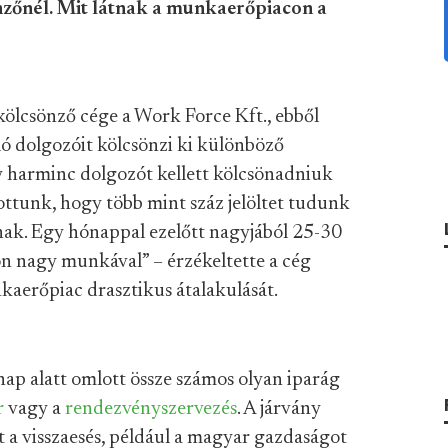
őnél. Mit látnak a munkaerőpiacon a
ölcsönző cége a Work Force Kft., ebből
ló dolgozóit kölcsönzi ki különböző
 harminc dolgozót kellett kölcsönadniuk
ttunk, hogy több mint száz jelöltet tudunk
nak. Egy hónappal ezelőtt nagyjából 25-30
n nagy munkával” – érzékeltette a cég
kaerőpiac drasztikus átalakulását.
ap alatt omlott össze számos olyan iparág
r
vagy a
rendezvényszervezés
. A járvány
t a visszaesés, például a magyar gazdaságot