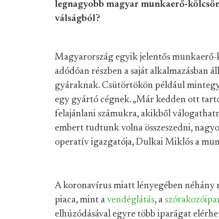
legnagyobb magyar munkaerő-kölcsönz
válságból?
Magyarország egyik jelentős munkaerő-k
adódóan részben a saját alkalmazásban ál
gyáraknak. Csütörtökön például mintegy
egy gyártó cégnek. „Már kedden ott tarto
felajánlani számukra, akikből válogathat
embert tudtunk volna összeszedni, nagyo
operatív igazgatója, Dulkai Miklós a mun
A koronavírus miatt lényegében néhány n
piaca, mint a
vendéglátás
, a
szórakozóipa
elhúzódásával egyre több iparágat elérhe