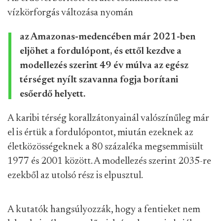
vízkörforgás változása nyomán
az Amazonas-medencében már 2021-ben
eljöhet a fordulópont, és ettől kezdve a
modellezés szerint 49 év múlva az egész
térséget nyílt szavanna fogja borítani
esőerdő helyett.
A karibi térség korallzátonyainál valószínűleg már
el is értük a fordulópontot, miután ezeknek az
életközösségeknek a 80 százaléka megsemmisült
1977 és 2001 között. A modellezés szerint 2035-re
ezekből az utolsó rész is elpusztul.
A kutatók hangsúlyozzák, hogy a fentieket nem