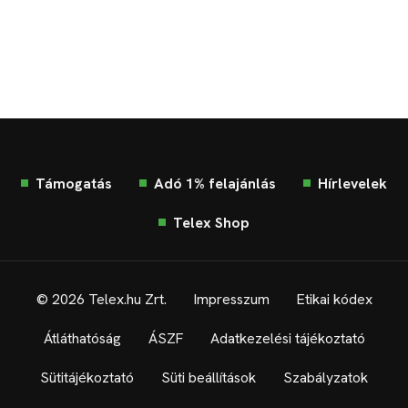
Támogatás
Adó 1% felajánlás
Hírlevelek
Telex Shop
© 2026 Telex.hu Zrt.
Impresszum
Etikai kódex
Átláthatóság
ÁSZF
Adatkezelési tájékoztató
Sütitájékoztató
Süti beállítások
Szabályzatok