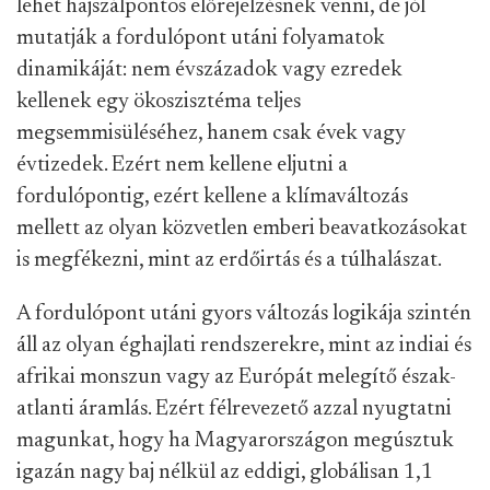
lehet hajszálpontos előrejelzésnek venni, de jól
mutatják a fordulópont utáni folyamatok
dinamikáját: nem évszázadok vagy ezredek
kellenek egy ökoszisztéma teljes
megsemmisüléséhez, hanem csak évek vagy
évtizedek. Ezért nem kellene eljutni a
fordulópontig, ezért kellene a klímaváltozás
mellett az olyan közvetlen emberi beavatkozásokat
is megfékezni, mint az erdőirtás és a túlhalászat.
A fordulópont utáni gyors változás logikája szintén
áll az olyan éghajlati rendszerekre, mint az indiai és
afrikai monszun vagy az Európát melegítő észak-
atlanti áramlás. Ezért félrevezető azzal nyugtatni
magunkat, hogy ha Magyarországon megúsztuk
igazán nagy baj nélkül az eddigi, globálisan 1,1