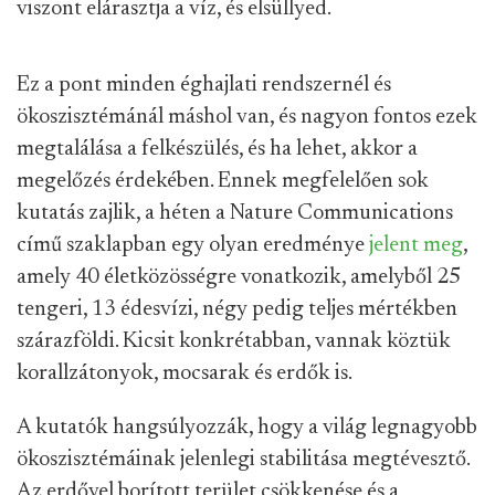
viszont elárasztja a víz, és elsüllyed.
Ez a pont minden éghajlati rendszernél és
ökoszisztémánál máshol van, és nagyon fontos ezek
megtalálása a felkészülés, és ha lehet, akkor a
megelőzés érdekében. Ennek megfelelően sok
kutatás zajlik, a héten a Nature Communications
című szaklapban egy olyan eredménye
jelent meg
,
amely 40 életközösségre vonatkozik, amelyből 25
tengeri, 13 édesvízi, négy pedig teljes mértékben
szárazföldi. Kicsit konkrétabban, vannak köztük
korallzátonyok, mocsarak és erdők is.
A kutatók hangsúlyozzák, hogy a világ legnagyobb
ökoszisztémáinak jelenlegi stabilitása megtévesztő.
Az erdővel borított terület csökkenése és a