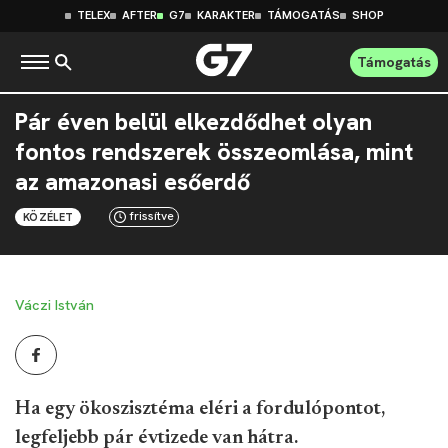
TELEX
AFTER
G7
KARAKTER
TÁMOGATÁS
SHOP
Támogatás
Pár éven belül elkezdődhet olyan
fontos rendszerek összeomlása, mint
az amazonasi esőerdő
frissítve
KÖZÉLET
Váczi István
Ha egy ökoszisztéma eléri a fordulópontot,
legfeljebb pár évtizede van hátra.