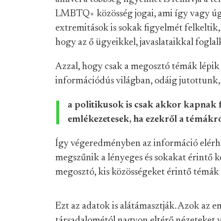
LMBTQ+ közösség jogai, ami így vagy úg
extremitások is sokak figyelmét felkeltik,
hogy az ő ügyeikkel, javaslataikkal fogla
Azzal, hogy csak a megosztó témák lépik
információdús világban, odáig jutottunk
a politikusok is csak akkor kapnak 
emlékezetesek, ha ezekről a témákró
Így végeredményben az információ elérh
megszűnik a lényeges és sokakat érintő ké
megosztó, kis közösségeket érintő témá
Ezt az adatok is alátámasztják. Azok az e
társadalométól nagyon eltérő nézeteket va