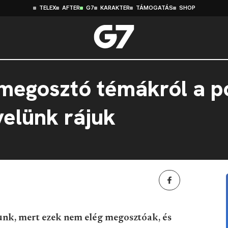
TELEX
AFTER
G7
KARAKTER
TÁMOGATÁS
SHOP
megosztó témákról a po
yelünk rájuk
unk, mert ezek nem elég megosztóak, és