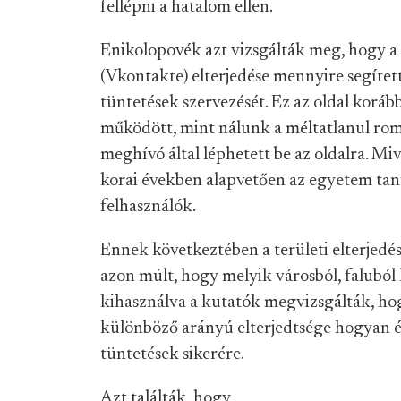
fellépni a hatalom ellen.
Enikolopovék azt vizsgálták meg, hogy a 
(Vkontakte) elterjedése mennyire segítet
tüntetések szervezését. Ez az oldal koráb
működött, mint nálunk a méltatlanul ro
meghívó által léphetett be az oldalra. Miv
korai években alapvetően az egyetem tanul
felhasználók.
Ennek következtében a területi elterjedése
azon múlt, hogy melyik városból, faluból 
kihasználva a kutatók megvizsgálták, hog
különböző arányú elterjedtsége hogyan é
tüntetések sikerére.
Azt találták, hogy