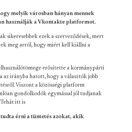
 hogy melyik városban hányan mennek
yan használják a Vkontakte platformot.
ak sikeresebbek ezek a szerveződések, mert
k meg arról, hogy miért kell kiállni a
használótömege erősítette a kormánypárti
a az irányba hatott, hogy a választók jobb
tésről. Viszont a közösségi platform
sonlóan gondolkodók egymással jól tudjanak
ehát itt is
 tudta érni a tüntetés azokat, akik