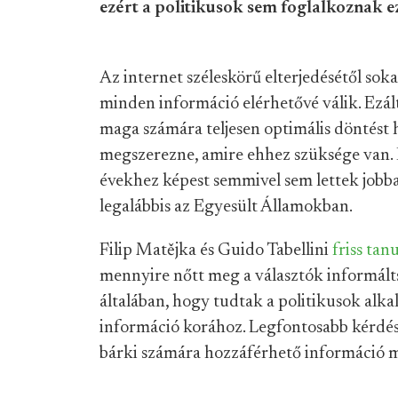
ezért a politikusok sem foglalkoznak e
Az internet széleskörű elterjedésétől so
minden információ elérhetővé válik. Ezál
maga számára teljesen optimális döntést
megszerezne, amire ehhez szüksége van. Ez
évekhez képest semmivel sem lettek jobb
legalábbis az Egyesült Államokban.
Filip Matějka és Guido Tabellini
friss ta
mennyire nőtt meg a választók informálts
általában, hogy tudtak a politikusok alka
információ korához. Legfontosabb kérdés
bárki számára hozzáférhető információ mi