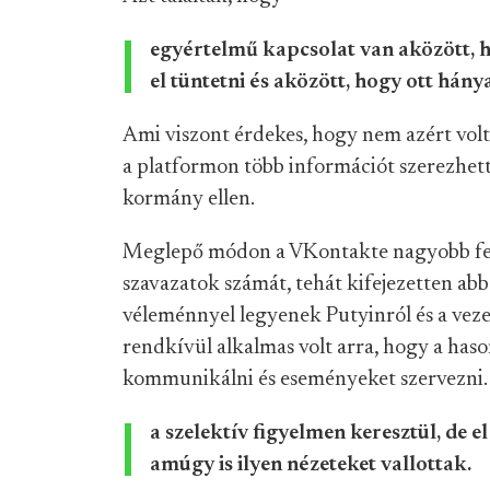
egyértelmű kapcsolat van aközött,
el tüntetni és aközött, hogy ott hán
Ami viszont érdekes, hogy nem azért volt
a platformon több információt szerezhette
kormány ellen.
Meglepő módon a VKontakte nagyobb fel
szavazatok számát, tehát kifejezetten abb
véleménnyel legyenek Putyinról és a veze
rendkívül alkalmas volt arra, hogy a ha
kommunikálni és eseményeket szervezni. T
a szelektív figyelmen keresztül, de el
amúgy is ilyen nézeteket vallottak.