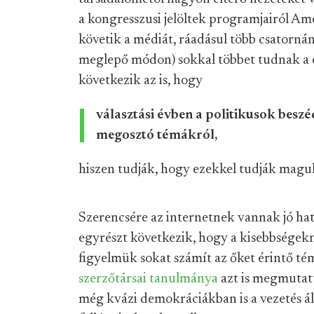
a kongresszusi jelöltek programjairól Ame
követik a médiát, ráadásul több csatornán
meglepő módon) sokkal többet tudnak a e
következik az is, hogy
választási évben a politikusok bes
megosztó témákról,
hiszen tudják, hogy ezekkel tudják maguk
Szerencsére az internetnek vannak jó hatás
egyrészt következik, hogy a kisebbségekn
figyelmük sokat számít az őket érintő t
szerzőtársai tanulmánya
azt is megmutatt
még kvázi demokráciákban is a vezetés á