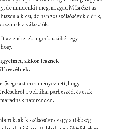
y, de mindenkit megmozgat. Másrészt az
 hiszen a kicsi, de hangos szélsőségek elérik,
lkozzanak a választók.
 át az emberek ingerküszöbét egy
, hogy
figyelmet, akkor lesznek
l beszélnek.
etősége azt eredményezheti, hogy
rdésekről a politikai párbeszéd, és csak
k maradnak napirenden.
mberek, akik szélsőséges vagy a többségi
llanak, tájékozottabbak a elnökjelöltek és