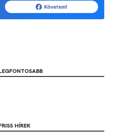
Követem!
LEGFONTOSABB
FRISS HÍREK