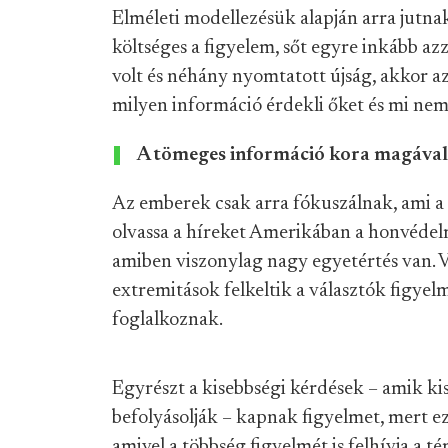
Elméleti modellezésük alapján arra jutn
költséges a figyelem, sőt egyre inkább az
volt és néhány nyomtatott újság, akkor 
milyen információ érdekli őket és mi nem
A tömeges információ kora magával h
Az emberek csak arra fókuszálnak, ami a 
olvassa a híreket Amerikában a honvédelm
amiben viszonylag nagy egyetértés van. 
extremitások felkeltik a választók figyelm
foglalkoznak.
Egyrészt a kisebbségi kérdések – amik ki
befolyásolják – kapnak figyelmet, mert e
amivel a többség figyelmét is felhívja a 