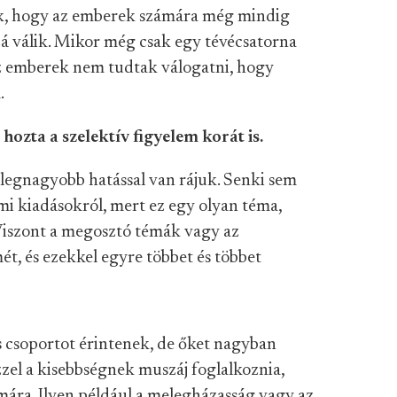
ak, hogy az emberek számára még mindig
zá válik. Mikor még csak egy tévécsatorna
az emberek nem tudtak válogatni, hogy
.
ozta a szelektív figyelem korát is.
legnagyobb hatással van rájuk. Senki sem
i kiadásokról, mert ez egy olyan téma,
Viszont a megosztó témák vagy az
ét, és ezekkel egyre többet és többet
s csoportot érintenek, de őket nagyban
zzel a kisebbségnek muszáj foglalkoznia,
témára. Ilyen például a melegházasság vagy az