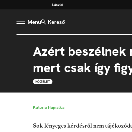
László
Menü
Kereső
Azért beszélnek 
mert csak így fig
KÖZÉLET
Katona Hajnalka
Sok lényeges kérdésről nem tájékozód