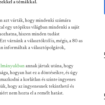
zekkel a témákkal.
kan azt várták, hogy mindenki számára
tal egy utópikus világban mindenki a saját
 hozhatna, hiszen minden tudást
t várnánk a választóktól is, mégis, a 80-as
an informáltak a választópolgárok,
nulmányukban
annak jártak utána, hogy
ága, hogyan hat ez a döntéseikre, és úgy
lmazkodni a korlátlan és szinte ingyenes
ük, hogy az ingyenesnek tekinthető és
ért nem hozta el a remélt hatást.