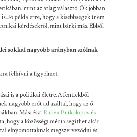
rikában, mint az átlag választó. Ők jobban
 is. Jó példa erre, hogy a kisebbségek (nem
tnikai kérdésekről, mint bárki más. Ebből
zédei sokkal nagyobb arányban szólnak
ra felhívni a figyelmet.
ai is a politikai életre. A fentiekből
ek nagyobb erőt ad azáltal, hogy az ő
émákban. Másrészt
Ruben Enikolopov és
a, hogy a közösségi média segíthet akár
ltal elnyomottaknak megszerveződni és