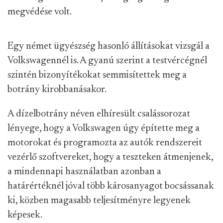
megvédése volt.
Egy német ügyészség hasonló állításokat vizsgál a
Volkswagennél is. A gyanú szerint a testvércégnél
szintén bizonyítékokat semmisítettek meg a
botrány kirobbanásakor.
A dízelbotrány néven elhíresült csalássorozat
lényege, hogy a Volkswagen úgy építette meg a
motorokat és programozta az autók rendszereit
vezérlő szoftvereket, hogy a teszteken átmenjenek,
a mindennapi használatban azonban a
határértéknél jóval több károsanyagot bocsássanak
ki, közben magasabb teljesítményre legyenek
képesek.