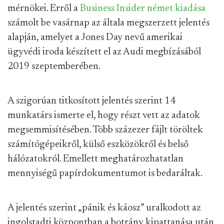
mérnökei. Erről a
Business Insider német kiadása
számolt be vasárnap az általa megszerzett jelentés
alapján, amelyet a Jones Day nevű amerikai
ügyvédi iroda készített el az Audi megbízásából
2019 szeptemberében.
A szigorúan titkosított jelentés szerint 14
munkatárs ismerte el, hogy részt vett az adatok
megsemmisítésében. Több százezer fájlt töröltek
számítógépeikről, külső eszközökről és belső
hálózatokról. Emellett meghatározhatatlan
mennyiségű papírdokumentumot is bedaráltak.
A jelentés szerint „pánik és káosz” uralkodott az
ingolstadti központban a botrány kipattanása után.