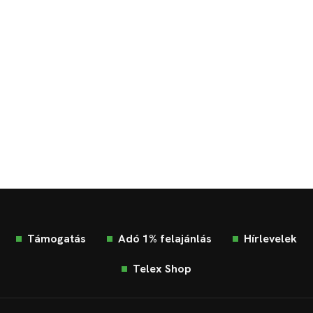
Támogatás
Adó 1% felajánlás
Hírlevelek
Telex Shop