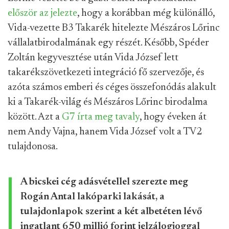
először az jelezte
, hogy a korábban még különálló,
Vida-vezette B3 Takarék hitelezte Mészáros Lőrinc
vállalatbirodalmának egy részét. Később, Spéder
Zoltán kegyvesztése után Vida József lett
takarékszövetkezeti integráció fő szervezője, és
azóta számos emberi és céges összefonódás alakult
ki a Takarék-világ és Mészáros Lőrinc birodalma
között. Azt a
G7 írta meg tavaly
, hogy éveken át
nem Andy Vajna, hanem Vida József volt a TV2
tulajdonosa.
A bicskei cég adásvétellel szerezte meg
Rogán Antal lakóparki lakását, a
tulajdonlapok szerint a két albetéten lévő
ingatlant 650 millió forint jelzálogjoggal