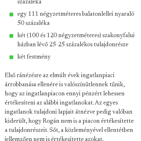
százaléka
egy 111 négyzetméteres balatonlellei nyaraló
50 százaléka
két (100 és 120 négyzetméteres) szakonyfalui
házban lévő 25-25 százalékos tulajdonrésze
két festmény
Első ránézésre az elmúlt évek ingatlanpiaci
árrobbanása ellenére is valószínűtlennek tűnik,
hogy az ingatlanpiacon ennyi pénzért lehessen
értékesíteni az alábbi ingatlanokat. Az egyes
ingatlanok tulajdoni lapjait átnézve pedig valóban
kiderült, hogy Rogán nem is a piacon értékesítette
a tulajdonrészeit. Sőt, a közleményével ellentétben
jellemzően nem is értékesítette azokat.