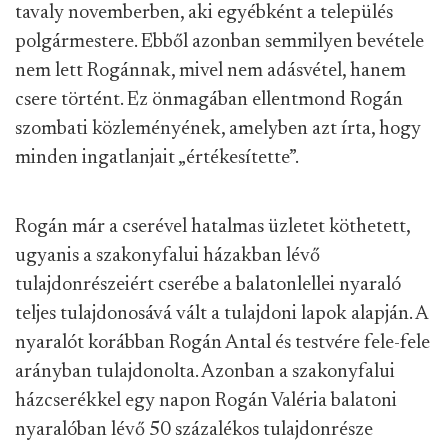
tavaly novemberben, aki egyébként a település
polgármestere. Ebből azonban semmilyen bevétele
nem lett Rogánnak, mivel nem adásvétel, hanem
csere történt. Ez önmagában ellentmond Rogán
szombati közleményének, amelyben azt írta, hogy
minden ingatlanjait „értékesítette”.
Rogán már a cserével hatalmas üzletet köthetett,
ugyanis a szakonyfalui házakban lévő
tulajdonrészeiért cserébe a balatonlellei nyaraló
teljes tulajdonosává vált a tulajdoni lapok alapján. A
nyaralót korábban Rogán Antal és testvére fele-fele
arányban tulajdonolta. Azonban a szakonyfalui
házcserékkel egy napon Rogán Valéria balatoni
nyaralóban lévő 50 százalékos tulajdonrésze