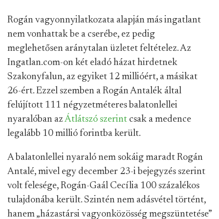
Rogán vagyonnyilatkozata alapján más ingatlant
nem vonhattak be a cserébe, ez pedig
meglehetősen aránytalan üzletet feltételez. Az
Ingatlan.com-on két eladó házat hirdetnek
Szakonyfalun, az egyiket 12 millióért, a másikat
26-ért. Ezzel szemben a Rogán Antalék által
felújított 111 négyzetméteres balatonlellei
nyaralóban az
Átlátszó szerint
csak a medence
legalább 10 millió forintba került.
A balatonlellei nyaraló nem sokáig maradt Rogán
Antalé, mivel egy december 23-i bejegyzés szerint
volt felesége, Rogán-Gaál Cecília 100 százalékos
tulajdonába került. Szintén nem adásvétel történt,
hanem „házastársi vagyonközösség megszüntetése”