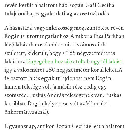
révén került a balatoni ház Rogán-Gaál Cecília
tulajdonába, ez gyakorlatilag az osztozkodás.
A házastársi vagyonközösség megszüntetése révén
Rogán is jutott ingatlanhoz. Amikor a Pasa Parkban
lévő lakásuk növekedése miatt számos cikk
született, kiderült, hogy a 185 négyzetméteres
lakáshoz
lényegében hozzácsatoltak egy fél lakást
,
így a valós méret 250 négyzetméter körül lehet. A
felosztott lakás egyik tulajdonosa nem Rogán,
hanem felesége volt (a másik rész pedig egy
szomszéd, Puskás András feleségének van. Puskás
korábban Rogán helyettese volt az V. kerületi
önkormányzatnál).
Ugyanaznap, amikor Rogán Cecíliáé lett a balatoni