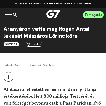
TELEX
AFTER
G7
KARAKTER
TÁMOGATÁS
SHOP
Támogatás
Aranyáron vette meg Rogán Antal
lakását Mészáros Lőrinc köre
frissítve
KÖZÉLET
Fabók Bálint
Kasnyik Márton
Állításával ellentétben nem minden ingatlanja
értékesítéséből lett 800 milliója. Testvérét és
volt feleségét bevonva csak a Pasa Parkban lévő