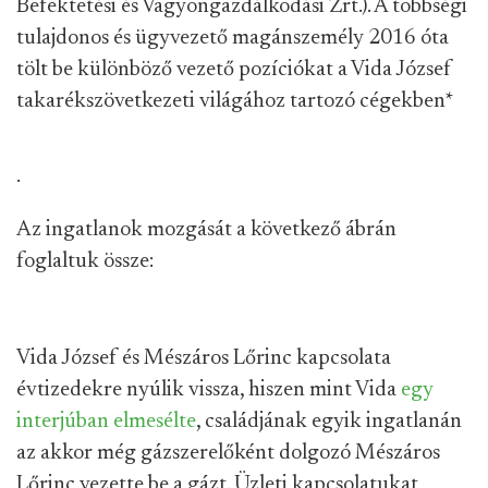
Befektetési és Vagyongazdálkodási Zrt.). A többségi
tulajdonos és ügyvezető magánszemély 2016 óta
tölt be különböző vezető pozíciókat a Vida József
takarékszövetkezeti világához tartozó cégekben
*
.
Az ingatlanok mozgását a következő ábrán
foglaltuk össze:
Vida József és Mészáros Lőrinc kapcsolata
évtizedekre nyúlik vissza, hiszen mint Vida
egy
interjúban elmesélte
, családjának egyik ingatlanán
az akkor még gázszerelőként dolgozó Mészáros
Lőrinc vezette be a gázt. Üzleti kapcsolatukat