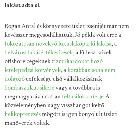
lakást adta el.
Rogán Antal és környezete üzleti zsenijét már nem
kevésszer megcsodálhattuk. Jó példa volt erre a
fokozatosan növekvő luxuslakóparki lakása
, a
belvárosi lakásértékesítések
, a Fidesz-közeli
offshore cégeknek
tízmilliárdokat hozó
letelepedési kötvények
, a
korábban soha nem
dolgozó
exfelesége első vállalkozásának
bombasztikus sikere
vagy a továbbra is
megmagyarázhatatlan
feltalálókarrierje
. A
közvéleményben nagy visszhangot keltő
helikopterezés
mögött is igen bonyolult üzleti
manőverek voltak.