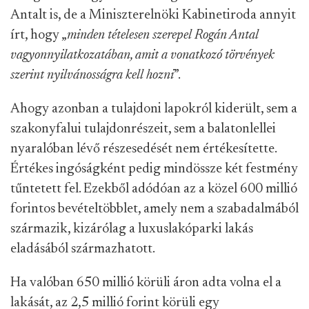
Antalt is, de a Miniszterelnöki Kabinetiroda annyit
írt, hogy „
minden tételesen szerepel Rogán Antal
vagyonnyilatkozatában, amit a vonatkozó törvények
szerint nyilvánosságra kell hozni
”.
Ahogy azonban a tulajdoni lapokról kiderült, sem a
szakonyfalui tulajdonrészeit, sem a balatonlellei
nyaralóban lévő részesedését nem értékesítette.
Értékes ingóságként pedig mindössze két festmény
tűntetett fel. Ezekből adódóan az a közel 600 millió
forintos bevételtöbblet, amely nem a szabadalmából
származik, kizárólag a luxuslakóparki lakás
eladásából származhatott.
Ha valóban 650 millió körüli áron adta volna el a
lakását, az 2,5 millió forint körüli egy