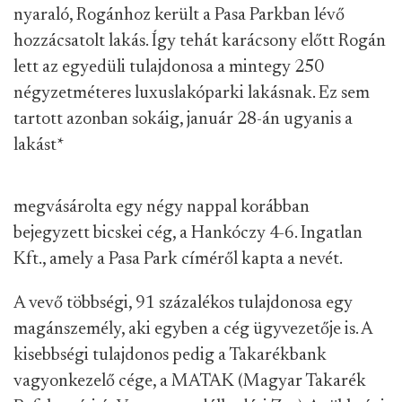
nyaraló, Rogánhoz került a Pasa Parkban lévő
hozzácsatolt lakás. Így tehát karácsony előtt Rogán
lett az egyedüli tulajdonosa a mintegy 250
négyzetméteres luxuslakóparki lakásnak. Ez sem
tartott azonban sokáig, január 28-án ugyanis a
lakást
*
megvásárolta egy négy nappal korábban
bejegyzett bicskei cég, a Hankóczy 4-6. Ingatlan
Kft., amely a Pasa Park címéről kapta a nevét.
A vevő többségi, 91 százalékos tulajdonosa egy
magánszemély, aki egyben a cég ügyvezetője is. A
kisebbségi tulajdonos pedig a Takarékbank
vagyonkezelő cége, a MATAK (Magyar Takarék