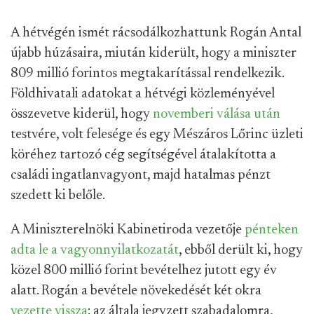
A hétvégén ismét rácsodálkozhattunk Rogán Antal
újabb húzásaira, miután kiderült, hogy a miniszter
809 millió forintos megtakarítással rendelkezik.
Földhivatali adatokat a hétvégi közleményével
összevetve kiderül, hogy
novemberi válása után
testvére, volt felesége és egy Mészáros Lőrinc üzleti
köréhez tartozó cég segítségével átalakította a
családi ingatlanvagyont, majd hatalmas pénzt
szedett ki belőle.
A Miniszterelnöki Kabinetiroda vezetője
pénteken
adta le a vagyonnyilatkozatát
, ebből derült ki, hogy
közel 800 millió forint bevételhez jutott egy év
alatt. Rogán a bevétele növekedését két okra
vezette vissza
: az általa jegyzett szabadalomra,