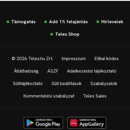
Támogatás
Adó 1% felajánlás
Hírlevelek
Telex Shop
© 2026 Telex.hu Zrt.
Impresszum
Etikai kódex
Átláthatóság
ÁSZF
Adatkezelési tájékoztató
Sütitájékoztató
Süti beállítások
Szabályzatok
Kommentelési szabályzat
Telex Sales