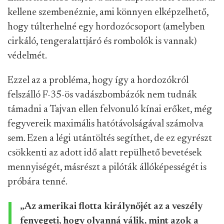
kellene szembenéznie, ami könnyen elképzelhető,
hogy túlterhelné egy hordozócsoport (amelyben
cirkáló, tengeralattjáró és rombolók is vannak)
védelmét.
Ezzel az a probléma, hogy így a hordozókról
felszálló F-35-ös vadászbombázók nem tudnák
támadni a Tajvan ellen felvonuló kínai erőket, még
fegyvereik maximális hatótávolságával számolva
sem. Ezen a légi utántöltés segíthet, de ez egyrészt
csökkenti az adott idő alatt repülhető bevetések
mennyiségét, másrészt a pilóták állóképességét is
próbára tenné.
„Az amerikai flotta királynőjét az a veszély
fenyegeti, hogy olyanná válik, mint azok a