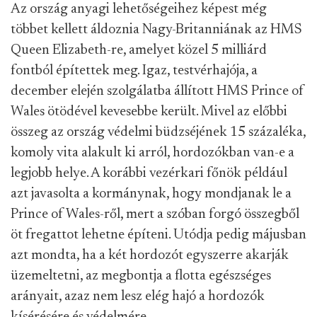
Az ország anyagi lehetőségeihez képest még
többet kellett áldoznia Nagy-Britanniának az HMS
Queen Elizabeth-re, amelyet közel 5 milliárd
fontból építettek meg. Igaz, testvérhajója, a
december elején szolgálatba állított HMS Prince of
Wales ötödével kevesebbe került. Mivel az előbbi
összeg az ország védelmi büdzséjének 15 százaléka,
komoly vita alakult ki arról, hordozókban van-e a
legjobb helye. A korábbi vezérkari főnök például
azt javasolta a kormánynak, hogy mondjanak le a
Prince of Wales-ről, mert a szóban forgó összegből
öt fregattot lehetne építeni. Utódja pedig májusban
azt mondta, ha a két hordozót egyszerre akarják
üzemeltetni, az megbontja a flotta egészséges
arányait, azaz nem lesz elég hajó a hordozók