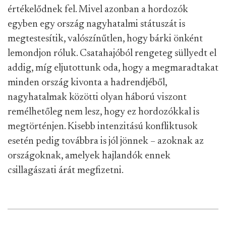
értékelődnek fel. Mivel azonban a hordozók
egyben egy ország nagyhatalmi státuszát is
megtestesítik, valószínűtlen, hogy bárki önként
lemondjon róluk. Csatahajóból rengeteg süllyedt el
addig, míg eljutottunk oda, hogy a megmaradtakat
minden ország kivonta a hadrendjéből,
nagyhatalmak közötti olyan háború viszont
remélhetőleg nem lesz, hogy ez hordozókkal is
megtörténjen. Kisebb intenzitású konfliktusok
esetén pedig továbbra is jól jönnek – azoknak az
országoknak, amelyek hajlandók ennek
csillagászati árát megfizetni.