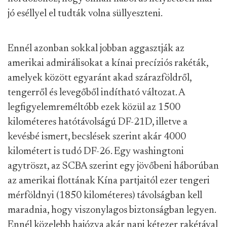
jó eséllyel el tudták volna süllyeszteni.
Ennél azonban sokkal jobban aggasztják az
amerikai admirálisokat a kínai precíziós rakéták,
amelyek között egyaránt akad szárazföldről,
tengerről és levegőből indítható változat. A
legfigyelemreméltóbb ezek közül az 1500
kilométeres hatótávolságú DF-21D, illetve a
kevésbé ismert, becslések szerint akár 4000
kilométert is tudó DF-26. Egy washingtoni
agytröszt, az SCBA szerint egy jövőbeni háborúban
az amerikai flottának Kína partjaitól ezer tengeri
mérföldnyi (1850 kilométeres) távolságban kell
maradnia, hogy viszonylagos biztonságban legyen.
Ennél közelebb hajózva akár napi kétezer rakétával