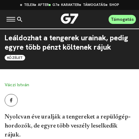
TELEX
AFTER
G7
KARAKTER
TÁMOGATÁS
SHOP
Támogatás
Leáldozhat a tengerek urainak, pedig
egyre több pénzt költenek rájuk
KÖZÉLET
Váczi István
Nyolcvan éve uralják a tengereket a repülőgép-
hordozók, de egyre több veszély leselkedik
rájuk.