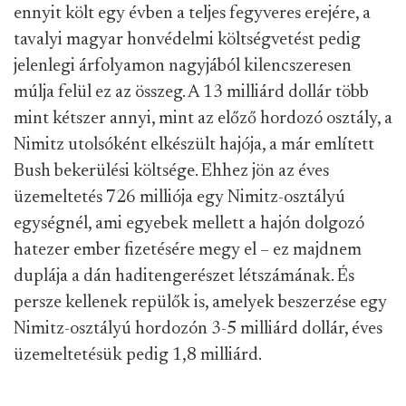
ennyit költ egy évben a teljes fegyveres erejére, a
tavalyi magyar honvédelmi költségvetést pedig
jelenlegi árfolyamon nagyjából kilencszeresen
múlja felül ez az összeg. A 13 milliárd dollár több
mint kétszer annyi, mint az előző hordozó osztály, a
Nimitz utolsóként elkészült hajója, a már említett
Bush bekerülési költsége. Ehhez jön az éves
üzemeltetés 726 milliója egy Nimitz-osztályú
egységnél, ami egyebek mellett a hajón dolgozó
hatezer ember fizetésére megy el – ez majdnem
duplája a dán haditengerészet létszámának. És
persze kellenek repülők is, amelyek beszerzése egy
Nimitz-osztályú hordozón 3-5 milliárd dollár, éves
üzemeltetésük pedig 1,8 milliárd.