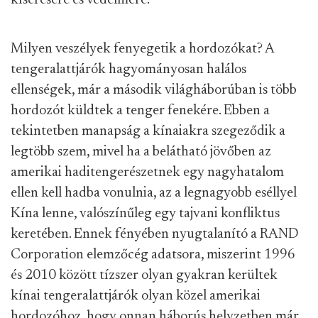
kísérésére és védelmére.
Milyen veszélyek fenyegetik a hordozókat? A
tengeralattjárók hagyományosan halálos
ellenségek, már a második világháborúban is több
hordozót küldtek a tenger fenekére. Ebben a
tekintetben manapság a kínaiakra szegeződik a
legtöbb szem, mivel ha a belátható jövőben az
amerikai haditengerészetnek egy nagyhatalom
ellen kell hadba vonulnia, az a legnagyobb eséllyel
Kína lenne, valószínűleg egy tajvani konfliktus
keretében. Ennek fényében nyugtalanító a RAND
Corporation elemzőcég adatsora, miszerint 1996
és 2010 között tízszer olyan gyakran kerültek
kínai tengeralattjárók olyan közel amerikai
hordozóhoz, hogy onnan háborús helyzetben már