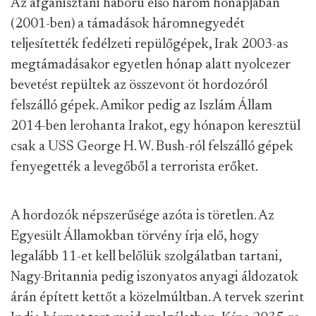
Az afganisztáni háború első három hónapjában
(2001-ben) a támadások háromnegyedét
teljesítették fedélzeti repülőgépek, Irak 2003-as
megtámadásakor egyetlen hónap alatt nyolcezer
bevetést repültek az összevont öt hordozóról
felszálló gépek. Amikor pedig az Iszlám Állam
2014-ben lerohanta Irakot, egy hónapon keresztül
csak a USS George H. W. Bush-ról felszálló gépek
fenyegették a levegőből a terrorista erőket.
A hordozók népszerűsége azóta is töretlen. Az
Egyesült Államokban törvény írja elő, hogy
legalább 11-et kell belőlük szolgálatban tartani,
Nagy-Britannia pedig iszonyatos anyagi áldozatok
árán épített kettőt a közelmúltban. A tervek szerint