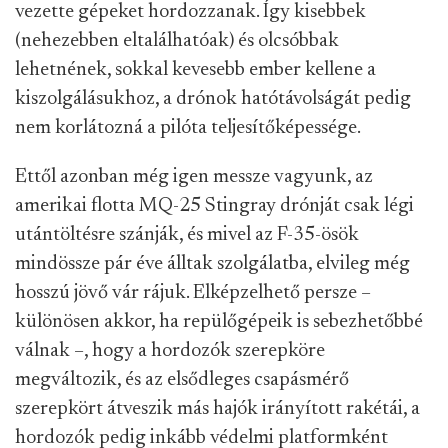
vezette gépeket hordozzanak. Így kisebbek
(nehezebben eltalálhatóak) és olcsóbbak
lehetnének, sokkal kevesebb ember kellene a
kiszolgálásukhoz, a drónok hatótávolságát pedig
nem korlátozná a pilóta teljesítőképessége.
Ettől azonban még igen messze vagyunk, az
amerikai flotta MQ-25 Stingray drónját csak légi
utántöltésre szánják, és mivel az F-35-ösök
mindössze pár éve álltak szolgálatba, elvileg még
hosszú jövő vár rájuk. Elképzelhető persze –
különösen akkor, ha repülőgépeik is sebezhetőbbé
válnak –, hogy a hordozók szerepköre
megváltozik, és az elsődleges csapásmérő
szerepkört átveszik más hajók irányított rakétái, a
hordozók pedig inkább védelmi platformként