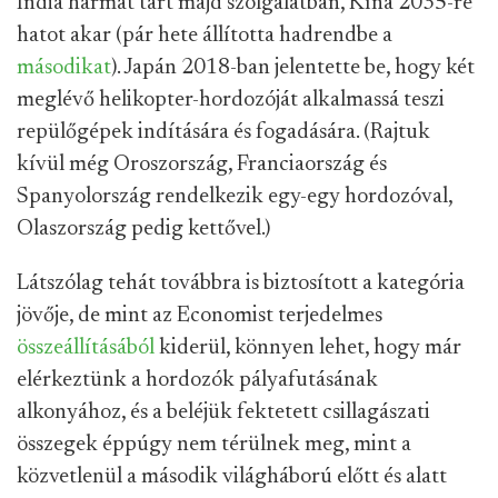
India hármat tart majd szolgálatban, Kína 2035-re
hatot akar (pár hete állította hadrendbe a
másodikat
). Japán 2018-ban jelentette be, hogy két
meglévő helikopter-hordozóját alkalmassá teszi
repülőgépek indítására és fogadására. (Rajtuk
kívül még Oroszország, Franciaország és
Spanyolország rendelkezik egy-egy hordozóval,
Olaszország pedig kettővel.)
Látszólag tehát továbbra is biztosított a kategória
jövője, de mint az Economist terjedelmes
összeállításából
kiderül, könnyen lehet, hogy már
elérkeztünk a hordozók pályafutásának
alkonyához, és a beléjük fektetett csillagászati
összegek éppúgy nem térülnek meg, mint a
közvetlenül a második világháború előtt és alatt