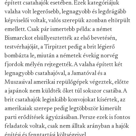
épített csatahajók esetében. Ezek kategóriájuk
valaha volt legerősebb, legnagyobb és legdrágább
képviselői voltak, valós szerepük azonban eltörpült
emellett. Csak pár ismertebb példa: a német
Bismarckot elsüllyesztették az első bevetésén,
testvérhajóját, a Tirpitzet pedig a brit légierő
bombázta le, miután a németek évekig norvég
fjordok mélyén rejtegették. A valaha épített két
legnagyobb csatahajóval, a Jamatóval és a
Muszasival amerikai repülőgépek végeztek, előtte
a japánok nem küldték őket túl sokszor csatába. A
brit csatahajók leginkább konvojokat kísértek, az
amerikaiak szerepe pedig legtöbbször kimerült
parti erődítések ágyúzásában. Persze ezek is fontos
feladatok voltak, csak nem álltak arányban a hajók
építési és fenntartási költségeivel.