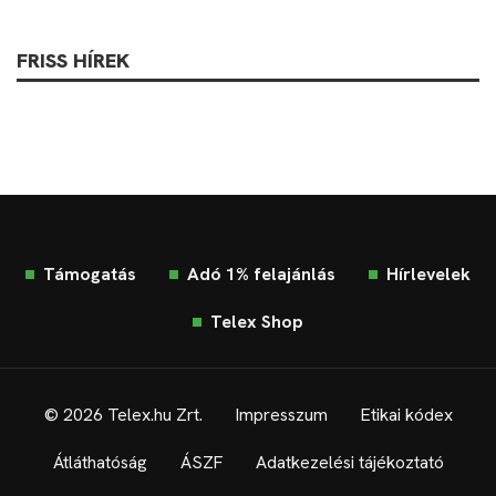
FRISS HÍREK
Támogatás
Adó 1% felajánlás
Hírlevelek
Telex Shop
© 2026 Telex.hu Zrt.
Impresszum
Etikai kódex
Átláthatóság
ÁSZF
Adatkezelési tájékoztató