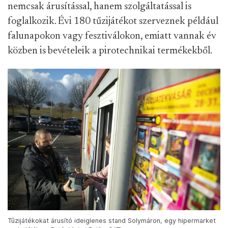
nemcsak árusítással, hanem szolgáltatással is
foglalkozik. Évi 180 tűzijátékot szerveznek például
falunapokon vagy fesztiválokon, emiatt vannak év
közben is bevételeik a pirotechnikai termékekből.
Tűzijátékokat árusító ideiglenes stand Solymáron, egy hipermarket