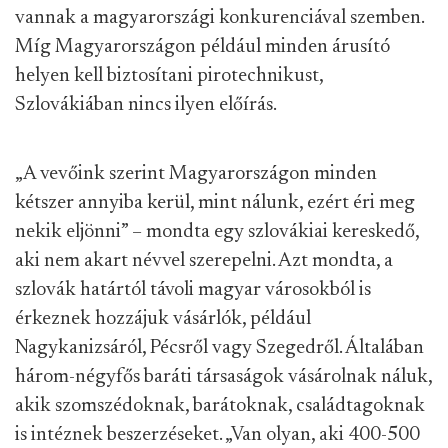
vannak a magyarországi konkurenciával szemben.
Míg Magyarországon például minden árusító
helyen kell biztosítani pirotechnikust,
Szlovákiában nincs ilyen előírás.
„A vevőink szerint Magyarországon minden
kétszer annyiba kerül, mint nálunk, ezért éri meg
nekik eljönni” – mondta egy szlovákiai kereskedő,
aki nem akart névvel szerepelni. Azt mondta, a
szlovák határtól távoli magyar városokból is
érkeznek hozzájuk vásárlók, például
Nagykanizsáról, Pécsről vagy Szegedről. Általában
három-négyfős baráti társaságok vásárolnak náluk,
akik szomszédoknak, barátoknak, családtagoknak
is intéznek beszerzéseket. „Van olyan, aki 400-500