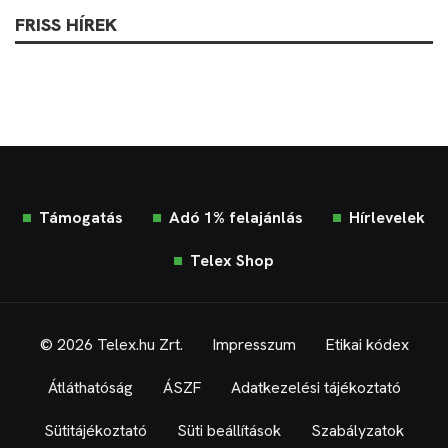
FRISS HÍREK
Támogatás
Adó 1% felajánlás
Hírlevelek
Telex Shop
© 2026 Telex.hu Zrt.
Impresszum
Etikai kódex
Átláthatóság
ÁSZF
Adatkezelési tájékoztató
Sütitájékoztató
Süti beállítások
Szabályzatok