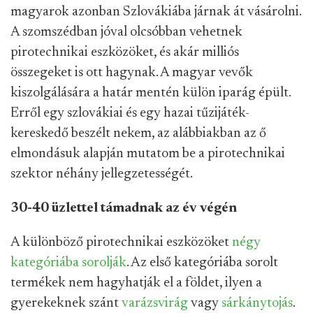
magyarok azonban Szlovákiába járnak át vásárolni.
A szomszédban jóval olcsóbban vehetnek
pirotechnikai eszközöket, és akár milliós
összegeket is ott hagynak. A magyar vevők
kiszolgálására a határ mentén külön iparág épült.
Erről egy szlovákiai és egy hazai tűzijáték-
kereskedő beszélt nekem, az alábbiakban az ő
elmondásuk alapján mutatom be a pirotechnikai
szektor néhány jellegzetességét.
30-40 üzlettel támadnak az év végén
A különböző pirotechnikai eszközöket
négy
kategóriába sorolják
. Az első kategóriába sorolt
termékek nem hagyhatják el a földet, ilyen a
gyerekeknek szánt
varázsvirág
vagy
sárkánytojás
.