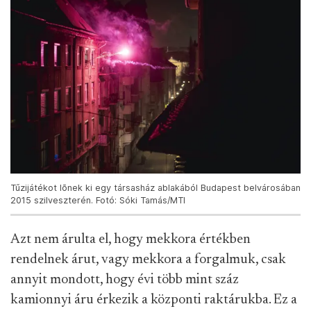
Tűzijátékot lõnek ki egy társasház ablakából Budapest belvárosában
2015 szilveszterén. Fotó: Sóki Tamás/MTI
Azt nem árulta el, hogy mekkora értékben
rendelnek árut, vagy mekkora a forgalmuk, csak
annyit mondott, hogy évi több mint száz
kamionnyi áru érkezik a központi raktárukba. Ez a