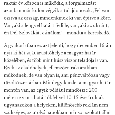
raktár év közben is működik, a forgalmazást
azonban már külön végzik a tulajdonosok. „Fel van
osztva az ország, mindenkinek ki van építve a köre.
Van, aki a lengyel határt fedi le, van, aki az ukránt,
én Dél-Szlovákiát csinálom” – mondta a kereskedő.
A gyakorlatban ez azt jelenti, hogy december 16-án
nyit ki hét saját árusítóhelye a magyar határ
közelében, és több mint húsz viszonteladója is van.
Ezek az eladóhelyek jellemzően raktárakban
működnek, de van olyan is, ami pénzváltóban vagy
tűzoltószertárban. Mindegyik üzlet a magyar határ
mentén van, az egyik például mindössze 200
méterre van a határtól. Mivel 10-15 éve árulnak
ugyanazokon a helyeken, különösebb reklám nem
szükséges, az utolsó napokban már sor szokott állni