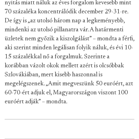
nyitás miatt náluk az éves forgalom kevesebb mint
70 százaléka koncentrálódik december 29-31-re.
De így is „az utolsó három nap a legkeményebb,
mindenki az utolsó pillanatra vár. A határmenti
üzletek nem győzik a kiszolgálást” – mondta a férfi,
aki szerint minden legálisan folyik náluk, és évi 10-
15 százalékkal nő a forgalmuk. Szerinte a
korábban vázolt okok mellett azért is olcsóbbak
Szlovákiában, mert kisebb haszonnal is
megelégszenek. „Amit megveszünk 50 euróért, azt
60-70-ért adjuk el, Magyarországon viszont 100
euróért adják” – mondta.