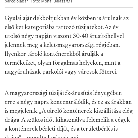
parkolójában. Fotó: Mohai Balázs/MTI
Gyulai ajándékboltjukban év közben is árulnak az
első két kategóriába tartozó tűzijátékot. Az év
utolsó négy napján viszont 30-40 árusítóhellyel
jelennek meg a kelet-magyarországi régióban.
Ilyenkor tároló konténerekből árulják a
termékeiket, olyan forgalmas helyeken, mint a
nagyáruházak parkolói vagy városok főterei.
A magyarországi tűzijáték-árusítás lényegében
erre a négy napra koncentrálódik, és ez az árakban
is megjelenik. „A tároló konténerek kiszállítása elég
drága. A szűkös időt kihasználva felemelik a cégek
a konténerek bérleti díját, és a területbérlés is