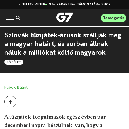
TELEX
AFTER
G7
KARAKTER
TÁMOGATÁS
SHOP
Támogatás
Szlovák tűzijáték-árusok szállják meg
a magyar határt, és sorban állnak
náluk a milliókat költő magyarok
KÖZÉLET
Fabók Bálint
A tűzijáték-forgalmazók egész évben pár
decemberi napra készülnek; van, hogy a