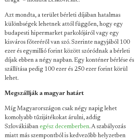
drága” – mondta Leskovicsné.
Azt mondta, a terület bérleti díjában hatalmas
különbségek lehetnek attól függően, hogy egy
budapesti hipermarket parkolójáról vagy egy
kisváros főteréről van szó. Szerinte nagyjából 100
ezer és egymillió forint között szóródnak a bérleti
díjak ebben a négy napban. Egy konténer bérlése és
szállítása pedig 100 ezer és 250 ezer forint körül
lehet.
Megszállják a magyar határt
Míg Magyarországon csak négy napig lehet
komolyabb tűzijátékokat árulni, addig
Szlovákiában
egész decemberben
. A szabályozás
miatt más szempontból is kedvezőbb helyzetben