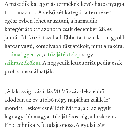
A második kategóriás termékek kevés hatóanyagot
tartalmaznak. Az első két kategória termékeit
egész évben lehet árusítani, a harmadik
kategóriásokat azonban csak december 28. és
január 31. között szabad. Ebbe tartoznak a nagyobb
hatóanyagú, komolyabb tűzijátékok, mint a rakéta,
a
római gyertya
, a
tűzijátéktelep
vagy a
szikraszökőkút.
A negyedik kategóriát pedig csak
profik használhatják.
„A lakossági vásárlás 90-95 százaléka ebből
adódóan az év utolsó négy napjában zajlik le” –
mondta Leskovicsné Tóth Mária, aki az egyik
legnagyobb magyar tűzijátékos cég, a Leskovics
Pirotechnika Kft. tulajdonosa. A gyulai cég