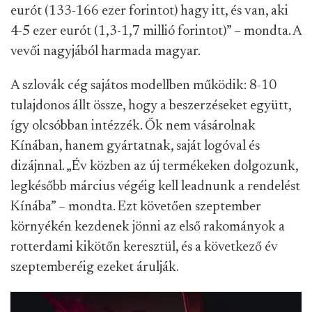
eurót (133-166 ezer forintot) hagy itt, és van, aki
4-5 ezer eurót (1,3-1,7 millió forintot)” – mondta. A
vevői nagyjából harmada magyar.
A szlovák cég sajátos modellben működik: 8-10
tulajdonos állt össze, hogy a beszerzéseket együtt,
így olcsóbban intézzék. Ők nem vásárolnak
Kínában, hanem gyártatnak, saját logóval és
dizájnnal. „Év közben az új termékeken dolgozunk,
legkésőbb március végéig kell leadnunk a rendelést
Kínába” – mondta. Ezt követően szeptember
környékén kezdenek jönni az első rakományok a
rotterdami kikötőn keresztül, és a következő év
szeptemberéig ezeket árulják.