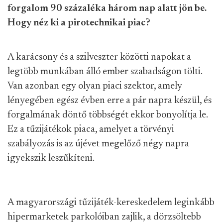
forgalom 90 százaléka három nap alatt jön be.
Hogy néz ki a pirotechnikai piac?
A karácsony és a szilveszter közötti napokat a
legtöbb munkában álló ember szabadságon tölti.
Van azonban egy olyan piaci szektor, amely
lényegében egész évben erre a pár napra készül, és
forgalmának döntő többségét ekkor bonyolítja le.
Ez a tűzijátékok piaca, amelyet a törvényi
szabályozás is az újévet megelőző négy napra
igyekszik leszűkíteni.
A magyarországi tűzijáték-kereskedelem leginkább
hipermarketek parkolóiban zajlik, a dörzsöltebb