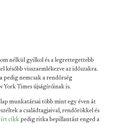
om nélkül gyilkol és a legrettegettebb
el később visszaemlékezve az időszakra.
ta pedig nemcsak a rendőrség
w York Times újságíróinak is.
a lap munkatársai több mint egy éven át
eszéltek a családtagjaival, rendőrökkel és
n
írt cikk
pedig ritka bepillantást enged a