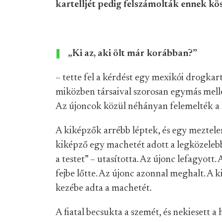
kartelljét pedig felszámolták ennek kös
„Ki az, aki ölt már korábban?”
– tette fel a kérdést egy mexikói drogkar
miközben társaival szorosan egymás mell
Az újoncok közül néhányan felemelték a 
A kiképzők arrébb léptek, és egy meztelen
kiképző egy machetét adott a legközelebb 
a testet” – utasította. Az újonc lefagyott.
fejbe lőtte. Az újonc azonnal meghalt. A
kezébe adta a machetét.
A fiatal becsukta a szemét, és nekiesett a