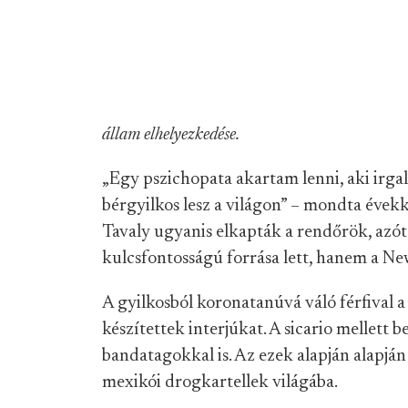
állam elhelyezkedése.
„Egy pszichopata akartam lenni, aki irgal
bérgyilkos lesz a világon” – mondta évekk
Tavaly ugyanis elkapták a rendőrök, azó
kulcsfontosságú forrása lett, hanem a Ne
A gyilkosból koronatanúvá váló férfival 
készítettek interjúkat. A sicario mellett b
bandatagokkal is. Az ezek alapján alapjá
mexikói drogkartellek világába.