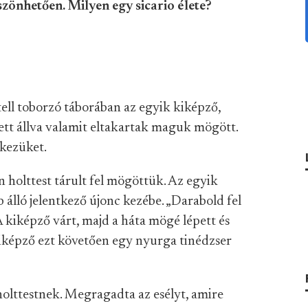
zönhetően. Milyen egy sicario élete?
tell toborzó táborában az egyik kiképző,
ett állva valamit eltakartak maguk mögött.
kezüket.
 holttest tárult fel mögöttük. Az egyik
álló jelentkező újonc kezébe. „Darabold fel
 A kiképző várt, majd a háta mögé lépett és
 kiképző ezt követően egy nyurga tinédzser
 holttestnek. Megragadta az esélyt, amire