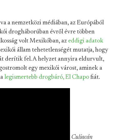
pva a nemzetközi médiában, az Európából
ikói drogháborúban évről évre többen
lkosság volt Mexikóban, az
eddigi adatok
mexikói állam tehetetlenségét mutatja, hogy
 derítik fel. A helyzet annyira eldurvult,
ostromolt egy mexikói várost, aminek a
 a
legismertebb drogbáró, El Chapo
fiát.
Culiacán