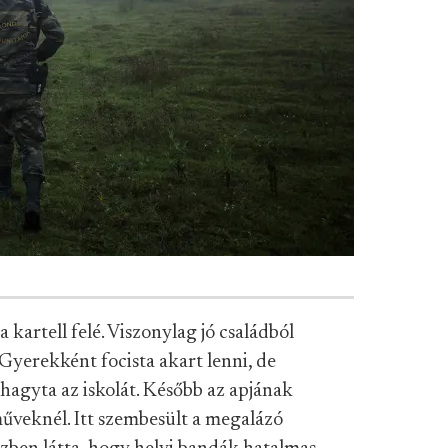
kartell felé. Viszonylag jó családból
Gyerekként focista akart lenni, de
thagyta az iskolát. Később az apjának
űveknél. Itt szembesült a megalázó