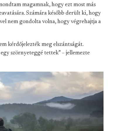
t mondtam magamnak, hogy ezt most más
 beavatására. Számára később derült ki, hogy
ivel nem gondolta volna, hogy végrehajtja a
nem kérdőjelezték meg elszántságát.
 egy szörnyeteggé tettek” – jellemezte