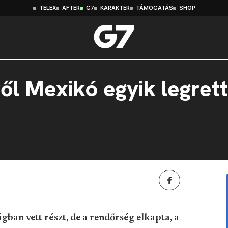
TELEX
AFTER
G7
KARAKTER
TÁMOGATÁS
SHOP
éről Mexikó egyik legre
gban vett részt, de a rendőrség elkapta, a