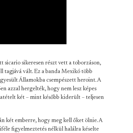
sicario sikeresen részt vett a toborzáson,
l tagjává vált. Ez a banda Mexikó több
 Egyesült Államokba csempészett heroint. A
ően azzal hergelték, hogy nem lesz képes
tételt két – mint később kiderült – teljesen
án két emberre, hogy meg kell őket ölnie. A
éle figyelmeztetés nélkül halálra késelte