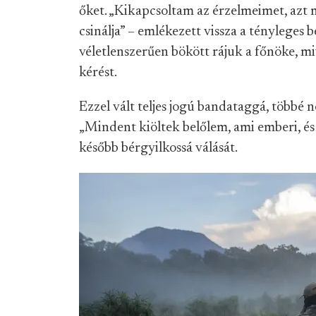
őket. „Kikapcsoltam az érzelmeimet, az
csinálja” – emlékezett vissza a tényleges
véletlenszerűen bökött rájuk a főnöke, m
kérést.
Ezzel vált teljes jogú bandataggá, többé 
„Mindent kiöltek belőlem, ami emberi, és
később bérgyilkossá válását.