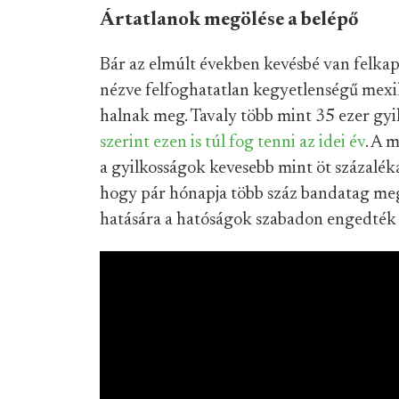
Ártatlanok megölése a belépő
Bár az elmúlt években kevésbé van felka
nézve felfoghatatlan kegyetlenségű mex
halnak meg. Tavaly több mint 35 ezer gyi
szerint ezen is túl fog tenni az idei év
. A 
a gyilkosságok kevesebb mint öt százalékát
hogy pár hónapja több száz bandatag meg
hatására a hatóságok szabadon engedték