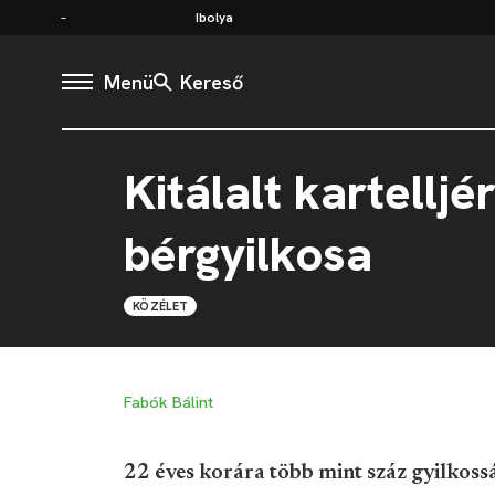
Ibolya
Menü
Kereső
Kitálalt kartellj
bérgyilkosa
KÖZÉLET
Fabók Bálint
22 éves korára több mint száz gyilkossá