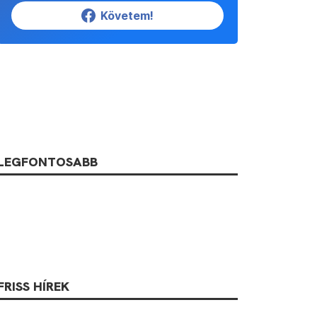
Követem!
LEGFONTOSABB
FRISS HÍREK