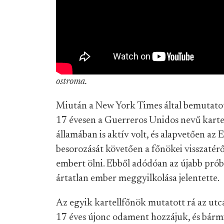
ostroma.
Miután a New York Times által bemutatott 
17 évesen a Guerreros Unidos nevű kartel
államában is aktív volt, és alapvetően az
besorozását követően a főnökei visszatér
embert ölni. Ebből adódóan az újabb próba
ártatlan ember meggyilkolása jelentette.
Az egyik kartellfőnök mutatott rá az utc
17 éves újonc odament hozzájuk, és bármif