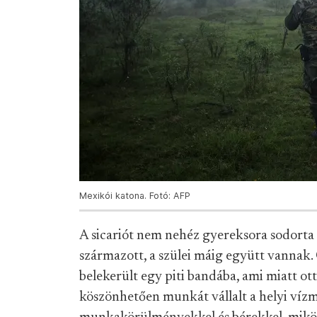
Mexikói katona. Fotó: AFP
A sicariót nem nehéz gyereksora sodorta a 
származott, a szülei máig együtt vannak. 
belekerült egy piti bandába, ami miatt ot
köszönhetően munkát vállalt a helyi vízm