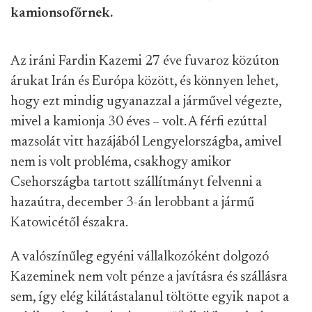
kamionsofőrnek.
Az iráni Fardin Kazemi 27 éve fuvaroz közúton
árukat Irán és Európa között, és könnyen lehet,
hogy ezt mindig ugyanazzal a járművel végezte,
mivel a kamionja 30 éves – volt. A férfi ezúttal
mazsolát vitt hazájából Lengyelországba, amivel
nem is volt probléma, csakhogy amikor
Csehországba tartott szállítmányt felvenni a
hazaútra, december 3-án lerobbant a jármű
Katowicétől északra.
A valószínűleg egyéni vállalkozóként dolgozó
Kazeminek nem volt pénze a javításra és szállásra
sem, így elég kilátástalanul töltötte egyik napot a