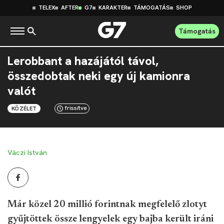
TELEX
AFTER
G7
KARAKTER
TÁMOGATÁS
SHOP
Támogatás
Lerobbant a hazájától távol,
összedobtak neki egy új kamionra
valót
frissítve
KÖZÉLET
Váczi István
Már közel 20 millió forintnak megfelelő zlotyt
gyűjtöttek össze lengyelek egy bajba került iráni