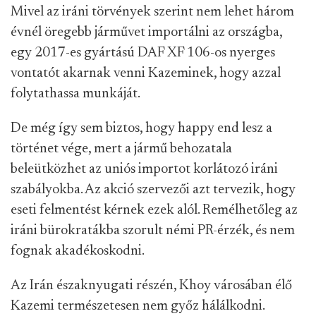
Mivel az iráni törvények szerint nem lehet három
évnél öregebb járművet importálni az országba,
egy 2017-es gyártású DAF XF 106-os nyerges
vontatót akarnak venni Kazeminek, hogy azzal
folytathassa munkáját.
De még így sem biztos, hogy happy end lesz a
történet vége, mert a jármű behozatala
beleütközhet az uniós importot korlátozó iráni
szabályokba. Az akció szervezői azt tervezik, hogy
eseti felmentést kérnek ezek alól. Remélhetőleg az
iráni bürokratákba szorult némi PR-érzék, és nem
fognak akadékoskodni.
Az Irán északnyugati részén, Khoy városában élő
Kazemi természetesen nem győz hálálkodni.