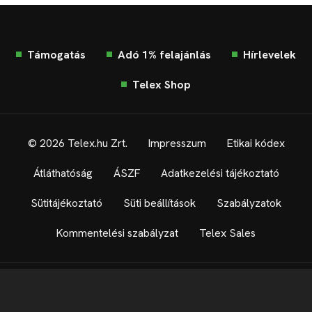
Támogatás
Adó 1% felajánlás
Hírlevelek
Telex Shop
© 2026 Telex.hu Zrt.
Impresszum
Etikai kódex
Átláthatóság
ÁSZF
Adatkezelési tájékoztató
Sütitájékoztató
Süti beállítások
Szabályzatok
Kommentelési szabályzat
Telex Sales