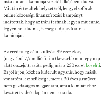
másik után a kamionja vezetőfülkéjében aludva.
Miután értesültek helyzetéről, lengyel sofőrök
online közösségi finanszírozási kampányt
indítottak, hogy az iráni férfinak legyen mit ennie,
legyen hol aludnia, és meg tudja javíttatni a
kamionját.
Az eredetileg célul kitűzött 99 ezer zloty
(nagyjából 7,7 millió forint) kevesebb mint egy nap
alatt összejött, azóta pedig már a 250 ezret
közelíti
.
Ez jól is jön, közben kiderült ugyanis, hogy másik
vontatóra lesz szüksége, mert a 30 éves járművet
nem gazdaságos megjavítani, ami a kampányhoz
készített videó alapján nem is csoda.