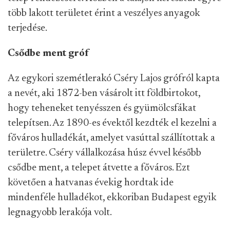
több lakott területet érint a veszélyes anyagok
terjedése.
Csődbe ment gróf
Az egykori szemétlerakó Cséry Lajos grófról kapta
a nevét, aki 1872-ben vásárolt itt földbirtokot,
hogy teheneket tenyésszen és gyümölcsfákat
telepítsen. Az 1890-es évektől kezdték el kezelni a
főváros hulladékát, amelyet vasúttal szállítottak a
területre. Cséry vállalkozása húsz évvel később
csődbe ment, a telepet átvette a főváros. Ezt
követően a hatvanas évekig hordtak ide
mindenféle hulladékot, ekkoriban Budapest egyik
legnagyobb lerakója volt.