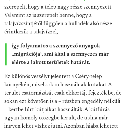
szerepelt, hogy a telep nagy része szennyezett.
Valamint az is szerepelt benne, hogy a
talajvízszintjétől függően a hulladék alsó része
érintkezik a talajvízzel,
így folyamatos a szennyező anyagok
„migrációja”, ami által a szennyezés már
elérte a lakott területek határát.
Ez különös veszélyt jelentett a Cséry-telep
környékén, mivel sokan használnak kutakat. A
terület csatornázását csak ekkortájt fejezték be, de
sokan ezt követően is a – részben engedély nélküli
– kertbe fúrt kútjaikat használták. A kútfúrás
ugyan komoly összegbe került, de utána már
ingyen lehet vízhez jutni. Azonban hiába lehetett