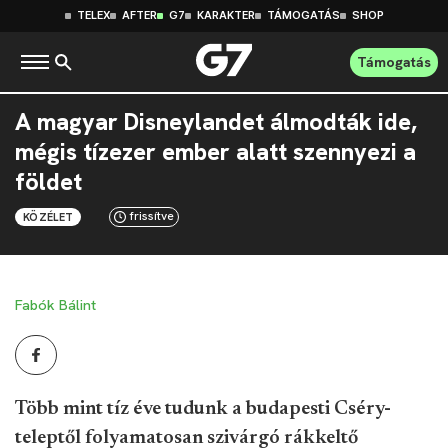
TELEX
AFTER
G7
KARAKTER
TÁMOGATÁS
SHOP
Támogatás
A magyar Disneylandet álmodták ide,
mégis tízezer ember alatt szennyezi a
földet
frissítve
KÖZÉLET
Fabók Bálint
Több mint tíz éve tudunk a budapesti Cséry-
teleptől folyamatosan szivárgó rákkeltő