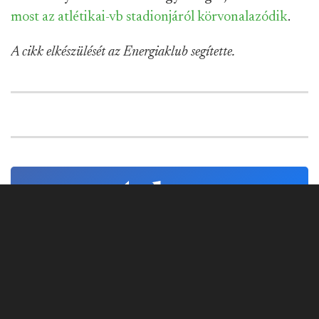
most az atlétikai-vb stadionjáról körvonalazódik
.
A cikk elkészülését az Energiaklub segítette.
Kövess minket Facebookon is!
Követem!