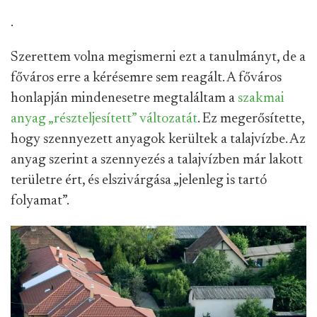
.
Szerettem volna megismerni ezt a tanulmányt, de a
főváros erre a kérésemre sem reagált. A főváros
honlapján mindenesetre megtaláltam a
szakmai
anyag „részteljesített” változatát
. Ez megerősítette,
hogy szennyezett anyagok kerültek a talajvízbe. Az
anyag szerint a szennyezés a talajvízben már lakott
területre ért, és elszivárgása „jelenleg is tartó
folyamat”.