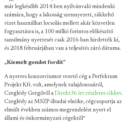
már legkésőbb 2014-ben nyilvánvaló mindenki
számára, hogy a lakosság szennyezett, rákkeltő
vizet használhat locsolás mellett akár közvetlen
fogyasztásra is, a 100 millió forintos előkészítő
tanulmány nyertesét csak 2016-ban hirdették ki,
és 2018 februárjában van a teljesítés záró dátuma.
„Kiemelt gondot fordít”
A nyertes konzorciumot vezető cég a Perfektum
Projekt Kft. volt, amelynek tulajdonosáról,
Czeglédy Gergőről a
Direkt36 írt részletes cikket
.
Czeglédy az MSZP óbudai elnöke, cégcsoportja az
elmúlt években számos megrendelést nyert el
állami és önkormányzati cégektől
*