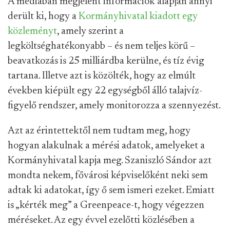
A médiában megjelent információk alapján annyi
derült ki, hogy a
Kormányhivatal kiadott egy
közleményt
, amely szerint a
legköltséghatékonyabb – és nem teljes körű –
beavatkozás is 25 milliárdba kerülne, és tíz évig
tartana. Illetve azt is közölték, hogy az elmúlt
években kiépült egy 22 egységből álló talajvíz-
figyelő rendszer, amely monitorozza a szennyezést.
Azt az érintettektől nem tudtam meg, hogy
hogyan alakulnak a mérési adatok, amelyeket a
Kormányhivatal kapja meg. Szaniszló Sándor azt
mondta nekem, fővárosi képviselőként neki sem
adtak ki adatokat, így ő sem ismeri ezeket. Emiatt
is „kérték meg” a Greenpeace-t, hogy végezzen
méréseket. Az egy évvel ezelőtti közlésében a