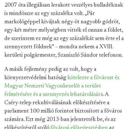
2007 óta illegálisan lerakott veszélyes hulladéknak
is mindössze az egy százaléka volt. „Pár
markológéppel kivájtak négy-öt nagyobb gödröt,
egy-két méter mélységben vitték el onnan a földet,
de szerintem ez még az egy százalékát sem érte el a
szennyezett földnek” – mondta nekem a XVIII.
kerületi polgármester, Szaniszló Sándor telefonon.
A másik fejlemény pedig az volt, hogy a
környezetvédelmi hatóság
kötelezte a fővárost és
Magyar Nemzeti Vagyonkezelőt a terület
felmérésére és a szennyezés lehatárolására
. A
Cséry-telep rekultiválásának előkészítésére a
parlament 100 millió forintot biztosított a főváros
számára. Ezt még 2013-ban jelentették be, és az
előkészítésről szóló
fővárosi előterjesztésben
az