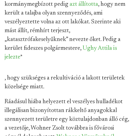
kormánymegbízott pedig
azt állította
, hogy nem
került a talajba olyan szennyeződés, ami
veszélyeztette volna az ott lakókat. Szerinte aki
mást állít, rémhírt terjeszt,
„katasztrófakeselyűknek” nevezte őket. Pedig a
kerület fideszes polgármestere,
Ughy Attila is
jelezte
*
, hogy szükséges a rekultiváció a lakott területek
közelsége miatt.
Ráadásul hiába helyezett el veszélyes hulladékot
illegálisan bizonyítottan rákkeltő anyagokkal
szennyezett területre egy köztulajdonban álló cég,
a vezetője, Wohner Zsolt továbbra is fővárosi