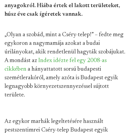
anyagokról. Hiába értek el lakott területeket,
húsz éve csak ígéretek vannak.
„Olyan a szobád, mint a Cséry-telep!” – fedte meg
egykoron a nagymamája azokat a budai
úrilányokat, akik rendetlenül hagyták szobájukat.
A mondást az
Index idézte fel egy 2008-as
cikkében
a hányattatott sorsú budapesti
szemétlerakóról, amely azóta is Budapest egyik
legnagyobb környezetszennyezéssel sújtott
területe.
Az egykor marhák legeltetésére használt
pestszentimrei Cséry-telep Budapest egyik