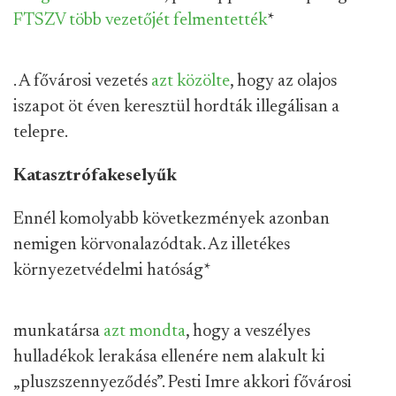
FTSZV több vezetőjét felmentették
*
. A fővárosi vezetés
azt közölte
, hogy az olajos
iszapot öt éven keresztül hordták illegálisan a
telepre.
Katasztrófakeselyűk
Ennél komolyabb következmények azonban
nemigen körvonalazódtak. Az illetékes
környezetvédelmi hatóság
*
munkatársa
azt mondta
, hogy a veszélyes
hulladékok lerakása ellenére nem alakult ki
„pluszszennyeződés”. Pesti Imre akkori fővárosi