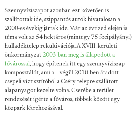
Szennyvíziszapot azonban ezt követően is
szállítottak ide, szippantós autók hivatalosan a
2000-es évekig jártak ide. Már az évtized elején is
téma volt az 54 hektáros (mintegy 75 focipályányi)
hulladéktelep rekultivációja. A XVIII. kerületi
önkormányzat
2003-ban meg is állapodott a
fővárossal
, hogy építenek itt egy szennyvíziszap-
komposztálót, ami a – végül 2010-ben átadott –
csepeli víztisztítóból a Cséry-telepre szállított
alapanyagot kezelte volna. Cserébe a terület
rendezését ígérte a főváros, többek között egy
közpark létrehozásával.