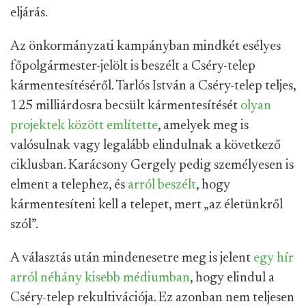
eljárás.
Az önkormányzati kampányban mindkét esélyes
főpolgármester-jelölt is beszélt a Cséry-telep
kármentesítéséről. Tarlós István a Cséry-telep teljes,
125 milliárdosra becsült kármentesítését
olyan
projektek között említette
, amelyek meg is
valósulnak vagy legalább elindulnak a következő
ciklusban. Karácsony Gergely pedig személyesen is
elment a telephez, és
arról beszélt
, hogy
kármentesíteni kell a telepet, mert „az életünkről
szól”.
A választás után mindenesetre meg is jelent
egy hír
arról néhány kisebb médiumban
, hogy elindul a
Cséry-telep rekultivációja. Ez azonban nem teljesen