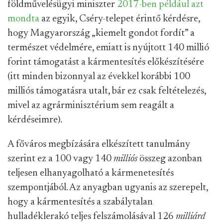
földművelésügyi miniszter
2017-ben például azt
mondta
az egyik, Cséry-telepet érintő kérdésre,
hogy Magyarország „kiemelt gondot fordít” a
természet védelmére, emiatt is nyújtott 140 millió
forint támogatást a kármentesítés előkészítésére
(itt minden bizonnyal az évekkel korábbi 100
milliós támogatásra utalt, bár ez csak feltételezés,
mivel az agrárminisztérium sem reagált a
kérdéseimre).
A főváros megbízására elkészített tanulmány
szerint ez a 100 vagy 140
milliós
összeg azonban
teljesen elhanyagolható a kármenetesítés
szempontjából. Az anyagban ugyanis az szerepelt,
hogy a kármentesítés a szabálytalan
hulladéklerakó teljes felszámolásával 126
milliárd