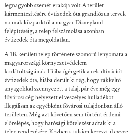
legnagyobb szemétlerakója volt. A terület
kármentesítésére évtizedek óta grandiózus tervek
vannak közparktól a magyar Disneyland
felépítéséig, a telep felszámolása azonban
évtizedek óta megoldatlan.
A 18. kerületi telep története szomorú lenyomata a
magyarországi környezetvédelem
korlátoltságának. Hiába ígérgetik a rekultivációt
évtizedek óta, hiába derült ki rég, hogy rákkeltő
anyagokkal szennyezett a talaj, pár éve még egy
fővárosi cég helyezett el veszélyes hulladékot
illegálisan az egyébként fővárosi tulajdonban álló
területen. Még azt követően sem történt érdemi
előrelépés, hogy hatósági kötelezést adtak ki a
telep rendezésére. Közben a talajon keresztül egyre