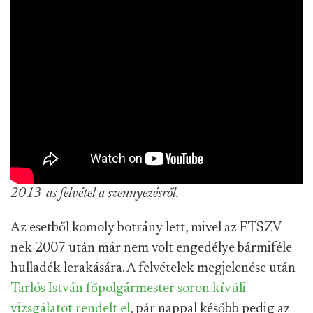
2013-as felvétel a szennyezésről.
Az esetből komoly botrány lett, mivel az FTSZV-
nek 2007 után már nem volt engedélye bármiféle
hulladék lerakására. A felvételek megjelenése után
Tarlós István főpolgármester soron kívüli
vizsgálatot rendelt el
, pár nappal később pedig az