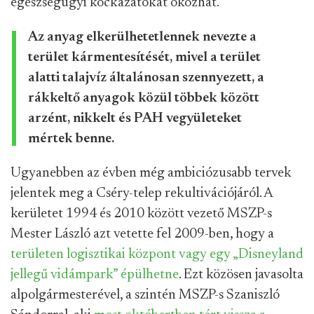
egészségügyi kockázatokat okozhat.
Az anyag elkerülhetetlennek nevezte a
terület kármentesítését, mivel a terület
alatti talajvíz általánosan szennyezett, a
rákkeltő anyagok közül többek között
arzént, nikkelt és PAH vegyületeket
mértek benne.
Ugyanebben az évben még ambiciózusabb tervek
jelentek meg a Cséry-telep rekultivációjáról. A
kerületet 1994 és 2010 között vezető MSZP-s
Mester László azt vetette fel 2009-ben, hogy a
területen logisztikai központ vagy egy „Disneyland
jellegű vidámpark” épülhetne
. Ezt közösen javasolta
alpolgármesterével, a szintén MSZP-s Szaniszló