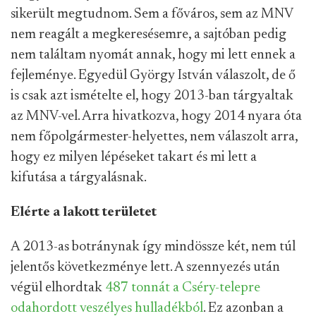
sikerült megtudnom. Sem a főváros, sem az MNV
nem reagált a megkeresésemre, a sajtóban pedig
nem találtam nyomát annak, hogy mi lett ennek a
fejleménye. Egyedül György István válaszolt, de ő
is csak azt ismételte el, hogy 2013-ban tárgyaltak
az MNV-vel. Arra hivatkozva, hogy 2014 nyara óta
nem főpolgármester-helyettes, nem válaszolt arra,
hogy ez milyen lépéseket takart és mi lett a
kifutása a tárgyalásnak.
Elérte a lakott területet
A 2013-as botránynak így mindössze két, nem túl
jelentős következménye lett. A szennyezés után
végül elhordtak
487 tonnát a Cséry-telepre
odahordott veszélyes hulladékból
. Ez azonban a