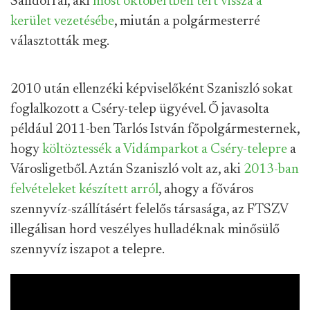
Sándorral, aki
most októbertben tért vissza a
kerület vezetésébe
, miután a polgármesterré
választották meg.
2010 után ellenzéki képviselőként Szaniszló sokat
foglalkozott a Cséry-telep ügyével. Ő javasolta
például 2011-ben Tarlós István főpolgármesternek,
hogy
költöztessék a Vidámparkot a Cséry-telepre
a
Városligetből. Aztán Szaniszló volt az, aki
2013-ban
felvételeket készített arról
, ahogy a főváros
szennyvíz-szállításért felelős társasága, az FTSZV
illegálisan hord veszélyes hulladéknak minősülő
szennyvíz iszapot a telepre.