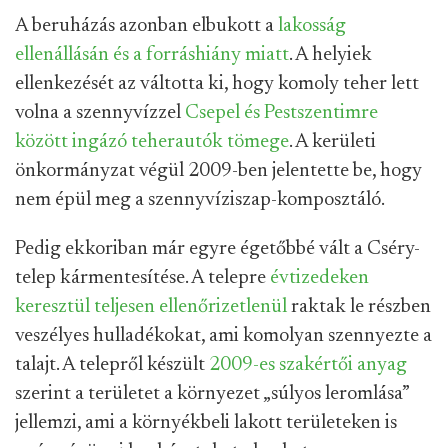
A beruházás azonban elbukott a
lakosság
ellenállásán és a forráshiány miatt
. A helyiek
ellenkezését az váltotta ki, hogy komoly teher lett
volna a szennyvízzel
Csepel és Pestszentimre
között ingázó teherautók tömege
. A kerületi
önkormányzat végül 2009-ben jelentette be, hogy
nem épül meg a szennyvíziszap-komposztáló.
Pedig ekkoriban már egyre égetőbbé vált a Cséry-
telep kármentesítése. A telepre
évtizedeken
keresztül teljesen ellenőrizetlenül
raktak le részben
veszélyes hulladékokat, ami komolyan szennyezte a
talajt. A telepről készült
2009-es szakértői anyag
szerint a területet a környezet „súlyos leromlása”
jellemzi, ami a környékbeli lakott területeken is