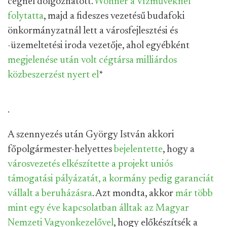
cégnél dolgozhatott.
Wohner a Vízműveknél
folytatta
, majd a fideszes vezetésű budafoki
önkormányzatnál lett a városfejlesztési és
-üzemeltetési iroda vezetője, ahol egyébként
megjelenése után volt cégtársa milliárdos
közbeszerzést nyert el
*
.
A szennyezés után György István akkori
főpolgármester-helyettes
bejelentette
, hogy a
városvezetés elkészítette a projekt uniós
támogatási pályázatát, a kormány pedig garanciát
vállalt a beruházásra
. Azt mondta, akkor
már több
mint egy éve kapcsolatban álltak az Magyar
Nemzeti Vagyonkezelővel
, hogy előkészítsék a