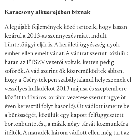
Karácsony alkuerejében bíznak
A legújabb fejlemények közé tartozik, hogy lassan
lezárul a 2013-as szennyezés miatt indult
büntetőügyi eljárás. A kerületi ügyészség nyolc
ember ellen emelt vádat. A vádirat szerint közülük
hatan az FTSZV vezetői voltak, ketten pedig
sofőrök. A vád szerint ők közreműködtek abban,
hogy a Cséry-telepen szabálytalanul helyezzenek el
veszélyes hulladékot 2013 májusa és szeptembere
között (a főváros korábbi vezetése szerint ugye öt
éven keresztül folyt hasonló). Öt vádlott ismerte be
a bűnösségét, közülük egy kapott felfüggesztett
börtönbüntetést, a másik négy társát közmunkára
ítélték. A maradék három vádlott ellen még tart az