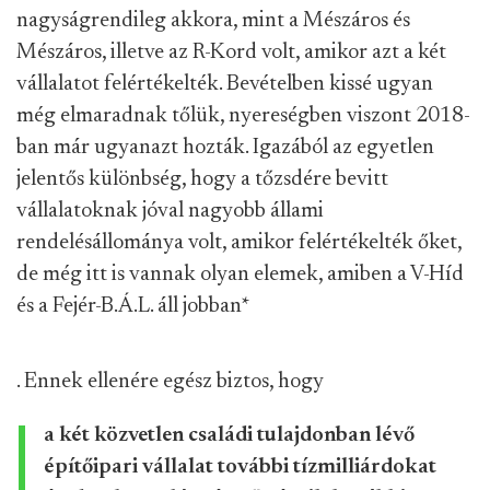
nagyságrendileg akkora, mint a Mészáros és
Mészáros, illetve az R-Kord volt, amikor azt a két
vállalatot felértékelték. Bevételben kissé ugyan
még elmaradnak tőlük, nyereségben viszont 2018-
ban már ugyanazt hozták. Igazából az egyetlen
jelentős különbség, hogy a tőzsdére bevitt
vállalatoknak jóval nagyobb állami
rendelésállománya volt, amikor felértékelték őket,
de még itt is vannak olyan elemek, amiben a V-Híd
és a Fejér-B.Á.L. áll jobban
*
. Ennek ellenére egész biztos, hogy
a két közvetlen családi tulajdonban lévő
építőipari vállalat további tízmilliárdokat