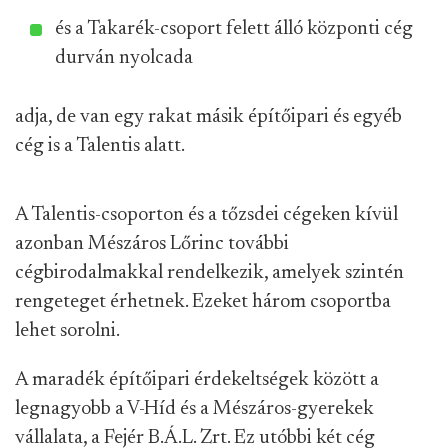
és a Takarék-csoport felett álló központi cég
durván nyolcada
adja, de van egy rakat másik építőipari és egyéb
cég is a Talentis alatt.
A Talentis-csoporton és a tőzsdei cégeken kívül
azonban Mészáros Lőrinc további
cégbirodalmakkal rendelkezik, amelyek szintén
rengeteget érhetnek. Ezeket három csoportba
lehet sorolni.
A maradék építőipari érdekeltségek között a
legnagyobb a V-Híd és a Mészáros-gyerekek
vállalata, a Fejér B.Á.L. Zrt. Ez utóbbi két cég