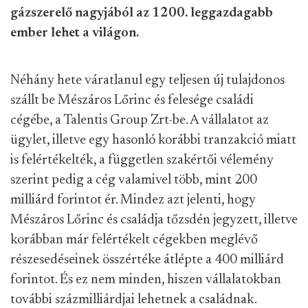
gázszerelő nagyjából az 1200. leggazdagabb
ember lehet a világon.
Néhány hete váratlanul egy teljesen új tulajdonos
szállt be Mészáros Lőrinc és felesége családi
cégébe, a Talentis Group Zrt-be. A vállalatot az
ügylet, illetve egy hasonló korábbi tranzakció miatt
is felértékelték, a független szakértői vélemény
szerint pedig a cég valamivel több, mint 200
milliárd forintot ér. Mindez azt jelenti, hogy
Mészáros Lőrinc és családja tőzsdén jegyzett, illetve
korábban már felértékelt cégekben meglévő
részesedéseinek összértéke átlépte a 400 milliárd
forintot. És ez nem minden, hiszen vállalatokban
további százmilliárdjai lehetnek a családnak.