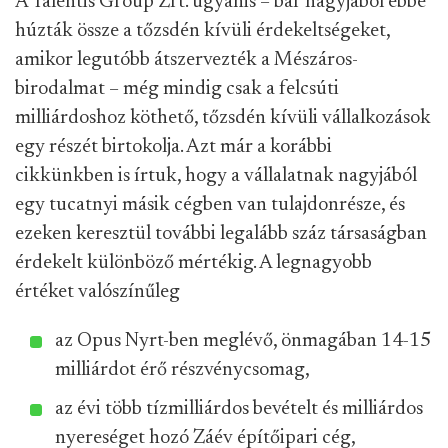
A Talentis Group Zrt. ugyanis – bár nagyjából ebbe
húzták össze a tőzsdén kívüli érdekeltségeket,
amikor legutóbb átszervezték a Mészáros-
birodalmat – még mindig csak a felcsúti
milliárdoshoz köthető, tőzsdén kívüli vállalkozások
egy részét birtokolja. Azt már a korábbi
cikkünkben is írtuk, hogy a vállalatnak nagyjából
egy tucatnyi másik cégben van tulajdonrésze, és
ezeken keresztül további legalább száz társaságban
érdekelt különböző mértékig. A legnagyobb
értéket valószínűleg
az Opus Nyrt-ben meglévő, önmagában 14-15
milliárdot érő részvénycsomag,
az évi több tízmilliárdos bevételt és milliárdos
nyereséget hozó Záév építőipari cég,