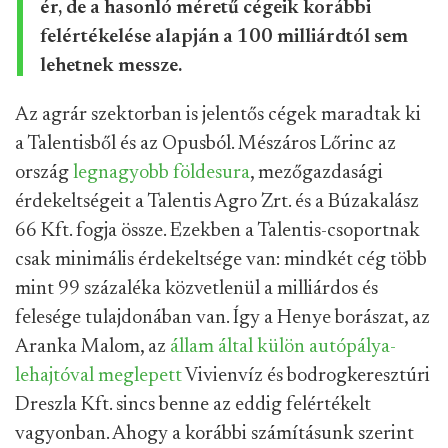
ér, de a hasonló méretű cégeik korábbi
felértékelése alapján a 100 milliárdtól sem
lehetnek messze.
Az agrár szektorban is jelentős cégek maradtak ki
a Talentisből és az Opusból. Mészáros Lőrinc az
ország
legnagyobb földesura
, mezőgazdasági
érdekeltségeit a Talentis Agro Zrt. és a Búzakalász
66 Kft. fogja össze. Ezekben a Talentis-csoportnak
csak minimális érdekeltsége van: mindkét cég több
mint 99 százaléka közvetlenül a milliárdos és
felesége tulajdonában van. Így a Henye borászat, az
Aranka Malom, az
állam által külön autópálya-
lehajtóval meglepett
Vivienvíz és bodrogkeresztúri
Dreszla Kft. sincs benne az eddig felértékelt
vagyonban. Ahogy a korábbi számításunk szerint