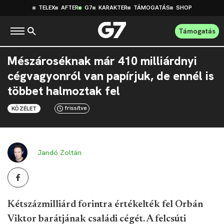
TELEX
AFTER
G7
KARAKTER
TÁMOGATÁS
SHOP
Támogatás
Mészároséknak már 410 milliárdnyi
cégvagyonról van papírjuk, de ennél is
többet halmoztak fel
frissítve
KÖZÉLET
Jandó Zoltán
Kétszázmilliárd forintra értékelték fel Orbán
Viktor barátjának családi cégét. A felcsúti