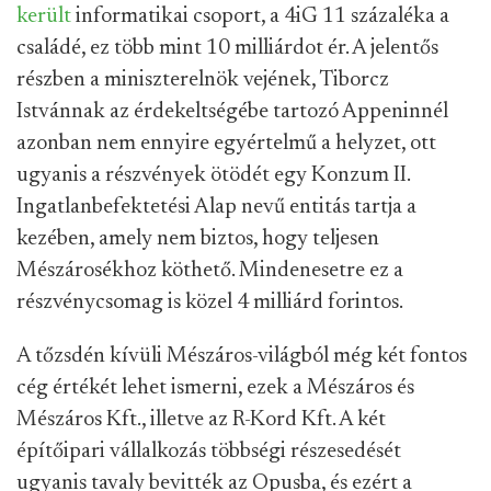
került
informatikai csoport, a 4iG 11 százaléka a
családé, ez több mint 10 milliárdot ér. A jelentős
részben a miniszterelnök vejének, Tiborcz
Istvánnak az érdekeltségébe tartozó Appeninnél
azonban nem ennyire egyértelmű a helyzet, ott
ugyanis a részvények ötödét egy Konzum II.
Ingatlanbefektetési Alap nevű entitás tartja a
kezében, amely nem biztos, hogy teljesen
Mészárosékhoz köthető. Mindenesetre ez a
részvénycsomag is közel 4 milliárd forintos.
A tőzsdén kívüli Mészáros-világból még két fontos
cég értékét lehet ismerni, ezek a Mészáros és
Mészáros Kft., illetve az R-Kord Kft. A két
építőipari vállalkozás többségi részesedését
ugyanis tavaly bevitték az Opusba, és ezért a