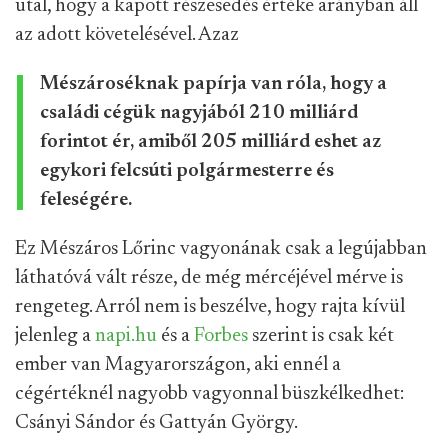
utal, hogy a kapott részesedés értéke arányban áll
az adott követelésével. Azaz
Mészároséknak papírja van róla, hogy a
családi cégük nagyjából 210 milliárd
forintot ér, amiből 205 milliárd eshet az
egykori felcsúti polgármesterre és
feleségére.
Ez Mészáros Lőrinc vagyonának csak a legújabban
láthatóvá vált része, de még mércéjével mérve is
rengeteg. Arról nem is beszélve, hogy rajta kívül
jelenleg a
napi.hu
és a
Forbes
szerint is csak két
ember van Magyarországon, aki ennél a
cégértéknél nagyobb vagyonnal büszkélkedhet:
Csányi Sándor és Gattyán György.