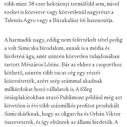
több mint 38 ezer hektárnyi termőföld sem, mivel
ezeket is közvetve vagy közvetlenül nagyrészt a
Talentis Agro vagy a Búzakalász 66 hasznosítja.
A harmadik nagy, eddig nem felértékelt tétel pedig
a volt Simicska birodalom, annak is a média és
hirdetési ága, amit szintén közvetlen tulajdonában
tartott Mészáros Lőrinc. Bár az ehhez a csoporthoz
köthető, szintén több tucat cég egy részét
kiüresítették, azért szép számmal akadnak
milliárdokat hozó vállalatok is. A főleg
óriásplakátokban utazó Publimont például még azt
követően is évi több százmilliós profitot produkált
Simicskáéknak, hogy az oligarcha és Orbán Viktor
összevesztek, és így eltűntek az állami hirdetők. A