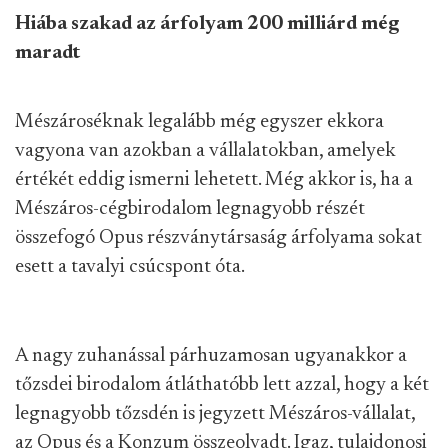
Hiába szakad az árfolyam 200 milliárd még
maradt
Mészároséknak legalább még egyszer ekkora
vagyona van azokban a vállalatokban, amelyek
értékét eddig ismerni lehetett. Még akkor is, ha a
Mészáros-cégbirodalom legnagyobb részét
összefogó Opus részványtársaság árfolyama sokat
esett a tavalyi csúcspont óta.
A nagy zuhanással párhuzamosan ugyanakkor a
tőzsdei birodalom átláthatóbb lett azzal, hogy a két
legnagyobb tőzsdén is jegyzett Mészáros-vállalat,
az Opus és a Konzum összeolvadt. Igaz, tulajdonosi