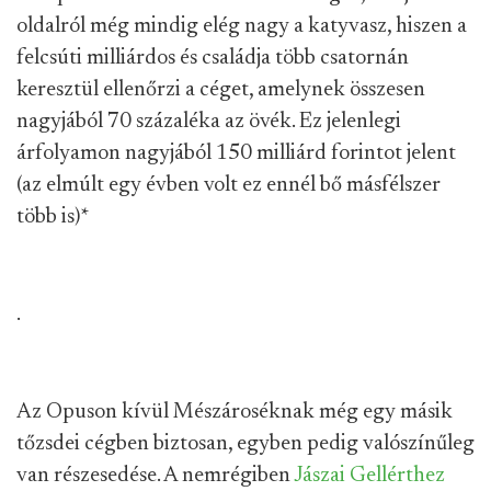
oldalról még mindig elég nagy a katyvasz, hiszen a
felcsúti milliárdos és családja több csatornán
keresztül ellenőrzi a céget, amelynek összesen
nagyjából 70 százaléka az övék. Ez jelenlegi
árfolyamon nagyjából 150 milliárd forintot jelent
(az elmúlt egy évben volt ez ennél bő másfélszer
több is)
*
.
Az Opuson kívül Mészároséknak még egy másik
tőzsdei cégben biztosan, egyben pedig valószínűleg
van részesedése. A nemrégiben
Jászai Gellérthez