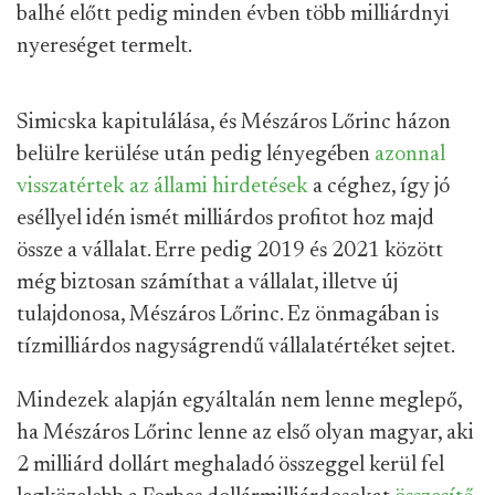
balhé előtt pedig minden évben több milliárdnyi
nyereséget termelt.
Simicska kapitulálása, és Mészáros Lőrinc házon
belülre kerülése után pedig lényegében
azonnal
visszatértek az állami hirdetések
a céghez, így jó
eséllyel idén ismét milliárdos profitot hoz majd
össze a vállalat. Erre pedig 2019 és 2021 között
még biztosan számíthat a vállalat, illetve új
tulajdonosa, Mészáros Lőrinc. Ez önmagában is
tízmilliárdos nagyságrendű vállalatértéket sejtet.
Mindezek alapján egyáltalán nem lenne meglepő,
ha Mészáros Lőrinc lenne az első olyan magyar, aki
2 milliárd dollárt meghaladó összeggel kerül fel