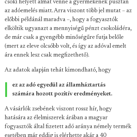
csoki helyett almát venne a gyermekének pusztán
az adóemelés miatt. Arra viszont több jel mutat – az
előbbi példánál maradva –, hogy a fogyasztók
elköltik ugyanazt a mennyiségű pénzt csokoládéra,
de már csak a gyengébb minőségűre futja belőle
(mert az eleve olcsóbb volt, és így az adóval emelt
ára ennek lesz csak megfizethető).
Az adatok alapján tehát kimondható, hogy
ez az adó egyedül az államháztartás
számára hozott pozitív eredményeket.
A vásárlók zsebének viszont rossz hír, hogy
hatására az élelmiszerek árában a magyar
fogyasztók által fizetett adó aránya némely termék
esetében már eddig is elérhette akár a 40