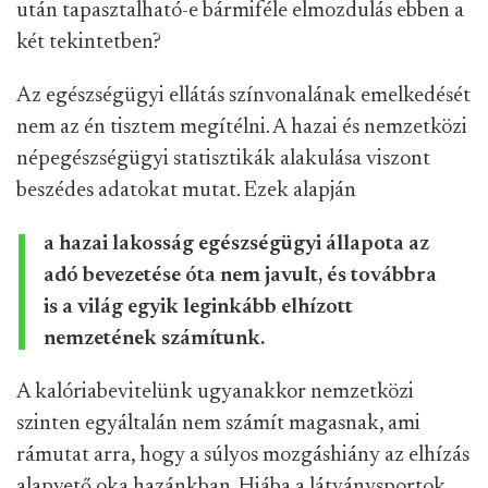
után tapasztalható-e bármiféle elmozdulás ebben a
két tekintetben?
Az egészségügyi ellátás színvonalának emelkedését
nem az én tisztem megítélni. A hazai és nemzetközi
népegészségügyi statisztikák alakulása viszont
beszédes adatokat mutat. Ezek alapján
a hazai lakosság egészségügyi állapota az
adó bevezetése óta nem javult, és továbbra
is a világ egyik leginkább elhízott
nemzetének számítunk.
A kalóriabevitelünk ugyanakkor nemzetközi
szinten egyáltalán nem számít magasnak, ami
rámutat arra, hogy a súlyos mozgáshiány az elhízás
alapvető oka hazánkban. Hiába a látványsportok