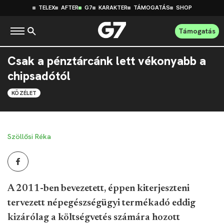
TELEX
AFTER
G7
KARAKTER
TÁMOGATÁS
SHOP
Támogatás
Csak a pénztárcánk lett vékonyabb a
chipsadótól
KÖZÉLET
Szöllősi Réka
A 2011-ben bevezetett, éppen kiterjeszteni
tervezett népegészségügyi termékadó eddig
kizárólag a költségvetés számára hozott