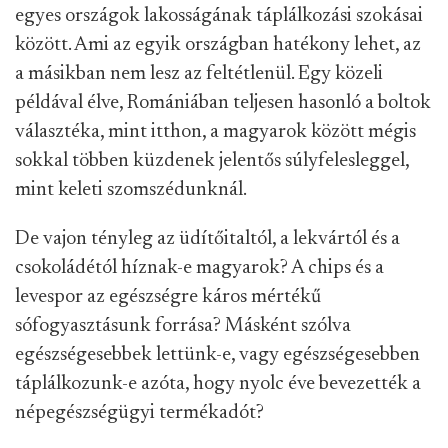
egyes országok lakosságának táplálkozási szokásai
között. Ami az egyik országban hatékony lehet, az
a másikban nem lesz az feltétlenül. Egy közeli
példával élve, Romániában teljesen hasonló a boltok
választéka, mint itthon, a magyarok között mégis
sokkal többen küzdenek jelentős súlyfelesleggel,
mint keleti szomszédunknál.
De vajon tényleg az üdítőitaltól, a lekvártól és a
csokoládétól híznak-e magyarok? A chips és a
levespor az egészségre káros mértékű
sófogyasztásunk forrása? Másként szólva
egészségesebbek lettünk-e, vagy egészségesebben
táplálkozunk-e azóta, hogy nyolc éve bevezették a
népegészségügyi termékadót?