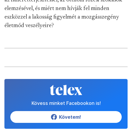
az ismeretterjesztéssel, az otthoni főzési szokások
elemzésével, és miért nem hívják fel minden
eszközzel a lakosság figyelmét a mozgásszegény
életmód veszélyeire?
Kövess minket Facebookon is!
Követem!