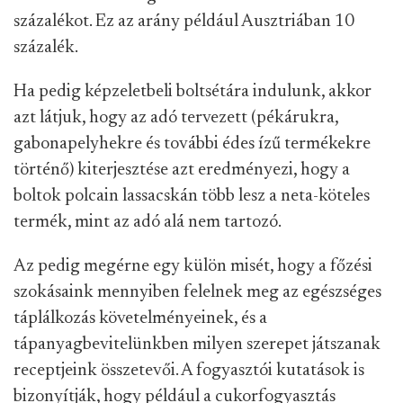
százalékot. Ez az arány például Ausztriában 10
százalék.
Ha pedig képzeletbeli boltsétára indulunk, akkor
azt látjuk, hogy az adó tervezett (pékárukra,
gabonapelyhekre és további édes ízű termékekre
történő) kiterjesztése azt eredményezi, hogy a
boltok polcain lassacskán több lesz a neta-köteles
termék, mint az adó alá nem tartozó.
Az pedig megérne egy külön misét, hogy a főzési
szokásaink mennyiben felelnek meg az egészséges
táplálkozás követelményeinek, és a
tápanyagbevitelünkben milyen szerepet játszanak
receptjeink összetevői. A fogyasztói kutatások is
bizonyítják, hogy például a cukorfogyasztás