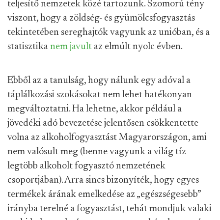
teljesítő nemzetek közé tartozunk. Szomorú tény
viszont, hogy a zöldség- és gyümölcsfogyasztás
tekintetében sereghajtók vagyunk az unióban, és a
statisztika
nem javult
az elmúlt nyolc évben.
Ebből az a tanulság, hogy nálunk egy adóval a
táplálkozási szokásokat nem lehet hatékonyan
megváltoztatni. Ha lehetne, akkor például a
jövedéki adó bevezetése jelentősen csökkentette
volna az alkoholfogyasztást Magyarországon, ami
nem valósult meg (benne vagyunk a világ tíz
legtöbb alkoholt fogyasztó nemzetének
csoportjában). Arra sincs bizonyíték, hogy egyes
termékek árának emelkedése az „egészségesebb”
irányba terelné a fogyasztást, tehát mondjuk valaki