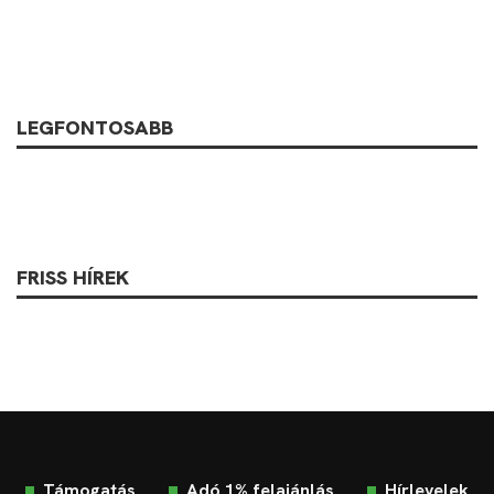
LEGFONTOSABB
FRISS HÍREK
Támogatás
Adó 1% felajánlás
Hírlevelek