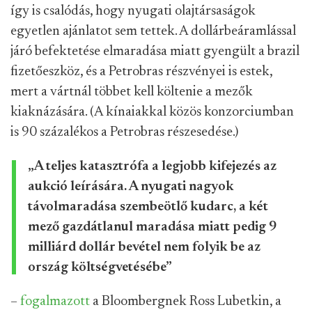
így is csalódás, hogy nyugati olajtársaságok
egyetlen ajánlatot sem tettek. A dollárbeáramlással
járó befektetése elmaradása miatt gyengült a brazil
fizetőeszköz, és a Petrobras részvényei is estek,
mert a vártnál többet kell költenie a mezők
kiaknázására. (A kínaiakkal közös konzorciumban
is 90 százalékos a Petrobras részesedése.)
„A teljes katasztrófa a legjobb kifejezés az
aukció leírására. A nyugati nagyok
távolmaradása szembeötlő kudarc, a két
mező gazdátlanul maradása miatt pedig 9
milliárd dollár bevétel nem folyik be az
ország költségvetésébe”
–
fogalmazott
a Bloombergnek Ross Lubetkin, a