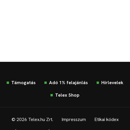
Támogatás
Adó 1% felajánlás
Hírlevelek
Telex Shop
© 2026 Telex.hu Zrt.
Impresszum
Etikai kódex