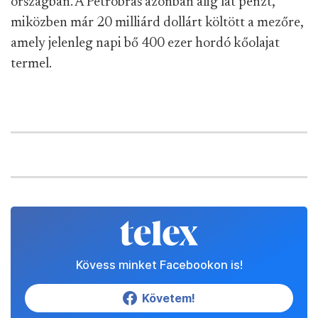
országban. A Petrobras azonban alig lát pénzt,
miközben már 20 milliárd dollárt költött a mezőre,
amely jelenleg napi bő 400 ezer hordó kőolajat
termel.
Kövess minket Facebookon is!
Követem!