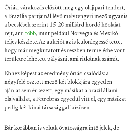
Óriási várakozás előzött meg egy olajipari tendert,
a Brazília partjainál lévő mélytengeri mező ugyanis
a becslések szerint 15-20 milliárd hordó kőolajat
rejt, ami
több
, mint például Norvégia és Mexikó
teljes készlete. Az aukciót az is különlegessé tette,
hogy már megkutatott és részben termelésbe vont
területre lehetett pályázni, ami ritkának számít.
Ehhez képest az eredmény óriási csalódás: a
négyfelé osztott mező két blokkjára egyetlen
ajánlat sem érkezett, egy másikat a brazil állami
olajvállalat, a Petrobras egyedül vitt el, egy másikat
pedig két kínai társasággal közösen.
Bár korábban is voltak óvatosságra intő jelek, de