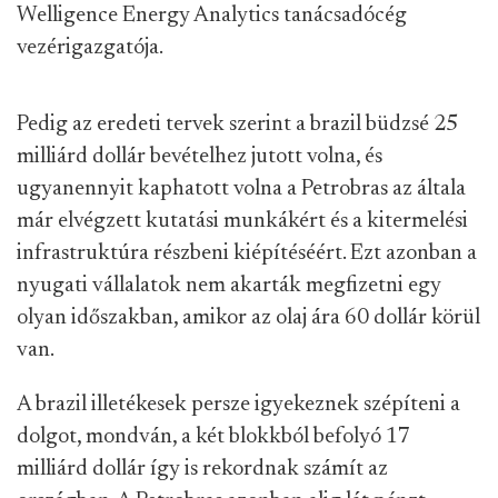
Welligence Energy Analytics tanácsadócég
vezérigazgatója.
Pedig az eredeti tervek szerint a brazil büdzsé 25
milliárd dollár bevételhez jutott volna, és
ugyanennyit kaphatott volna a Petrobras az általa
már elvégzett kutatási munkákért és a kitermelési
infrastruktúra részbeni kiépítéséért. Ezt azonban a
nyugati vállalatok nem akarták megfizetni egy
olyan időszakban, amikor az olaj ára 60 dollár körül
van.
A brazil illetékesek persze igyekeznek szépíteni a
dolgot, mondván, a két blokkból befolyó 17
milliárd dollár így is rekordnak számít az