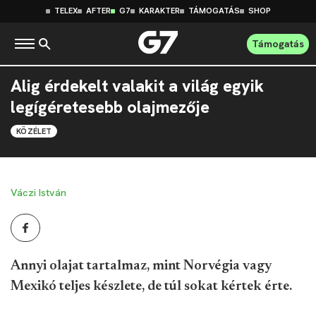
TELEX
AFTER
G7
KARAKTER
TÁMOGATÁS
SHOP
Támogatás
Alig érdekelt valakit a világ egyik
legígéretesebb olajmezője
KÖZÉLET
Váczi István
Annyi olajat tartalmaz, mint Norvégia vagy
Mexikó teljes készlete, de túl sokat kértek érte.