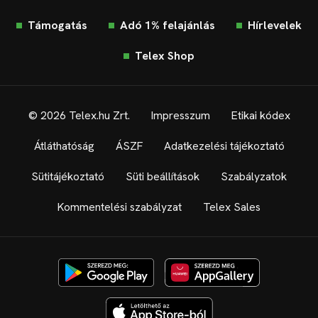
Támogatás
Adó 1% felajánlás
Hírlevelek
Telex Shop
© 2026 Telex.hu Zrt.
Impresszum
Etikai kódex
Átláthatóság
ÁSZF
Adatkezelési tájékoztató
Sütitájékoztató
Süti beállítások
Szabályzatok
Kommentelési szabályzat
Telex Sales