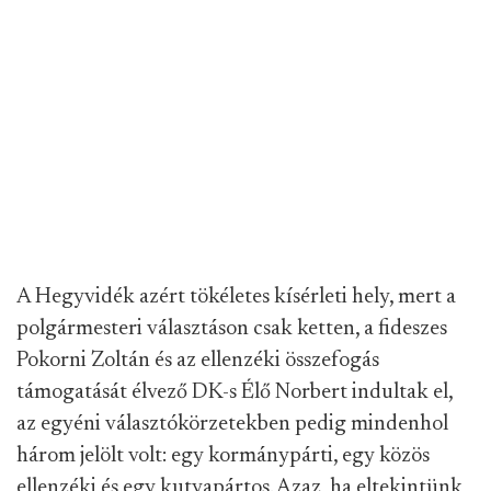
A Hegyvidék azért tökéletes kísérleti hely, mert a
polgármesteri választáson csak ketten, a fideszes
Pokorni Zoltán és az ellenzéki összefogás
támogatását élvező DK-s Élő Norbert indultak el,
az egyéni választókörzetekben pedig mindenhol
három jelölt volt: egy kormánypárti, egy közös
ellenzéki és egy kutyapártos. Azaz, ha eltekintünk