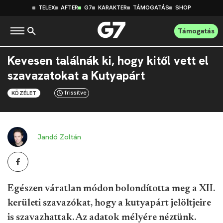
TELEX
AFTER
G7
KARAKTER
TÁMOGATÁS
SHOP
Támogatás
Kevesen találnák ki, hogy kitől vett el
szavazatokat a Kutyapárt
frissítve
KÖZÉLET
Jandó Zoltán
Egészen váratlan módon bolondította meg a XII.
kerületi szavazókat, hogy a kutyapárt jelöltjeire
is szavazhattak. Az adatok mélyére néztünk.