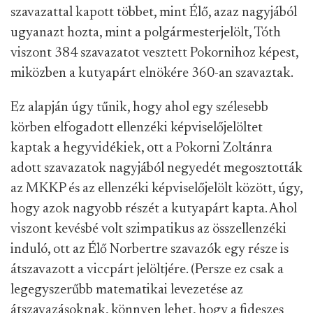
szavazattal kapott többet, mint Élő, azaz nagyjából
ugyanazt hozta, mint a polgármesterjelölt, Tóth
viszont 384 szavazatot vesztett Pokornihoz képest,
miközben a kutyapárt elnökére 360-an szavaztak.
Ez alapján úgy tűnik, hogy ahol egy szélesebb
körben elfogadott ellenzéki képviselőjelöltet
kaptak a hegyvidékiek, ott a Pokorni Zoltánra
adott szavazatok nagyjából negyedét megosztották
az MKKP és az ellenzéki képviselőjelölt között, úgy,
hogy azok nagyobb részét a kutyapárt kapta. Ahol
viszont kevésbé volt szimpatikus az összellenzéki
induló, ott az Élő Norbertre szavazók egy része is
átszavazott a viccpárt jelöltjére. (Persze ez csak a
legegyszerűbb matematikai levezetése az
átszavazásoknak, könnyen lehet, hogy a fideszes