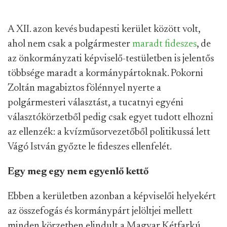
A XII. azon kevés budapesti kerület között volt,
ahol nem csak a polgármester
maradt fideszes
, de
az önkormányzati képviselő-testületben is jelentős
többsége maradt a kormánypártoknak. Pokorni
Zoltán magabiztos fölénnyel nyerte a
polgármesteri választást, a tucatnyi egyéni
választókörzetből pedig csak egyet tudott elhozni
az ellenzék: a kvízműsorvezetőből politikussá lett
Vágó István győzte le fideszes ellenfelét.
Egy meg egy nem egyenlő kettő
Ebben a kerületben azonban a képviselői helyekért
az összefogás és kormánypárt jelöltjei mellett
minden körzetben elindult a Magyar Kétfarkú