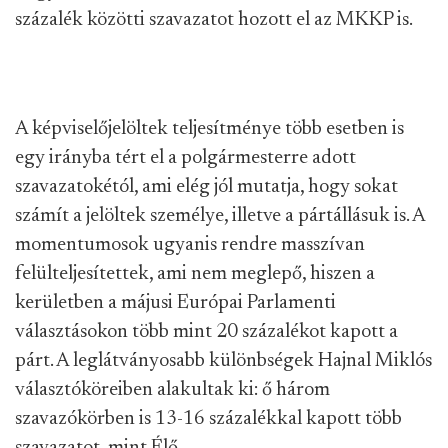
százalék közötti szavazatot hozott el az MKKP is.
A képviselőjelöltek teljesítménye több esetben is
egy irányba tért el a polgármesterre adott
szavazatokétól, ami elég jól mutatja, hogy sokat
számít a jelöltek személye, illetve a pártállásuk is. A
momentumosok ugyanis rendre masszívan
felülteljesítettek, ami nem meglepő, hiszen a
kerületben a májusi Európai Parlamenti
választásokon több mint 20 százalékot kapott a
párt. A leglátványosabb különbségek Hajnal Miklós
választóköreiben alakultak ki: ő három
szavazókörben is 13-16 százalékkal kapott több