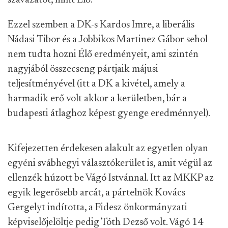
szavazatot, mint Élő.
Ezzel szemben a DK-s Kardos Imre, a liberális
Nádasi Tibor és a Jobbikos Martinez Gábor sehol
nem tudta hozni Élő eredményeit, ami szintén
nagyjából összecseng pártjaik májusi
teljesítményével (itt a DK a kivétel, amely a
harmadik erő volt akkor a kerületben, bár a
budapesti átlaghoz képest gyenge eredménnyel).
Kifejezetten érdekesen alakult az egyetlen olyan
egyéni svábhegyi választókerület is, amit végül az
ellenzék húzott be Vágó Istvánnal. Itt az MKKP az
egyik legerősebb arcát, a pártelnök Kovács
Gergelyt indította, a Fidesz önkormányzati
képviselőjelöltje pedig Tóth Dezső volt. Vágó 14