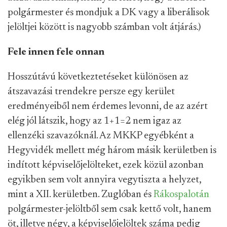
polgármester és mondjuk a DK vagy a liberálisok
jelöltjei között is nagyobb számban volt átjárás.)
Fele innen fele onnan
Hosszútávú következtetéseket különösen az
átszavazási trendekre persze egy kerület
eredményeiből nem érdemes levonni, de az azért
elég jól látszik, hogy az 1+1=2 nem igaz az
ellenzéki szavazóknál. Az MKKP egyébként a
Hegyvidék mellett még három másik kerületben is
indított képviselőjelölteket, ezek közül azonban
egyikben sem volt annyira vegytiszta a helyzet,
mint a XII. kerületben. Zuglóban és
Rákospalotán
polgármester-jelöltből sem csak kettő volt, hanem
öt, illetve négy, a képviselőjelöltek száma pedig