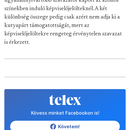
ugyanannyival több szavazatot kapott az azonos
színekben induló képviselőjelölteknél. A két
különbség összege pedig csak azért nem adja ki a
kutyapárt támogatottságát, mert az
képviselőjelöltekre rengeteg érvénytelen szavazat
is érkezett.
Kövess minket Facebookon is!
Követem!