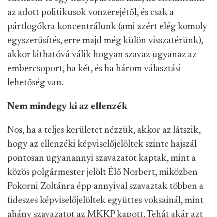
az adott politikusok vonzerejétől, és csak a
pártlogókra koncentrálunk (ami azért elég komoly
egyszerűsítés, erre majd még külön visszatérünk),
akkor láthatóvá válik hogyan szavaz ugyanaz az
embercsoport, ha két, és ha három választási
lehetőség van.
Nem mindegy ki az ellenzék
Nos, ha a teljes kerületet nézzük, akkor az látszik,
hogy az ellenzéki képviselőjelöltek szinte hajszál
pontosan ugyanannyi szavazatot kaptak, mint a
közös polgármester jelölt Élő Norbert, miközben
Pokorni Zoltánra épp annyival szavaztak többen a
fideszes képviselőjelöltek együttes voksainál, mint
ahány szavazatot az MKKP kapott. Tehát akár azt