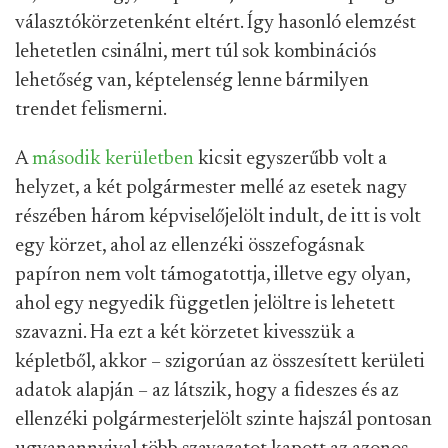
választókörzetenként eltért. Így hasonló elemzést
lehetetlen csinálni, mert túl sok kombinációs
lehetőség van, képtelenség lenne bármilyen
trendet felismerni.
A
második kerületben
kicsit egyszerűbb volt a
helyzet, a két polgármester mellé az esetek nagy
részében három képviselőjelölt indult, de itt is volt
egy körzet, ahol az ellenzéki összefogásnak
papíron nem volt támogatottja, illetve egy olyan,
ahol egy negyedik független jelöltre is lehetett
szavazni. Ha ezt a két körzetet kivesszük a
képletből, akkor – szigorúan az összesített kerületi
adatok alapján – az látszik, hogy a fideszes és az
ellenzéki polgármesterjelölt szinte hajszál pontosan