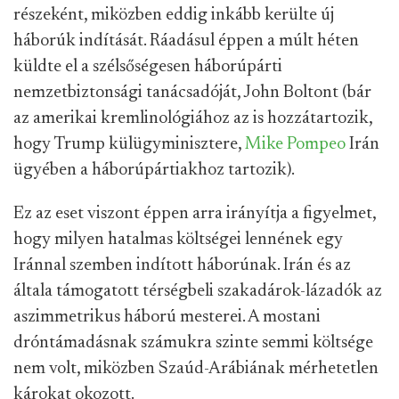
részeként, miközben eddig inkább kerülte új
háborúk indítását. Ráadásul éppen a múlt héten
küldte el a szélsőségesen háborúpárti
nemzetbiztonsági tanácsadóját, John Boltont (bár
az amerikai kremlinológiához az is hozzátartozik,
hogy Trump külügyminisztere,
Mike Pompeo
Irán
ügyében a háborúpártiakhoz tartozik).
Ez az eset viszont éppen arra irányítja a figyelmet,
hogy milyen hatalmas költségei lennének egy
Iránnal szemben indított háborúnak. Irán és az
általa támogatott térségbeli szakadárok-lázadók az
aszimmetrikus háború mesterei. A mostani
dróntámadásnak számukra szinte semmi költsége
nem volt, miközben Szaúd-Arábiának mérhetetlen
károkat okozott.