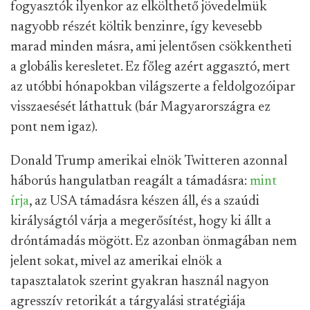
fogyasztók ilyenkor az elkölthető jövedelmük
nagyobb részét költik benzinre, így kevesebb
marad minden másra, ami jelentősen csökkentheti
a globális keresletet. Ez főleg azért aggasztó, mert
az utóbbi hónapokban világszerte a feldolgozóipar
visszaesését láthattuk (bár Magyarországra ez
pont nem igaz).
Donald Trump amerikai elnök Twitteren azonnal
háborús hangulatban reagált a támadásra:
mint
írja
, az USA támadásra készen áll, és a szaúdi
királyságtól várja a megerősítést, hogy ki állt a
dróntámadás mögött. Ez azonban önmagában nem
jelent sokat, mivel az amerikai elnök a
tapasztalatok szerint gyakran használ nagyon
agresszív retorikát a tárgyalási stratégiája