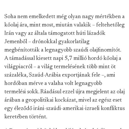
Soha nem emelkedett még olyan nagy mértékben a
kőolaj ára, mint most, miután valakik – feltehetőleg
Irán vagy az általa támogatott húti lázadók
Jemenből – drónokkal gyakorlatilag
megbénították a legnagyobb szaúdi olajfinomítót.
A támadással kiesett napi 5,7 millió hordó kőolaj a
világpiacról – a világ termelésének több mint öt
százaléka, Szaúd-Arábia exportjának fele –, ami
hordóban mérve a valaha volt legnagyobb
termelési sokk. Ráadásul ezzel újra megjelent az olaj
árában a geopolitikai kockázat, mivel az egész eset
egy éleződő iráni-szaúdi-amerikai-izraeli konfliktus
keretében történt.