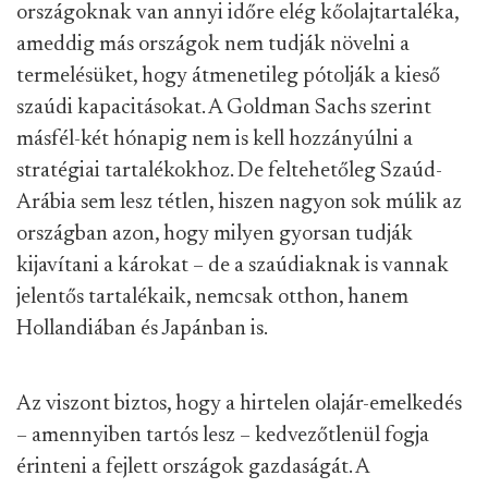
országoknak van annyi időre elég kőolajtartaléka,
ameddig más országok nem tudják növelni a
termelésüket, hogy átmenetileg pótolják a kieső
szaúdi kapacitásokat. A Goldman Sachs szerint
másfél-két hónapig nem is kell hozzányúlni a
stratégiai tartalékokhoz. De feltehetőleg Szaúd-
Arábia sem lesz tétlen, hiszen nagyon sok múlik az
országban azon, hogy milyen gyorsan tudják
kijavítani a károkat – de a szaúdiaknak is vannak
jelentős tartalékaik, nemcsak otthon, hanem
Hollandiában és Japánban is.
Az viszont biztos, hogy a hirtelen olajár-emelkedés
– amennyiben tartós lesz – kedvezőtlenül fogja
érinteni a fejlett országok gazdaságát. A