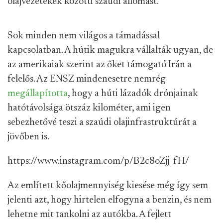
olajvezetékek közötti szaúdi állomást.
Sok minden nem világos a támadással
kapcsolatban. A hútik magukra vállalták ugyan, de
az amerikaiak szerint az őket támogató Irán a
felelős. Az ENSZ mindenesetre nemrég
megállapította
, hogy a húti lázadók drónjainak
hatótávolsága ötszáz kilométer, ami igen
sebezhetővé teszi a szaúdi olajinfrastruktúrát a
jövőben is.
https://www.instagram.com/p/B2c8oZjj_fH/
Az említett kőolajmennyiség kiesése még így sem
jelenti azt, hogy hirtelen elfogyna a benzin, és nem
lehetne mit tankolni az autókba. A fejlett