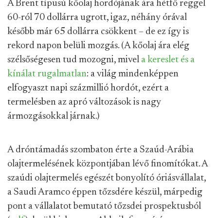
A Brent típusú kőolaj hordójának ára hétfő reggel
60-ról 70 dollárra ugrott, igaz, néhány órával
később már 65 dollárra csökkent – de ez így is
rekord napon belüli mozgás. (A kőolaj ára elég
szélsőségesen tud mozogni, mivel
a kereslet és a
kínálat rugalmatlan
: a világ mindenképpen
elfogyaszt napi százmillió hordót, ezért a
termelésben az apró változások is nagy
ármozgásokkal járnak.)
A dróntámadás szombaton érte a Szaúd-Arábia
olajtermelésének központjában lévő finomítókat. A
szaúdi olajtermelés egészét bonyolító óriásvállalat,
a Saudi Aramco éppen tőzsdére készül, márpedig
pont a vállalatot bemutató tőzsdei prospektusból