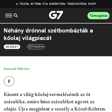
TELEX
AFTER
G7
KARAKTER
TÁMOGATÁS
SHOP
Támogatás
Néhány drónnal szétbombázták a
kőolaj világpiacát
frissítve
KÖZÉLET
Kasnyik Márton
Kiesett a világ kőolaj-termelésének az öt
százaléka, amire húsz százalékot ugrott az
olajár. Újra megjelent a veszély a Közel-Keleten.