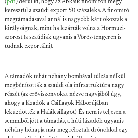
(
pdf
) derül ki, hogy az Abkaik finomítón megy
keresztül a szaúdi export 50 százaléka. A finomító
megtámadásával annál is nagyobb kárt okoztak a
királyságnak, mint ha lezárták volna a Hormuzi-
szorost (a szaúdiak ugyanis a Vörös-tengeren is
tudnak exportálni).
A támadók tehát néhány bombával túlzás nélkül
megbénították a szaúdi olajinfrastruktúra nagy
részét (az erőviszonyokat nézve nagyjából úgy,
ahogy a lázadók a Csillagok Háborújában
leküzdötték a Halálcsillagot). És nem is teljesen a
semmiből jött a támadás, a húti lázadók ugyanis
néhány hónapja már megcéloztak drónokkal egy