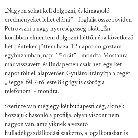
„Nagyon sokat kell dolgozni, és kimagasló
eredményeket lehet elérni” – foglalja össze röviden
Petrovszki a nagy nyereségesség okát. „Én
korábban elmentem dolgozni hétfőn és a következő
hét pénteken jöttem haza. 12 napot dolgoztam
egyhuzamban, napi 15 órát” – mondta. Mostanra
már visszavett, és Budapesten csak heti egy-két
napot tölt el, alapvetően Gyuláról irányítja a cégét.
„Reggel fél 7-től este 8-ig így is csörög a
telefonom” – mondta.
Szerinte van még egy-két budapesti cég, akinek
hozzájuk hasonló a profilja, olyan viszont nem
nagyon van, amelyiknek a vezető
hulladékgazdálkodási szakértő, a jogalkotásban is