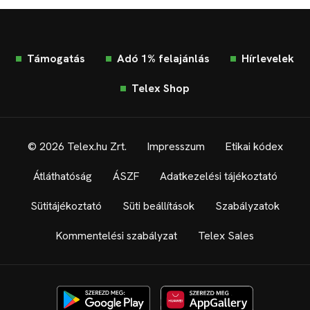
Támogatás
Adó 1% felajánlás
Hírlevelek
Telex Shop
© 2026 Telex.hu Zrt.
Impresszum
Etikai kódex
Átláthatóság
ÁSZF
Adatkezelési tájékoztató
Sütitájékoztató
Süti beállítások
Szabályzatok
Kommentelési szabályzat
Telex Sales