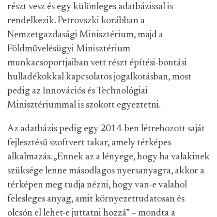
részt vesz és egy különleges adatbázissal is
rendelkezik. Petrovszki korábban a
Nemzetgazdasági Minisztérium, majd a
Földművelésügyi Minisztérium
munkacsoportjaiban vett részt építési-bontási
hulladékokkal kapcsolatos jogalkotásban, most
pedig az Innovációs és Technológiai
Minisztériummal is szokott egyeztetni.
Az adatbázis pedig egy 2014-ben létrehozott saját
fejlesztésű szoftvert takar, amely térképes
alkalmazás. „Ennek az a lényege, hogy ha valakinek
szüksége lenne másodlagos nyersanyagra, akkor a
térképen meg tudja nézni, hogy van-e valahol
felesleges anyag, amit környezettudatosan és
olcsón el lehet-e juttatni hozzá” – mondta a