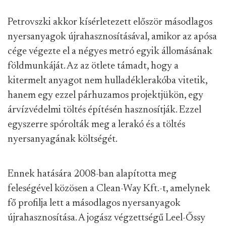
Petrovszki akkor kísérletezett először másodlagos
nyersanyagok újrahasznosításával, amikor az apósa
cége végezte el a négyes metró egyik állomásának
földmunkáját. Az az ötlete támadt, hogy a
kitermelt anyagot nem hulladéklerakóba vitetik,
hanem egy ezzel párhuzamos projektjükön, egy
árvízvédelmi töltés építésén hasznosítják. Ezzel
egyszerre spórolták meg a lerakó és a töltés
nyersanyagának költségét.
Ennek hatására 2008-ban alapította meg
feleségével közösen a Clean-Way Kft.-t, amelynek
fő profilja lett a másodlagos nyersanyagok
újrahasznosítása. A jogász végzettségű Leel-Őssy