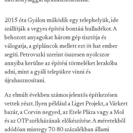
hatékonysággal újrahasznosítanak.
2015 óta Gyálon működik egy telephelyük, ide
szállítják a vegyes építési-bontási hulladékot. A
behozott anyagokat három gép tisztítja és
válogatja, a gépláncok mellett ezt öt-hat ember
segíti. Petrovszki szerint összesen nyolcszor
annyiba kerülne az építési törmeléket lerakóba
adni, mint a gyáli telepükre vinni és
újrahasznosítani.
Az elmúlt években számos jelentős építkezésen
vettek részt. Ilyen például a Liget Projekt, a Várkert
bazár, a Corvin negyed, az Etele Pláza vagy a Mol
és az OTP székházának előkészítése. A méretekből
adódóan mintegy 70-80 százalékban állami