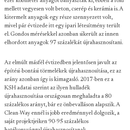
ezer köbméter anyagot bányásztak ki, ebben a föld
mellett vegyesen volt beton, cserép és kerámia is. A
kitermelt anyagok egy része szennyezett volt,
mivel pár évtizede itt egy ipari létesítmény terült
el. Gondos mérésekkel azonban sikerült az innen
elhordott anyagok 97 százalékát újrahasznosítani.
Az elmúlt másfél évtizedben jelentősen javult az
építési-bontási törmelékek újrahasznosítása, ez az
arány azonban így is kimagasló. 2017-ben ez a
KSH adatai szerint az ilyen hulladék
újrahasznosítása országosan meghaladta a 80
százalékos arányt, bár ez önbevalláson alapszik. A
Clean-Way ennél is jobb eredménnyel dolgozik, a
saját projektjeiken 90-95 százalékos