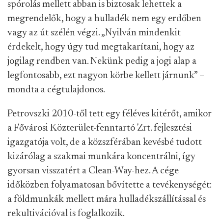
spórolás mellett abban is biztosak lehettek a
megrendelők, hogy a hulladék nem egy erdőben
vagy az út szélén végzi. „Nyilván mindenkit
érdekelt, hogy úgy tud megtakarítani, hogy az
jogilag rendben van. Nekünk pedig a jogi alap a
legfontosabb, ezt nagyon körbe kellett járnunk” –
mondta a cégtulajdonos.
Petrovszki 2010-től tett egy féléves kitérőt, amikor
a Fővárosi Közterület-fenntartó Zrt. fejlesztési
igazgatója volt, de a közszférában kevésbé tudott
kizárólag a szakmai munkára koncentrálni, így
gyorsan visszatért a Clean-Way-hez. A cége
időközben folyamatosan bővítette a tevékenységét:
a földmunkák mellett mára hulladékszállítással és
rekultivációval is foglalkozik.