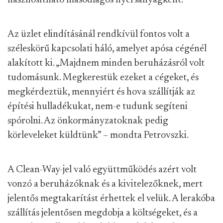
hasznosítható másodlagos nyersanyagként.
Az üzlet elindításánál rendkívül fontos volt a
széleskörű kapcsolati háló, amelyet apósa cégénél
alakított ki. „Majdnem minden beruházásról volt
tudomásunk. Megkerestük ezeket a cégeket, és
megkérdeztük, mennyiért és hova szállítják az
építési hulladékukat, nem-e tudunk segíteni
spórolni. Az önkormányzatoknak pedig
körleveleket küldtünk” – mondta Petrovszki.
A Clean-Way-jel való együttműködés azért volt
vonzó a beruházóknak és a kivitelezőknek, mert
jelentős megtakarítást érhettek el velük. A lerakóba
szállítás jelentősen megdobja a költségeket, és a