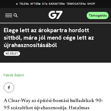
TELEX
AFTER
G7
KARAKTER
TÁMOGATÁS
SHOP
Támogatás
Elege lett az árokpartra hordott
sittből, mára jól menő cége lett az
újrahasznosításából
KÖZÉLET
Fabók Bálint
A Clear-Way az építési-bontási hulladékok 90-
95 százalékot újrahasznosítja. Hatalmas