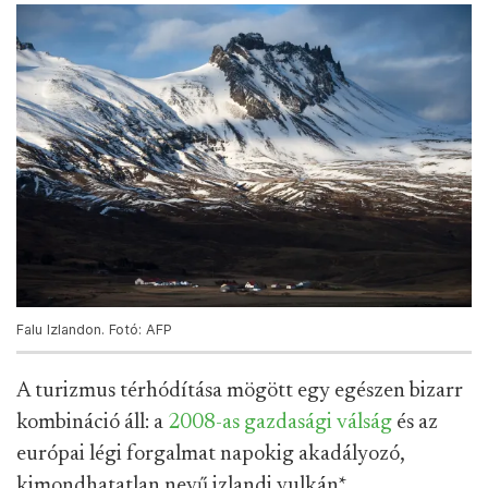
Falu Izlandon. Fotó: AFP
A turizmus térhódítása mögött egy egészen bizarr
kombináció áll: a
2008-as gazdasági válság
és az
európai légi forgalmat napokig akadályozó,
kimondhatatlan nevű izlandi vulkán
*