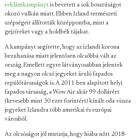
reklámkampányt
is bevetett a sok bosszúságot
okozó vulkán miatt. Ebben Izland természeti
szépségeit állították középpontba, mint a
gejzíreket vagy a holdbéli tájakat.
A kampányt segítette, hogy az izlandi korona
bezuhanása miatt jelentősen olcsóbbá vált az
ország. Emellett egyre látványosabban jelentek
meg a nagyon olcsó jegyeket áruló fapados
repülőtársaságok is. A 2011-ben alapított helyi
fapados társaság, a Wow Air akár 99 dollárért
(kevesebb mint 30 ezer forintért) kínált oda-vissza
jegyeket Izlandra több amerikai és európai
városból.
Az olcsóságot jól mutatja, hogy hiába nőtt 2018-