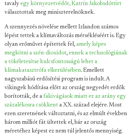
tavaly
egy környezetvédőt, Katrín Jakobsdóttirt
választottak meg miniszterelnöknek.
A szennyezés növelése mellett Izlandon számos
lépést tettek a klímaváltozás mérsékléséért is. Egy
olyan erőművet építettek fel,
amely képes
megkötni a szén-dioxidot
,
ennek a technológiának
a tökéletesítse kulcsfontosságú lehet a
klímakatasztrófa elkerülésében
. Emellett
nagyszabású erdősítési program is indult. A
vikingek hódítása előtt az ország negyedét erdők
borították, de a
fakivágások miatt ez az arány egy
százalékosra csökkent
a XX. század elejére. Most
ezen szeretnének változtatni, és az elmúlt években
három milliót fát ültettek el, bár az ország
méretéhez képest ez nem túl jelentős mennyiség.