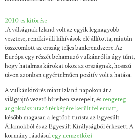
2010-es kitörése
. A válságnak Izland volt az egyik legnagyobb
vesztese, rendkívüli kihívások elé állította, miután
összeomlott az ország teljes bankrendszere. Az
Európa egy részét behamuzó vulkánról is úgy tűnt,
hogy hatalmas károkat okoz az országnak, hosszú
távon azonban egyértelműen pozitív volt a hatása.
A vulkánkitörés miatt Izland napokon át a
világsajtó vezető híreiben szerepelt, és
rengeteg
angolszász utazó térképére került fel emiatt
,
később magasan a legtöbb turista az Egyesült
Államokból és az Egyesült Királyságból érkezett. A
kormány ráadásul
egy nemzetközi