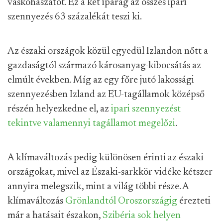
vaskohászatot. Ez a két iparág az összes ipari
szennyezés 63 százalékát teszi ki.
Az északi országok közül egyedül Izlandon nőtt a
gazdaságtól származó károsanyag-kibocsátás az
elmúlt években. Míg az egy főre jutó lakossági
szennyezésben Izland az EU-tagállamok középső
részén helyezkedne el, az
ipari szennyezést
tekintve valamennyi tagállamot megelőzi
.
A klímaváltozás pedig különösen érinti az északi
országokat, mivel az Északi-sarkkör vidéke kétszer
annyira melegszik, mint a világ többi része. A
klímaváltozás
Grönlandtól Oroszországig
érezteti
már a hatásait északon,
Szibéria sok helyen