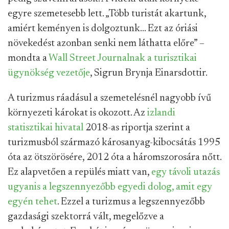
egyre szemetesebb lett. „Több turistát akartunk,
amiért keményen is dolgoztunk… Ezt az óriási
növekedést azonban senki nem láthatta előre” –
mondta a
Wall Street Journalnak a turisztikai
ügynökség vezetője
, Sigrun Brynja Einarsdottir.
A turizmus ráadásul a szemetelésnél nagyobb ívű
környezeti károkat is okozott. Az
izlandi
statisztikai hivatal
2018-as riportja szerint a
turizmusból származó károsanyag-kibocsátás 1995
óta az ötszörösére, 2012 óta a háromszorosára nőtt.
Ez alapvetően a repülés miatt van,
egy távoli utazás
ugyanis a legszennyezőbb egyedi dolog, amit egy
egyén tehet
. Ezzel a turizmus a legszennyezőbb
gazdasági szektorrá vált, megelőzve a