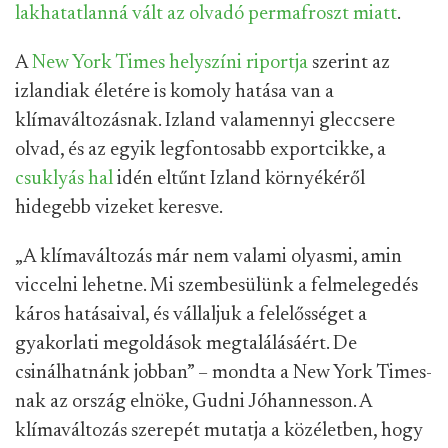
lakhatatlanná vált az olvadó permafroszt miatt
.
A
New York Times helyszíni riportja
szerint az
izlandiak életére is komoly hatása van a
klímaváltozásnak. Izland valamennyi gleccsere
olvad, és az egyik legfontosabb exportcikke, a
csuklyás hal
idén eltűnt Izland környékéről
hidegebb vizeket keresve.
„A klímaváltozás már nem valami olyasmi, amin
viccelni lehetne. Mi szembesülünk a felmelegedés
káros hatásaival, és vállaljuk a felelősséget a
gyakorlati megoldások megtalálásáért. De
csinálhatnánk jobban” – mondta a New York Times-
nak az ország elnöke, Gudni Jóhannesson. A
klímaváltozás szerepét mutatja a közéletben, hogy