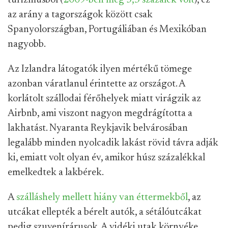
turizmusból (
2009-ben még 3,5 százalék volt
), ez
az arány a tagországok között csak
Spanyolországban, Portugáliában és Mexikóban
nagyobb.
Az Izlandra látogatók ilyen mértékű tömege
azonban váratlanul érintette az országot. A
korlátolt szállodai férőhelyek miatt virágzik az
Airbnb, ami viszont nagyon megdrágította a
lakhatást. Nyaranta Reykjavik belvárosában
legalább minden nyolcadik lakást rövid távra adják
ki, emiatt volt olyan év, amikor húsz százalékkal
emelkedtek a lakbérek.
A
szálláshely mellett hiány van éttermekből
, az
utcákat ellepték a bérelt autók, a sétálóutcákat
pedig szuvenírárusok. A vidéki utak környéke