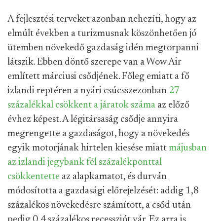
A fejlesztési terveket azonban nehezíti, hogy az
elmúlt években a turizmusnak köszönhetően jó
ütemben növekedő gazdaság idén megtorpanni
látszik. Ebben döntő szerepe van a Wow Air
említett márciusi csődjének. Főleg emiatt a fő
izlandi reptéren a nyári csúcsszezonban
27
százalékkal csökkent a járatok száma
az előző
évhez képest. A légitársaság csődje annyira
megrengette a gazdaságot, hogy a növekedés
egyik motorjának hirtelen kiesése miatt
májusban
az izlandi jegybank fél százalékponttal
csökkentette
az alapkamatot, és durván
módosította a gazdasági előrejelzését: addig 1,8
százalékos növekedésre számított, a csőd után
pedig 0,4 százalékos recessziót vár. Ez arra is