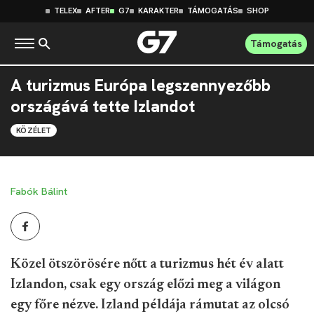
TELEX
AFTER
G7
KARAKTER
TÁMOGATÁS
SHOP
Támogatás
A turizmus Európa legszennyezőbb
országává tette Izlandot
KÖZÉLET
Fabók Bálint
Közel ötszörösére nőtt a turizmus hét év alatt
Izlandon, csak egy ország előzi meg a világon
egy főre nézve. Izland példája rámutat az olcsó