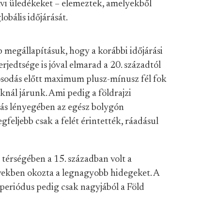
tavi üledékeket – elemeztek, amelyekből
obális időjárását.
 megállapításuk, hogy a korábbi időjárási
rjedtsége is jóval elmarad a 20. századtól
sodás előtt maximum plusz-mínusz fél fok
knál járunk. Ami pedig a földrajzi
tozás lényegében az egész bolygón
feljebb csak a felét érintették, ráadásul
 térségében a 15. században volt a
vekben okozta a legnagyobb hidegeket. A
periódus pedig csak nagyjából a Föld