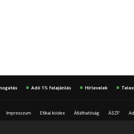
mogatás
Adó 1% felajánlás
Hírlevelek
Telex
Impresszum
Etikai kódex
Átláthatóság
ÁSZF
Ad
Süti beállítások
Szabályzatok
Kommentelési szabályza