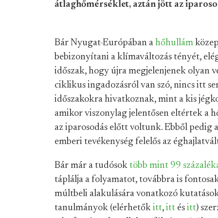
átlaghőmérséklet, aztán jött az iparoso
Bár Nyugat-Európában a
hőhullám
közep
bebizonyítani a klímaváltozás tényét, el
időszak, hogy újra megjelenjenek olyan 
ciklikus ingadozásról van szó, nincs itt s
időszakokra hivatkoznak, mint a kis jégk
amikor viszonylag jelentősen eltértek a 
az iparosodás előtt voltunk. Ebből pedig
emberi tevékenység felelős az éghajlatvál
Bár már a tudósok
több mint 99 százalék
táplálja a folyamatot, továbbra is fontosak
múltbeli alakulására vonatkozó kutatások
tanulmányok (elérhetők
itt
,
itt
és
itt
) sze