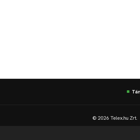
Tá
© 2026 Telex.hu Zrt.
Sütitájékoztató