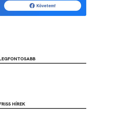
Követem!
LEGFONTOSABB
FRISS HÍREK