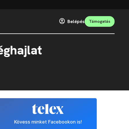
Belépés
Támogatás
éghajlat
Kövess minket Facebookon is!