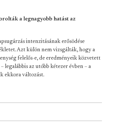
orolták a legnagyobb hatást az
apsugárzás intenzitásának erősödése
ékletet. Azt külön nem vizsgálták, hogy a
enység felelős-e, de eredményeik közvetett
– legalábbis az utóbb kétezer évben – a
k ekkora változást.