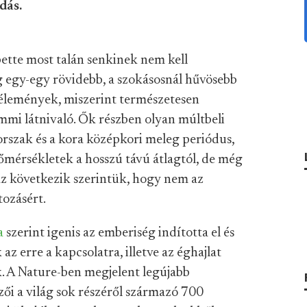
dás.
ette most talán senkinek nem kell
ég egy-egy rövidebb, a szokásosnál hűvösebb
vélemények, miszerint természetesen
emmi látnivaló. Ők részben olyan múltbeli
orszak és a kora középkori meleg periódus,
hőmérsékletek a hosszú távú átlagtól, de még
 az következik szerintük, hogy nem az
tozásért.
a
szerint igenis az emberiség indította el és
 az erre a kapcsolatra, illetve az éghajlat
. A Nature-ben megjelent legújabb
rzői a világ sok részéről származó 700