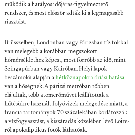
működik a hatályos időjárás-figyelmeztető
rendszer, és most először adták ki a legmagasabb
riasztást.
Brüsszelben, Londonban vagy Párizsban tíz fokkal
van melegebb a korábban megszokott
hőmérséklethez képest, most forróbb az idő, mint
Szingapúrban vagy Kairóban. Helyi lapok
beszámolói alapján a
hétköznapokra óriási hatása
van a hőségnek. A párizsi metróban többen
elájultak, több atomerőművet leállítottak a
hűtésükre használt folyóvizek melegedése miatt, a
francia tartományok 70 százalékában korlátozzák
a vízfogyasztást, a kiszáradás közelében lévő Loire-
ról apokaliptikus fotók láthatóak.