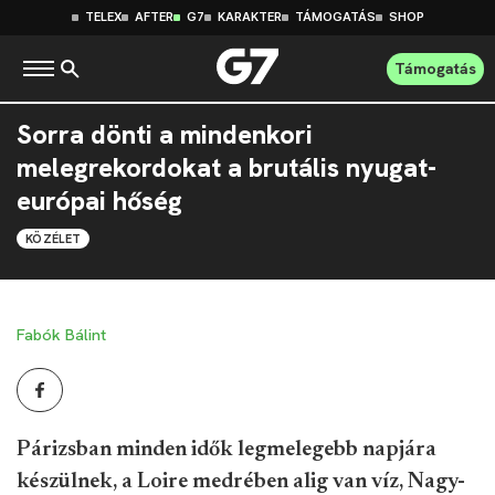
TELEX
AFTER
G7
KARAKTER
TÁMOGATÁS
SHOP
Támogatás
Sorra dönti a mindenkori
melegrekordokat a brutális nyugat-
európai hőség
KÖZÉLET
Fabók Bálint
Párizsban minden idők legmelegebb napjára
készülnek, a Loire medrében alig van víz, Nagy-