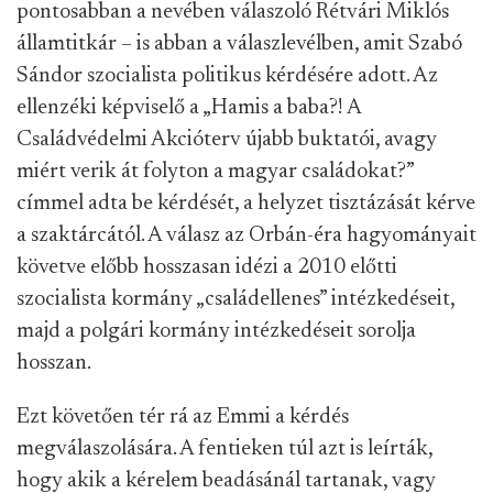
pontosabban a nevében válaszoló Rétvári Miklós
államtitkár – is abban a válaszlevélben, amit Szabó
Sándor szocialista politikus kérdésére adott. Az
ellenzéki képviselő a „Hamis a baba?! A
Családvédelmi Akcióterv újabb buktatói, avagy
miért verik át folyton a magyar családokat?”
címmel adta be kérdését, a helyzet tisztázását kérve
a szaktárcától. A válasz az Orbán-éra hagyományait
követve előbb hosszasan idézi a 2010 előtti
szocialista kormány „családellenes” intézkedéseit,
majd a polgári kormány intézkedéseit sorolja
hosszan.
Ezt követően tér rá az Emmi a kérdés
megválaszolására. A fentieken túl azt is leírták,
hogy akik a kérelem beadásánál tartanak, vagy