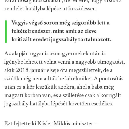
várandóság időszakában, de feltétel, hogy a baba a
rendelet hatályba lépése után szülessen.
Vagyis végső soron még szigorúbb lett a
feltételrendszer, mint amit az eleve
kritizált eredeti jogszabály tartalmazott.
Az alapján ugyanis azon gyermekek után is
igénybe lehetett volna venni a nagyobb támogatást,
akik 2018. január elseje óta megszülettek, de a
szülők még nem adták be kérelmüket. A pontosítás
után ez a kör leszűkült azokra, ahol a baba még
magzati korban van, és a születése csak a korrigált
jogszabály hatályba lépését követően esedékes.
Ezt fejtette ki Kásler Miklós miniszter –