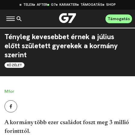
TELEX
AFTER
G7
KARAKTER
TÁMOGATÁS
SHOP
Támogatás
Tényleg kevesebbet érnek a július
előtt született gyerekek a kormány
szerint
KÖZÉLET
Mfor
A kormány több ezer családot foszt meg 3 millió
forintttól.