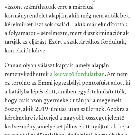
viszont számíthattak erre a márciusi
kormányrendelet alapján, akik még nem adták be a
kérelmüket. Ezt sok család – akik már elindították
a folyamatot – sérelmezte, mert diszrkiminációnak
tartják az eljárást. Ezért a szaktárcához fordultak,
korrekciót kérve.
Onnan olyan választ kaptak, amely alapján
reménykedhettek
a kedvező fordulatban
. Ám nem
ez történt: az Emmi jogszabályi pontosítást adott ki
a hatályba lépés előtt, amiben egyértelműsítették,
hogy csak azon gyermekek után jár a megemelt
összeg, akik 2019 júniusa után születnek. Azokra a
kérelmekre is kiterjed a nagyobb összeget jelentő
kedvezmény, amelyeket július előtt nyújtottak be, a