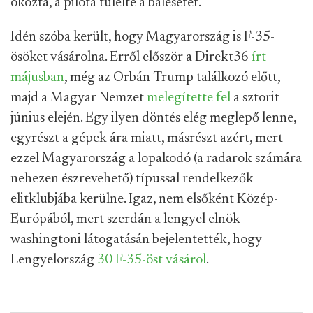
okozta, a pilóta túlélte a balesetet.
Idén szóba került, hogy Magyarország is F-35-
ösöket vásárolna. Erről először a Direkt36
írt
májusban
, még az Orbán-Trump találkozó előtt,
majd a Magyar Nemzet
melegítette fel
a sztorit
június elején. Egy ilyen döntés elég meglepő lenne,
egyrészt a gépek ára miatt, másrészt azért, mert
ezzel Magyarország a lopakodó (a radarok számára
nehezen észrevehető) típussal rendelkezők
elitklubjába kerülne. Igaz, nem elsőként Közép-
Európából, mert szerdán a lengyel elnök
washingtoni látogatásán bejelentették, hogy
Lengyelország
30 F-35-öst vásárol
.