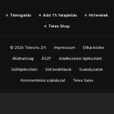
Támogatás
Adó 1% felajánlás
Hírlevelek
Telex Shop
© 2026 Telex.hu Zrt.
Impresszum
Etikai kódex
Átláthatóság
ÁSZF
Adatkezelési tájékoztató
Sütitájékoztató
Süti beállítások
Szabályzatok
Kommentelési szabályzat
Telex Sales