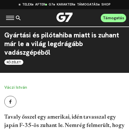
TELEX
AFTER
G7
KARAKTER
TÁMOGATÁS
SHOP
Támogatás
Gyártási és pilótahiba miatt is zuhant
már le a világ legdrágább
vadászgépéből
KÖZÉLET
Váczi István
Tavaly ősszel egy amerikai, idén tavasszal egy
japán F-35-ös zuhant le. Nemrég felmerült, hogy