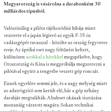
Magyarország is vásárolna a darabonként 30
milliárdos típusból.
Valószínűleg a pilóta tájékozódási hibája miatt
vesztette el a japán légierő az egyik F-35-ös
vadászgépét tavasszal – közölte az ország fegyveres
ereje. Az áprilisi eset nagy feltűnést keltett,
különösen
azokkal a hírekkel
megspékelve, hogy
Oroszország és Kína is megpróbálja megszerezni a
pilótával együtt a tengerbe veszett gép roncsát.
Ennek egyelőre semmi jele, és a nagy mélység miatt
az adatrögzítő sem került elő, bár a gép néhány
darabját megtalálták. A baleset okának tisztázása
mostanáig váratott magára. Sokan technikai