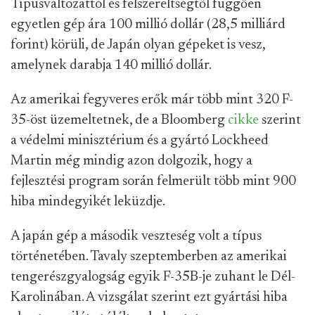
Típusváltozattól és felszereltségtől függően
egyetlen gép ára 100 millió dollár (28,5 milliárd
forint) körüli, de Japán olyan gépeket is vesz,
amelynek darabja 140 millió dollár.
Az amerikai fegyveres erők már több mint 320 F-
35-öst üzemeltetnek, de a Bloomberg
cikke
szerint
a védelmi minisztérium és a gyártó Lockheed
Martin még mindig azon dolgozik, hogy a
fejlesztési program során felmerült több mint 900
hiba mindegyikét leküzdje.
A japán gép a második veszteség volt a típus
történetében. Tavaly szeptemberben az amerikai
tengerészgyalogság egyik F-35B-je zuhant le Dél-
Karolinában. A vizsgálat szerint ezt gyártási hiba