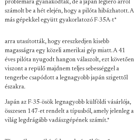
problémára gyanakodtak, de a japán légierő arról
számolt be a hét elején, hogy a pilóta hibázhatott. A
más gépekkel együtt gyakorlatozó F-35A-t
*
arra utasították, hogy ereszkedjen kisebb
magasságra egy közeli amerikai gép miatt. A 41
éves pilóta nyugodt hangon válaszolt, ezt követően
viszont a repülő majdnem teljes sebességgel a
tengerbe csapódott a legnagyobb japán szigettől
északra.
Japán az F-35-ösök legnagyobb külföldi vásárlója,
összesen 147-et rendelt a típusból, amely jelenleg a
világ legdrágább vadászgépének számít.
*