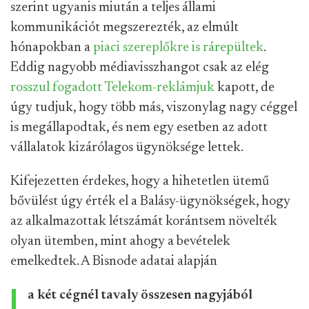
szerint ugyanis miután a teljes állami
kommunikációt megszerezték, az elmúlt
hónapokban a
piaci szereplőkre is rárepültek
.
Eddig nagyobb médiavisszhangot csak az elég
rosszul fogadott Telekom-reklámjuk
kapott, de
úgy tudjuk, hogy több más, viszonylag nagy céggel
is megállapodtak, és nem egy esetben az adott
vállalatok kizárólagos ügynöksége lettek.
Kifejezetten érdekes, hogy a hihetetlen ütemű
bővülést úgy érték el a Balásy-ügynökségek, hogy
az alkalmazottak létszámát korántsem növelték
olyan ütemben, mint ahogy a bevételek
emelkedtek. A Bisnode adatai alapján
a két cégnél tavaly összesen nagyjából