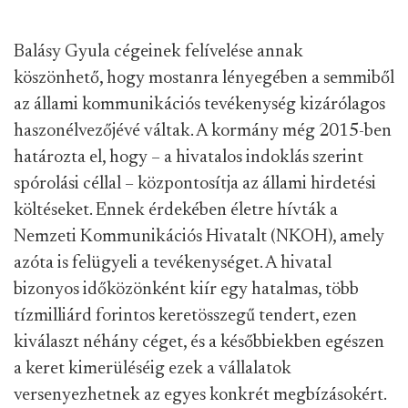
Balásy Gyula cégeinek felívelése annak
köszönhető, hogy mostanra lényegében a semmiből
az állami kommunikációs tevékenység kizárólagos
haszonélvezőjévé váltak. A kormány még 2015-ben
határozta el, hogy – a hivatalos indoklás szerint
spórolási céllal – központosítja az állami hirdetési
költéseket. Ennek érdekében életre hívták a
Nemzeti Kommunikációs Hivatalt (NKOH), amely
azóta is felügyeli a tevékenységet. A hivatal
bizonyos időközönként kiír egy hatalmas, több
tízmilliárd forintos keretösszegű tendert, ezen
kiválaszt néhány céget, és a későbbiekben egészen
a keret kimerüléséig ezek a vállalatok
versenyezhetnek az egyes konkrét megbízásokért.