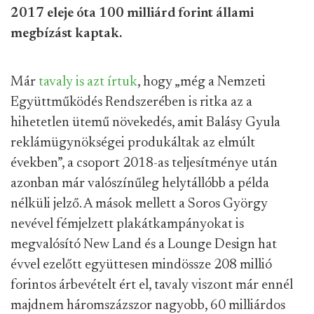
2017 eleje óta 100 milliárd forint állami
megbízást kaptak.
Már
tavaly is azt írtuk
, hogy „még a Nemzeti
Együttműködés Rendszerében is ritka az a
hihetetlen ütemű növekedés, amit Balásy Gyula
reklámügynökségei produkáltak az elmúlt
években”, a csoport 2018-as teljesítménye után
azonban már valószínűleg helytállóbb a példa
nélküli jelző. A mások mellett a Soros György
nevével fémjelzett plakátkampányokat is
megvalósító New Land és a Lounge Design hat
évvel ezelőtt együttesen mindössze 208 millió
forintos árbevételt ért el, tavaly viszont már ennél
majdnem háromszázszor nagyobb, 60 milliárdos