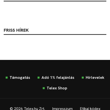
FRISS HÍREK
Támogatás
Adó 1% felajánlás
Hírlevelek
Telex Shop
© 2026 Telex.hu Zrt.
Impresszum
Etikai kódex