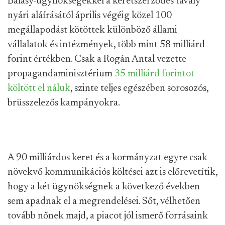
Balásy-ügynökségekkel a keretszerződés tavaly
nyári aláírásától április végéig közel 100
megállapodást kötöttek különböző állami
vállalatok és intézmények, több mint 58 milliárd
forint értékben. Csak a Rogán Antal vezette
propagandaminisztérium
35 milliárd forintot
költött el náluk
, szinte teljes egészében sorosozós,
brüsszelezős kampányokra.
A 90 milliárdos keret és a kormányzat egyre csak
növekvő kommunikációs költései azt is előrevetítik,
hogy a két ügynökségnek a következő években
sem apadnak el a megrendelései. Sőt, vélhetően
tovább nőnek majd, a piacot jól ismerő forrásaink