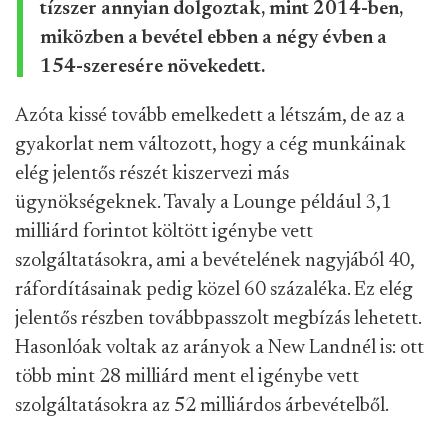
tízszer annyian dolgoztak, mint 2014-ben,
miközben a bevétel ebben a négy évben a
154-szeresére növekedett.
Azóta kissé tovább emelkedett a létszám, de az a
gyakorlat nem változott, hogy a cég munkáinak
elég jelentős részét kiszervezi más
ügynökségeknek. Tavaly a Lounge például 3,1
milliárd forintot költött igénybe vett
szolgáltatásokra, ami a bevételének nagyjából 40,
ráfordításainak pedig közel 60 százaléka. Ez elég
jelentős részben továbbpasszolt megbízás lehetett.
Hasonlóak voltak az arányok a New Landnél is: ott
több mint 28 milliárd ment el igénybe vett
szolgáltatásokra az 52 milliárdos árbevételből.