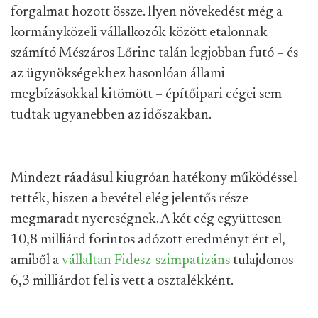
forgalmat hozott össze. Ilyen növekedést még a
kormányközeli vállalkozók között etalonnak
számító Mészáros Lőrinc talán legjobban futó – és
az ügynökségekhez hasonlóan állami
megbízásokkal kitömött – építőipari cégei sem
tudtak ugyanebben az időszakban.
Mindezt ráadásul kiugróan hatékony működéssel
tették, hiszen a bevétel elég jelentős része
megmaradt nyereségnek. A két cég együttesen
10,8 milliárd forintos adózott eredményt ért el,
amiből a
vállaltan Fidesz-szimpatizáns
tulajdonos
6,3 milliárdot fel is vett a osztalékként.