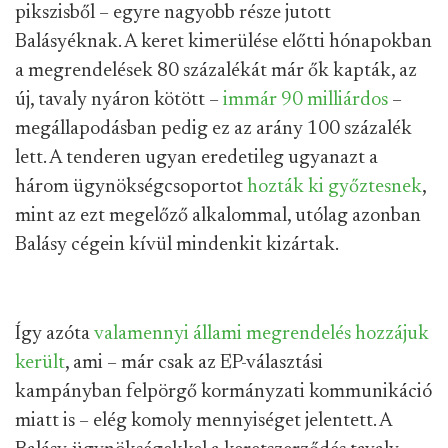
pikszisből – egyre nagyobb része jutott
Balásyéknak. A keret kimerülése előtti hónapokban
a megrendelések 80 százalékát már ők kapták, az
új, tavaly nyáron kötött –
immár 90 milliárdos
–
megállapodásban pedig ez az arány 100 százalék
lett. A tenderen ugyan eredetileg ugyanazt a
három ügynökségcsoportot
hozták ki győztesnek
,
mint az ezt megelőző alkalommal, utólag azonban
Balásy cégein kívül mindenkit kizártak.
Így azóta
valamennyi állami megrendelés hozzájuk
került
, ami – már csak az EP-választási
kampányban felpörgő kormányzati kommunikáció
miatt is – elég komoly mennyiséget jelentett. A