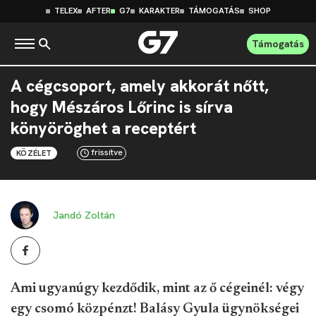
TELEX
AFTER
G7
KARAKTER
TÁMOGATÁS
SHOP
Támogatás
A cégcsoport, amely akkorát nőtt,
hogy Mészáros Lőrinc is sírva
könyöröghet a receptért
frissítve
KÖZÉLET
Jandó Zoltán
Ami ugyanúgy kezdődik, mint az ő cégeinél: végy
egy csomó közpénzt! Balásy Gyula ügynökségei