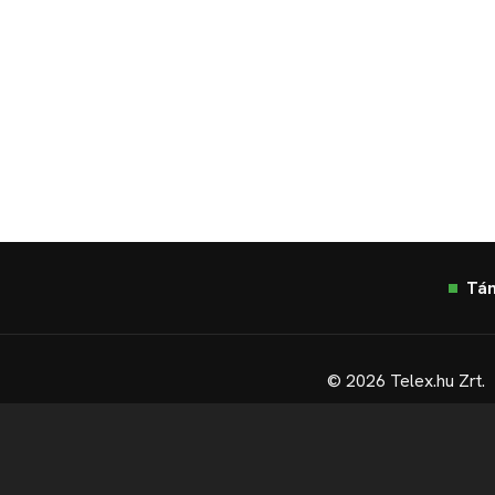
Tá
© 2026 Telex.hu Zrt.
Sütitájékoztató