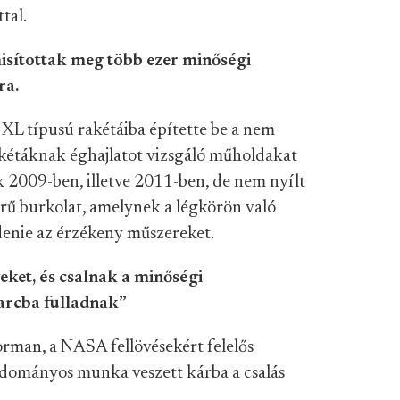
tal.
isítottak meg több ezer minőségi
ra.
XL típusú rakétáiba építette be a nem
kétáknak éghajlatot vizsgáló műholdakat
uk 2009-ben, illetve 2011-ben, de nem nyílt
erű burkolat, amelynek a légkörön való
denie az érzékeny műszereket.
ket, és csalnak a minőségi
arcba fulladnak”
rman, a NASA fellövésekért felelős
tudományos munka veszett kárba a csalás