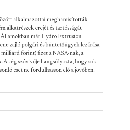
között alkalmazottai meghamisították
m alkatrészek erejét és tartósságát
t Államokban már Hydro Extrusion
lene zajló polgári és büntetőügyek lezárása
milliárd forint) fizet a NASA-nak, a
. A cég szóvivője hangsúlyozta, hogy sok
sonló eset ne fordulhasson elő a jövőben.