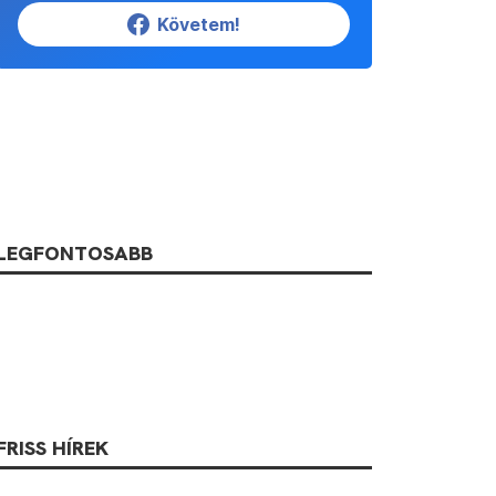
Követem!
LEGFONTOSABB
FRISS HÍREK