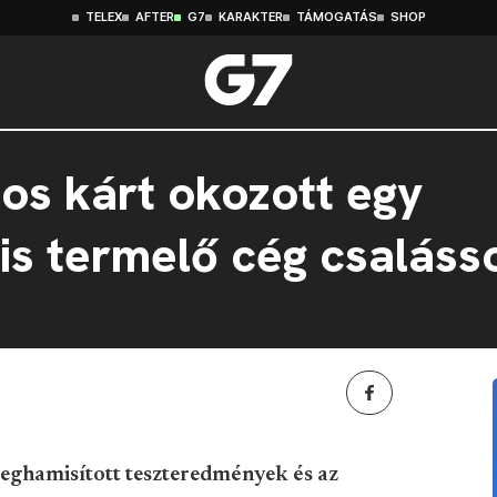
TELEX
AFTER
G7
KARAKTER
TÁMOGATÁS
SHOP
dos kárt okozott egy
s termelő cég csaláss
eghamisított teszteredmények és az