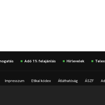
mogatás
Adó 1% felajánlás
Hírlevelek
Telex
Impresszum
Etikai kódex
Átláthatóság
ÁSZF
Ad
Süti beállítások
Szabályzatok
Kommentelési szabályza