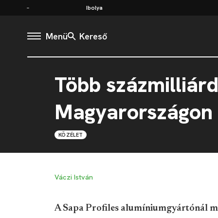
Ibolya
Menü
Kereső
Több százmilliár
Magyarországon i
KÖZÉLET
Váczi István
A Sapa Profiles alumíniumgyártónál m