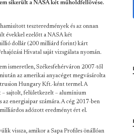
em sikerült a NASA két műholdfellövése.
hamisított teszteredmények és az onnan
lt évekkel ezelőtt a NASA két
llió dollár (200 milliárd forint) kárt
rhajózási Hivatal saját vizsgálata nyomán.
sem ismeretlen, Székesfehérváron 2007-től
 miután az amerikai anyacéget megvásárolta
trusion Hungary Kft.-ként termel. A
 sajtolt, felületkezelt – alumínium
- és az energiaipar számára. A cég 2017-ben
 milliárdos adózott eredményt ért el.
lik vissza, amikor a Sapa Profiles önállóan