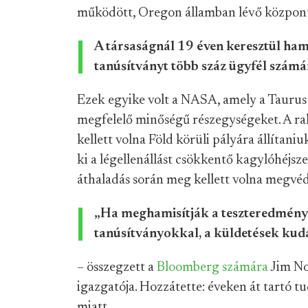
működött, Oregon államban lévő központ
A társaságnál 19 éven keresztül ham
tanúsítványt több száz ügyfél számá
Ezek egyike volt a NASA, amely a Taurus 
megfelelő minőségű részegységeket. A ra
kellett volna Föld körüli pályára állítani
ki a légellenállást csökkentő kagylóhéjsz
áthaladás során meg kellett volna megvé
„Ha meghamisítják a teszteredménye
tanúsítványokkal, a küldetések kud
– összegzett a
Bloomberg számára
Jim No
igazgatója. Hozzátette: éveken át tartó 
miatt.