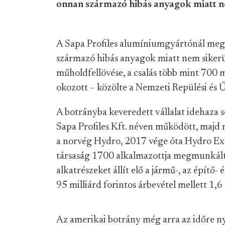
onnan származó hibás anyagok miatt n
A Sapa Profiles alumíniumgyártónál meg
származó hibás anyagok miatt nem sikerü
műholdfellövése, a csalás több mint 700 mi
okozott – közölte a Nemzeti Repülési és Ű
A botrányba keveredett vállalat idehaza 
Sapa Profiles Kft. néven működött, majd
a norvég Hydro, 2017 vége óta Hydro Ex
társaság 1700 alkalmazottja megmunkált –
alkatrészeket állít elő a jármű-, az építő
95 milliárd forintos árbevétel mellett 1,6
Az amerikai botrány még arra az időre nyú