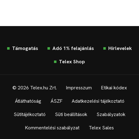
Támogatás
Adó 1% felajánlás
Hírlevelek
Telex Shop
© 2026 Telex.hu Zrt.
Impresszum
Etikai kódex
Átláthatóság
ÁSZF
Adatkezelési tájékoztató
Sütitájékoztató
Süti beállítások
Szabályzatok
Kommentelési szabályzat
Telex Sales