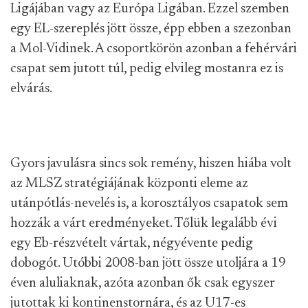
Ligájában vagy az Európa Ligában. Ezzel szemben
egy EL-szereplés jött össze, épp ebben a szezonban
a Mol-Vidinek. A csoportkörön azonban a fehérvári
csapat sem jutott túl, pedig elvileg mostanra ez is
elvárás.
Gyors javulásra sincs sok remény, hiszen hiába volt
az MLSZ stratégiájának központi eleme az
utánpótlás-nevelés is, a korosztályos csapatok sem
hozzák a várt eredményeket. Tőlük legalább évi
egy Eb-részvételt vártak, négyévente pedig
dobogót. Utóbbi 2008-ban jött össze utoljára a 19
éven aluliaknak, azóta azonban ők csak egyszer
jutottak ki kontinenstornára, és az U17-es