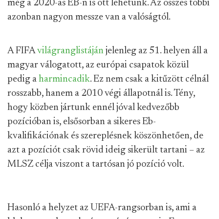
még a 2020-as EB-n is ott lehetünk. Az összes többi
azonban nagyon messze van a valóságtól.
A FIFA
világranglistáján
jelenleg az 51. helyen áll a
magyar válogatott, az európai csapatok közül
pedig a
harmincadik
. Ez nem csak a kitűzött célnál
rosszabb, hanem a 2010 végi állapotnál is. Tény,
hogy közben jártunk ennél jóval kedvezőbb
pozícióban is, elsősorban a sikeres Eb-
kvalifikációnak és szereplésnek köszönhetően, de
azt a pozíciót csak rövid ideig sikerült tartani – az
MLSZ célja viszont a tartósan jó pozíció volt.
Hasonló a helyzet az UEFA-rangsorban is, ami a