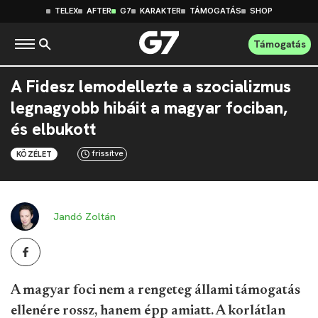
TELEX
AFTER
G7
KARAKTER
TÁMOGATÁS
SHOP
Támogatás
A Fidesz lemodellezte a szocializmus
legnagyobb hibáit a magyar fociban,
és elbukott
frissítve
KÖZÉLET
Jandó Zoltán
A magyar foci nem a rengeteg állami támogatás
ellenére rossz, hanem épp amiatt. A korlátlan