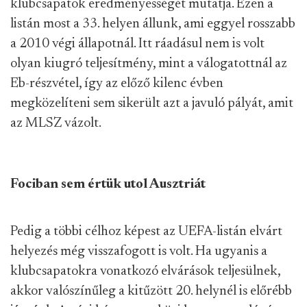
klubcsapatok eredményességét mutatja. Ezen a
listán most a 33. helyen állunk, ami eggyel rosszabb
a 2010 végi állapotnál. Itt ráadásul nem is volt
olyan kiugró teljesítmény, mint a válogatottnál az
Eb-részvétel, így az előző kilenc évben
megközelíteni sem sikerült azt a javuló pályát, amit
az MLSZ vázolt.
Fociban sem értük utol Ausztriát
Pedig a többi célhoz képest az UEFA-listán elvárt
helyezés még visszafogott is volt. Ha ugyanis a
klubcsapatokra vonatkozó elvárások teljesülnek,
akkor valószínűleg a kitűzött 20. helynél is előrébb