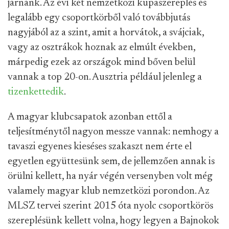
járnánk. Az évi két nemzetközi kupaszereplés és
legalább egy csoportkörből való továbbjutás
nagyjából az a szint, amit a horvátok, a svájciak,
vagy az osztrákok hoznak az elmúlt években,
márpedig ezek az országok mind bőven belül
vannak a top 20-on. Ausztria például jelenleg a
tizenkettedik
.
A magyar klubcsapatok azonban ettől a
teljesítménytől nagyon messze vannak: nemhogy a
tavaszi egyenes kieséses szakaszt nem érte el
egyetlen együttesünk sem, de jellemzően annak is
örülni kellett, ha nyár végén versenyben volt még
valamely magyar klub nemzetközi porondon. Az
MLSZ tervei szerint 2015 óta nyolc csoportkörös
szereplésünk kellett volna, hogy legyen a Bajnokok