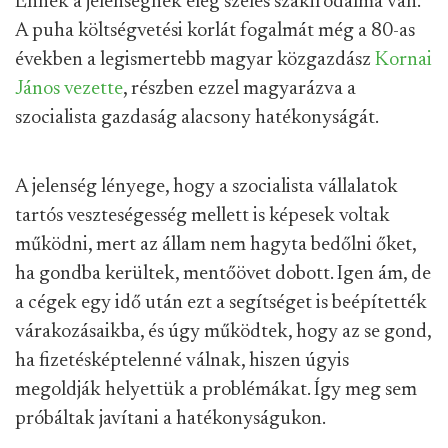
Ennek a jelenségnek elég széles szakirodalma van.
A puha költségvetési korlát fogalmát még a 80-as
években a legismertebb magyar közgazdász
Kornai
János vezette
, részben ezzel magyarázva a
szocialista gazdaság alacsony hatékonyságát.
A jelenség lényege, hogy a szocialista vállalatok
tartós veszteségesség mellett is képesek voltak
működni, mert az állam nem hagyta bedőlni őket,
ha gondba kerültek, mentőövet dobott. Igen ám, de
a cégek egy idő után ezt a segítséget is beépítették
várakozásaikba, és úgy működtek, hogy az se gond,
ha fizetésképtelenné válnak, hiszen úgyis
megoldják helyettük a problémákat. Így meg sem
próbáltak javítani a hatékonyságukon.