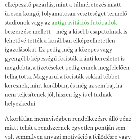
elképesztő pazarlás, mint a túlméretezés miatt
üresen kongó, folyamatosan veszteséget termelő
stadionok vagy az
antigravitációs futópadok
beszerzése mellett – még a kisebb csapatoknak is
lehetővé tették a korábban elképzelhetetlen
igazolásokat. Ez pedig még a közepes vagy
gyengébb képességű focisták iránti keresletet is
megdobta, a fizetéseket pedig ennek megfelelően
felhajtotta. Magyarul a focisták sokkal többet
keresnek, mint korábban, és még az sem baj, ha
nem teljesítenek jól, hiszen így is el tudnak
helyezkedni.
A korlátlan mennyiségben rendelkezésre álló pénz
miatt tehát a rendszernek egyetlen pontján sem
volt semmilyen anyagi motiváció a fejlődésre vagy