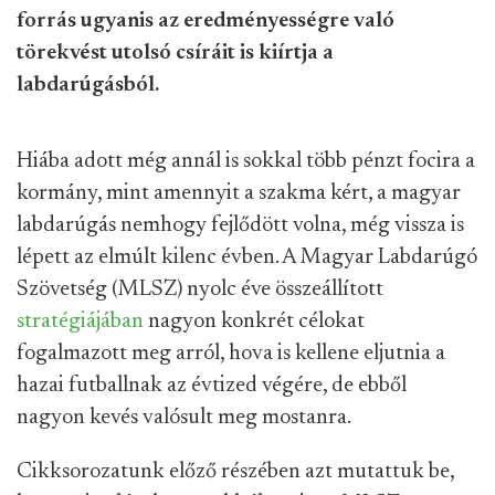
forrás ugyanis az eredményességre való
törekvést utolsó csíráit is kiírtja a
labdarúgásból.
Hiába adott még annál is sokkal több pénzt focira a
kormány, mint amennyit a szakma kért, a magyar
labdarúgás nemhogy fejlődött volna, még vissza is
lépett az elmúlt kilenc évben. A Magyar Labdarúgó
Szövetség (MLSZ) nyolc éve összeállított
stratégiájában
nagyon konkrét célokat
fogalmazott meg arról, hova is kellene eljutnia a
hazai futballnak az évtized végére, de ebből
nagyon kevés valósult meg mostanra.
Cikksorozatunk előző részében azt mutattuk be,