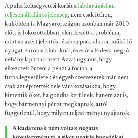
A puha költségvetési korlát a
labdarúgásban
teljesen általános jelenség
, nem csak itthon,
külföldön is. Magyarországon azonban már 2010
előtt is fokozottabban jelentkezett a probléma,
mint az azért jelentős részben piaci alapon működő
nyugat-európai kluboknál, és erre a Fidesz még jó
néhány lapáttal rátett. Azzal ugyanis, hogy
elkezdték önteni a pénzt a fociba, a
futballegyesületek és egyéb szervezetek már nem
csak azt építették bele várakozásaikba, hogy
kimentik őket, ha gondba kerülnek, hanem azt is,
hogy bármennyi pénzt megkapnak, attól
függetlenül, hogy milyen teljesítményt nyújtanak.
A kudarcnak nem voltak negatív
következményei, a siker pozitív hozadékai