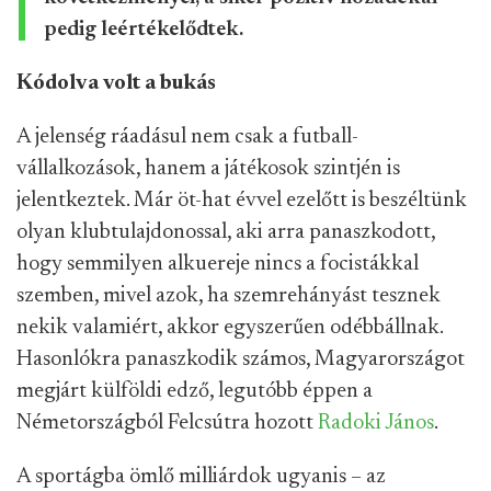
pedig leértékelődtek.
Kódolva volt a bukás
A jelenség ráadásul nem csak a futball-
vállalkozások, hanem a játékosok szintjén is
jelentkeztek. Már öt-hat évvel ezelőtt is beszéltünk
olyan klubtulajdonossal, aki arra panaszkodott,
hogy semmilyen alkuereje nincs a focistákkal
szemben, mivel azok, ha szemrehányást tesznek
nekik valamiért, akkor egyszerűen odébbállnak.
Hasonlókra panaszkodik számos, Magyarországot
megjárt külföldi edző, legutóbb éppen a
Németországból Felcsútra hozott
Radoki János
.
A sportágba ömlő milliárdok ugyanis – az