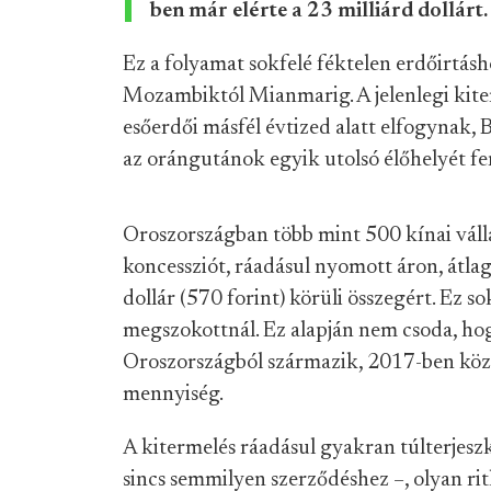
ben már elérte a 23 milliárd dollárt.
Ez a folyamat sokfelé féktelen erdőirtás
Mozambiktól Mianmarig. A jelenlegi kite
esőerdői másfél évtized alatt elfogynak,
az orángutánok egyik utolsó élőhelyét fen
Oroszországban több mint 500 kínai válla
koncessziót, ráadásul nyomott áron, átl
dollár (570 forint) körüli összegért. Ez 
megszokottnál. Ez alapján nem csoda, ho
Oroszországból származik, 2017-ben közel
mennyiség.
A kitermelés ráadásul gyakran túlterjesz
sincs semmilyen szerződéshez –, olyan ritk