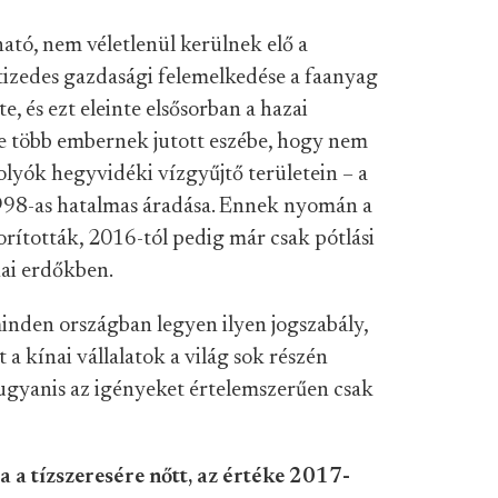
ató, nem véletlenül kerülnek elő a
tizedes gazdasági felemelkedése a faanyag
te, és ezt eleinte elsősorban a hazai
e több embernek jutott eszébe, hogy nem
 folyók hegyvidéki vízgyűjtő területein – a
1998-as hatalmas áradása. Ennek nyomán a
gorították, 2016-tól pedig már csak pótlási
nai erdőkben.
nden országban legyen ilyen jogszabály,
a kínai vállalatok a világ sok részén
l ugyanis az igényeket értelemszerűen csak
 a tízszeresére nőtt, az értéke 2017-