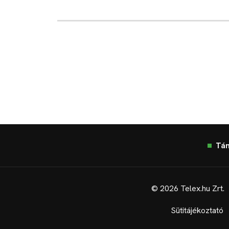
Tá
© 2026 Telex.hu Zrt.
Sütitájékoztató