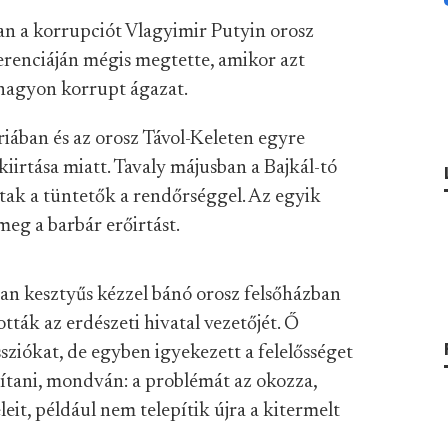
ban a korrupciót Vlagyimir Putyin orosz
erenciáján mégis megtette, amikor azt
nagyon korrupt ágazat.
riában és az orosz Távol-Keleten egyre
iirtása miatt. Tavaly májusban a Bajkál-tó
tak a tüntetők a rendőrséggel. Az egyik
meg a barbár erőirtást.
ban kesztyűs kézzel bánó orosz felsőházban
ották az erdészeti hivatal vezetőjét. Ő
ziókat, de egyben igyekezett a felelősséget
ítani, mondván: a problémát az okozza,
eit, például nem telepítik újra a kitermelt