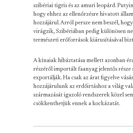
szibériai tigris és az amuri leopárd. Put
hogy ehhez az ellenőrzésre hivatott álla
hozzájárul. Arról persze nem beszél, hog
virágzik, Szibériában pedig különösen neh
természeti erőforrások kiárusításával biz
A kínaiak hibáztatása mellett azonban ér
részéről importált faanyag jelentős rés
exportálják. Ha csak az árat figyelve vásá
hozzájárulunk az erdőirtáshoz a világ v
származását igazoló rendszerek közel sem 
csökkenthetjük ennek a kockázatát.