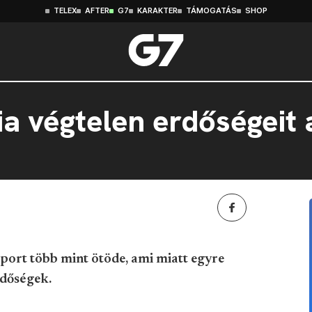
TELEX
AFTER
G7
KARAKTER
TÁMOGATÁS
SHOP
ia végtelen erdőségeit 
port több mint ötöde, ami miatt egyre
rdőségek.