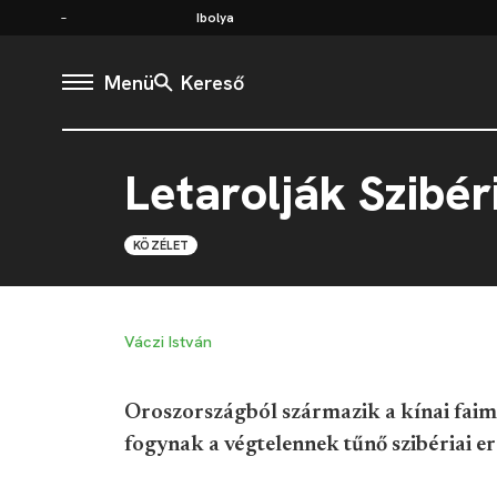
Ibolya
Menü
Kereső
Letarolják Szibér
KÖZÉLET
Váczi István
Oroszországból származik a kínai faim
fogynak a végtelennek tűnő szibériai e