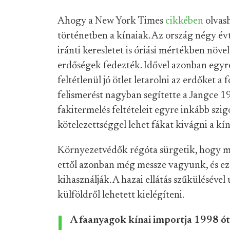
Ahogy a New York Times
cikkében
olvash
történetben a kínaiak. Az ország négy év
iránti keresletet is óriási mértékben növel
erdőségek fedezték. Idővel azonban egyr
feltétlenül jó ötlet letarolni az erdőket a
felismerést nagyban segítette a Jangce 
fakitermelés feltételeit egyre inkább szi
kötelezettséggel lehet fákat kivágni a kí
Környezetvédők régóta sürgetik, hogy mi
ettől azonban még messze vagyunk, és ezt 
kihasználják. A hazai ellátás szűküléséve
külföldről lehetett kielégíteni.
A faanyagok kínai importja 1998 óta