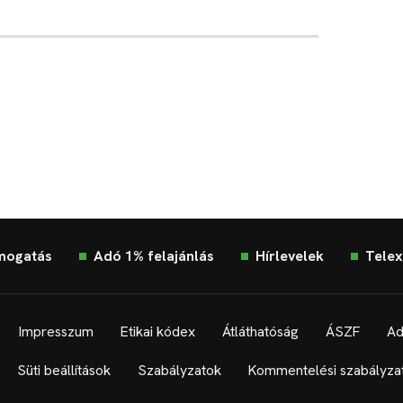
mogatás
Adó 1% felajánlás
Hírlevelek
Telex
Impresszum
Etikai kódex
Átláthatóság
ÁSZF
Ad
Süti beállítások
Szabályzatok
Kommentelési szabályza