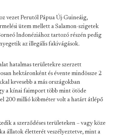
hoz vezet Perutól Pápua Új-Guineáig,
rmelési ütem mellett a Salamon-szigetek
 Borneó Indonéziához tartozó részén pedig
yegetik az illegális fakivágások.
lat hatalmas területekre szerzett
agosan hektáronként és évente mindössze 2
sokkal kevesebb a más országokban
gy a kínai faimport több mint ötöde
 200 millió köbméter volt a határt átlépő
kedik a szerződéses területeken – vagy köze
a állatok életterét veszélyeztetve, mint a