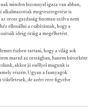
yinnak minden bizonnyal igaza van abban,
mi alkalmazottak megvesztegetése is
y az orosz gazdaság finoman szólva nem
éz ellenállni a csábításnak, hogy a
tosítsák ideig-óráig a megélhetést.
demes észben tartani, hogy a világ sok
ze nem marad az országban, hanem bútorként
rolunk, akkor jó eséllyel magunk is
alamely részén. Ugyan a faanyagok
tökéletesek, de azért erre figyelve