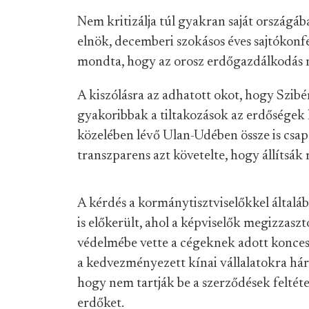
Nem kritizálja túl gyakran saját országá
elnök, decemberi szokásos éves sajtókonf
mondta, hogy az orosz erdőgazdálkodás 
A kiszólásra az adhatott okot, hogy Szibé
gyakoribbak a tiltakozások az erdőségek k
közelében lévő Ulan-Udében össze is csap
transzparens azt követelte, hogy állítsák 
A kérdés a kormánytisztviselőkkel általá
is előkerült, ahol a képviselők megizzaszt
védelmébe vette a cégeknek adott koncess
a kedvezményezett kínai vállalatokra hár
hogy nem tartják be a szerződések feltétel
erdőket.