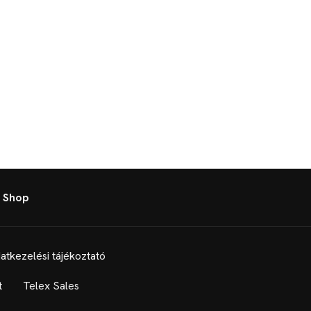
 Shop
atkezelési tájékoztató
t
Telex Sales