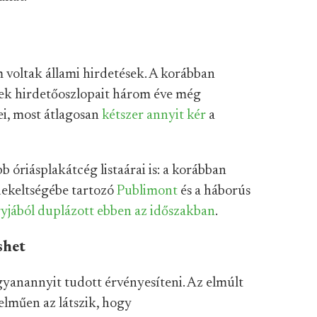
m voltak állami hirdetések. A korábban
ek hirdetőoszlopait három éve még
i, most átlagosan
kétszer annyit kér
a
óriásplakátcég listaárai is: a korábban
dekeltségébe tartozó
Publimont
és a háborús
yjából duplázott
ebben az időszakban
.
shet
anannyit tudott érvényesíteni. Az elmúlt
elműen az látszik, hogy