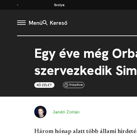
Ibolya
Menü
Kereső
Egy éve még Orb
szervezkedik Sim
frissítve
KÖZÉLET
Jandó Zoltán
Három hónap alatt több állami hirdetés