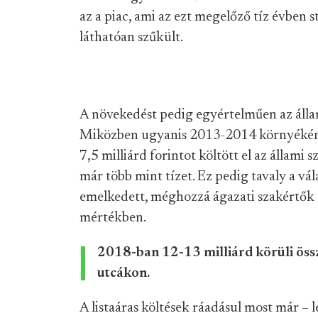
az a piac, ami az ezt megelőző tíz évben s
láthatóan szűkült.
A növekedést pedig egyértelműen az áll
Miközben ugyanis 2013-2014 környékén a
7,5 milliárd forintot költött el az állami 
már több mint tízet. Ez pedig tavaly a vá
emelkedett, méghozzá ágazati szakértők s
mértékben.
2018-ban 12-13 milliárd körüli össz
utcákon.
A listaáras költések ráadásul most már – 