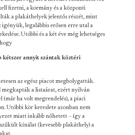
ell fizetni, a kormány és a központi
ták a plakáthelyek jelentős részét, mint
 igényük, legalábbis erősen erre utal a
ekedése. Utóbbi és a két éve még lehetséges
 hogy
b kétszer annyit szántak köztéri
szetesen az egész piacot megbolygatták.
 megkapták a listaárat, ezért nyilván
l (már ha volt megrendelés), a piaci
n. Utóbbi kör kereslete azonban nem
yezet miatt inkább nőhetett – így a
űkült kínálat (kevesebb plakáthely) a
akat.