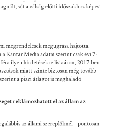
tagnált, sőt a válság előtti időszakhoz képest
ami megrendelések megugrása hajtotta.
 Kantar Media adatai szerint csak évi 7-
szféra ilyen hirdetésekre listaáron, 2017-ben
lasztások miatt szinte biztosan még tovább
zerint a piaci átlagot is meghaladó
eget reklámozhatott el az állam az
legalábbis az állami szereplőknél – pontosan