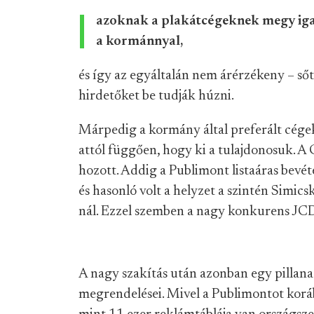
azoknak a plakátcégeknek megy iga
a kormánnyal,
és így az egyáltalán nem árérzékeny – sőt,
hirdetőket be tudják húzni.
Márpedig a kormány által preferált cégek
attól függően, hogy ki a tulajdonosuk. A
hozott. Addig a Publimont listaáras bevét
és hasonló volt a helyzet a szintén Simic
nál. Ezzel szemben a nagy konkurens JCD
A nagy szakítás után azonban egy pillanat
megrendelései. Mivel a Publimontot korá