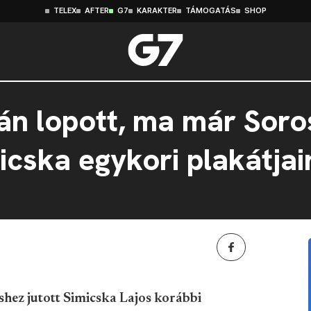
TELEX
AFTER
G7
KARAKTER
TÁMOGATÁS
SHOP
án lopott, ma már Soro
icska egykori plakátjai
hez jutott Simicska Lajos korábbi