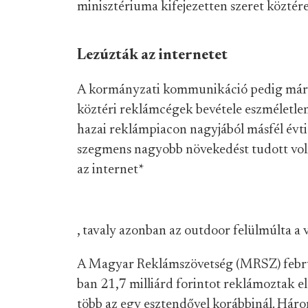
minisztériuma kifejezetten szeret közté
Lezúzták az internetet
A kormányzati kommunikáció pedig már a t
köztéri reklámcégek bevétele eszméletle
hazai reklámpiacon nagyjából másfél évt
szegmens nagyobb növekedést tudott voln
az internet
*
, tavaly azonban az outdoor felülmúlta a v
A Magyar Reklámszövetség (MRSZ) febr
ban 21,7 milliárd forintot reklámoztak 
több az egy esztendővel korábbinál. Háro