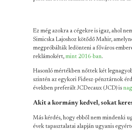
Ez még azokra a cégekre is igaz, ahol ne
Simicska Lajoshoz kötődő Mahir, amelyn
megpróbálták ledönteni a főváros embere
reklámokért,
mint 2016-ban
.
Hasonló mértékben nőttek két legnagyobb 
szintén az egykori Fidesz-pénztárnok ér
években preferált JCDecaux (JCD) is
nag
Akit a kormány kedvel, sokat kere
Más kérdés, hogy ebből nem mindenki ugy
évek tapasztalatai alapján ugyanis egyért