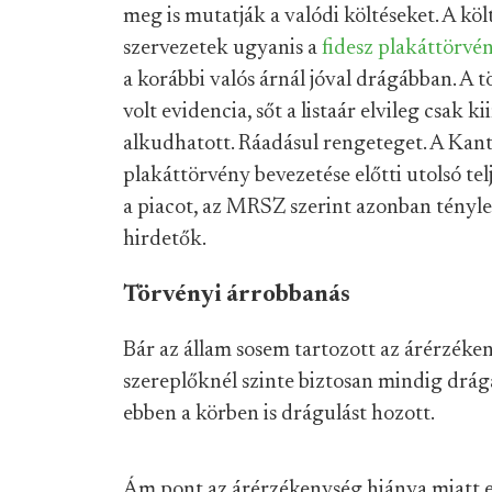
meg is mutatják a valódi költéseket. A k
szervezetek ugyanis a
fidesz plakáttörvé
a korábbi valós árnál jóval drágábban. A 
volt evidencia, sőt a listaár elvileg csak 
alkudhatott. Ráadásul rengeteget. A Kan
plakáttörvény bevezetése előtti utolsó tel
a piacot, az MRSZ szerint azonban tényleg
hirdetők.
Törvényi árrobbanás
Bár az állam sosem tartozott az árérzéken
szereplőknél szinte biztosan mindig drágáb
ebben a körben is drágulást hozott.
Ám pont az árérzékenység hiánya miatt ez