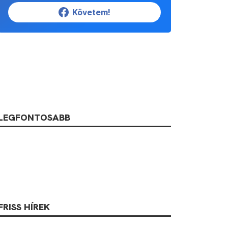
Követem!
LEGFONTOSABB
FRISS HÍREK