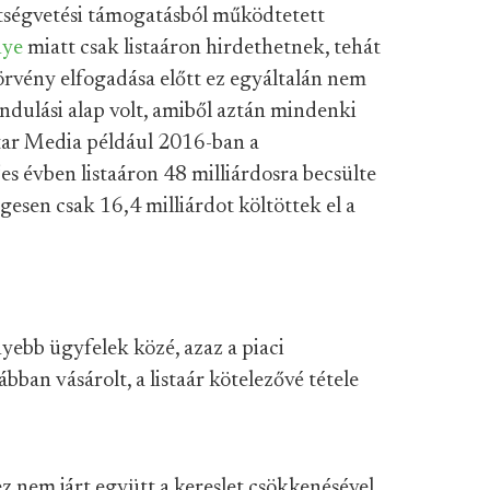
öltségvetési támogatásból működtetett
nye
miatt csak listaáron hirdethetnek, tehát
törvény elfogadása előtt ez egyáltalán nem
kiindulási alap volt, amiből aztán mindenki
tar Media például 2016-ban a
jes évben listaáron 48 milliárdosra becsülte
esen csak 16,4 milliárdot költöttek el a
yebb ügyfelek közé, azaz a piaci
ban vásárolt, a listaár kötelezővé tétele
 nem járt együtt a kereslet csökkenésével.