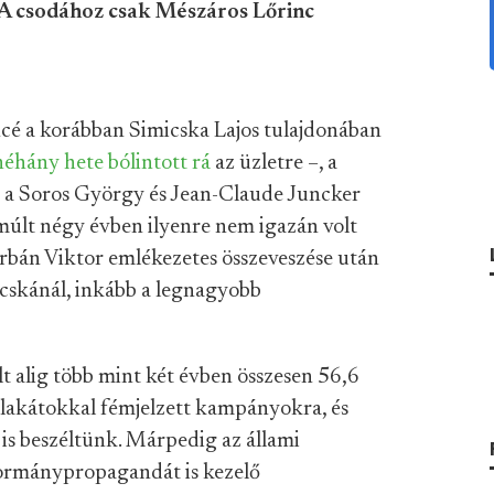
. A csodához csak Mészáros Lőrinc
cé a korábban Simicska Lajos tulajdonában
néhány hete bólintott rá
az üzletre –, a
ek a Soros György és Jean-Claude Juncker
múlt négy évben ilyenre nem igazán volt
rbán Viktor emlékezetes összeveszése után
cskánál, inkább a legnagyobb
t alig több mint két évben összesen 56,6
 plakátokkal fémjelzett kampányokra, és
 is beszéltünk. Márpedig az állami
kormánypropagandát is kezelő