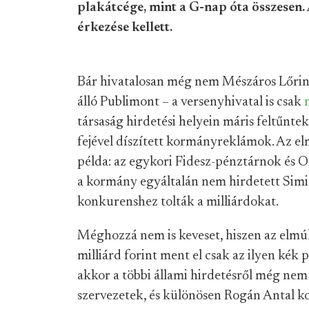
plakátcége, mint a G-nap óta összesen
érkezése kellett.
Bár hivatalosan még nem Mészáros Lőrin
álló Publimont – a versenyhivatal is csak
társaság hirdetési helyein máris feltűnt
fejével díszített kormányreklámok. Az el
példa: az egykori Fidesz-pénztárnok és O
a kormány egyáltalán nem hirdetett Simi
konkurenshez tolták a milliárdokat.
Méghozzá nem is keveset, hiszen az elmúl
milliárd forint ment el csak az ilyen kék
akkor a többi állami hirdetésről még nem
szervezetek, és különösen Rogán Antal 