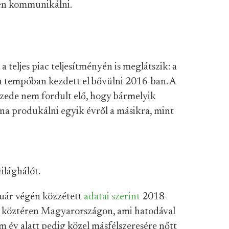
ren kommunikálni.
eljes piac teljesítményén is meglátszik: a
n tempóban kezdett el bővülni 2016-ban. A
izede nem fordult elő, hogy bármelyik
a produkálni egyik évről a másikra, mint
ilághálót.
uár végén közzétett
adatai szerint
2018-
el köztéren Magyarországon, ami hatodával
m év alatt pedig közel másfélszeresére nőtt