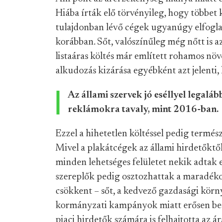
Hiába írták elő törvényileg, hogy többet k
tulajdonban lévő cégek ugyanúgy elfoglal
korábban. Sőt, valószínűleg még nőtt is az
listaáras költés már említett rohamos növ
alkudozás kizárása egyébként azt jelenti,
Az állami szervek jó eséllyel legaláb
reklámokra tavaly, mint 2016-ban.
Ezzel a hihetetlen költéssel pedig termé
Mivel a plakátcégek az állami hirdetőktől
minden lehetséges felületet nekik adtak e
szereplők pedig osztozhattak a maradéko
csökkent – sőt, a kedvező gazdasági körn
kormányzati kampányok miatt erősen besz
piaci hirdetők számára is felhajtotta az ár