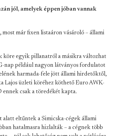
zán jól, amelyek éppen jóban vannak
 most már fixen listaáron vásároló – állami
 köre egyik pillanatról a másikra változhat
 G-nap például nagyon látványos fordulatot
elének harmada-fele jött állami hirdetőktől,
ska Lajos üzleti köréhez köthető Euro AWK-
 ennek csak a töredékét kapta.
 alatt eltűntek a Simicska-cégek állami
bban hatalmasra hizlalták – a cégnek több