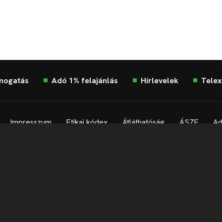
mogatás
Adó 1% felajánlás
Hírlevelek
Telex
Impresszum
Etikai kódex
Átláthatóság
ÁSZF
Ad
Süti beállítások
Szabályzatok
Kommentelési szabályza