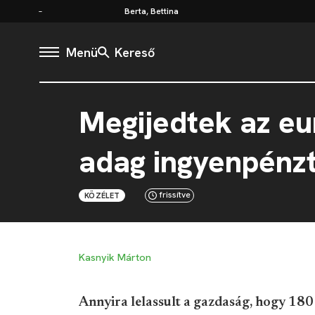
Berta, Bettina
Menü
Kereső
Megijedtek az eu
adag ingyenpénz
frissítve
KÖZÉLET
Kasnyik Márton
Annyira lelassult a gazdaság, hogy 180 