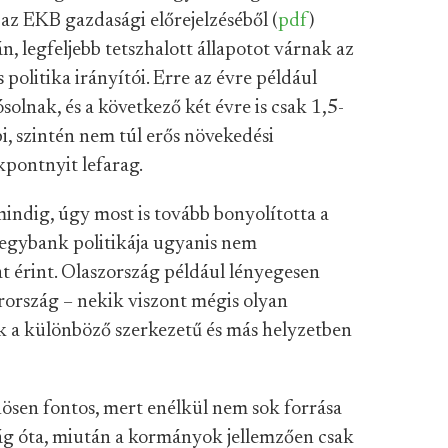
 az EKB gazdasági előrejelzéséből (
pdf
)
, legfeljebb tetszhalott állapotot várnak az
politika irányítói. Erre az évre például
olnak, és a következő két évre is csak 1,5-
bi, szintén nem túl erős növekedési
kpontnyit lefarag.
indig, úgy most is tovább bonyolította a
jegybank politikája ugyanis nem
 érint. Olaszország például lényegesen
rország – nekik viszont mégis olyan
ek a különböző szerkezetű és más helyzetben
nösen fontos, mert enélkül nem sok forrása
ság óta, miután a kormányok jellemzően csak