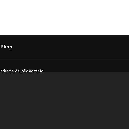
 Shop
atkezelési tájékoztató
t
Telex Sales