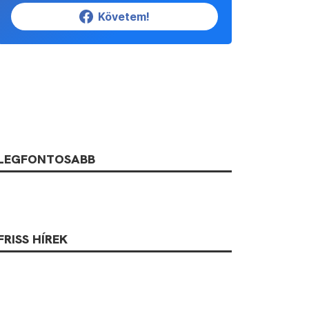
Követem!
LEGFONTOSABB
FRISS HÍREK