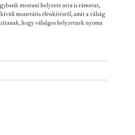
egybank mostani helyzete arra is rámutat,
ívüli monetáris élénkítésről, amit a válság
lazítanak, hogy válságos helyzetnek nyoma