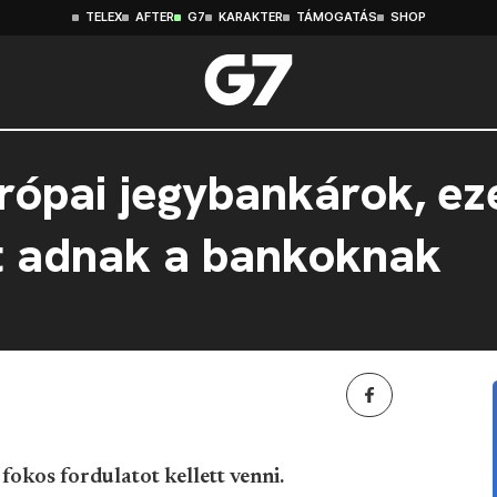
TELEX
AFTER
G7
KARAKTER
TÁMOGATÁS
SHOP
rópai jegybankárok, ez
t adnak a bankoknak
fokos fordulatot kellett venni.