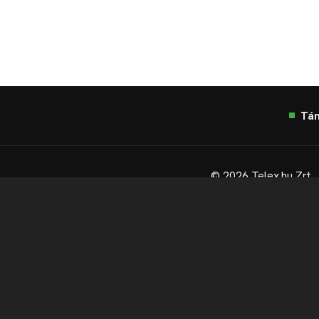
Tá
© 2026 Telex.hu Zrt.
Sütitájékoztató