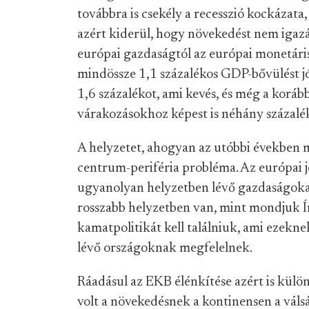
továbbra is csekély a recesszió kockázata,
azért kiderül, hogy növekedést nem igazán
európai gazdaságtól az európai monetáris 
mindössze 1,1 százalékos GDP-bővülést jós
1,6 százalékot, ami kevés, és még a koráb
várakozásokhoz képest is néhány százalé
A helyzetet, ahogyan az utóbbi években m
centrum-periféria probléma. Az európai 
ugyanolyan helyzetben lévő gazdaságokat
rosszabb helyzetben van, mint mondjuk Í
kamatpolitikát kell találniuk, ami ezekn
lévő országoknak megfelelnek.
Ráadásul az EKB élénkítése azért is külö
volt a növekedésnek a kontinensen a vál