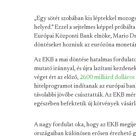
„Egy sötét szobában kis léptekkel mozogs
helyed.” Ezzel a sejtelmes képpel próbálta
Európai Központi Bank elnöke, Mario Dr
döntéseket hozniuk az eurózóna monetáris
Az EKB a mai döntése hatalmas fordulatot 
mutató iránnyal, és újra lazítani kezden
véget ért az előző,
2600 milliárd dolláros
hitelprogramot indítanak az európai ban
távolabbi jövőbe csúsztatták. Az EKB mér
egészében befektetik új kötvények vásárl
A nagy fordulat oka, hogy az EKB megijed
országaiban különösen erősen érezhető g